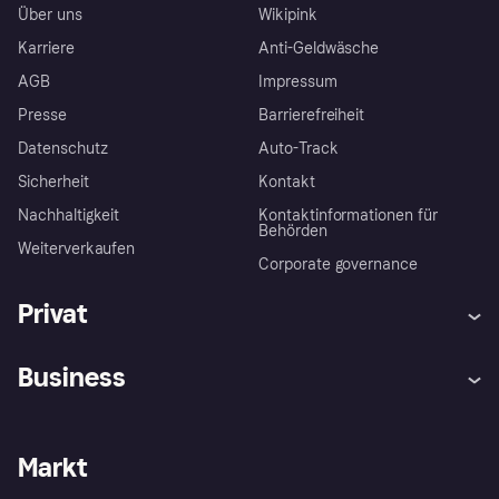
Über uns
Wikipink
Karriere
Anti-Geldwäsche
AGB
Impressum
Presse
Barrierefreiheit
Datenschutz
Auto-Track
Sicherheit
Kontakt
Nachhaltigkeit
Kontaktinformationen für
Behörden
Weiterverkaufen
Corporate governance
Privat
Hilfe
Käuferschutzrichtlinien
Business
Einloggen
Beschwerden
Händlersupport
Entwicklerseite
Klarna App
Datenschutzeinstellungen
Händlerportal
Betriebsstatus
Markt
Shops entdecken
Dein Widerrufsrecht
Mit Klarna verkaufen
Plattformen und Partner