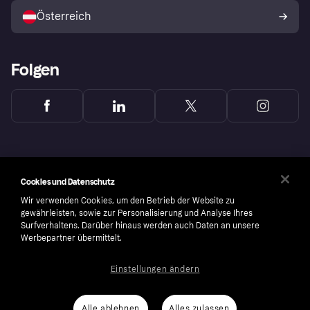
Österreich
Folgen
Cookies und Datenschutz
Wir verwenden Cookies, um den Betrieb der Website zu
gewährleisten, sowie zur Personalisierung und Analyse Ihres
Surfverhaltens. Darüber hinaus werden auch Daten an unsere
Werbepartner übermittelt.
Einstellungen ändern
Copyright © 2005-2026 Klarna Bank AB (publ). Headquarters: Stockholm, Sweden. All
rights reserved. Klarna Bank AB (publ). Sveavägen 46, 111 34 Stockholm. Organization
number: 556737-0431
Alle ablehnen
Alles zulassen