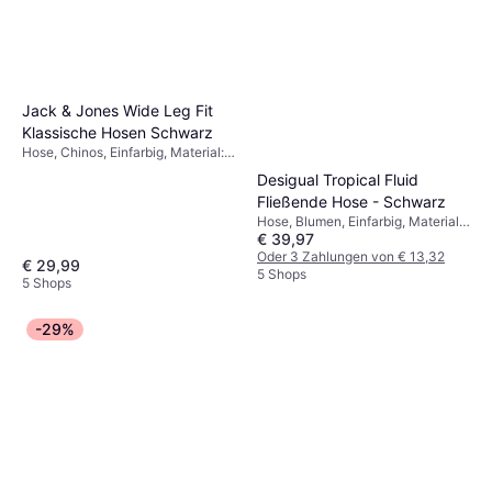
Jack & Jones Wide Leg Fit
Klassische Hosen Schwarz
Hose, Chinos, Einfarbig, Material:
Polyester, Stretchgewebe,
Desigual Tropical Fluid
Abnehmbare Träger, Taschen
Fließende Hose - Schwarz
Hose, Blumen, Einfarbig, Material:
€ 39,97
Viskose, Gefüttert, Stretchgewebe
Oder 3 Zahlungen von € 13,32
€ 29,99
5 Shops
5 Shops
-29%