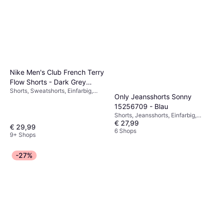
Nike Men's Club French Terry
Flow Shorts - Dark Grey
Shorts, Sweatshorts, Einfarbig,
Heather/Light Smoke
Only Jeansshorts Sonny
Material: Polyester, Baumwolle,
15256709 - Blau
Taschen, Atmungsaktiv,
Stretchgewebe
Shorts, Jeansshorts, Einfarbig,
€ 27,99
Material: Denim/Jeansstoff,
€ 29,99
Baumwolle, Taschen
6 Shops
9+ Shops
-27%