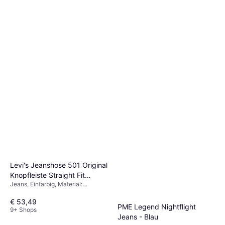
Essentials 3 Stripes Woven
Hose, Sweathose, Material:
Pants - Black/White
€ 24,99
€ 28,85
Polyester, Elastan/Lycra/Spandex,
Feuchtigkeitsabweisend, Taschen
Oder 3 Zahlungen von € 8,33
9+ Shops
Levi's Jeanshose 501 Original
Knopfleiste Straight Fit
Jeans, Einfarbig, Material:
Stonewashed Black
Baumwolle, Denim/Jeansstoff,
Elastan/Lycra/Spandex,
€ 53,49
PME Legend Nightflight
Stretchgewebe, Taschen,
9+ Shops
Jeans - Blau
Wasserabweisend