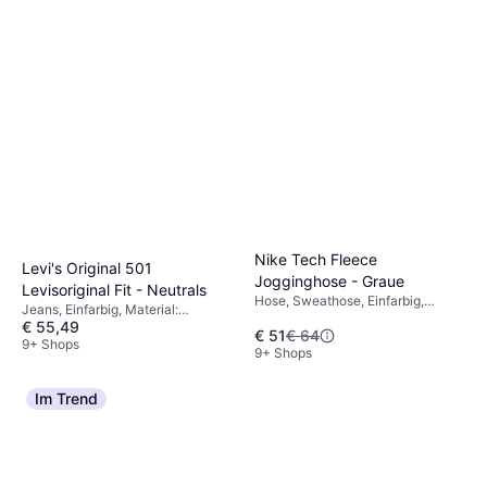
Nike Tech Fleece
Levi's Original 501
Jogginghose - Graue
Levisoriginal Fit - Neutrals
Hose, Sweathose, Einfarbig,
Jeans, Einfarbig, Material:
Material: Fleece, Baumwolle,
€ 55,49
Denim/Jeansstoff, Baumwolle,
€ 51
€ 64
Polyester, Taschen
Elastan/Lycra/Spandex
9+ Shops
9+ Shops
Im Trend