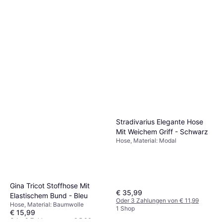
Levi's Ribcage Jeans - Blue
Denim
Jeans, Einfarbig, Material:
€ 70
Elastan/Lycra/Spandex,
Denim/Jeansstoff, Leder,
8 Shops
Baumwolle, Tencel, Taschen,
Atmungsaktiv
Stradivarius Elegante Hose
Mit Weichem Griff - Schwarz
Hose, Material: Modal
Gina Tricot Stoffhose Mit
€ 35,99
Elastischem Bund - Bleu
Oder 3 Zahlungen von € 11,99
Hose, Material: Baumwolle
1 Shop
€ 15,99
Oder 3 Zahlungen von € 5,33