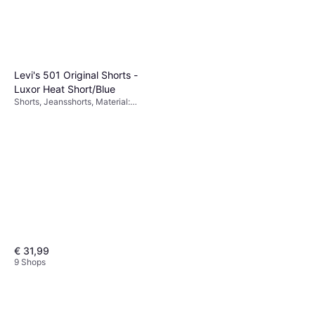
Elastan/Lycra/Spandex, Hoher
2 Shops
2 Shops
Komfort
Levi's 501 Original Shorts -
Luxor Heat Short/Blue
Shorts, Jeansshorts, Material:
Denim/Jeansstoff, Baumwolle,
Taschen
€ 31,99
9 Shops