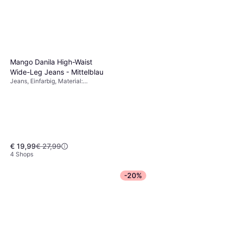
Mango Danila High-Waist
Wide-Leg Jeans - Mittelblau
Jeans, Einfarbig, Material:
Denim/Jeansstoff, Baumwolle
€ 19,99
€ 27,99
4 Shops
Levi's Jeans '501 Original'
-20%
hellblau
Jeans, Einfarbig, Material:
€ 62,99
Denim/Jeansstoff, Baumwolle
8 Shops