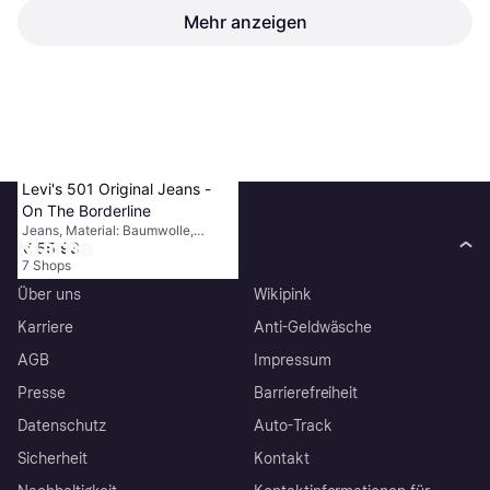
Mehr anzeigen
Urban Classics Cargo
Jogging Pants - Black
Hose, Cargohose, Einfarbig,
€ 24,54
Material: Baumwolle, Taschen
1
2
3
...
783
...
1563
8 Shops
Levi's 501 Original Jeans -
On The Borderline
Jeans, Material: Baumwolle,
Klarna
€ 55,93
Denim/Jeansstoff, Taschen
7 Shops
Über uns
Wikipink
Karriere
Anti-Geldwäsche
AGB
Impressum
Presse
Barrierefreiheit
Datenschutz
Auto-Track
Sicherheit
Kontakt