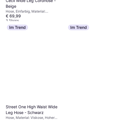
Cecil Wide Leg Cordhose -
Beige
Hose, Einfarbig, Material:
€ 69,99
Baumwolle, Cord
3 Shops
Im Trend
Im Trend
Only Madison Blush Hw Wide
Jeans - Blue/Light Blue
Jeans, Material: Baumwolle,
Denim
€ 28,07
Denim/Jeansstoff,
Elastan/Lycra/Spandex
9+ Shops
Street One High Waist Wide
Leg Hose - Schwarz
Hose, Material: Viskose, Hoher
Komfort