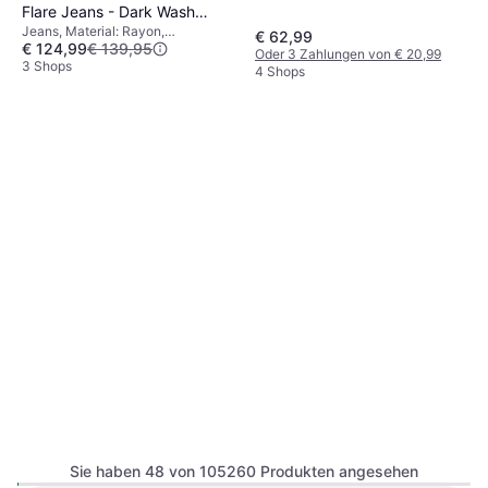
Flare Jeans - Dark Wash
Jeans, Material: Rayon,
Muddy Waters
€ 62,99
€ 124,99
€ 139,95
Baumwolle, Denim/Jeansstoff,
Oder 3 Zahlungen von € 20,99
Elastan/Lycra/Spandex, Polyester
3 Shops
4 Shops
Sie haben 48 von 105260 Produkten angesehen