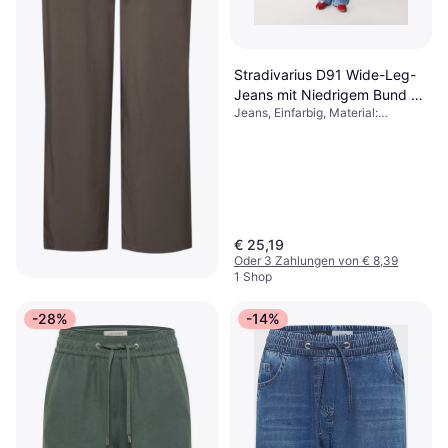
Stradivarius D91 Wide-Leg-
Jeans mit Niedrigem Bund -
Jeans, Einfarbig, Material:
Hellblau
Baumwolle, Denim/Jeansstoff
€ 25,19
Oder 3 Zahlungen von € 8,39
1 Shop
Street One Wide Leg Hose -
-28%
-14%
Nomad Brown
Hose, Einfarbig, Material: Viskose,
€ 39,99
Taschen
1 Shop