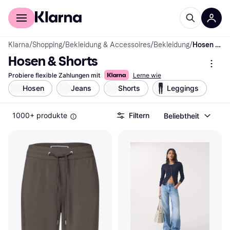
Für Shopper
Für Händler
Klarna
/
Shopping
/
Bekleidung & Accessoires
/
Bekleidung
/
Hosen & Shorts
Hosen & Shorts
Probiere flexible Zahlungen mit
Lerne wie
Hosen
Jeans
Shorts
Leggings
1000+ produkte
Filtern
Beliebtheit