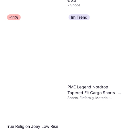
€ 83
2 Shops
-11%
Im Trend
adidas Firebird Loose
Trainingshose - Black/White
Hose, Outdoorhose, Sweathose,
€ 39,90
Streifen, Einfarbig, Material:
Synthetik, Polyester, Baumwolle,
Oder 3 Zahlungen von € 13,30
Verstellbare Träger, Einstellbar,
9+ Shops
Zip-Off, Taschen, Atmungsaktiv
PME Legend Nordrop
Tapered Fit Cargo Shorts -
Shorts, Einfarbig, Material:
Olive
Baumwolle, Stretchgewebe
True Religion Joey Low Rise