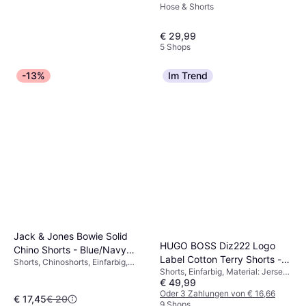
Hose & Shorts
Bein
€ 29,99
5 Shops
-13%
Im Trend
Jack & Jones Glenn Original
Mf 260 Slim Fit Jeans -
Jeans, Material: Polyester,
Blue/Blue Denim
€ 18
Baumwolle, Denim/Jeansstoff,
Elastan/Lycra/Spandex, Langlebig
9+ Shops
Jack & Jones Bowie Solid
HUGO BOSS Diz222 Logo
Chino Shorts - Blue/Navy
Label Cotton Terry Shorts -
Shorts, Chinoshorts, Einfarbig,
Blazer
Shorts, Einfarbig, Material: Jersey,
Black
Material: Elastan/Lycra/Spandex,
€ 49,99
Baumwolle, Taschen
Baumwolle, Stretchgewebe
Oder 3 Zahlungen von € 16,66
€ 17,45
€ 20
9 Shops