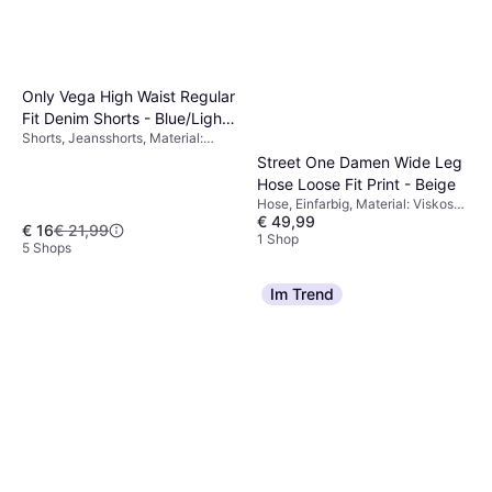
Only Vega High Waist Regular
Fit Denim Shorts - Blue/Light
Shorts, Jeansshorts, Material:
Blue Denim
Denim/Jeansstoff, Baumwolle,
Street One Damen Wide Leg
Taschen
Hose Loose Fit Print - Beige
Hose, Einfarbig, Material: Viskose,
€ 49,99
Stretchgewebe, Hoher Komfort
€ 16
€ 21,99
1 Shop
5 Shops
Im Trend