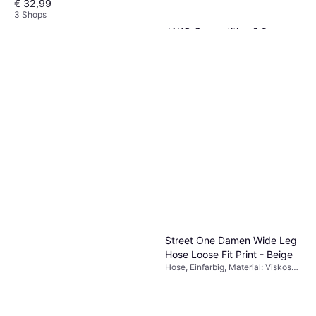
€ 32,99
3 Shops
JAKO Competition 2.0
Polyester Pants Unisex -
Hose, Sweathose, Outdoorhose,
Black
€ 14,87
Einfarbig, Material: Polyester,
Einstellbar, Taschen, Zip-Off,
5 Shops
Atmungsaktiv, Verstellbare Träger,
Feuchtigkeitsabweisend
Street One Damen Wide Leg
Hose Loose Fit Print - Beige
Hose, Einfarbig, Material: Viskose,
Stretchgewebe, Hoher Komfort