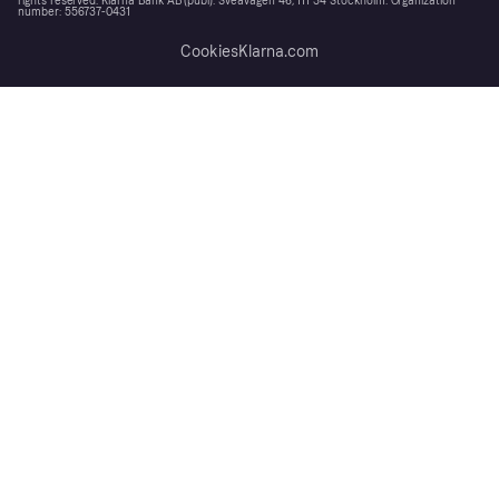
rights reserved. Klarna Bank AB (publ). Sveavägen 46, 111 34 Stockholm. Organization
number: 556737-0431
Cookies
Klarna.com