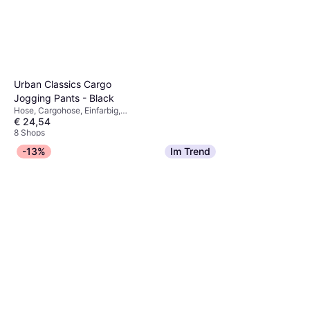
Urban Classics Cargo
Jogging Pants - Black
Hose, Cargohose, Einfarbig,
€ 24,54
Material: Baumwolle, Taschen
8 Shops
adidas Designed 4 Hybrid
-13%
Im Trend
Herren Trainingshose - Black
Hose, Sweathose, Einfarbig,
€ 43,99
Material: Polyester, Gore-Tex,
Synthetik, Baumwolle,
9+ Shops
Feuchtigkeitsabweisend,
Einstellbar, Stretchgewebe,
Verstellbare Träger, Taschen,
Atmungsaktiv