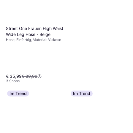
Synthetik, Polyester, Baumwolle,
Oder 3 Zahlungen von € 13,30
Verstellbare Träger, Einstellbar,
9+ Shops
Zip-Off, Taschen, Atmungsaktiv
Street One Frauen High Waist
Wide Leg Hose - Beige
Hose, Einfarbig, Material: Viskose
€ 35,99
€ 39,99
3 Shops
G-Star Rovic Zip 3D Regular
Im Trend
Im Trend
Tapered Pants - Grey
Hose, Cargohose, Einfarbig,
€ 61,25
Material: Baumwolle,
Elastan/Lycra/Spandex,
7 Shops
Stretchgewebe, Taschen