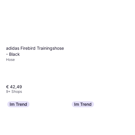
adidas Firebird Trainingshose
- Black
Hose
€ 42,49
9+ Shops
Im Trend
Im Trend
Schöffel Koper1 - Grau
Hose, Outdoorhose, Material:
€ 53,66
Elastan/Lycra/Spandex, Taschen
9+ Shops