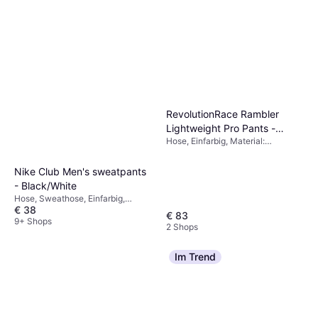
RevolutionRace Rambler
Lightweight Pro Pants -
Hose, Einfarbig, Material:
Anthracite/Black
Polyester, Stretchgewebe,
Taschen
Nike Club Men's sweatpants
- Black/White
Hose, Sweathose, Einfarbig,
€ 38
Material: Baumwolle, Polyester,
€ 83
Fleece, Stretchgewebe, Taschen
9+ Shops
2 Shops
Im Trend