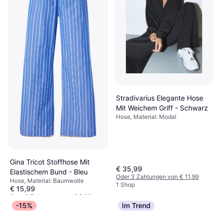
2 Shops
Stradivarius Elegante Hose
Mit Weichem Griff - Schwarz
Hose, Material: Modal
Gina Tricot Stoffhose Mit
€ 35,99
Elastischem Bund - Bleu
Oder 3 Zahlungen von € 11,99
Hose, Material: Baumwolle
1 Shop
€ 15,99
Oder 3 Zahlungen von € 5,33
2 Shops
-15%
Im Trend