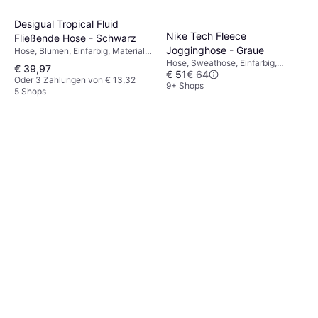
Desigual Tropical Fluid
Nike Tech Fleece
Fließende Hose - Schwarz
Jogginghose - Graue
Hose, Blumen, Einfarbig, Material:
Viskose, Gefüttert, Stretchgewebe
Hose, Sweathose, Einfarbig,
€ 39,97
€ 51
€ 64
Material: Fleece, Baumwolle,
Oder 3 Zahlungen von € 13,32
Polyester, Taschen
9+ Shops
5 Shops