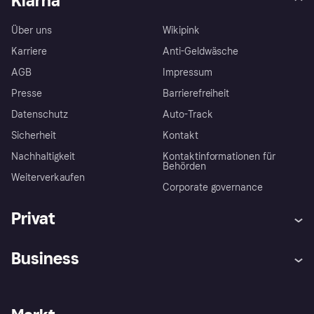
Klarna
Über uns
Wikipink
Karriere
Anti-Geldwäsche
AGB
Impressum
Presse
Barrierefreiheit
Datenschutz
Auto-Track
Sicherheit
Kontakt
Nachhaltigkeit
Kontaktinformationen für
Behörden
Weiterverkaufen
Corporate governance
Privat
Hilfe
Käuferschutzrichtlinien
Business
Einloggen
Beschwerden
Händlersupport
Entwicklerseite
Klarna App
Datenschutzeinstellungen
Händlerportal
Betriebsstatus
Shops entdecken
Dein Widerrufsrecht