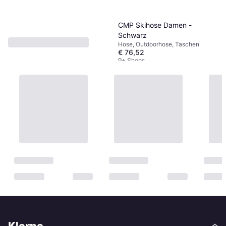
1
2
3
...
395
...
786
CMP Skihose Damen -
Schwarz
Hose, Outdoorhose, Taschen
€ 76,52
9+ Shops