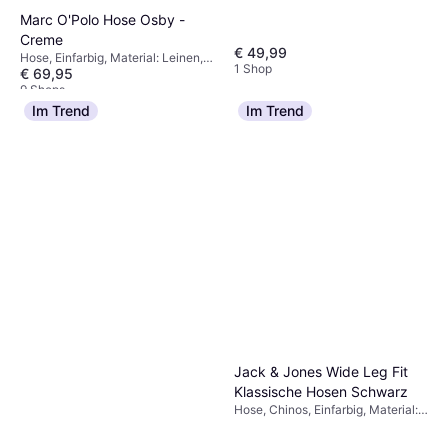
Marc O'Polo Hose Osby -
Creme
€ 49,99
Hose, Einfarbig, Material: Leinen,
1 Shop
€ 69,95
Taschen
9 Shops
Im Trend
Im Trend
Jack & Jones Wide Leg Fit
Klassische Hosen Schwarz
Hose, Chinos, Einfarbig, Material:
Polyester, Stretchgewebe,
Abnehmbare Träger, Taschen