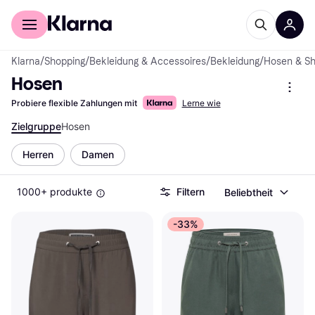
Für Shopper
Für Händler
Klarna
/
Shopping
/
Bekleidung & Accessoires
/
Bekleidung
/
Hosen & Sh
Hosen
Probiere flexible Zahlungen mit
Lerne wie
Zielgruppe
Hosen
Herren
Damen
1000+ produkte
Filtern
Beliebtheit
-33%