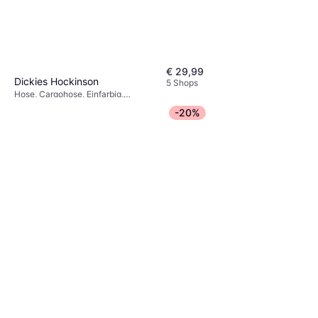
€ 29,99
Dickies Hockinson
5 Shops
Hose, Cargohose, Einfarbig,
€ 39,99
Material: Baumwolle, Polyester
-20%
Oder 3 Zahlungen von € 13,33
3 Shops