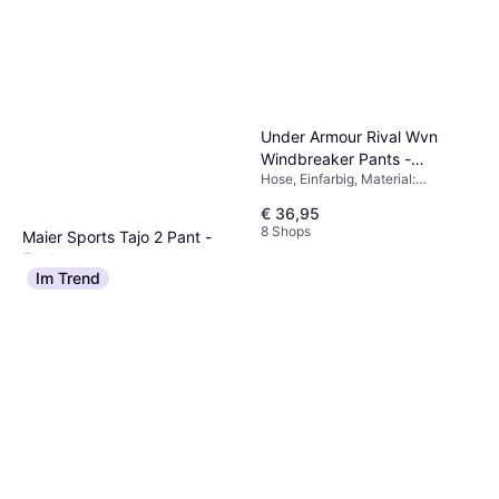
Under Armour Rival Wvn
Windbreaker Pants -
Hose, Einfarbig, Material:
Black/White
Polyester, Langlebig,
€ 36,95
Atmungsaktiv, Gefüttert, Taschen,
8 Shops
Wasserabweisend,
Maier Sports Tajo 2 Pant -
Windabweisend
Teak
Im Trend
Hose, Outdoorhose, Material:
€ 76,99
Mikrofaser,
Elastan/Lycra/Spandex, Polyamid,
9 Shops
Stretchgewebe, Wasserabweisend