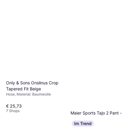
Only & Sons Onslinus Crop
Tapered Fit Beige
Hose, Material: Baumwolle
€ 25,73
7 Shops
Maier Sports Tajo 2 Pant -
Coriander
Im Trend
Hose, Outdoorhose, Einfarbig,
€ 75,30
Material: Polyester, Synthetik,
Polyamid, Elastan/Lycra/Spandex,
9+ Shops