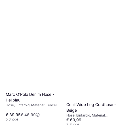
Marc O'Polo Denim Hose -
Hellblau
Cecil Wide Leg Cordhose -
Hose, Einfarbig, Material: Tencel
Beige
€ 39,95
€ 46,99
Hose, Einfarbig, Material:
5 Shops
€ 69,99
Baumwolle, Cord
3 Shops