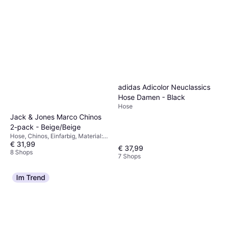
adidas Adicolor Neuclassics
Hose Damen - Black
Hose
Jack & Jones Marco Chinos
2-pack - Beige/Beige
Hose, Chinos, Einfarbig, Material:
€ 31,99
Elastan/Lycra/Spandex,
€ 37,99
Baumwolle, Taschen,
8 Shops
7 Shops
Stretchgewebe
Im Trend