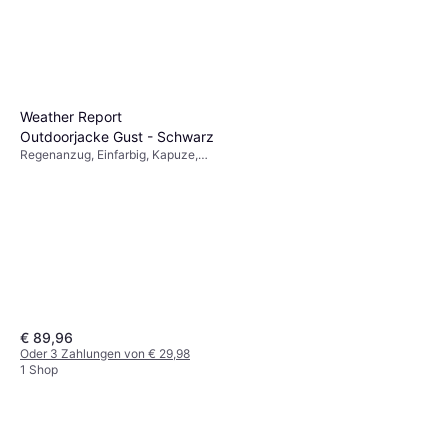
Weather Report
Outdoorjacke Gust - Schwarz
Regenanzug, Einfarbig, Kapuze,
Wasserdicht, Taschen, Winddicht
€ 89,96
Oder 3 Zahlungen von € 29,98
1 Shop
Weather Report Regenset -
Grün
Regenanzug, Einfarbig, Material: