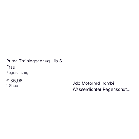
Puma Trainingsanzug Lila S
Frau
Regenanzug
€ 35,98
Jdc Motorrad Kombi
1 Shop
Wasserdichter Regenschutz -
Regenanzug
Schwarz
€ 49,99
1 Shop