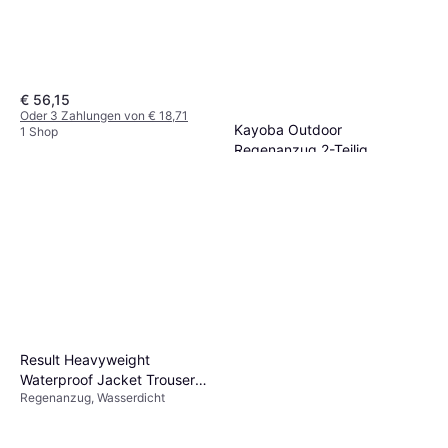
€ 56,15
Oder 3 Zahlungen von € 18,71
Kayoba Outdoor
1 Shop
Regenanzug 2-Teilig
Regenanzug
€ 14,99
1 Shop
Result Heavyweight
Waterproof Jacket Trouser
Regenanzug, Wasserdicht
Set - Blau