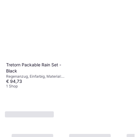
Tretorn Packable Rain Set -
Black
Regenanzug, Einfarbig, Material:
€ 94,73
Polyester, Taschen, Kapuze,
Winddicht, Wasserdicht
1 Shop