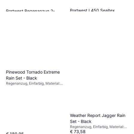
Portwest L450 Sealtex
Portwest Regenanzug 2-
Essential Regenanzug - Navy
Teilig L440 Gelb
Regenanzug
Regenanzug
€ 54,43
€ 23,47
Oder 3 Zahlungen von € 18,14
Oder 3 Zahlungen von € 7,82
1 Shop
1 Shop
Pinewood Tornado Extreme
Rain Set - Black
Regenanzug, Einfarbig, Material:
Polyester, Taschen, Abnehmbare
Kapuze, Winddicht, Wasserdicht
Weather Report Jagger Rain
Set - Black
Regenanzug, Einfarbig, Material:
€ 73,58
Polyester, Winddicht, Taschen,
€ 180,95