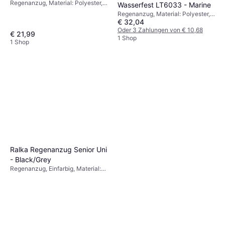
Regenanzug, Material: Polyester,
Wetterfest
Wasserfest LT6033 - Marine
Wasserdicht
Regenanzug, Material: Polyester,
€ 32,04
Wasserdicht
Oder 3 Zahlungen von € 10,68
€ 21,99
1 Shop
1 Shop
Ralka Regenanzug Senior Uni
- Black/Grey
Regenanzug, Einfarbig, Material:
Polyester, Wasserdicht, Winddicht