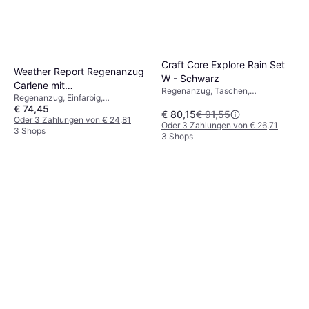
Craft Core Explore Rain Set
Weather Report Regenanzug
W - Schwarz
Carlene mit
Regenanzug, Taschen,
Regenanzug, Einfarbig,
Umweltfreundlicher
Wasserdicht
€ 74,45
Innentasche, Kapuze, Taschen,
Beschichtung - Braun
€ 80,15
€ 91,55
Winddicht, Reflektoren,
Oder 3 Zahlungen von € 24,81
Oder 3 Zahlungen von € 26,71
Wasserdicht
3 Shops
3 Shops