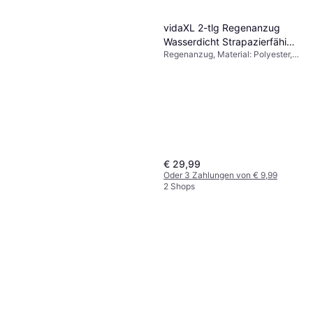
vidaXL 2-tlg Regenanzug
Wasserdicht Strapazierfähig
Regenanzug, Material: Polyester,
Kapuze - Gelb
Wasserdicht, Kapuze
€ 29,99
Oder 3 Zahlungen von € 9,99
2 Shops
Tapout Jogginganzug
Terraza - Navy/Weiß
Regenanzug
€ 72,99
2 Shops