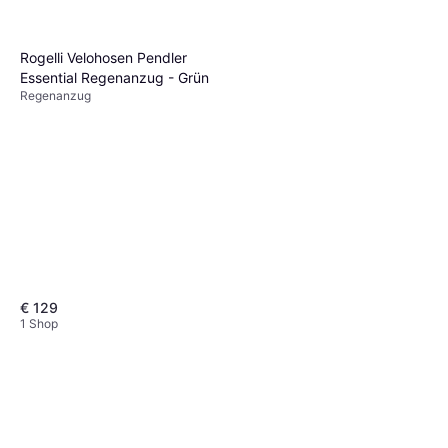
Rogelli Velohosen Pendler
Essential Regenanzug - Grün
Regenanzug
€ 129
1 Shop
vidaXL 2-Tlg Regenanzug
Wasserdicht Strapazierfähig
Regenanzug, Wasserdicht
Kapuze Grün XXL
€ 28,99
1 Shop