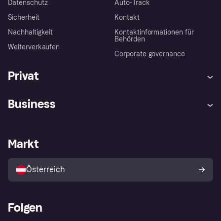
Datenschutz
Auto-Track
Sicherheit
Kontakt
Nachhaltigkeit
Kontaktinformationen für
Behörden
Weiterverkaufen
Corporate governance
Privat
Hilfe
Käuferschutzrichtlinien
Business
Einloggen
Beschwerden
Händlersupport
Entwicklerseite
Klarna App
Datenschutzeinstellungen
Händlerportal
Betriebsstatus
Markt
Shops entdecken
Dein Widerrufsrecht
Mit Klarna verkaufen
Plattformen und Partner
Österreich
Folgen