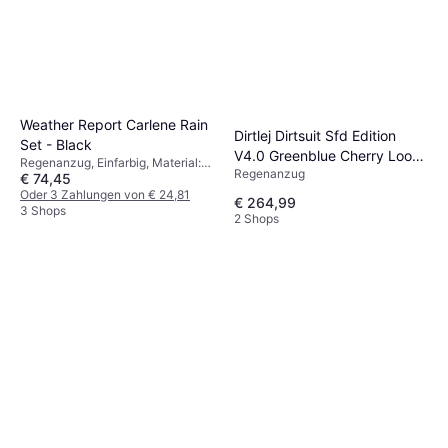
Weather Report Carlene Rain
Dirtlej Dirtsuit Sfd Edition
Set - Black
V4.0 Greenblue Cherry Loose
Regenanzug, Einfarbig, Material:
Regenanzug
Cut
€ 74,45
Polyester, Taschen, Kapuze,
Winddicht, Wasserabweisend
Oder 3 Zahlungen von € 24,81
€ 264,99
3 Shops
2 Shops