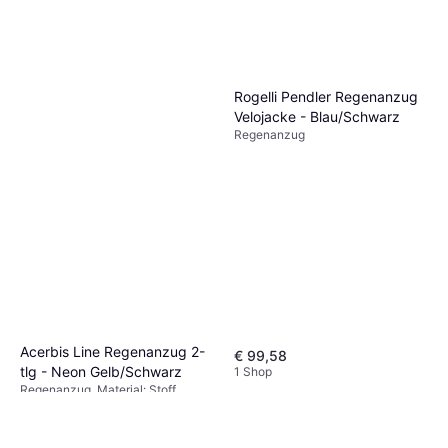
Rogelli Pendler Regenanzug
Velojacke - Blau/Schwarz
Regenanzug
Acerbis Line Regenanzug 2-
€ 99,58
tlg - Neon Gelb/Schwarz
1 Shop
Regenanzug, Material: Stoff,
€ 29,95
Wasserdicht
1 Shop