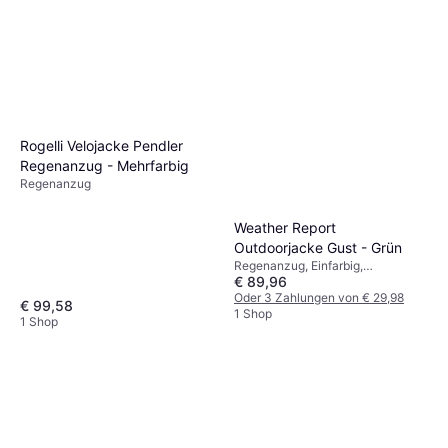
Rogelli Velojacke Pendler
Regenanzug - Mehrfarbig
Regenanzug
Weather Report
Outdoorjacke Gust - Grün
Regenanzug, Einfarbig,
€ 89,96
Wasserdicht, Winddicht, Kapuze
Oder 3 Zahlungen von € 29,98
€ 99,58
1 Shop
1 Shop