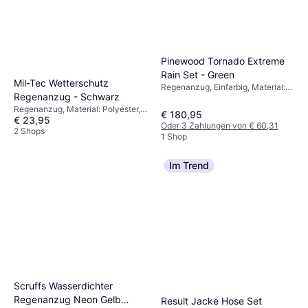
Pinewood Tornado Extreme
Rain Set - Green
Mil-Tec Wetterschutz
Regenanzug, Einfarbig, Material:
Regenanzug - Schwarz
Polyester, Taschen, Abnehmbare
Kapuze, Winddicht, Wasserdicht
Regenanzug, Material: Polyester,
€ 180,95
€ 23,95
Wasserdicht
Oder 3 Zahlungen von € 60,31
2 Shops
1 Shop
Im Trend
Scruffs Wasserdichter
Regenanzug Neon Gelb
Result Jacke Hose Set