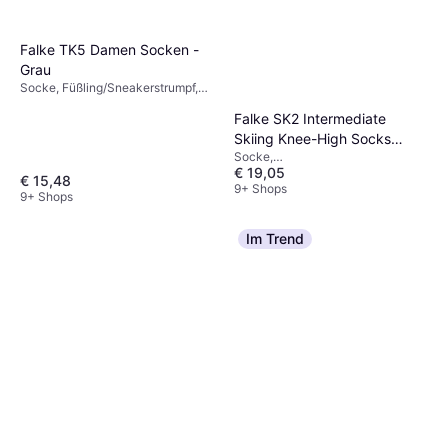
Falke TK5 Damen Socken -
Grau
Socke, Füßling/Sneakerstrumpf,
Material: Polyamid, Nylon, Wolle,
Falke SK2 Intermediate
Atmungsaktiv
Skiing Knee-High Socks
Socke,
Women - Black/Mix
€ 19,05
Sportstrumpf/Trainingsstrumpf,
€ 15,48
Material: Wolle, Polypropylen,
9+ Shops
9+ Shops
Acryl, Polyamid,
Feuchtigkeitsabweisend
Im Trend