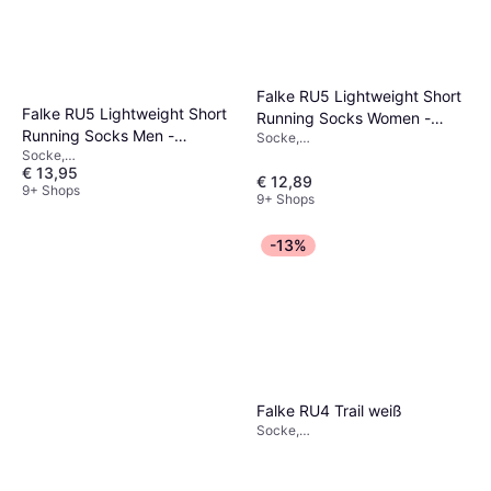
Falke RU5 Lightweight Short
Falke RU5 Lightweight Short
Running Socks Women -
Running Socks Men -
Socke,
Black/Mix
Sportstrumpf/Trainingsstrumpf,
Socke,
Black/Mix
€ 13,95
Material: Polypropylen, Polyamid,
Sportstrumpf/Trainingsstrumpf,
€ 12,89
Netzgewebe,
Material: Elastan/Lycra/Spandex,
9+ Shops
9+ Shops
Elastan/Lycra/Spandex,
Polypropylen, Polyamid
Kompression,
Feuchtigkeitsabweisend
-13%
Falke RU4 Trail weiß
Socke,
Sportstrumpf/Trainingsstrumpf,
Einfarbig, Material:
Elastan/Lycra/Spandex, Polyamid,