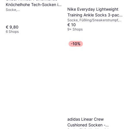
Knöchelhohe Tech-Socken im
Nike Everyday Lightweight
Socke,
3er-Pack Mod Grau Weiß Jet
Sportstrumpf/Trainingsstrumpf,
Training Ankle Socks 3-pack
Grau
Material: Elastan/Lycra/Spandex,
Socke, Füßling/Sneakerstrumpf,
- Black/White
Polyester,
€ 10
Einfarbig, Material: Polyester,
€ 9,80
Feuchtigkeitsabweisend,
Elastan/Lycra/Spandex,
9+ Shops
6 Shops
Langlebig, Atmungsaktiv
Baumwolle
-10%
adidas Linear Crew
Cushioned Socken -