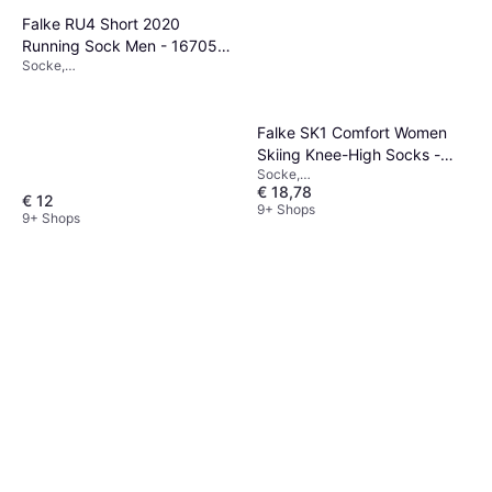
Falke RU4 Short 2020
Running Sock Men - 16705-
Socke,
2020 White-Mix
Sportstrumpf/Trainingsstrumpf,
Material: Baumwolle,
Polypropylen, Polyamid
Falke SK1 Comfort Women
Skiing Knee-High Socks -
Socke,
Black-Mix
€ 18,78
Sportstrumpf/Trainingsstrumpf,
€ 12
Material: Merinowolle, Seide,
9+ Shops
9+ Shops
Polypropylen, Polyamid, Acryl,
Wolle, Feuchtigkeitsabweisend