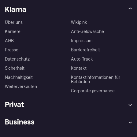
Klarna
Über uns
Wikipink
Karriere
Anti-Geldwäsche
AGB
Impressum
Presse
Barrierefreiheit
Datenschutz
Auto-Track
Sicherheit
Kontakt
Nachhaltigkeit
Kontaktinformationen für
Behörden
Weiterverkaufen
Corporate governance
Privat
Hilfe
Käuferschutzrichtlinien
Business
Einloggen
Beschwerden
Händlersupport
Entwicklerseite
Klarna App
Datenschutzeinstellungen