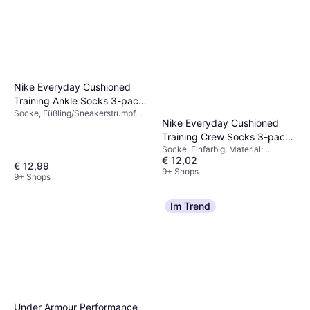
Nike Everyday Cushioned
Training Ankle Socks 3-pack
Socke, Füßling/Sneakerstrumpf,
- White/Black
Nike Everyday Cushioned
Einfarbig, Material: Baumwolle,
Elastan/Lycra/Spandex, Polyester,
Training Crew Socks 3-pack
Nylon
Socke, Einfarbig, Material:
Unisex - Black/White
€ 12,02
Polyester, Nylon,
€ 12,99
Elastan/Lycra/Spandex,
9+ Shops
9+ Shops
Baumwolle
Im Trend
Under Armour Performance