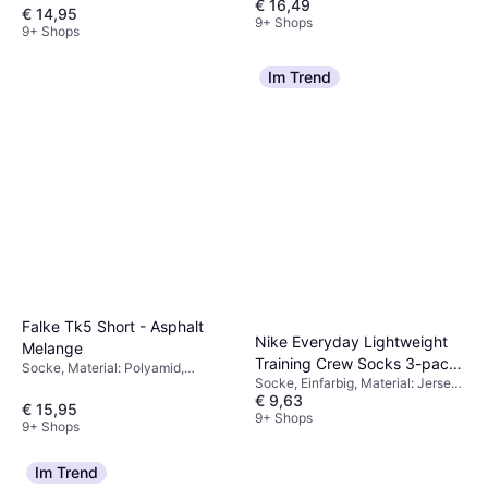
€ 16,49
Elastan/Lycra/Spandex, Polyamid
€ 14,95
9+ Shops
9+ Shops
Im Trend
Falke Tk5 Short - Asphalt
Nike Everyday Lightweight
Melange
Training Crew Socks 3-pack
Socke, Material: Polyamid,
Socke, Einfarbig, Material: Jersey,
- Black/White
Polypropylen, Wolle,
€ 9,63
Polyurethan, Polyester,
Elastan/Lycra/Spandex,
€ 15,95
Baumwolle, Atmungsaktiv
9+ Shops
Merinowolle, Leinen,
9+ Shops
Atmungsaktiv
Im Trend