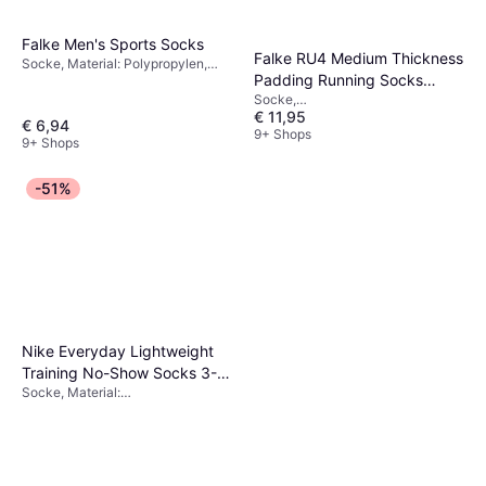
Falke Men's Sports Socks
Falke RU4 Medium Thickness
Socke, Material: Polypropylen,
Padding Running Socks
Polyamid, Baumwolle
Socke,
Women - Black/Mix
€ 11,95
Sportstrumpf/Trainingsstrumpf,
€ 6,94
Material: Baumwolle,
9+ Shops
9+ Shops
Polypropylen, Polyamid
-51%
Nike Everyday Lightweight
Training No-Show Socks 3-
Socke, Material:
pack Men - Black/White
Elastan/Lycra/Spandex, Polyester,
Baumwolle