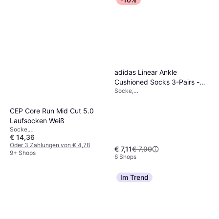
Feuchtigkeitsabweisend,
Abnehmbare Träger, Wattiert,
Stretchgewebe
adidas Linear Ankle
Cushioned Socks 3-Pairs -
Socke,
Medium Grey
Sportstrumpf/Trainingsstrumpf,
Heather/White/Black
Material: Elastan/Lycra/Spandex,
CEP Core Run Mid Cut 5.0
Polyester, Baumwolle
Laufsocken Weiß
Socke,
€ 14,36
Sportstrumpf/Trainingsstrumpf,
Material: Polyamid,
Oder 3 Zahlungen von € 4,78
€ 7,11
€ 7,90
Elastan/Lycra/Spandex
9+ Shops
6 Shops
Im Trend