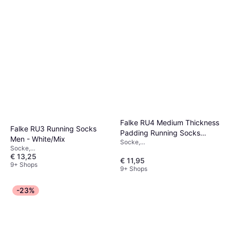
Falke RU4 Medium Thickness
Falke RU3 Running Socks
Padding Running Socks
Men - White/Mix
Socke,
Women - White/Mix
Socke,
Sportstrumpf/Trainingsstrumpf,
€ 13,25
Sportstrumpf/Trainingsstrumpf,
Material: Polypropylen, Polyamid,
€ 11,95
Material: Polypropylen, Polyester,
9+ Shops
Baumwolle
9+ Shops
Polyamid, Elastan/Lycra/Spandex
-23%