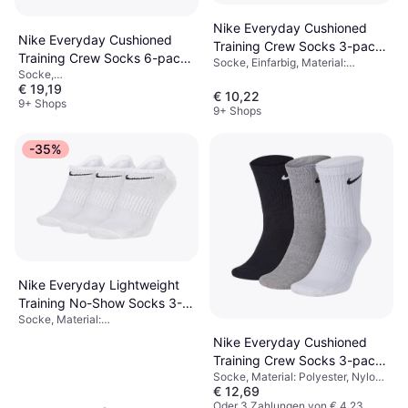
Nike Everyday Cushioned
Nike Everyday Cushioned
Training Crew Socks 3-pack
Training Crew Socks 6-pack
Socke, Einfarbig, Material:
- White/Black
Socke,
- White/Black
Polyester, Nylon,
€ 19,19
Sportstrumpf/Trainingsstrumpf,
Elastan/Lycra/Spandex,
€ 10,22
Einfarbig, Material:
9+ Shops
Baumwolle, Atmungsaktiv
9+ Shops
Elastan/Lycra/Spandex, Nylon,
Polyester, Baumwolle,
Atmungsaktiv, Stretchgewebe
-35%
Nike Everyday Lightweight
Training No-Show Socks 3-
Socke, Material:
pack Men - White/Black
Elastan/Lycra/Spandex, Polyester,
Nike Everyday Cushioned
Baumwolle
Training Crew Socks 3-pack
Socke, Material: Polyester, Nylon,
Unisex - Multi-Colour
€ 12,69
Elastan/Lycra/Spandex,
Baumwolle
Oder 3 Zahlungen von € 4,23