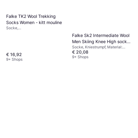
Falke TK2 Wool Trekking
Socks Women - kitt mouline
Socke,
Sportstrumpf/Trainingsstrumpf,
Falke Sk2 Intermediate Wool
Material: Wolle, Polyamid
Men Skiing Knee High socks
Socke, Kniestrumpf, Material:
- Black Mix
€ 20,08
Acryl, Wolle, Polypropylen,
€ 16,92
Polyamid, Langlebig,
9+ Shops
9+ Shops
Feuchtigkeitsabweisend,
Wasserabweisend