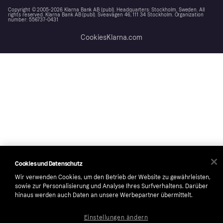
Copyright © 2005-2026 Klarna Bank AB (publ). Headquarters: Stockholm, Sweden. All
rights reserved. Klarna Bank AB (publ). Sveavägen 46, 111 34 Stockholm. Organization
number: 556737-0431
Cookies
Klarna.com
Cookies und Datenschutz
Wir verwenden Cookies, um den Betrieb der Website zu gewährleisten,
sowie zur Personalisierung und Analyse Ihres Surfverhaltens. Darüber
hinaus werden auch Daten an unsere Werbepartner übermittelt.
Einstellungen ändern