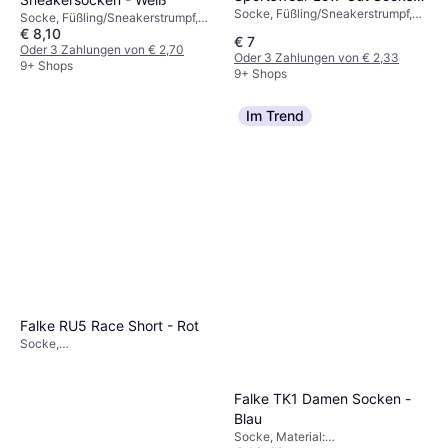
Socke, Füßling/Sneakerstrumpf,
3-pack - Black/White
Socke, Füßling/Sneakerstrumpf,
Material: Baumwolle,
€ 8,10
Material: Baumwolle, Nylon,
€ 7
Elastan/Lycra/Spandex, Polyester
Polyester, Elastan/Lycra/Spandex,
Oder 3 Zahlungen von € 2,70
Oder 3 Zahlungen von € 2,33
Atmungsaktiv, Stretchgewebe
9+ Shops
9+ Shops
Im Trend
Falke RU5 Race Short - Rot
Socke,
Sportstrumpf/Trainingsstrumpf,
Material: Elastan/Lycra/Spandex,
Polypropylen, Polyamid
Falke TK1 Damen Socken -
Blau
Socke, Material: