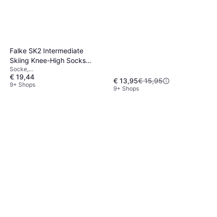
Atmungsaktiv,
Feuchtigkeitsabweisend
Falke SK2 Intermediate
Skiing Knee-High Socks
Socke,
Women - Rose
€ 19,44
Sportstrumpf/Trainingsstrumpf,
€ 13,95
€ 15,95
Material: Wolle, Polypropylen,
9+ Shops
9+ Shops
Acryl, Polyamid,
Feuchtigkeitsabweisend