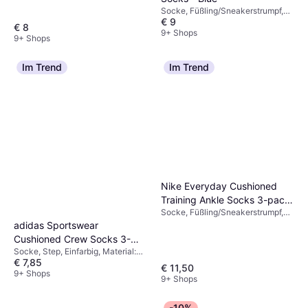
Socke, Füßling/Sneakerstrumpf,
€ 9
Material: Polyamid, Baumwolle,
€ 8
Elastan/Lycra/Spandex
9+ Shops
9+ Shops
Im Trend
Im Trend
Nike Everyday Cushioned
Training Ankle Socks 3-pack
Socke, Füßling/Sneakerstrumpf,
- Black/White
Einfarbig, Material: Polyester,
adidas Sportswear
Nylon, Elastan/Lycra/Spandex,
Cushioned Crew Socks 3-
Baumwolle
Socke, Step, Einfarbig, Material:
packs - White/Black
€ 7,85
Wolle, Elastan/Lycra/Spandex,
€ 11,50
Nylon, Baumwolle, Polyester,
9+ Shops
9+ Shops
Waschbar, Gefüttert,
Atmungsaktiv, Hoher Komfort,
Verstärkt,
-10%