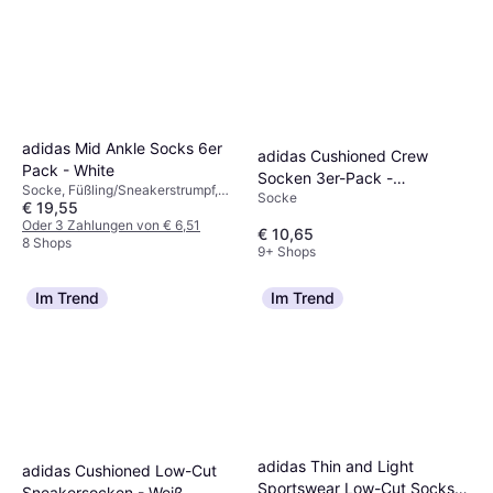
adidas Mid Ankle Socks 6er
adidas Cushioned Crew
Pack - White
Socken 3er-Pack -
Socke, Füßling/Sneakerstrumpf,
Socke
White/Black
€ 19,55
Einfarbig, Material: Nylon,
Polyester, Baumwolle,
Oder 3 Zahlungen von € 6,51
€ 10,65
Elastan/Lycra/Spandex,
8 Shops
9+ Shops
Atmungsaktiv, Langlebig
Im Trend
Im Trend
adidas Thin and Light
adidas Cushioned Low-Cut
Sportswear Low-Cut Socks
Sneakersocken - Weiß