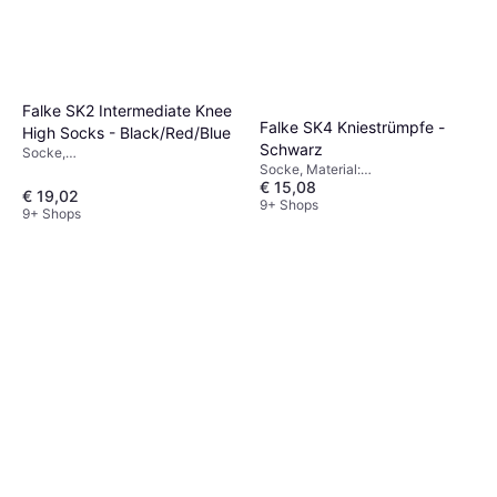
Falke SK2 Intermediate Knee
Falke SK4 Kniestrümpfe -
High Socks - Black/Red/Blue
Schwarz
Socke,
Socke, Material:
Sportstrumpf/Trainingsstrumpf,
€ 15,08
Elastan/Lycra/Spandex, Polyamid
Kniestrumpf, Material: Acryl, Wolle,
€ 19,02
9+ Shops
Polypropylen, Polyamid,
9+ Shops
Wasserabweisend, Langlebig,
Feuchtigkeitsabweisend