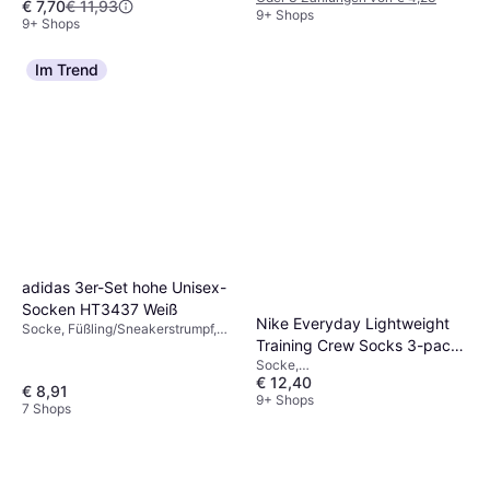
€ 7,70
€ 11,93
9+ Shops
9+ Shops
Im Trend
adidas 3er-Set hohe Unisex-
Socken HT3437 Weiß
Nike Everyday Lightweight
Socke, Füßling/Sneakerstrumpf,
Training Crew Socks 3-pack
Material: Elastan/Lycra/Spandex,
Nylon, Polyester, Baumwolle
Socke,
- White/Black
€ 12,40
Sportstrumpf/Trainingsstrumpf,
€ 8,91
Material: Polyurethan, Polyester,
9+ Shops
7 Shops
Baumwolle