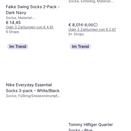
Socke, Einfarbig, Material:
White/Black
Baumwolle,
Falke Swing Socks 2-Pack -
Elastan/Lycra/Spandex
Dark Navy
Socke, Material:
€ 14,45
Elastan/Lycra/Spandex, Polyamid,
€ 8,01
€ 8,90
Baumwolle
Oder 3 Zahlungen von € 4,81
Oder 3 Zahlungen von € 2,67
6 Shops
9+ Shops
Im Trend
Im Trend
Nike Everyday Essential
Socks 3-pack - White/Black
Socke, Füßling/Sneakerstrumpf,
Material: Elastan/Lycra/Spandex,
Polyester
Tommy Hilfiger Quarter
Socks - Blue