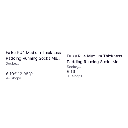
Falke RU4 Medium Thickness
Falke RU4 Medium Thickness
Padding Running Socks Men
Padding Running Socks Men
Socke,
- Black/Mix
Socke,
- White/Mix
Sportstrumpf/Trainingsstrumpf,
€ 13
Sportstrumpf/Trainingsstrumpf,
Material: Baumwolle, Polyamid,
€ 10
€ 12,95
Material: Polyamid, Baumwolle,
9+ Shops
Polypropylen
9+ Shops
Polypropylen