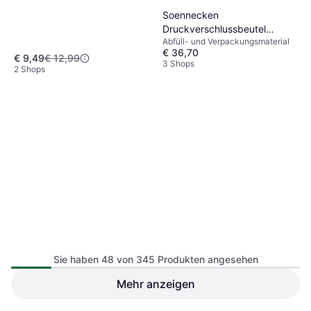
Soennecken
Druckverschlussbeutel
Abfüll- und Verpackungsmaterial
150x220mm 1000 St
€ 36,70
€ 9,49
€ 12,99
3 Shops
2 Shops
Sie haben 48 von 345 Produkten angesehen
TESA Packband 132 m x B
Mehr anzeigen
50 mm Braun
TRU Components
Packklebeband
Verpackungsmaterial, Zip-