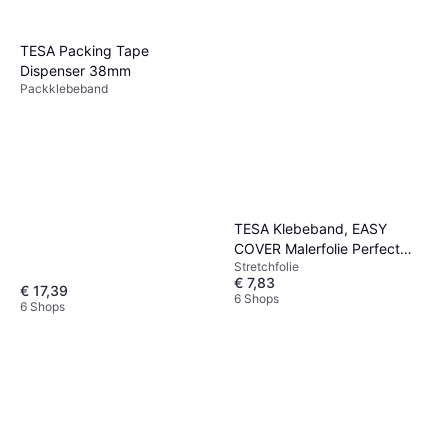
TESA Packing Tape
Dispenser 38mm
Packklebeband
TESA Klebeband, EASY
COVER Malerfolie Perfect
Stretchfolie
Refill 550 mm, 33 m
€ 7,83
€ 17,39
6 Shops
6 Shops