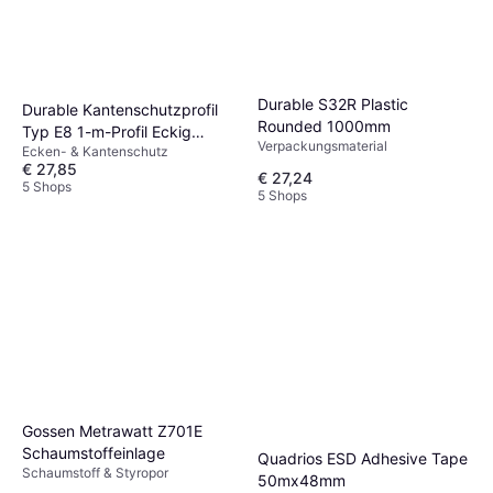
Durable S32R Plastic
Durable Kantenschutzprofil
Rounded 1000mm
Typ E8 1-m-Profil Eckig
Verpackungsmaterial
Ecken- & Kantenschutz
8x19mm
€ 27,85
€ 27,24
5 Shops
5 Shops
Gossen Metrawatt Z701E
Schaumstoffeinlage
Quadrios ESD Adhesive Tape
Schaumstoff & Styropor
50mx48mm