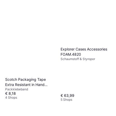
Explorer Cases Accessories
FOAM.4820
Schaumstoff & Styropor
Scotch Packaging Tape
Extra Resistant in Hand
Packklebeband
Dispenser 48mmx20m
€ 8,18
€ 63,99
4 Shops
5 Shops