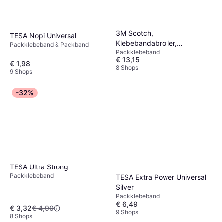
3M Scotch,
TESA Nopi Universal
Klebebandabroller,
Packklebeband & Packband
Packklebeband
Verpackungsklebeband
€ 13,15
Dispenser
€ 1,98
8 Shops
9 Shops
-32%
TESA Ultra Strong
Packklebeband
TESA Extra Power Universal
Silver
Packklebeband
€ 6,49
€ 3,32
€ 4,90
9 Shops
8 Shops