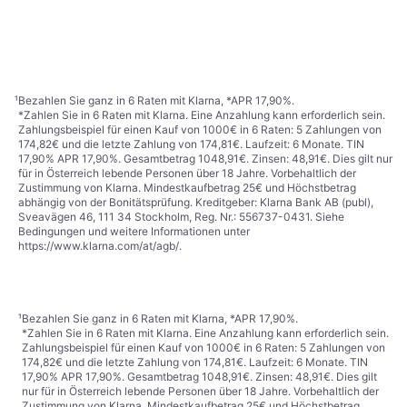
Abfüll- und Verpackungsmaterial
Druckverschlussbeutel
€ 11,99
(100Stk.)
€ 3,71
3 Shops
3 Shops
1
2
3
...
6
...
8
¹
Bezahlen Sie ganz in 6 Raten mit Klarna, *APR 17,90%.
*Zahlen Sie in 6 Raten mit Klarna. Eine Anzahlung kann erforderlich sein.
Zahlungsbeispiel für einen Kauf von 1000€ in 6 Raten: 5 Zahlungen von
174,82€ und die letzte Zahlung von 174,81€. Laufzeit: 6 Monate. TIN
17,90% APR 17,90%. Gesamtbetrag 1048,91€. Zinsen: 48,91€. Dies gilt nur
für in Österreich lebende Personen über 18 Jahre. Vorbehaltlich der
Zustimmung von Klarna. Mindestkaufbetrag 25€ und Höchstbetrag
abhängig von der Bonitätsprüfung. Kreditgeber: Klarna Bank AB (publ),
Sveavägen 46, 111 34 Stockholm, Reg. Nr.: 556737-0431. Siehe
Bedingungen und weitere Informationen unter
https://www.klarna.com/at/agb/
.
¹
Bezahlen Sie ganz in 6 Raten mit Klarna, *APR 17,90%.
*Zahlen Sie in 6 Raten mit Klarna. Eine Anzahlung kann erforderlich sein.
Zahlungsbeispiel für einen Kauf von 1000€ in 6 Raten: 5 Zahlungen von
174,82€ und die letzte Zahlung von 174,81€. Laufzeit: 6 Monate. TIN
17,90% APR 17,90%. Gesamtbetrag 1048,91€. Zinsen: 48,91€. Dies gilt
nur für in Österreich lebende Personen über 18 Jahre. Vorbehaltlich der
Zustimmung von Klarna. Mindestkaufbetrag 25€ und Höchstbetrag