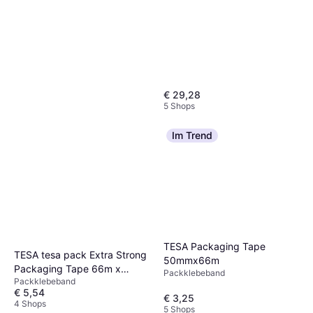
€ 29,28
5 Shops
Im Trend
TESA Abdeckmaterial, Easy
TESA Packaging Tape
TESA tesa pack Extra Strong
Cover Präz. Standard
50mmx66m
Packaging Tape 66m x
Stretchfolie
33:2100 (33m, 2100mm)
Packklebeband
Packklebeband
50mm Transparent
€ 12,50
€ 5,54
5 Shops
€ 3,25
4 Shops
5 Shops