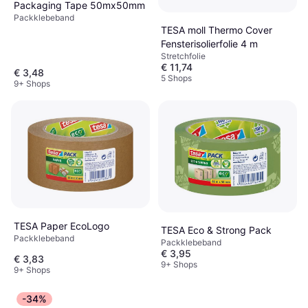
Packaging Tape 50mx50mm
Packklebeband
TESA moll Thermo Cover
Fensterisolierfolie 4 m
Stretchfolie
€ 11,74
€ 3,48
5 Shops
9+ Shops
TESA Paper EcoLogo
TESA Eco & Strong Pack
Packklebeband
Packklebeband
€ 3,95
€ 3,83
9+ Shops
9+ Shops
-34%