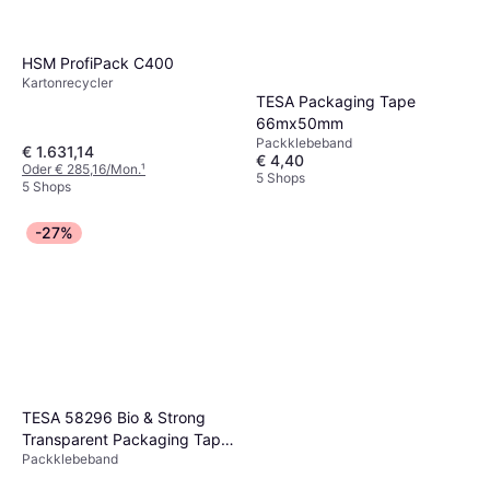
HSM ProfiPack C400
Kartonrecycler
TESA Packaging Tape
66mx50mm
Packklebeband
€ 1.631,14
€ 4,40
Oder € 285,16/Mon.
¹
5 Shops
5 Shops
-27%
TESA 58296 Bio & Strong
Transparent Packaging Tape
Packklebeband
50mm x 66m