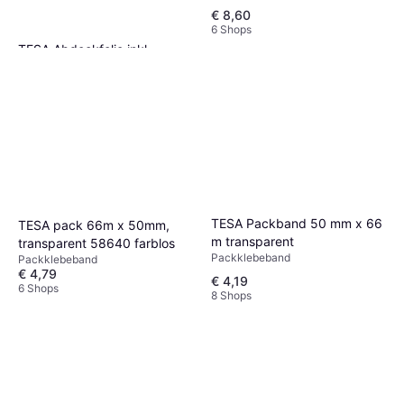
€ 8,60
6 Shops
TESA Abdeckfolie inkl.
Klebeband Easy Cover
Stretchfolie
Perfect L Nachfüllung
€ 12,32
7 Shops
TESA Packband 50 mm x 66
TESA pack 66m x 50mm,
m transparent
transparent 58640 farblos
Packklebeband
Packklebeband
€ 4,79
€ 4,19
6 Shops
8 Shops