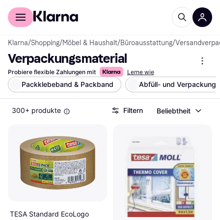
Für Shopper
Für Händler
Klarna
/
Shopping
/
Möbel & Haushalt
/
Büroausstattung
/
Versandverpa
Verpackungsmaterial
Probiere flexible Zahlungen mit
Lerne wie
Packklebeband & Packband
Abfüll- und Verpackungs
300+ produkte
Filtern
Beliebtheit
TESA Standard EcoLogo