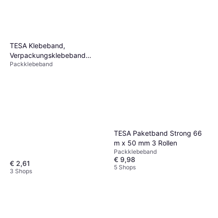
TESA Klebeband,
Verpackungsklebeband
Packklebeband
(50mm, 66m, 1Stück)
TESA Paketband Strong 66
m x 50 mm 3 Rollen
Packklebeband
€ 9,98
€ 2,61
5 Shops
3 Shops