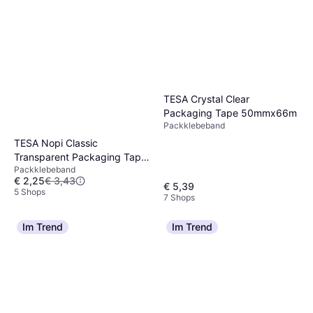
TESA Crystal Clear
Packaging Tape 50mmx66m
Packklebeband
TESA Nopi Classic
Transparent Packaging Tape
Packklebeband
57211 50mmx66m
€ 2,25
€ 3,43
€ 5,39
5 Shops
7 Shops
Im Trend
Im Trend