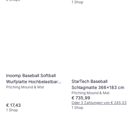
1 Shop
Inoomp Baseball Softball
StarTech Baseball
Wurfplatte Hochbelastbar
Pitching Mound & Mat
Schlagmatte 366x183 cm
Orange
Pitching Mound & Mat
€ 735,99
Oder 3 Zahlungen von € 245,33
€ 17,43
1 Shop
1 Shop