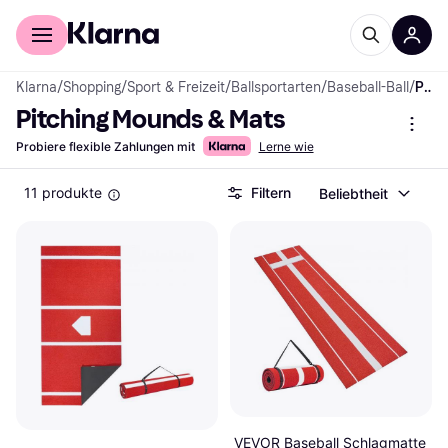
Für Shopper
Für Händler
Klarna
/
Shopping
/
Sport & Freizeit
/
Ballsportarten
/
Baseball-Ball
/
Pitching Mounds & Mats
Pitching Mounds & Mats
Probiere flexible Zahlungen mit
Lerne wie
11 produkte
Filtern
Beliebtheit
VEVOR Baseball Schlagmatte