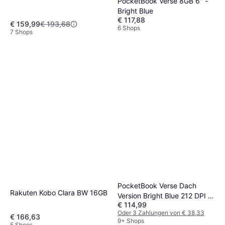
PocketBook Verse 8GB 6" -
Bright Blue
€ 117,88
€ 159,99
€ 193,68
6 Shops
7 Shops
PocketBook Verse Dach
Rakuten Kobo Clara BW 16GB
Version Bright Blue 212 DPI 8
€ 114,99
GB
Oder 3 Zahlungen von € 38,33
€ 166,63
9+ Shops
5 Shops