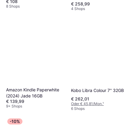
€ 108
mit Werbung
€ 258,99
8 Shops
4 Shops
Amazon Kindle Paperwhite
Kobo Libra Colour 7'' 32GB
(2024) Jade 16GB
€ 262,01
€ 139,99
Oder € 45,81/Mon.
¹
9+ Shops
6 Shops
-10%