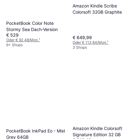
Amazon Kindle Scribe
Colorsoft 32GB Graphite
PocketBook Color Note
Stormy Sea Dach-Version
€ 529
€ 649,99
Oder € 92,48/Mon.
¹
Oder € 113,64/Mon.
¹
9+ Shops
3 Shops
Amazon Kindle Colorsoft
PocketBook InkPad Eo - Mist
Signature Edition 32 GB
Grey 64GB