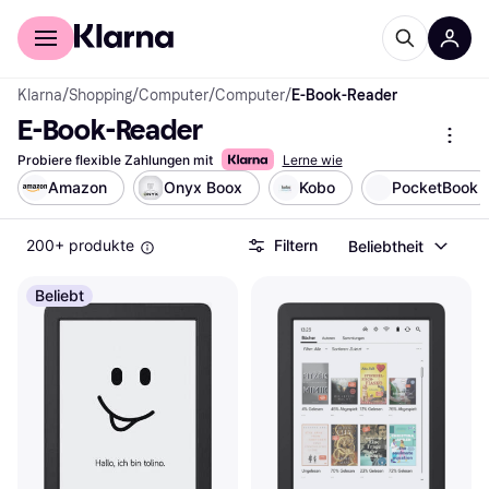
Für Shopper
Für Händler
Klarna
/
Shopping
/
Computer
/
Computer
/
E-Book-Reader
E-Book-Reader
Probiere flexible Zahlungen mit
Lerne wie
Amazon
Onyx Boox
Kobo
PocketBook
200+ produkte
Filtern
Beliebtheit
Beliebt