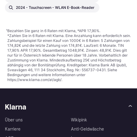
2024 - Touchscreen - WLAN E-Book-Reader
¹
Bezahlen Sie ganz in 6 Raten mit Klarna, *APR 17,90%.
*Zahlen Sie in 6 Raten mit Klarna. Eine Anzahlung kann erforderlich sein.
Zahlungsbeispiel für einen Kauf von 1000€ in 6 Raten: 5 Zahlungen von
174,82€ und die letzte Zahlung von 174,81€. Laufzeit: 6 Monate. TIN
17,90% APR 17,90%. Gesamtbetrag 1048,91€. Zinsen: 48,91€. Dies gilt
nur für in Österreich lebende Personen über 18 Jahre. Vorbehaltlich der
Zustimmung von Klarna. Mindestkaufbetrag 25€ und Höchstbetrag
abhängig von der Bonitätsprüfung. Kreditgeber: Klarna Bank AB (publ),
Sveavägen 46, 111 34 Stockholm, Reg. Nr.: 556737-0431. Siehe
Bedingungen und weitere Informationen unter
https://www.klarna.com/at/agb/
.
Klarna
Über uns
Wikipink
Karriere
Anti-Geldwäsche