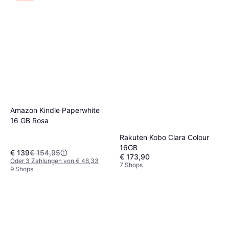
Amazon Kindle Paperwhite
16 GB Rosa
Rakuten Kobo Clara Colour
16GB
€ 139
€ 154,95
€ 173,90
Oder 3 Zahlungen von € 46,33
7 Shops
9 Shops