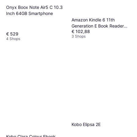
Onyx Boox Note Air5 C 10.3
Inch 64GB Smartphone
Amazon Kindle 6 11th
Generation E Book Reader
€ 102,88
16GB
€ 529
3 Shops
4 Shops
Kobo Elipsa 2E
Kobo Clara Colour Ebook