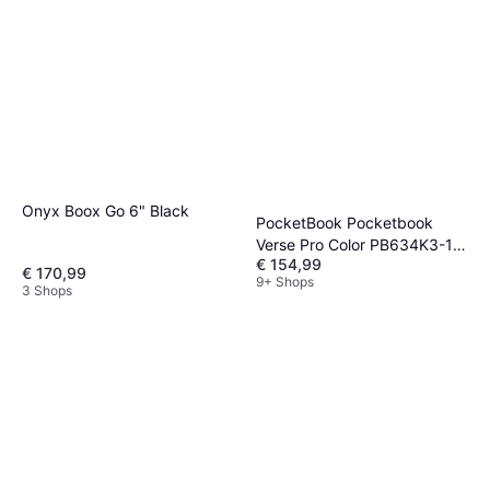
Onyx Boox Go 6" Black
PocketBook Pocketbook
Verse Pro Color PB634K3-1-
€ 154,99
WW-B
€ 170,99
9+ Shops
3 Shops