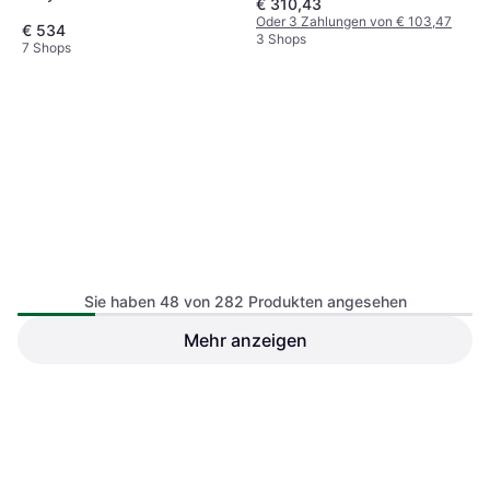
€ 310,43
Oder 3 Zahlungen von € 103,47
€ 534
3 Shops
7 Shops
Sie haben 48 von 282 Produkten angesehen
Mehr anzeigen
PocketBook Era Lite Stone
Green eReader 300 DPI
Onyx Boox Palma 2 Pro 8GB
16GB
128GB Black
€ 395,63
€ 179
3 Shops
5 Shops
1
2
3
...
6