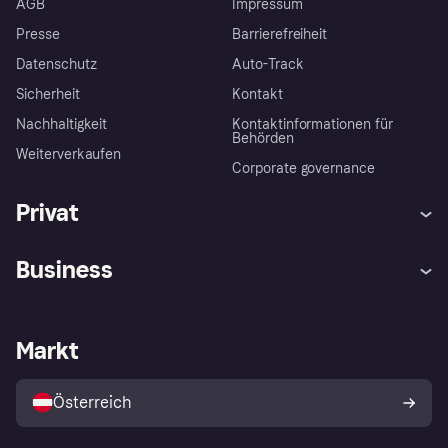
AGB
Impressum
Presse
Barrierefreiheit
Datenschutz
Auto-Track
Sicherheit
Kontakt
Nachhaltigkeit
Kontaktinformationen für
Behörden
Weiterverkaufen
Corporate governance
Privat
Hilfe
Käuferschutzrichtlinien
Business
Einloggen
Beschwerden
Händlersupport
Entwicklerseite
Klarna App
Datenschutzeinstellungen
Händlerportal
Betriebsstatus
Markt
Shops entdecken
Dein Widerrufsrecht
Mit Klarna verkaufen
Plattformen und Partner
Österreich