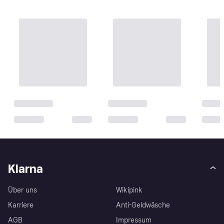
Klarna
Über uns
Wikipink
Karriere
Anti-Geldwäsche
AGB
Impressum