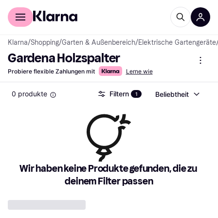
Für Shopper
Für Händler
Klarna
/
Shopping
/
Garten & Außenbereich
/
Elektrische Gartengeräte
Gardena Holzspalter
Probiere flexible Zahlungen mit
Lerne wie
0 produkte
Filtern
Beliebtheit
1
Wir haben keine Produkte gefunden, die zu 
deinem Filter passen