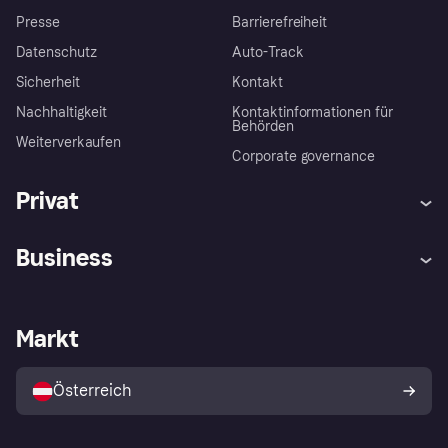
Presse
Barrierefreiheit
Datenschutz
Auto-Track
Sicherheit
Kontakt
Nachhaltigkeit
Kontaktinformationen für
Behörden
Weiterverkaufen
Corporate governance
Privat
Hilfe
Käuferschutzrichtlinien
Business
Einloggen
Beschwerden
Händlersupport
Entwicklerseite
Klarna App
Datenschutzeinstellungen
Händlerportal
Betriebsstatus
Markt
Shops entdecken
Dein Widerrufsrecht
Mit Klarna verkaufen
Plattformen und Partner
Österreich