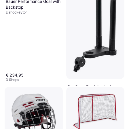
Bauer Performance Goal with
Backstop
Eishockeytor
€ 234,95
3 Shops
Fox Snag Ear Adjustable
Hockey Stick
€ 18,23
5 Shops