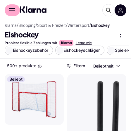
Für Shopper
Für Händler
Klarna
/
Shopping
/
Sport & Freizeit
/
Wintersport
/
Eishockey
Eishockey
Probiere flexible Zahlungen mit
Lerne wie
Eishockeyzubehör
Eishockeyschläger
Spieler
500+ produkte
Filtern
Beliebtheit
Beliebt