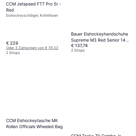
CCM Jetspeed FT7 Pro Sr -
Red
Eishockeyschläger, Kohlefaser
Bauer Eishockeyhandschuhe
Supreme M3 Red Senior 14
€ 229
€ 137,74
Zoll
Oder 3 Zahlungen von € 76,33
2 Shops
2 Shops
CCM Eishockeytasche Mit
Rollen Officials Wheeled Bag
CCM Tacks 70 Combo Jr