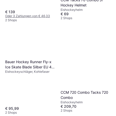
Hockey Helmet
Eishockeyhelm
€ 139
€ 69
Oder 3 Zahlungen von € 46,33
2 Shops
2 Shops
Bauer Hockey Runner Fly-x
Ice Skate Blade Silber EU 44
Eishockeyschläger, Kohlefaser
1/2
CCM 720 Combo Tacks 720
Combo
Eishockeyhelm
€ 209,70
€ 95,99
2 Shops
2 Shops