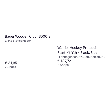
Bauer Wooden Club I3000 Sr
Eishockeyschläger
Warrior Hockey Protection
Start Kit Yth - Black/Blue
Ellenbogenschutz, Schulterschutz,
€ 187,72
Eishockeyhandschuh, Arm- &
€ 31,95
Brustschutz, Eishockeyhose,
2 Shops
2 Shops
Schienbeinschoner