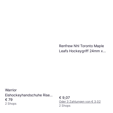
Renfrew Nhl Toronto Maple
Leafs Hockeygriff 24mm x
18m
Warrior
Eishockeyhandschuhe Rise
€ 9,07
€ 79
Black Junior 10 Zoll
Oder 3 Zahlungen von € 3,02
2 Shops
2 Shops