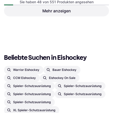
Sie haben 48 von 551 Produkten angesehen
Mehr anzeigen
CCM Komposit
CCM Senior Tacks Hockey
Eishockeyschläger FT660
Helmet - Black
Eishockeyschläger, Kohlefaser
Intermediate 29
Eishockeyhelm
€ 61,80
€ 94,06
1 Shop
1 Shop
1
2
3
...
8
...
12
Beliebte Suchen in Eishockey
Warrior Eishockey
Bauer Eishockey
CCM Eishockey
Eishockey On Sale
Spieler-Schutzausrüstung
Spieler-Schutzausrüstung
Spieler-Schutzausrüstung
Spieler-Schutzausrüstung
Spieler-Schutzausrüstung
XL Spieler-Schutzausrüstung