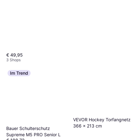
€ 49,95
3 Shops
Im Trend
Fox Fangstange und
Hockeyschläger - Schwarz
Eishockeyschläger
€ 16,05
3 Shops
VEVOR Hockey Torfangnetz
366 x 213 cm
Bauer Schulterschutz
Supreme M5 PRO Senior L