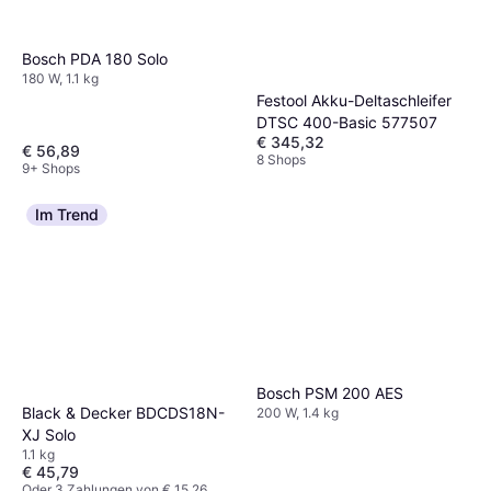
Bosch PDA 180 Solo
180 W, 1.1 kg
Festool Akku-Deltaschleifer
DTSC 400-Basic 577507
€ 345,32
€ 56,89
8 Shops
9+ Shops
Im Trend
Bosch PSM 200 AES
Black & Decker BDCDS18N-
200 W, 1.4 kg
XJ Solo
1.1 kg
€ 45,79
Oder 3 Zahlungen von € 15,26