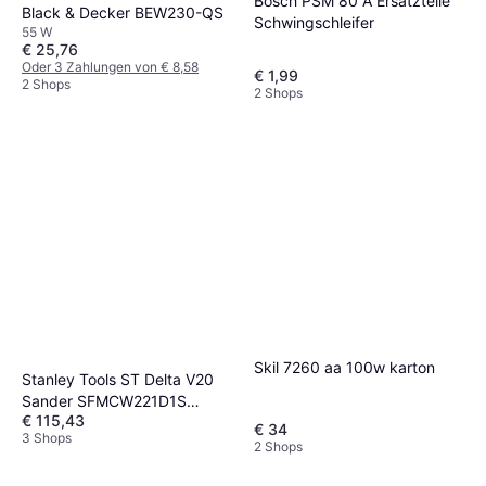
Bosch PSM 80 A Ersatzteile
Black & Decker BEW230-QS
Schwingschleifer
55 W
€ 25,76
Oder 3 Zahlungen von € 8,58
€ 1,99
2 Shops
2 Shops
Skil 7260 aa 100w karton
Stanley Tools ST Delta V20
Sander SFMCW221D1S
€ 115,43
1x2.0Ah
€ 34
3 Shops
2 Shops