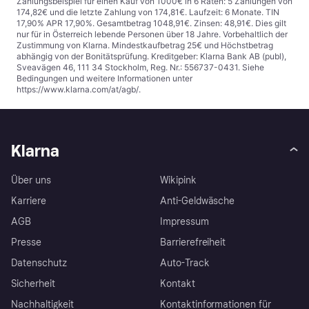
Zahlungsbeispiel für einen Kauf von 1000€ in 6 Raten: 5 Zahlungen von
174,82€ und die letzte Zahlung von 174,81€. Laufzeit: 6 Monate. TIN
17,90% APR 17,90%. Gesamtbetrag 1048,91€. Zinsen: 48,91€. Dies gilt
nur für in Österreich lebende Personen über 18 Jahre. Vorbehaltlich der
Zustimmung von Klarna. Mindestkaufbetrag 25€ und Höchstbetrag
abhängig von der Bonitätsprüfung. Kreditgeber: Klarna Bank AB (publ),
Sveavägen 46, 111 34 Stockholm, Reg. Nr.: 556737-0431. Siehe
Bedingungen und weitere Informationen unter
https://www.klarna.com/at/agb/
.
Klarna
Über uns
Wikipink
Karriere
Anti-Geldwäsche
AGB
Impressum
Presse
Barrierefreiheit
Datenschutz
Auto-Track
Sicherheit
Kontakt
Nachhaltigkeit
Kontaktinformationen für