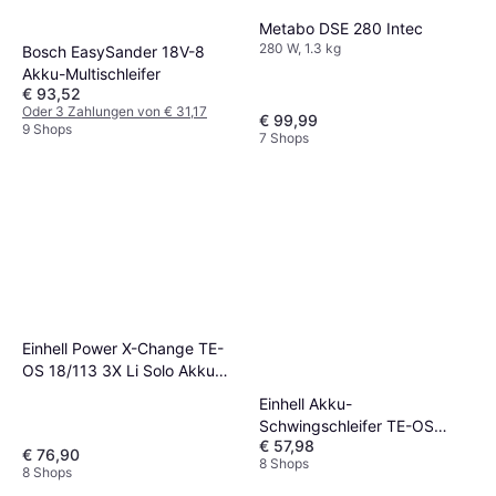
Metabo DSE 280 Intec
280 W, 1.3 kg
Bosch EasySander 18V-8
Akku-Multischleifer
€ 93,52
Oder 3 Zahlungen von € 31,17
€ 99,99
9 Shops
7 Shops
Einhell Power X-Change TE-
OS 18/113 3X Li Solo Akku
Deltaschleifer
Einhell Akku-
Schwingschleifer TE-OS
€ 57,98
18/113 Li Solo
€ 76,90
8 Shops
8 Shops