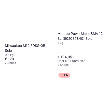
Metabo PowerMaxx SMA 12
BL (602037840) Solo
1 kg
Milwaukee M12 FDSS-0B
Solo
0.6 kg
€ 194,95
€ 179
Oder € 34,09/Mon.
¹
2 Shops
2 Shops
-11%