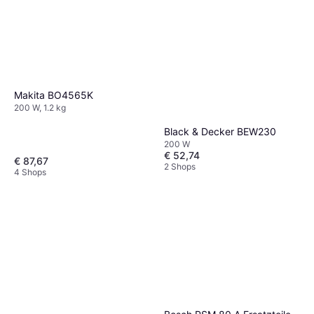
Makita BO4565K
200 W, 1.2 kg
Black & Decker BEW230
200 W
€ 52,74
€ 87,67
2 Shops
4 Shops