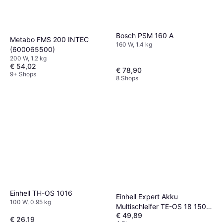
Bosch PSM 160 A
Metabo FMS 200 INTEC
160 W, 1.4 kg
(600065500)
200 W, 1.2 kg
€ 54,02
€ 78,90
9+ Shops
8 Shops
Einhell TH-OS 1016
Einhell Expert Akku
100 W, 0.95 kg
Multischleifer TE-OS 18 150-
€ 49,89
2
€ 26,19