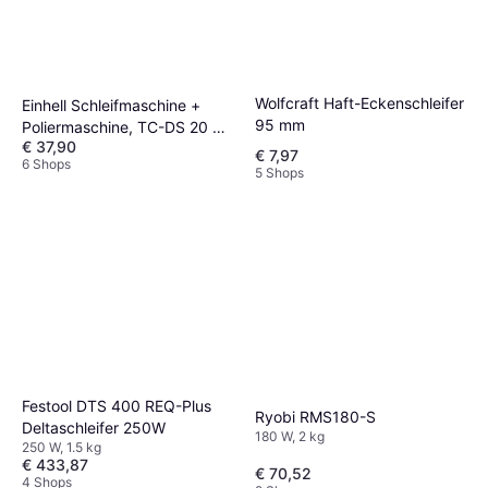
Wolfcraft Haft-Eckenschleifer
Einhell Schleifmaschine +
95 mm
Poliermaschine, TC-DS 20 E
€ 37,90
4464255 Deltaschleifer 200
€ 7,97
6 Shops
W
5 Shops
Festool DTS 400 REQ-Plus
Ryobi RMS180-S
Deltaschleifer 250W
180 W, 2 kg
250 W, 1.5 kg
€ 433,87
€ 70,52
4 Shops