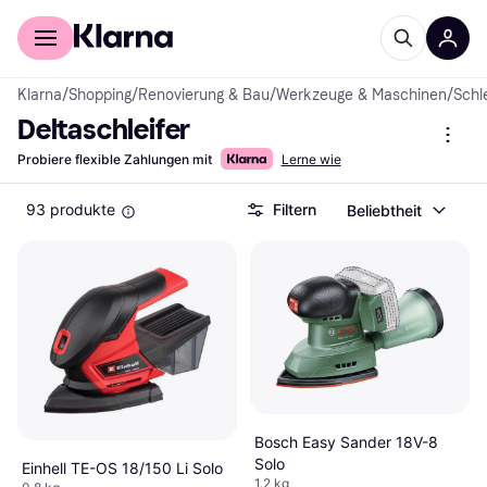
Für Shopper
Für Händler
Klarna
/
Shopping
/
Renovierung & Bau
/
Werkzeuge & Maschinen
/
Schl
Deltaschleifer
Probiere flexible Zahlungen mit
Lerne wie
93 produkte
Filtern
Beliebtheit
Bosch Easy Sander 18V-8
Solo
Einhell TE-OS 18/150 Li Solo
1.2 kg