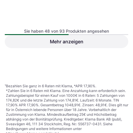
Sie haben 48 von 93 Produkten angesehen
Bosch Multischleifer PSM 200
Mehr anzeigen
AES Mit 2 Schleifplatten
Bosch Akku Multischleifer
EasySander 18V 8
€ 63,99
€ 84,99
1 Shop
1 Shop
1
2
¹
Bezahlen Sie ganz in 6 Raten mit Klarna, *APR 17,90%.
*Zahlen Sie in 6 Raten mit Klarna. Eine Anzahlung kann erforderlich sein.
Zahlungsbeispiel für einen Kauf von 1000€ in 6 Raten: 5 Zahlungen von
174,82€ und die letzte Zahlung von 174,81€. Laufzeit: 6 Monate. TIN
17,90% APR 17,90%. Gesamtbetrag 1048,91€. Zinsen: 48,91€. Dies gilt nur
für in Österreich lebende Personen über 18 Jahre. Vorbehaltlich der
Zustimmung von Klarna. Mindestkaufbetrag 25€ und Höchstbetrag
abhängig von der Bonitätsprüfung. Kreditgeber: Klarna Bank AB (publ),
Sveavägen 46, 111 34 Stockholm, Reg. Nr.: 556737-0431. Siehe
Bedingungen und weitere Informationen unter