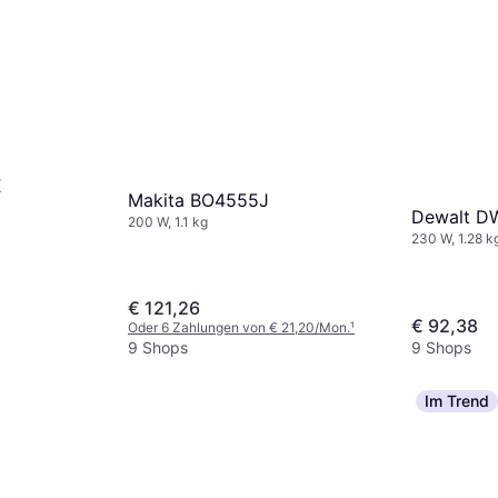
E
Makita BO4555J
Dewalt D
200 W, 1.1 kg
230 W, 1.28 k
€ 121,26
€ 92,38
Oder 6 Zahlungen von € 21,20/Mon.
¹
9 Shops
9 Shops
Im Trend