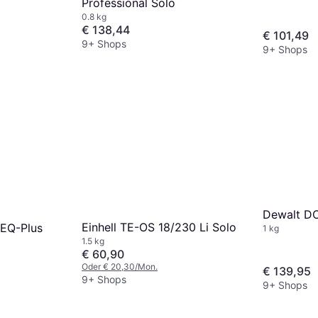
Professional Solo
0.8 kg
€ 138,44
€ 101,49
9+ Shops
9+ Shops
Dewalt D
Einhell TE-OS 18/230 Li Solo
REQ-Plus
1 kg
1.5 kg
€ 60,90
Oder € 20,30/Mon.
€ 139,95
9+ Shops
9+ Shops