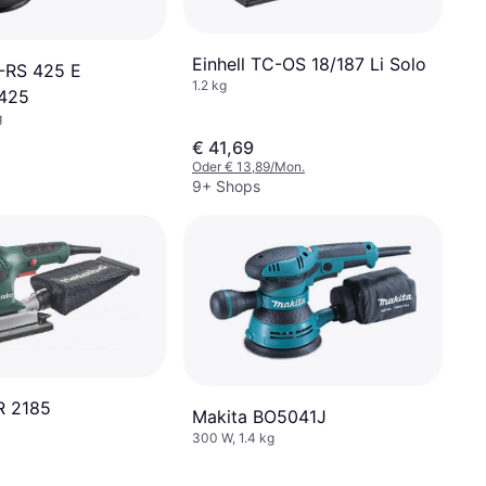
Einhell TC-OS 18/187 Li Solo
C-RS 425 E
1.2 kg
425
g
€ 41,69
Oder € 13,89/Mon.
9+ Shops
R 2185
Makita BO5041J
300 W, 1.4 kg