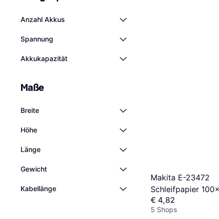
Anzahl Akkus
Spannung
Akkukapazität
Maße
Breite
Höhe
Länge
Gewicht
Makita E-23472
Kabellänge
Schleifpapier 10
€ 4,82
Körnung A180 Klet
5 Shops
Stück