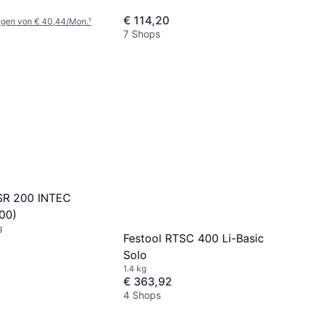
€ 114,20
ngen von € 40,44/Mon.
¹
7 Shops
SR 200 INTEC
00)
g
Festool RTSC 400 Li-Basic
Solo
1.4 kg
€ 363,92
4 Shops