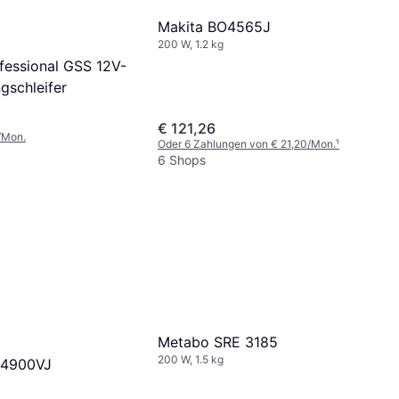
Makita BO4565J
200 W, 1.2 kg
fessional GSS 12V-
gschleifer
€ 121,26
/Mon.
Oder 6 Zahlungen von € 21,20/Mon.
¹
6 Shops
Metabo SRE 3185
200 W, 1.5 kg
O4900VJ