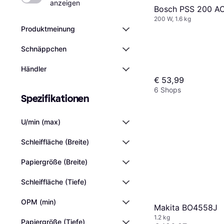
anzeigen
Bosch PSS 200 A
200 W, 1.6 kg
Produktmeinung
Schnäppchen
Händler
€ 53,99
6 Shops
Spezifikationen
U/min (max)
Schleiffläche (Breite)
Papiergröße (Breite)
Schleiffläche (Tiefe)
OPM (min)
Makita BO4558J
1.2 kg
Papiergröße (Tiefe)