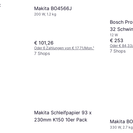
C
Makita BO4566J
200 W, 1.2 kg
Bosch Pro
32 Schwin
12 W
€ 253
€ 101,26
Oder € 84,33
Oder 6 Zahlungen von € 17,71/Mon.
¹
7 Shops
7 Shops
Makita Schleifpapier 93 x
230mm K150 10er Pack
Makita B
330 W, 2.7 kg