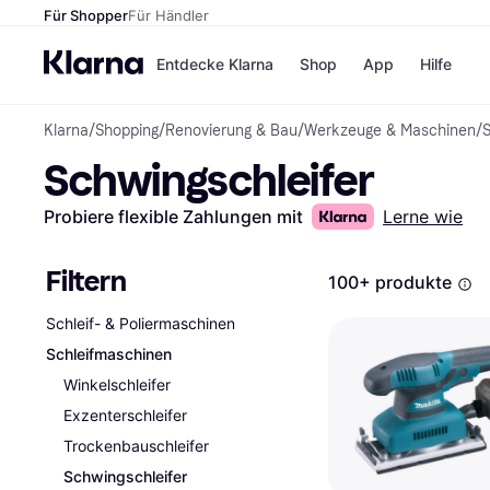
Für Shopper
Für Händler
Entdecke Klarna
Shop
App
Hilfe
Klarna
/
Shopping
/
Renovierung & Bau
/
Werkzeuge & Maschinen
/
S
Zahlungsmethoden
Shops
Schwingschleifer
Zahlungsmethoden
MediaM
Sofort bezahlen
H&M
Bezahle in 3 Teilzahlunge
Temu
Probiere flexible Zahlungen mit
Lerne wie
Bezahle in bis zu 30 Tage
Kauflan
Ratenzahlung
Samsu
Filtern
100+ produkte
Schleif- & Poliermaschinen
Alle Shops
Schleifmaschinen
Winkelschleifer
Exzenterschleifer
Trockenbauschleifer
Schwingschleifer