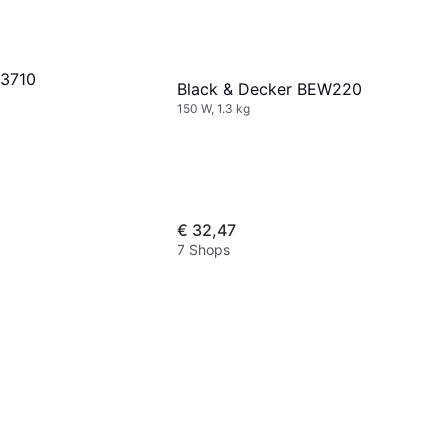
O3710
Black & Decker BEW220
150 W, 1.3 kg
€ 32,47
7 Shops