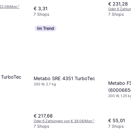
€ 231,28
 22,08/Mon.
¹
€ 3,31
Oder 6 Zahlu
7 Shops
7 Shops
Im Trend
 TurboTec
Metabo SRE 4351 TurboTec
Metabo F
350 W, 2.7 kg
(6000665
200 W, 1.25 k
€ 217,68
€ 55,01
Oder 6 Zahlungen von € 38,06/Mon.
¹
7 Shops
7 Shops