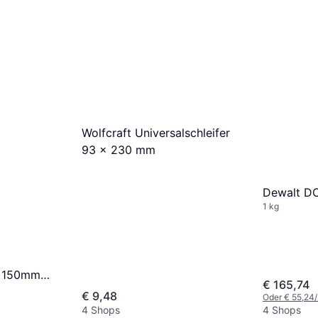
Wolfcraft Universalschleifer
93 x 230 mm
Dewalt D
1 kg
0x150mm
€ 165,74
t 7 Loch 10
€ 9,48
Oder € 55,24
4 Shops
4 Shops