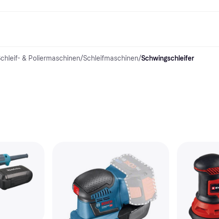
chleif- & Poliermaschinen
/
Schleifmaschinen
/
Schwingschleifer
Shopping und Cashback
Shoppe und vergleiche Preise
Banking
Sparprodukte
Mobil
Foto & Video
Büroau
arkt
Cashback
Sale
Klarna Card
Gaming & Unterhaltung
Sparkonto
Reise-eSI
Shops entdecken
Schönheit & Gesundheit
Klarna Guthaben
Mobilgeräte & Wearables
Flexkonto
n
Mitgliedschaft
Bekleidung & Accessoires
Kinder & Familie
Festgeldkonto
n
d.at
Spielzeug & Hobbys
Fahrzeuge & Zubehör
ng
Möbel & Haushalt
Garten & Außenbereich
TV & Audio
Küchengeräte
Sport & Freizeit
Haushaltsgeräte
Computer
Bücher, Filme & Musik
Renovierung & Bau
Alle Ka