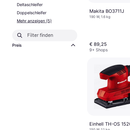
Deltaschleifer
Makita BO3711J
Doppelschleifer
190 W, 1.6 kg
Mehr anzeigen (5)
€ 89,25
Preis
9+ Shops
Einhell TH-OS 152
150 W, 1.1 kg