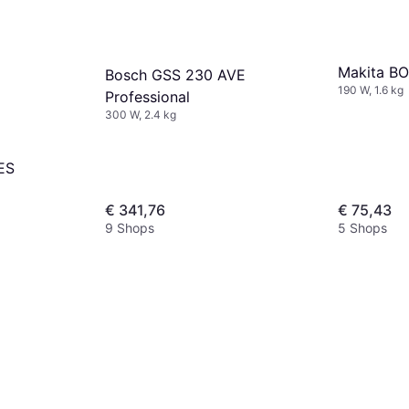
Makita B
Bosch GSS 230 AVE
190 W, 1.6 kg
Professional
300 W, 2.4 kg
ES
€ 341,76
€ 75,43
9 Shops
5 Shops