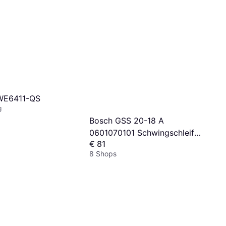
WE6411-QS
g
Bosch GSS 20-18 A
0601070101 Schwingschleifer
€ 81
200 W
8 Shops