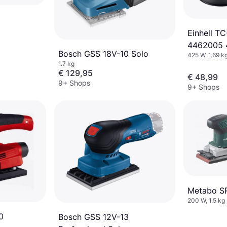
Einhell T
4462005 
Bosch GSS 18V-10 Solo
425 W, 1.69 k
1.7 kg
€ 129,95
€ 48,99
9+ Shops
9+ Shops
Metabo S
200 W, 1.5 kg
0
Bosch GSS 12V-13