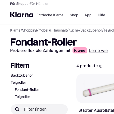
Für Shopper
Für Händler
Entdecke Klarna
Shop
App
Hilfe
Klarna
/
Shopping
/
Möbel & Haushalt
/
Küche
/
Backzubehör
/
Teigrol
Zahlungsmethoden
Shops
Fondant-Roller
Zahlungsmethoden
MediaM
Sofort bezahlen
H&M
Bezahle in 3
Temu
Probiere flexible Zahlungen mit
Lerne wie
Teilzahlungen
Kauflan
Bezahle in bis zu 30
Samsu
Tagen
Filtern
4 produkte
Ratenzahlung
Backzubehör
Alle Shops
Teigroller
Fondant-Roller
Teigroller
Städter Ausrollsta