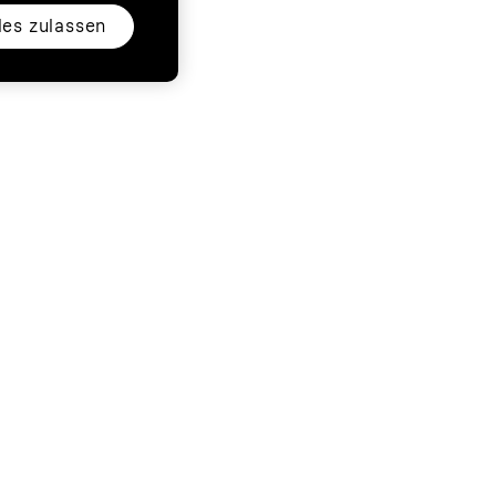
les zulassen
ess
Folgen