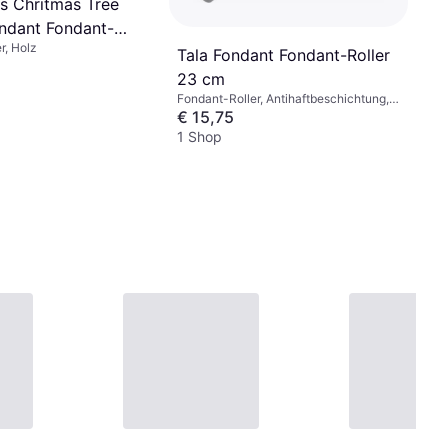
s Chritmas Tree
ndant Fondant-
r, Holz
 cm
Tala Fondant Fondant-Roller
23 cm
Fondant-Roller, Antihaftbeschichtung,
Spülmaschinenfest, Kunststoff Farbe:
€ 15,75
Weiß
1 Shop