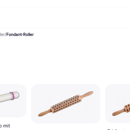
ler
/
Fondant-Roller
Shopping und Cashback
Shoppe und vergleiche Preise
Banking
Sparprodukte
Mobil
Foto & Video
Büroau
arkt
Cashback
Sale
Klarna Card
Gaming & Unterhaltung
Sparkonto
Reise-eSI
Shops entdecken
Schönheit & Gesundheit
Klarna Guthaben
Mobilgeräte & Wearables
Flexkonto
Mitgliedschaft
Bekleidung & Accessoires
Kinder & Familie
Festgeldkonto
d.at
Spielzeug & Hobbys
Fahrzeuge & Zubehör
ng
Möbel & Haushalt
Garten & Außenbereich
TV & Audio
Küchengeräte
Sport & Freizeit
Haushaltsgeräte
Computer
Bücher, Filme & Musik
Renovierung & Bau
Alle Ka
b mit