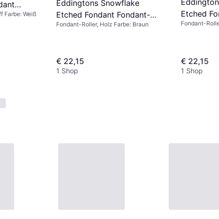
Eddington
Eddingtons Snowflake
dant
Etched Fo
Etched Fondant Fondant-
ff Farbe: Weiß
.5 cm
Fondant-Rolle
Fondant-Roller, Holz Farbe: Braun
Roller 38
Roller 38 cm
€ 22,15
€ 22,15
1 Shop
1 Shop