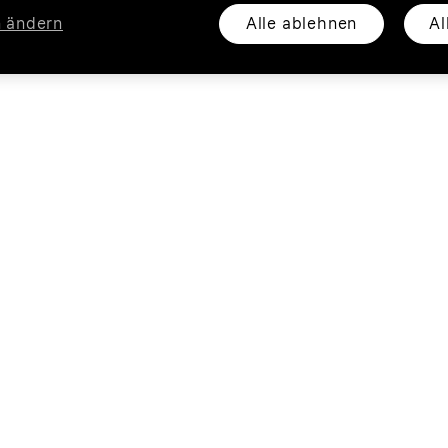
Alle ablehnen
Al
n ändern
Privat
Busin