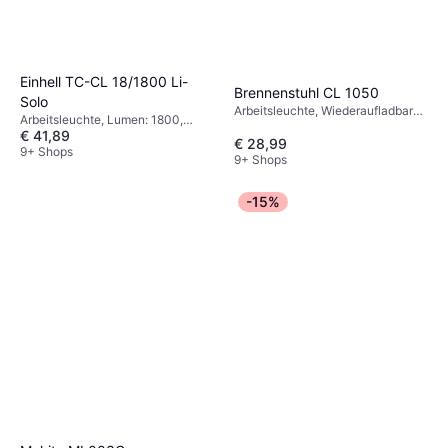
Einhell TC-CL 18/1800 Li-
Brennenstuhl CL 1050
Solo
Arbeitsleuchte, Wiederaufladbare
Arbeitsleuchte, Lumen: 1800,
Batterie inklusive, Lumen: 950,
€ 41,89
Reichweite: 6 m, Gewicht: 1150g
Reichweite: 40 m, Gewicht: 400g
€ 28,99
9+ Shops
9+ Shops
-15%