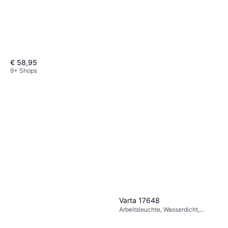
€ 58,95
9+ Shops
Varta 17648
Arbeitsleuchte, Wasserdicht,
Scangrip Mini Mag Pro LED
Reichweite: 22 m, Gewicht: 227g
Akkuhandleuchte 200 lm