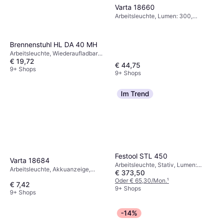
Varta 18660
Arbeitsleuchte, Lumen: 300,
Reichweite: 320 m, Gewicht:
2081g
Brennenstuhl HL DA 40 MH
Arbeitsleuchte, Wiederaufladbare
€ 19,72
Batterie inklusive, Lumen: 200,
€ 44,75
Gewicht: 180g
9+ Shops
9+ Shops
Im Trend
Festool STL 450
Varta 18684
Arbeitsleuchte, Stativ, Lumen:
Arbeitsleuchte, Akkuanzeige,
€ 373,50
1200, Reichweite: 3 m, Gewicht:
Lumen: 550, Reichweite: 460 m,
1500g
Oder € 65,30/Mon.
¹
€ 7,42
Gewicht: 765g
9+ Shops
9+ Shops
-14%