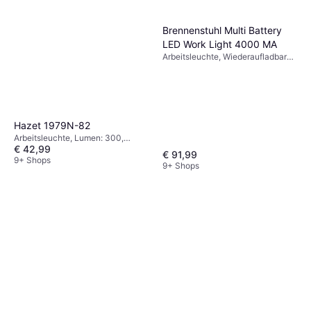
Brennenstuhl Multi Battery
LED Work Light 4000 MA
Arbeitsleuchte, Wiederaufladbare
Batterie inklusive, Lumen: 4500,
Gewicht: 2100g
Hazet 1979N-82
Arbeitsleuchte, Lumen: 300,
€ 42,99
Gewicht: 200g
€ 91,99
9+ Shops
9+ Shops