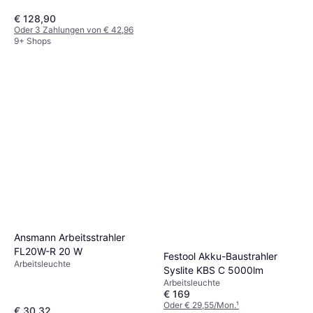
€ 128,90
Oder 3 Zahlungen von € 42,96
9+ Shops
Osram Automotive
LEDinspect Torch 250
Arbeitsleuchte
Essential Arbeitsleuchte
€ 8,30
9+ Shops
Ansmann Arbeitsstrahler
FL20W-R 20 W
Festool Akku-Baustrahler
Arbeitsleuchte
Syslite KBS C 5000lm
Arbeitsleuchte
€ 169
Oder € 29,55/Mon.
¹
€ 30,32