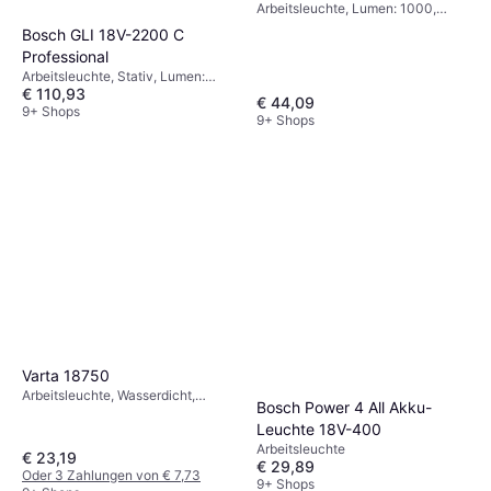
Arbeitsleuchte, Lumen: 1000,
Gewicht: 907g
Bosch GLI 18V-2200 C
Professional
Arbeitsleuchte, Stativ, Lumen:
€ 110,93
2200, Gewicht: 1900g
€ 44,09
9+ Shops
9+ Shops
Varta 17647
Arbeitsleuchte, Lumen: 110,
€ 9,32
Reichweite: 40 m, Gewicht: 88g
9+ Shops
Varta 18750
Arbeitsleuchte, Wasserdicht,
Bosch Power 4 All Akku-
Lumen: 400, Reichweite: 400 m,
Leuchte 18V-400
Gewicht: 518g
Arbeitsleuchte
€ 23,19
€ 29,89
Oder 3 Zahlungen von € 7,73
9+ Shops