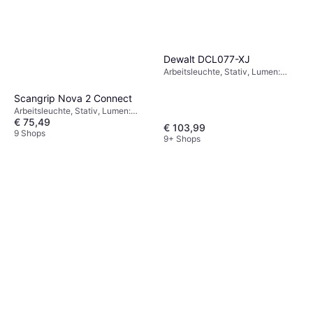
Dewalt DCL077-XJ
Arbeitsleuchte, Stativ, Lumen:
2000, Gewicht: 3500g
Scangrip Nova 2 Connect
Arbeitsleuchte, Stativ, Lumen:
€ 75,49
2000, Reichweite: 0.5 m
€ 103,99
9 Shops
9+ Shops