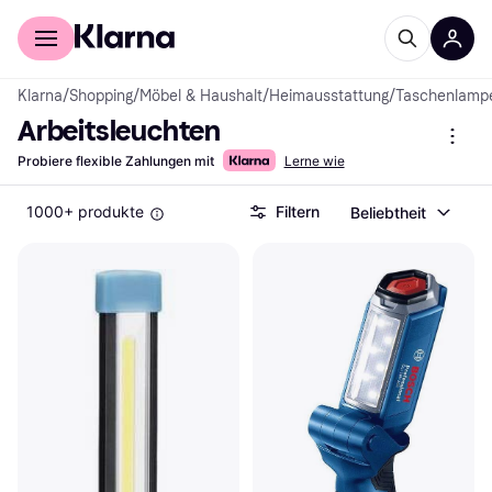
Für Shopper
Für Händler
Klarna
/
Shopping
/
Möbel & Haushalt
/
Heimausstattung
/
Taschenlamp
Arbeitsleuchten
Probiere flexible Zahlungen mit
Lerne wie
1000+ produkte
Filtern
Beliebtheit