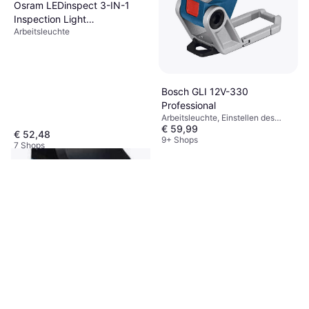
Osram LEDinspect 3-IN-1
Inspection Light
Arbeitsleuchte
Arbeitsleuchte 500lm
Bosch GLI 12V-330
Professional
Arbeitsleuchte, Einstellen des
€ 59,99
Lichtpunkts (Fokus), Lumen: 330,
€ 52,48
Gewicht: 300g
9+ Shops
7 Shops
Hazet LED Slim Light
Arbeitsleuchte, Akkuanzeige,
€ 83,76
Lumen: 1100
9+ Shops