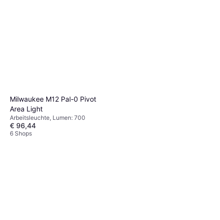
Milwaukee M12 Pal-0 Pivot
Area Light
Arbeitsleuchte, Lumen: 700
€ 96,44
6 Shops
Makita DML812
Arbeitsleuchte, Strobo, Lumen:
€ 89,33
1250, Gewicht: 1678g
9+ Shops