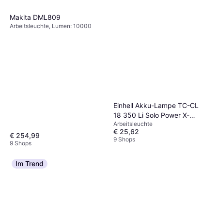
Arbeitsleuchte, Wiederaufladbare
€ 14,40
€ 16,94
Batterie inklusive, Akkuanzeige,
Makita DML809
Lumen: 200, Gewicht: 120g
9+ Shops
Arbeitsleuchte, Lumen: 10000
Einhell Akku-Lampe TC-CL
18 350 Li Solo Power X-
Arbeitsleuchte
Change
€ 25,62
€ 254,99
9 Shops
9 Shops
Im Trend