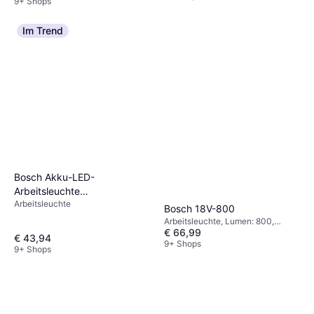
9+ Shops
Im Trend
Bosch Akku-LED-
Arbeitsleuchte
Arbeitsleuchte
UniversalWorkLight 18V-
Bosch 18V-800
2100, Karton
Arbeitsleuchte, Lumen: 800,
€ 66,99
Gewicht: 500g
€ 43,94
9+ Shops
9+ Shops