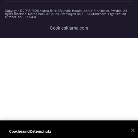
Copyright © 2005-2026 Klarna Bank AB (publ). Headquarters: Stockholm, Sweden. All
rights reserved. Klarna Bank AB (publ). Sveavägen 46, 111 34 Stockholm. Organization
number: 556737-0431
Cookies
Klarna.com
Cookies und Datenschutz