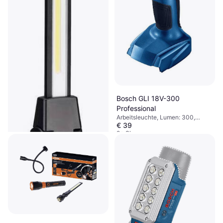
Bosch GLI 18V-300
Professional
Arbeitsleuchte, Lumen: 300,
€ 39
Gewicht: 300g
9+ Shops