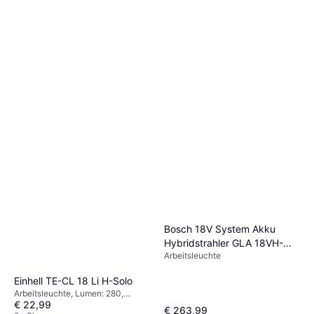
Brennenstuhl HL DB 81 M1H1
Arbeitsleuchte, Lumen: 250,
€ 11,04
Gewicht: 161g
9+ Shops
Bosch 18V System Akku
Hybridstrahler GLA 18VH-
Arbeitsleuchte
7500
Einhell TE-CL 18 Li H-Solo
Arbeitsleuchte, Lumen: 280,
€ 22,99
Reichweite: 33 m, Gewicht: 210g
€ 263,99