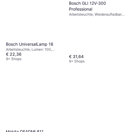
Bosch GLI 12V-300
Professional
Arbeitsleuchte, Wiederaufladbare
Batterie inklusive, Lumen: 300,
Gewicht: 150g
Bosch UniversalLamp 18
Arbeitsleuchte, Lumen: 100,
€ 22,36
Gewicht: 300g
€ 31,64
9+ Shops
9+ Shops
Makita DEADML811