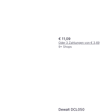
Arbeitsleuchte
€ 31,99
9+ Shops
€ 11,09
Oder 3 Zahlungen von € 3,69
9+ Shops
Dewalt DCL050