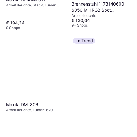
Brennenstuhl 1173140600
Arbeitsleuchte, Stativ, Lumen:
6050 MH RGB Spot
3000, Gewicht: 4800g
Arbeitsleuchte
Energiklasse: E
€ 130,64
€ 194,24
9+ Shops
9 Shops
Im Trend
Makita DML806
Arbeitsleuchte, Lumen: 620