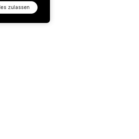
les zulassen
ess
Folgen