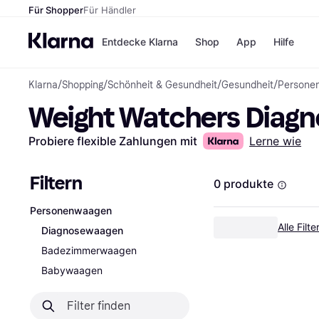
Für Shopper
Für Händler
Entdecke Klarna
Shop
App
Hilfe
Klarna
/
Shopping
/
Schönheit & Gesundheit
/
Gesundheit
/
Persone
Zahlungsmethoden
Shops
Weight Watchers Diag
Zahlungsmethoden
MediaM
Sofort bezahlen
H&M
Bezahle in 3
Temu
Probiere flexible Zahlungen mit
Lerne wie
Teilzahlungen
Kauflan
Bezahle in bis zu 30
Samsu
Tagen
Filtern
0 produkte
Ratenzahlung
Personenwaagen
Alle Shops
Alle Filt
Diagnosewaagen
Badezimmerwaagen
Babywaagen