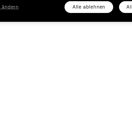
Alle ablehnen
Al
n ändern
Privat
Busin