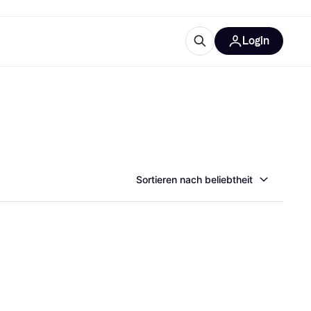
Login
Weitere Informationen
sstattung
M
Was ist Klarna?
Sortieren nach beliebtheit
tegorien