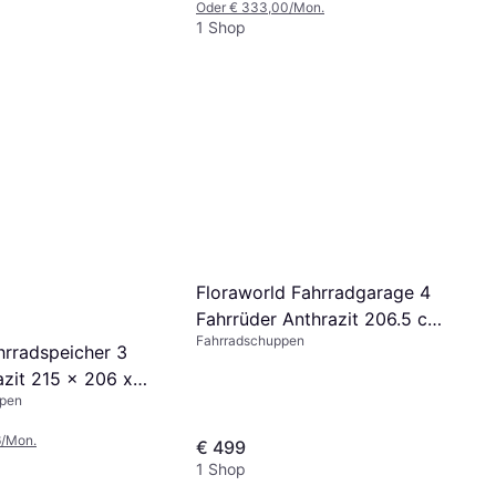
Oder € 333,00/Mon.
1 Shop
Floraworld Fahrradgarage 4
Fahrrüder Anthrazit 206.5 cm
Fahrradschuppen
x 204 cm
hrradspeicher 3
azit 215 x 206 x
ppen
tall
6/Mon.
€ 499
1 Shop