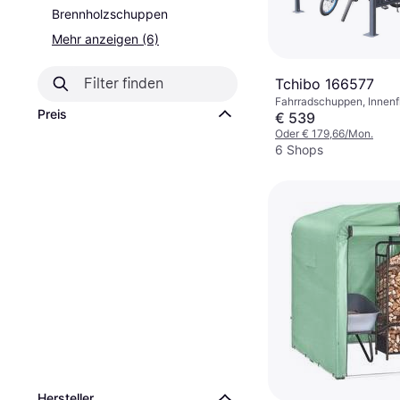
Brennholzschuppen
Mehr anzeigen (6)
Tchibo 166577
Fahrradschuppen, Innenf
Preis
Höhe 2100 mm
€ 539
Oder € 179,66/Mon.
6 Shops
Hersteller