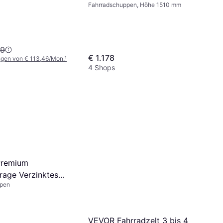
Fahrradschuppen, Höhe 1510 mm
49
€ 1.178
ngen von € 113,46/Mon.
¹
4 Shops
Premium
rage Verzinktes
ppen
hrazit
162 cm
VEVOR Fahrradzelt 3 bis 4