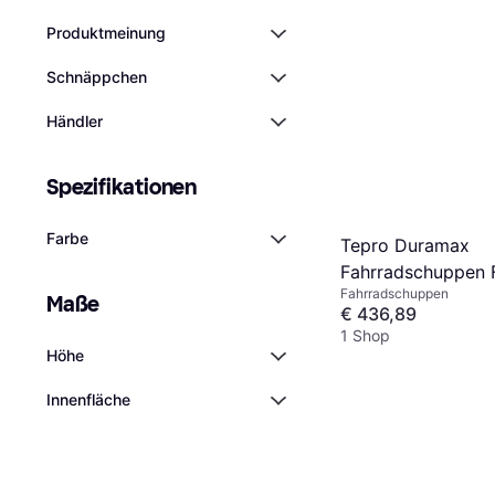
Produktmeinung
Schnäppchen
Händler
Spezifikationen
Farbe
Tepro Duramax
Fahrradschuppen 
Fahrradschuppen
Abschließbaren D
Maße
€ 436,89
1 Shop
Höhe
Innenfläche