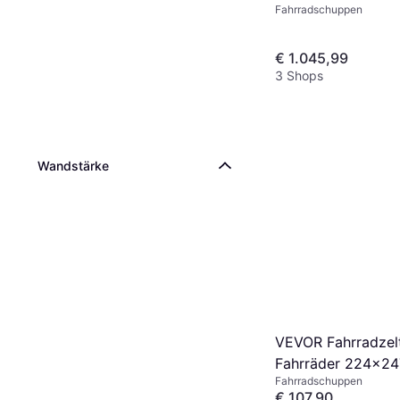
Fahrradschuppen
121x202x100 cm
€ 1.045,99
3 Shops
Wandstärke
VEVOR Fahrradzel
Fahrräder 224x2
Fahrradschuppen
€ 107,90