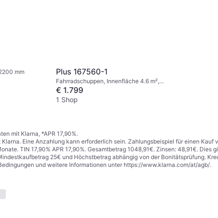
Plus 167560-1
 2200 mm
Fahrradschuppen, Innenfläche 4.6 m²,
Höhe 2500 mm
€ 1.799
1 Shop
ten mit Klarna, *APR 17,90%.
t Klarna. Eine Anzahlung kann erforderlich sein. Zahlungsbeispiel für einen Kau
Monate. TIN 17,90% APR 17,90%. Gesamtbetrag 1048,91€. Zinsen: 48,91€. Dies gilt
indestkaufbetrag 25€ und Höchstbetrag abhängig von der Bonitätsprüfung. Kred
Bedingungen und weitere Informationen unter
https://www.klarna.com/at/agb/
.