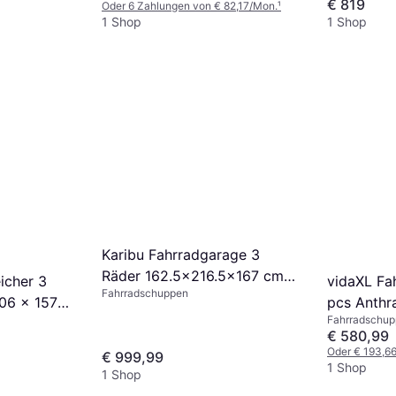
€ 819
Oder 6 Zahlungen von € 82,17/Mon.
¹
1 Shop
1 Shop
Karibu Fahrradgarage 3
Räder 162.5x216.5x167 cm
icher 3
vidaXL Fa
Fahrradschuppen
Weiß Holz
06 x 157
pcs Anthr
Fahrradschu
157 cm Me
€ 580,99
Oder € 193,6
€ 999,99
1 Shop
1 Shop