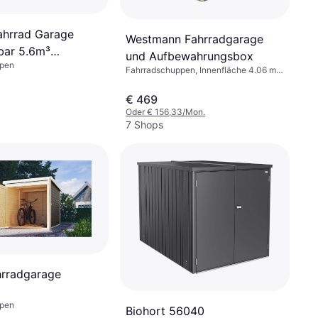
ahrrad Garage
Westmann Fahrradgarage
bar 5.6m³
und Aufbewahrungsbox
ppen
u
Fahrradschuppen, Innenfläche 4.06 m²,
Höhe 1580 mm
€ 469
Oder € 156,33/Mon.
7 Shops
hrradgarage
ppen
Biohort 56040