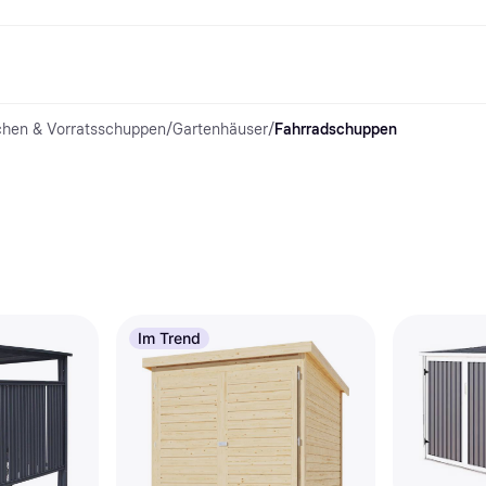
chen & Vorratsschuppen
/
Gartenhäuser
/
Fahrradschuppen
Shopping und Cashback
Shoppe und vergleiche Preise
Banking
Sparprodukte
Mobil
Foto & Video
Büroau
arkt
Cashback
Sale
Klarna Card
Gaming & Unterhaltung
Sparkonto
Reise-eSI
Shops entdecken
Schönheit & Gesundheit
Klarna Guthaben
Mobilgeräte & Wearables
Flexkonto
Mitgliedschaft
Bekleidung & Accessoires
Kinder & Familie
Festgeldkonto
d.at
Spielzeug & Hobbys
Fahrzeuge & Zubehör
ng
Möbel & Haushalt
Garten & Außenbereich
TV & Audio
Küchengeräte
Sport & Freizeit
Haushaltsgeräte
Computer
Bücher, Filme & Musik
Renovierung & Bau
Alle Ka
Im Trend