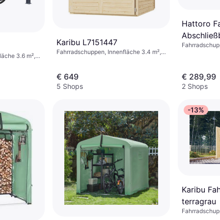
Hattoro F
Abschließ
Karibu L7151447
Fahrradschu
Dunkelgra
Fahrradschuppen, Innenfläche 3.4 m²,
läche 3.6 m²,
Höhe 1670 mm
€ 649
€ 289,99
5 Shops
2 Shops
-13%
Karibu Fa
terragrau
Fahrradschu