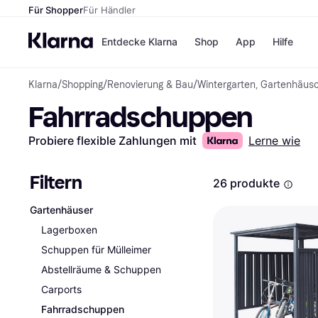
Für Shopper
Für Händler
Entdecke Klarna
Shop
App
Hilfe
Klarna
/
Shopping
/
Renovierung & Bau
/
Wintergarten, Gartenhäus
Zahlungsmethoden
Shops
Fahrradschuppen
Zahlungsmethoden
MediaM
Sofort bezahlen
H&M
Bezahle in 3
Temu
Probiere flexible Zahlungen mit
Lerne wie
Teilzahlungen
Kauflan
Bezahle in bis zu 30
Samsu
Tagen
Filtern
26 produkte
Ratenzahlung
Gartenhäuser
Alle Shops
Lagerboxen
Schuppen für Mülleimer
Abstellräume & Schuppen
Carports
Fahrradschuppen