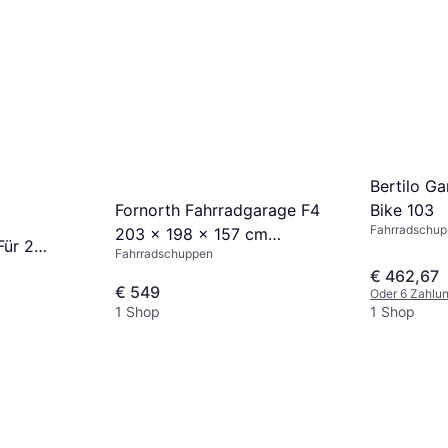
Bertilo G
Fornorth Fahrradgarage F4
Bike 103
Fahrradschu
203 x 198 x 157 cm
Für 2
Fahrradschuppen
Dunkelgrau
oppeltüren
€ 462,67
€ 549
Oder 6 Zahlu
1 Shop
1 Shop