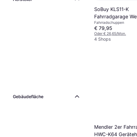
SoBuy KLS11-K
Fahrradgarage Wet
Fahrradschuppen
120x163x176 cm
€ 79,95
Oder € 26,65/Mon.
4 Shops
Gebäudefläche
Mendler 2er Fahr
HWC-K64 Geräteh