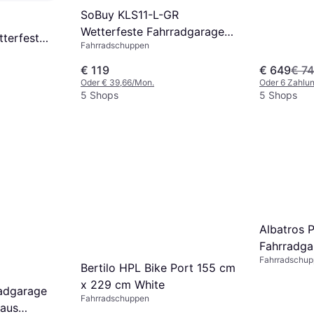
SoBuy KLS11-L-GR
Wetterfeste Fahrradgarage
terfest
Fahrradschuppen
159x165x219 cm
€ 119
€ 649
€ 7
Oder € 39,66/Mon.
Oder 6 Zahlu
5 Shops
5 Shops
Albatros 
Fahrradga
Fahrradschu
Metall Ant
Bertilo HPL Bike Port 155 cm
203x198x
x 229 cm White
radgarage
Fahrradschuppen
aus