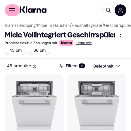
Für Shopper
Für Händler
Klarna
/
Shopping
/
Möbel & Haushalt
/
Haushaltsgeräte
/
Geschirrspüle
Miele Vollintegriert Geschirrspüler
Probiere flexible Zahlungen mit
Lerne wie
45 cm
60 cm
48 produkte
Filtern
Beliebtheit
2