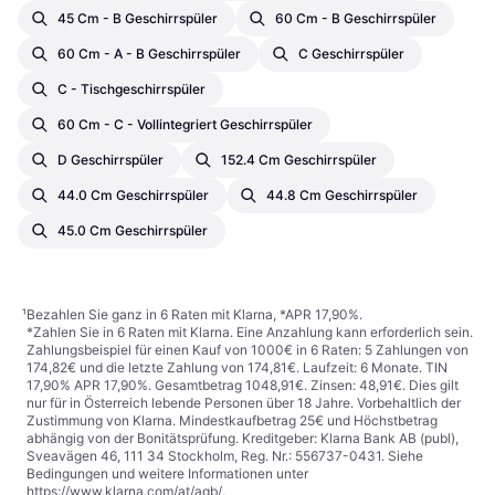
45 Cm - B Geschirrspüler
60 Cm - B Geschirrspüler
60 Cm - A - B Geschirrspüler
C Geschirrspüler
C - Tischgeschirrspüler
60 Cm - C - Vollintegriert Geschirrspüler
D Geschirrspüler
152.4 Cm Geschirrspüler
44.0 Cm Geschirrspüler
44.8 Cm Geschirrspüler
45.0 Cm Geschirrspüler
¹
Bezahlen Sie ganz in 6 Raten mit Klarna, *APR 17,90%.
*Zahlen Sie in 6 Raten mit Klarna. Eine Anzahlung kann erforderlich sein.
Zahlungsbeispiel für einen Kauf von 1000€ in 6 Raten: 5 Zahlungen von
174,82€ und die letzte Zahlung von 174,81€. Laufzeit: 6 Monate. TIN
17,90% APR 17,90%. Gesamtbetrag 1048,91€. Zinsen: 48,91€. Dies gilt
nur für in Österreich lebende Personen über 18 Jahre. Vorbehaltlich der
Zustimmung von Klarna. Mindestkaufbetrag 25€ und Höchstbetrag
abhängig von der Bonitätsprüfung. Kreditgeber: Klarna Bank AB (publ),
Sveavägen 46, 111 34 Stockholm, Reg. Nr.: 556737-0431. Siehe
Bedingungen und weitere Informationen unter
https://www.klarna.com/at/agb/
.