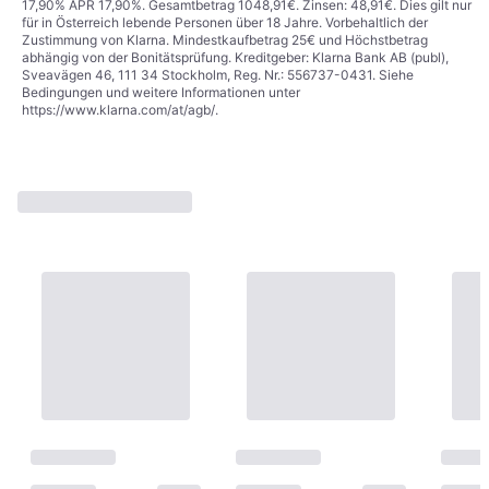
17,90% APR 17,90%. Gesamtbetrag 1048,91€. Zinsen: 48,91€. Dies gilt nur
für in Österreich lebende Personen über 18 Jahre. Vorbehaltlich der
Zustimmung von Klarna. Mindestkaufbetrag 25€ und Höchstbetrag
abhängig von der Bonitätsprüfung. Kreditgeber: Klarna Bank AB (publ),
Sveavägen 46, 111 34 Stockholm, Reg. Nr.: 556737-0431. Siehe
Bedingungen und weitere Informationen unter
https://www.klarna.com/at/agb/
.