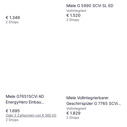
Miele G 5990 SCVi SL ED
Vollintegriert
€ 1.520
€ 1.349
2 Shops
2 Shops
Miele G7651SCVi AD
Miele Vollintegrierbarer
EnergyHero Einbau
Geschirrspüler G 7765 SCVi
Geschirrspüler 60 cm
Vollintegriert
XXL
€ 1.695
€ 1.829
Oder 3 Zahlungen von € 565,00
2 Shops
2 Shops