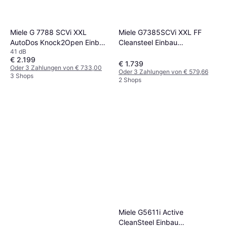
Miele G 7788 SCVi XXL
Miele G7385SCVi XXL FF
AutoDos Knock2Open Einbau
Cleansteel Einbau
41 dB
Geschirrspüler 60 cm
Geschirrspüler 60 cm
€ 2.199
€ 1.739
Oder 3 Zahlungen von € 733,00
Oder 3 Zahlungen von € 579,66
3 Shops
2 Shops
Miele G5611i Active
CleanSteel Einbau