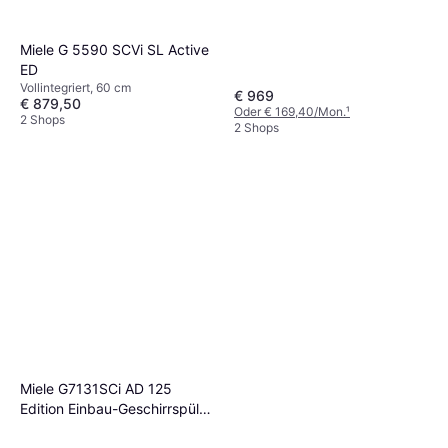
Geschirrspüler 60 cm
Miele G 5590 SCVi SL Active
ED
Vollintegriert, 60 cm
€ 969
€ 879,50
Oder € 169,40/Mon.
¹
2 Shops
2 Shops
Miele G7131SCi AD 125
Edition Einbau-Geschirrspüler
60 cm