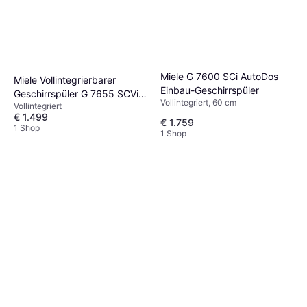
Miele G 7600 SCi AutoDos
Miele Vollintegrierbarer
Einbau-Geschirrspüler
Geschirrspüler G 7655 SCVi
Vollintegriert, 60 cm
Vollintegriert
XXL AutoDos
€ 1.499
€ 1.759
1 Shop
1 Shop