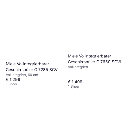
Miele Vollintegrierbarer
Geschirrspüler G 7650 SCVi
Miele Vollintegrierbarer
Vollintegriert
AutoDos Obsidianschwarz
Geschirrspüler G 7285 SCVi
Vollintegriert, 60 cm
XXL
€ 1.299
€ 1.499
1 Shop
1 Shop