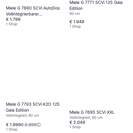
Miele G 7771 SCVi 125 Gala
Miele G 7660 SCVi AutoDos
Edition
Vollintegrierbarer
60 cm
€ 1.799
Geschirrspüler
€ 1.949
1 Shop
1 Shop
Miele G 7793 SCVi K2O 125
Gala Edition
Miele G 7695 SCVi XXL
Vollintegriert, 60 cm
Vollintegriert, 60 cm
€ 2.049
€ 1.999
€ 2.099
1 Shop
1 Shop