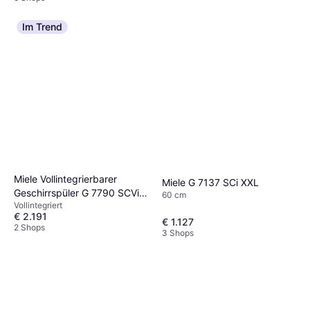
Im Trend
Miele Vollintegrierbarer
Miele G 7137 SCi XXL
Geschirrspüler G 7790 SCVi
60 cm
Vollintegriert
AutoDos
€ 2.191
€ 1.127
2 Shops
3 Shops