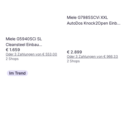
Miele G7985SCVi XXL
AutoDos Knock2Open Einbau
Geschirrspüler 60 cm
Miele G5940SCi SL
Cleansteel Einbau
€ 1.659
Geschirrspüler 45 cm
€ 2.899
Oder 3 Zahlungen von € 553,00
Oder 3 Zahlungen von € 966,33
2 Shops
2 Shops
Im Trend