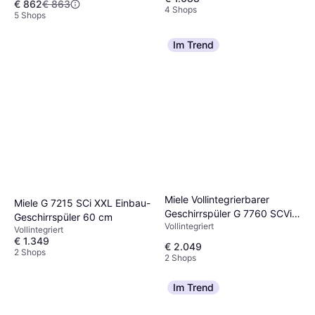
€ 862
€ 863
4 Shops
5 Shops
Im Trend
Miele Vollintegrierbarer
Miele G 7215 SCi XXL Einbau-
Geschirrspüler G 7760 SCVi
Geschirrspüler 60 cm
Vollintegriert
AutoDos Obsidianschwarz
Vollintegriert
€ 1.349
€ 2.049
2 Shops
2 Shops
Im Trend