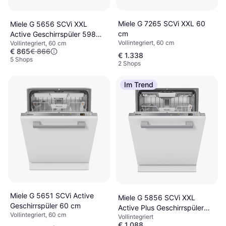
Miele G 7265 SCVi XXL 60
Miele G 5656 SCVi XXL
cm
Active Geschirrspüler 598
Vollintegriert, 60 cm
Vollintegriert, 60 cm
mm breit
€ 865
€ 866
€ 1.338
5 Shops
2 Shops
Im Trend
Miele G 5651 SCVi Active
Miele G 5856 SCVi XXL
Geschirrspüler 60 cm
Active Plus Geschirrspüler
Vollintegriert, 60 cm
Vollintegriert
598 mm breit
€ 1.088