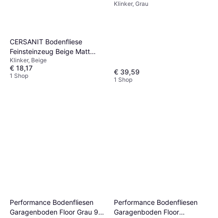
Klinker, Grau
120 cm
CERSANIT Bodenfliese
Feinsteinzeug Beige Matt
Klinker, Beige
59.8 cm x 59.8 cm
€ 18,17
€ 39,59
1 Shop
1 Shop
Performance Bodenfliesen
Performance Bodenfliesen
Garagenboden Floor Grau 9
Garagenboden Floor