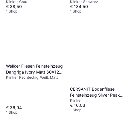
Klinker, Grau
Klinker, Schwarz
Stück
Schwarz 34 Stück
€ 38,50
€ 134,50
1 Shop
1 Shop
Wellker Fliesen Feinsteinzeug
Dangriga Ivory Matt 60x120
Klinker, Rechteckig, Weiß, Matt
cm Weiß
CERSANIT Bodenfliese
Feinsteinzeug Silver Peak
Klinker
Grau 59.8 cm x 59.8 cm
€ 16,03
€ 36,94
1 Shop
1 Shop