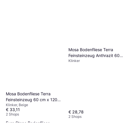
Mosa Bodenfliese Terra
Feinsteinzeug Anthrazit 60
Klinker
cm x 60 cm
Mosa Bodenfliese Terra
Feinsteinzeug 60 cm x 120
Klinker, Beige
cm Beige
€ 33,11
€ 28,78
2 Shops
2 Shops
Euro Stone Bodenfliese
Feinsteinzeug Timber 20 x