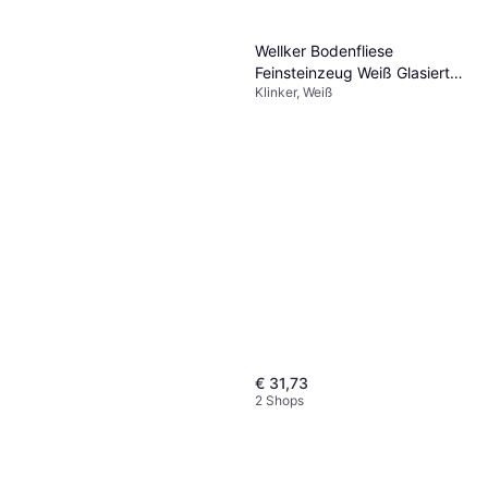
Wellker Bodenfliese
Feinsteinzeug Weiß Glasiert
Klinker, Weiß
Poliert 60 cm x 120 cm
€ 31,73
2 Shops