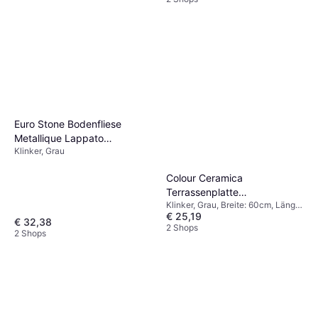
Euro Stone Bodenfliese
Metallique Lappato
Klinker, Grau
Feinsteinzeug Grau Glasiert
Colour Ceramica
Terrassenplatte
Klinker, Grau, Breite: 60cm, Länge:
Feinsteinzeug Arctec
€ 25,19
60cm
Dunkelgrau 2 Stück
€ 32,38
2 Shops
2 Shops
60x60cm