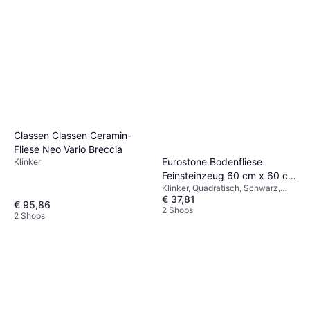
Classen Classen Ceramin-
Fliese Neo Vario Breccia
Eurostone Bodenfliese
Klinker
Feinsteinzeug 60 cm x 60 cm
Klinker, Quadratisch, Schwarz,
- Schwarz 59.9x59.9cm
€ 37,81
Breite: 59.9cm, Länge: 59.9cm
€ 95,86
2 Shops
2 Shops