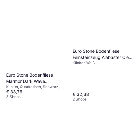
Euro Stone Bodenfliese
Feinsteinzeug Alabaster Cleo
Klinker, Weiß
Light 30 x 60 cm
Euro Stone Bodenfliese
Marmor Dark Wave
Klinker, Quadratisch, Schwarz,
Feinsteinzeug Glasiert Poliert
€ 33,76
Grau, Glänzend, Marmor,
60x60cm
€ 32,38
Porzellan, Breite: 60cm, Länge:
3 Shops
2 Shops
60cm