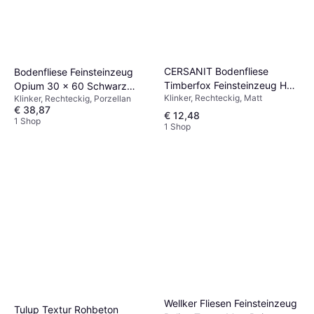
CERSANIT Bodenfliese
Bodenfliese Feinsteinzeug
Timberfox Feinsteinzeug Holz
Opium 30 x 60 Schwarz
Klinker, Rechteckig, Matt
Klinker, Rechteckig, Porzellan
Optik Matt 30 cm x 60 cm
Grau
€ 38,87
Grau
€ 12,48
1 Shop
1 Shop
Wellker Fliesen Feinsteinzeug
Tulup Textur Rohbeton