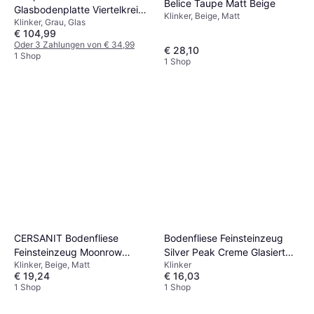
Belice Taupe Matt Beige
Glasbodenplatte Viertelkreis
Klinker, Beige, Matt
Klinker, Grau, Glas
100x100 cm
€ 104,99
Oder 3 Zahlungen von € 34,99
€ 28,10
1 Shop
1 Shop
CERSANIT Bodenfliese
Bodenfliese Feinsteinzeug
Feinsteinzeug Moonrow
Silver Peak Creme Glasiert
Klinker, Beige, Matt
Klinker
Beige Matt 59.8 cm x 59.8
Matt 59.8 cm x 59.8 cm
€ 19,24
€ 16,03
cm
1 Shop
1 Shop