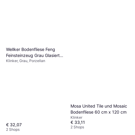
Klinker, Braun, Natur, Beige, Breite:
120 cm
€ 31,44
50.8cm, :
2 Shops
Wellker Bodenfliese Feng
Feinsteinzeug Grau Glasiert
Klinker, Grau, Porzellan
30 cm x 60 cm
Mosa United Tile und Mosaic
Bodenfliese 60 cm x 120 cm
Klinker
€ 33,11
€ 32,07
2 Shops
2 Shops