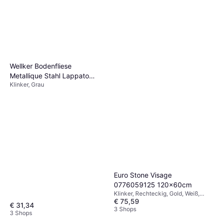
Wellker Bodenfliese
Metallique Stahl Lappato
Klinker, Grau
Feinsteinzeug Glasiert
Euro Stone Visage
0776059125 120x60cm
Klinker, Rechteckig, Gold, Weiß,
€ 75,59
Glänzend, Marmor, Porzellan,
€ 31,34
Stein, Breite: 60cm, Länge: 120cm
3 Shops
3 Shops