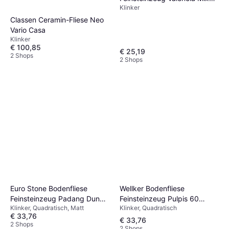
Klinker
20 bunt
Classen Ceramin-Fliese Neo
Vario Casa
Klinker
€ 100,85
€ 25,19
2 Shops
2 Shops
Wellker Bodenfliese
Euro Stone Bodenfliese
Feinsteinzeug Pulpis 60
Feinsteinzeug Padang Dunkel
Klinker, Quadratisch
Klinker, Quadratisch, Matt
crema
60 anthrazit
€ 33,76
€ 33,76
2 Shops
2 Shops