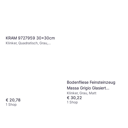
KRAM 9727959 30x30cm
Klinker, Quadratisch, Grau,
Schwarz, Keramik, Breite: 30cm,
Länge: 30cm
Bodenfliese Feinsteinzeug
Massa Grigio Glasiert
Klinker, Grau, Matt
Lappato 60 x 30 cm
€ 30,22
€ 20,78
1 Shop
1 Shop