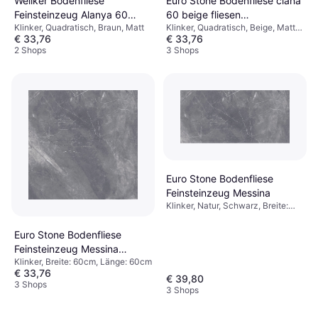
Wellker Bodenfliese
Euro Stone Bodenfliese ciana
Feinsteinzeug Alanya 60
60 beige fliesen
Klinker, Quadratisch, Braun, Matt
Klinker, Quadratisch, Beige, Matt,
braun
feinsteinzeug fliese siehe
€ 33,76
€ 33,76
Breite: 60cm, Länge: 60cm
Beschreibung 60x60cm
2 Shops
3 Shops
Euro Stone Bodenfliese
Feinsteinzeug Messina
Klinker, Natur, Schwarz, Breite:
60cm, :
Euro Stone Bodenfliese
Feinsteinzeug Messina
Klinker, Breite: 60cm, Länge: 60cm
60x60cm
€ 33,76
€ 39,80
3 Shops
3 Shops