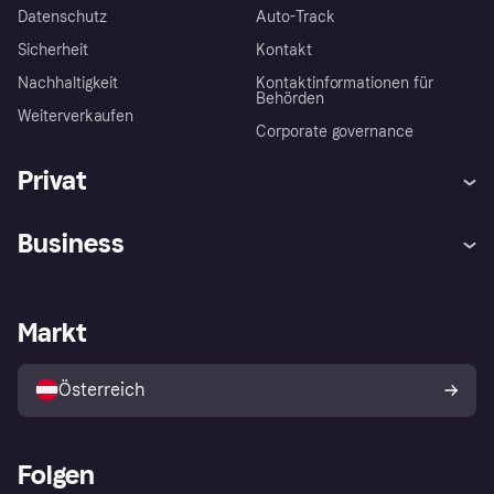
Datenschutz
Auto-Track
Sicherheit
Kontakt
Nachhaltigkeit
Kontaktinformationen für
Behörden
Weiterverkaufen
Corporate governance
Privat
Hilfe
Käuferschutzrichtlinien
Business
Einloggen
Beschwerden
Händlersupport
Entwicklerseite
Klarna App
Datenschutzeinstellungen
Händlerportal
Betriebsstatus
Markt
Shops entdecken
Dein Widerrufsrecht
Mit Klarna verkaufen
Plattformen und Partner
Österreich
Folgen