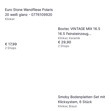
Euro Stone Wandfliese Polaris
20 weiß glanz - 0776109920
Klinker
Boxtec VINTAGE MIX 16.5
16.5 Feinsteinzeug
Klinker, Keramik
Bodenfliese Keramik Deko-
€ 29,90
Fliese
€ 17,99
2 Shops
2 Shops
Smoby Bodenplatten-Set mit
Klicksystem, 6 Stück
Klinker, Braun