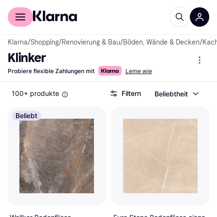
Für Shopper
Für Händler
Klarna
/
Shopping
/
Renovierung & Bau
/
Böden, Wände & Decken
/
Kach
Klinker
Probiere flexible Zahlungen mit
Lerne wie
100+ produkte
Filtern
Beliebtheit
Beliebt