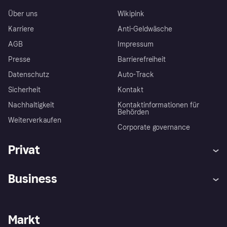
Über uns
Wikipink
Karriere
Anti-Geldwäsche
AGB
Impressum
Presse
Barrierefreiheit
Datenschutz
Auto-Track
Sicherheit
Kontakt
Nachhaltigkeit
Kontaktinformationen für
Behörden
Weiterverkaufen
Corporate governance
Privat
Hilfe
Käuferschutzrichtlinien
Business
Einloggen
Beschwerden
Händlersupport
Entwicklerseite
Klarna App
Datenschutzeinstellungen
Händlerportal
Betriebsstatus
Markt
Shops entdecken
Dein Widerrufsrecht