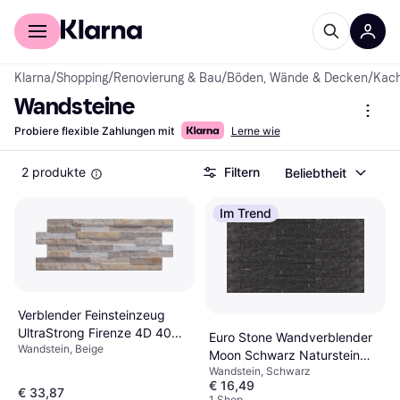
Für Shopper
Für Händler
Klarna
/
Shopping
/
Renovierung & Bau
/
Böden, Wände & Decken
/
Kach
Wandsteine
Probiere flexible Zahlungen mit
Lerne wie
2 produkte
Filtern
Beliebtheit
Im Trend
Verblender Feinsteinzeug
UltraStrong Firenze 4D 40
Euro Stone Wandverblender
Wandstein, Beige
cm x 16 cm Creme
Moon Schwarz Naturstein
Wandstein, Schwarz
40x10cm
€ 16,49
€ 33,87
1 Shop