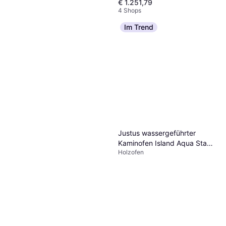
€ 1.251,79
4 Shops
Im Trend
Justus Justus Kaminofen
Usedom 5 Speckstein Stahl
Holzofen
gussgrau dauerbrennend 5,5
€ 1.299
kW
4 Shops
Justus wassergeführter
Kaminofen Island Aqua Stahl
Holzofen
Schwarz, Sandstein