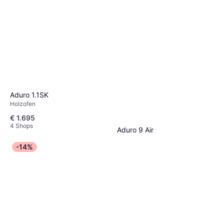
Aduro 1.1SK
Holzofen
€ 1.695
4 Shops
Aduro 9 Air
Holzofen
-14%
€ 1.615
Oder € 282,34/Mon.
¹
4 Shops