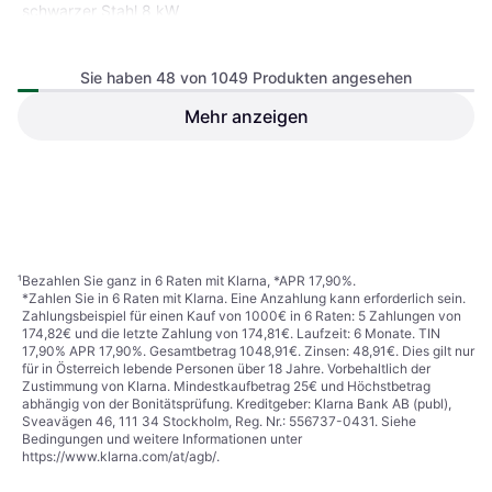
schwarzer Stahl 8 kW
Holzofen
Sie haben 48 von 1049 Produkten angesehen
Mehr anzeigen
Aduro 9 Black
Holzofen
€ 1.794,95
€ 1.394,10
Oder € 313,80/Mon.
¹
4 Shops
4 Shops
1
2
3
...
13
...
22
¹
Bezahlen Sie ganz in 6 Raten mit Klarna, *APR 17,90%.
*Zahlen Sie in 6 Raten mit Klarna. Eine Anzahlung kann erforderlich sein.
Zahlungsbeispiel für einen Kauf von 1000€ in 6 Raten: 5 Zahlungen von
174,82€ und die letzte Zahlung von 174,81€. Laufzeit: 6 Monate. TIN
17,90% APR 17,90%. Gesamtbetrag 1048,91€. Zinsen: 48,91€. Dies gilt nur
für in Österreich lebende Personen über 18 Jahre. Vorbehaltlich der
Zustimmung von Klarna. Mindestkaufbetrag 25€ und Höchstbetrag
abhängig von der Bonitätsprüfung. Kreditgeber: Klarna Bank AB (publ),
Sveavägen 46, 111 34 Stockholm, Reg. Nr.: 556737-0431. Siehe
Bedingungen und weitere Informationen unter
https://www.klarna.com/at/agb/
.