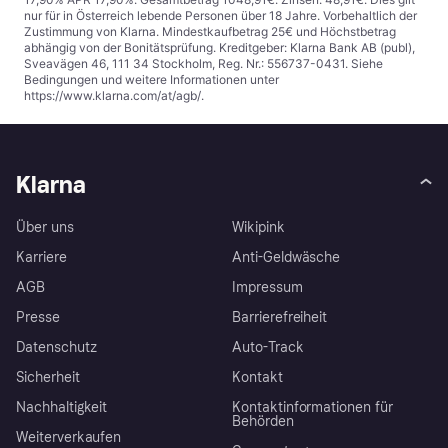
nur für in Österreich lebende Personen über 18 Jahre. Vorbehaltlich der
Zustimmung von Klarna. Mindestkaufbetrag 25€ und Höchstbetrag
abhängig von der Bonitätsprüfung. Kreditgeber: Klarna Bank AB (publ),
Sveavägen 46, 111 34 Stockholm, Reg. Nr.: 556737-0431. Siehe
Bedingungen und weitere Informationen unter
https://www.klarna.com/at/agb/
.
Klarna
Über uns
Wikipink
Karriere
Anti-Geldwäsche
AGB
Impressum
Presse
Barrierefreiheit
Datenschutz
Auto-Track
Sicherheit
Kontakt
Nachhaltigkeit
Kontaktinformationen für
Behörden
Weiterverkaufen