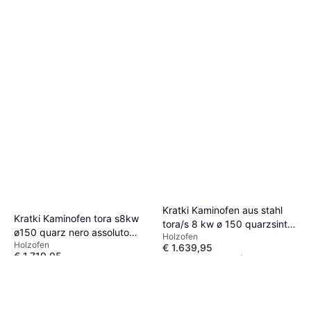
Kratki Kaminofen aus stahl
Kratki Kaminofen tora s8kw
tora/s 8 kw ø 150 quarzsinter
ø150 quarz nero assoluto
Holzofen
naturali mit türfeder Pietra di
Holzofen
schwarz verkleidung türfeder
€ 1.639,95
Savoia Grigia 43.50
€ 1.719,95
Oder € 286,70/Mon.
¹
43.50
Oder € 300,68/Mon.
¹
4 Shops
4 Shops