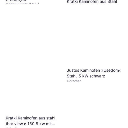
Kratki Kaminofen aus Stahl
Oder € 286,70/Mon.
¹
Rollo Hoch Ø 150 7 kW
4 Shops
Holzofen
€ 1.102,70
5 Shops
Justus Kaminofen »Usedom«
Stahl, 5 kW schwarz
Holzofen
Kratki Kaminofen aus stahl
thor view ø 150 8 kw mit