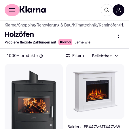
Für Shopper
Für Händler
Klarna
/
Shopping
/
Renovierung & Bau
/
Klimatechnik
/
Kaminöfen
/
Holzöfen
Holzöfen
Probiere flexible Zahlungen mit
Lerne wie
1000+ produkte
Filtern
Beliebtheit
Balderia EF447A-MT447A-W