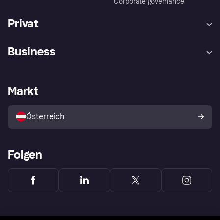
Corporate governance
Privat
Hilfe
Käuferschutzrichtlinien
Business
Einloggen
Beschwerden
Händlersupport
Entwicklerseite
Klarna App
Datenschutzeinstellungen
Händlerportal
Betriebsstatus
Markt
Shops entdecken
Dein Widerrufsrecht
Mit Klarna verkaufen
Plattformen und Partner
Österreich
Folgen