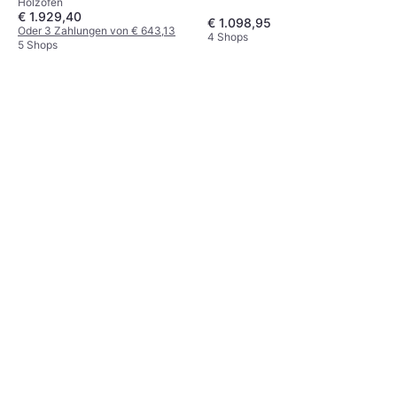
Holzofen
türfeder 52.10
€ 1.929,40
€ 1.098,95
Oder 3 Zahlungen von € 643,13
4 Shops
5 Shops