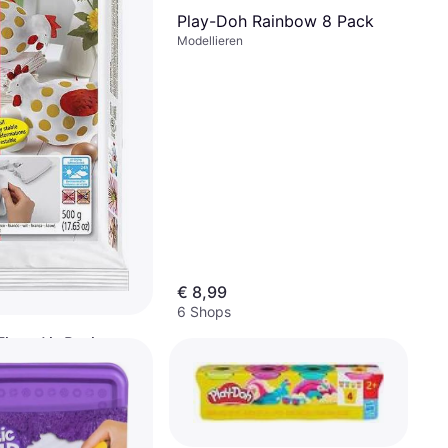
Play-Doh Rainbow 8 Pack
Modellieren
€ 8,99
6 Shops
Fimo Air Basic
g
 Härtungsmethode:
, Farbe: Beige