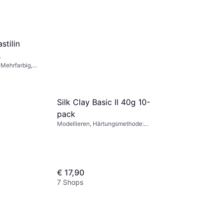
stilin
 Mehrfarbig,
Silk Clay Basic II 40g 10-
pack
Modellieren, Härtungsmethode:
Lufttrocknend, Farbe: Mehrfarbig
€ 17,90
7 Shops
Silk Clay