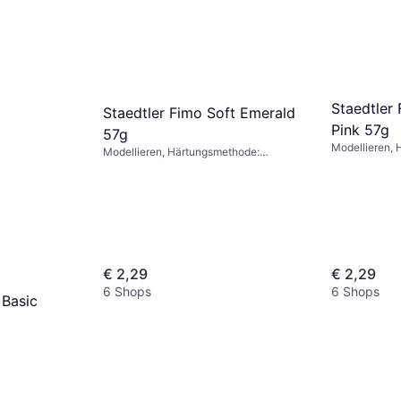
Staedtler 
Staedtler Fimo Soft Emerald
Pink 57g
57g
Modellieren,
Modellieren, Härtungsmethode:
Backofen, Far
Backofen, Farbe: Grau, Grün, Rosa,
Schwarz, Weiß, Gold
€ 2,29
€ 2,29
6 Shops
6 Shops
 Basic