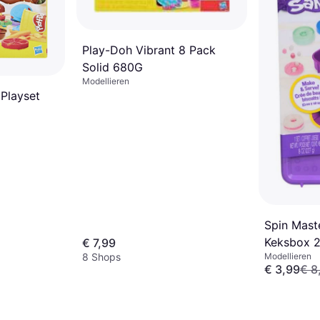
Play-Doh Vibrant 8 Pack
Solid 680G
Modellieren
 Playset
Spin Mast
Keksbox 
€ 7,99
Modellieren
8 Shops
€ 3,99
€ 8
Oder € 1,33/
9 Shops