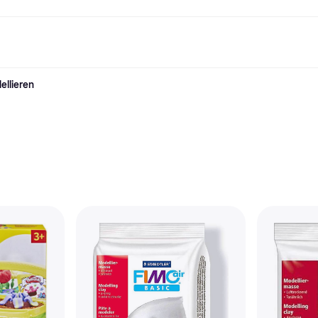
ellieren
Shopping und Cashback
Shoppe und vergleiche Preise
Banking
Sparprodukte
Mobil
Foto & Video
Büroau
arkt
Cashback
Sale
Klarna Card
Gaming & Unterhaltung
Sparkonto
Reise-eSI
Shops entdecken
Schönheit & Gesundheit
Klarna Guthaben
Mobilgeräte & Wearables
Flexkonto
n
Mitgliedschaft
Bekleidung & Accessoires
Kinder & Familie
Festgeldkonto
n
d.at
Spielzeug & Hobbys
Fahrzeuge & Zubehör
ng
Möbel & Haushalt
Garten & Außenbereich
TV & Audio
Küchengeräte
Sport & Freizeit
Haushaltsgeräte
Computer
Bücher, Filme & Musik
Renovierung & Bau
Alle Ka