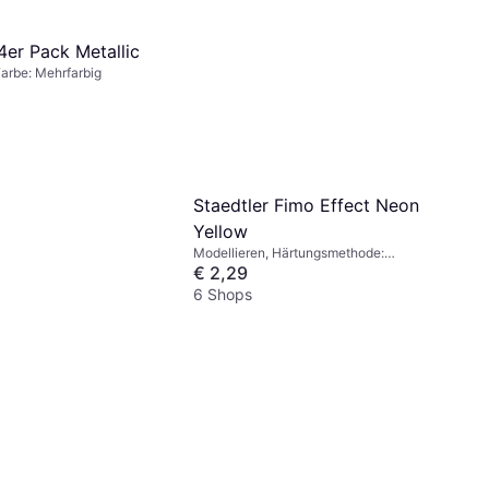
4er Pack Metallic
Farbe: Mehrfarbig
Staedtler Fimo Effect Neon
Yellow
Modellieren, Härtungsmethode:
Backofen, Farbe: Gelb
€ 2,29
6 Shops