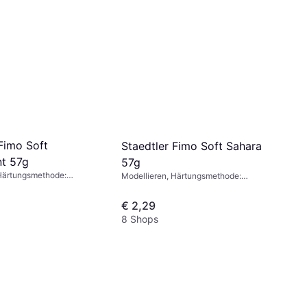
Fimo Soft
Staedtler Fimo Soft Sahara
t 57g
57g
 Härtungsmethode:
Modellieren, Härtungsmethode:
Backofen, Farbe: Beige
€ 2,29
8 Shops