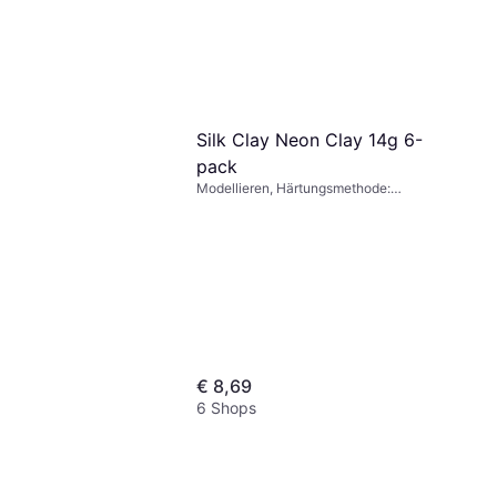
Silk Clay Neon Clay 14g 6-
pack
Modellieren, Härtungsmethode:
Lufttrocknend, Farbe: Orange, Blau,
Mehrfarbig
€ 8,69
6 Shops
 Standard Assorted