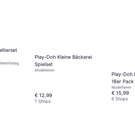
Colors Cl
Modellieren,
Lufttrocknend
€ 7,69
6 Shops
llierset
Play-Doh Kleine Bäckerei
, Mehrfarbig
Spielset
Modellieren
Play-Doh 
18er Pack
Modellieren
€ 15,99
€ 12,99
6 Shops
7 Shops