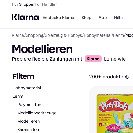
Für Shopper
Für Händler
Entdecke Klarna
Shop
App
Hilfe
Klarna
/
Shopping
/
Spielzeug & Hobbys
/
Hobbymaterial
/
Lehm
/
Mod
Zahlungsmethoden
Shops
Modellieren
Zahlungsmethoden
MediaM
Sofort bezahlen
H&M
Bezahle in 3 Teilzahlunge
Temu
Probiere flexible Zahlungen mit
Lerne wie
Bezahle in bis zu 30 Tage
Kauflan
Ratenzahlung
Samsu
Filtern
200+ produkte
Hobbymaterial
Alle Shops
Lehm
Polymer-Ton
Modellierwerkzeuge
Modellieren
Keramikton