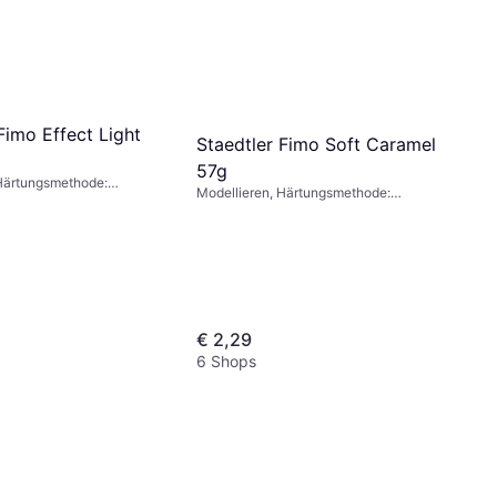
Fimo Effect Light
Staedtler Fimo Soft Caramel
57g
 Härtungsmethode:
Modellieren, Härtungsmethode:
be: Rosa
Backofen, Farbe: Braun
€ 2,29
6 Shops