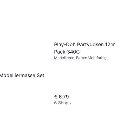
ay 6x14g
 Härtungsmethode:
, Farbe: Mehrfarbig
Play-Doh Partydosen 12er
Pack 340G
Modellieren, Farbe: Mehrfarbig
Modelliermasse Set
€ 6,79
6 Shops