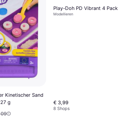
Play-Doh PD Vibrant 4 Pack
Modellieren
er Kinetischer Sand
227 g
€ 3,99
8 Shops
,09
Mon.