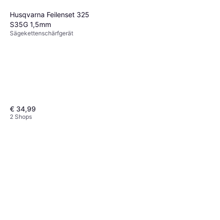
Husqvarna Feilenset 325
S35G 1,5mm
Sägekettenschärfgerät
€ 34,99
2 Shops
Husqvarna File kit C85 3/8"
Sägekettenschärfgerät
€ 32,90
2 Shops