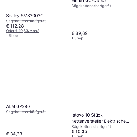
Einhell GC-CS 85
Sägekettenschärfgerät
Sealey SMS2002C
Sägekettenschärfgerät
€ 112,28
Oder € 19,63/Mon.
¹
€ 39,69
1 Shop
1 Shop
ALM GP290
Sägekettenschärfgerät
Istovo 10 Stück
Kettenversteller Elektrische
Sägekettenschärfgerät
Kettensägen
€ 10,35
€ 34,33
1 Shop