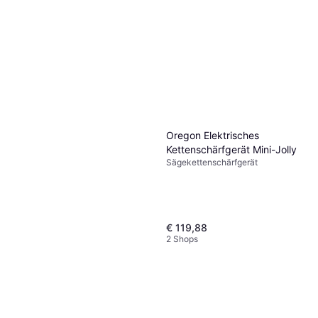
Oregon 12 Kettenfeilen
Rundfeilen Feilgerät Stihl
Sägekettenschärfgerät
Dolmar
€ 16,99
2 Shops
Oregon Elektrisches
Kettenschärfgerät Mini-Jolly
Sägekettenschärfgerät
€ 119,88
2 Shops