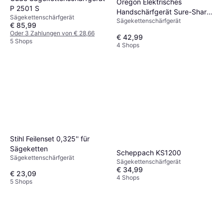
Oregon Elektrisches
P 2501 S
Handschärfgerät Sure-Sharp
Sägekettenschärfgerät
Sägekettenschärfgerät
12 V
€ 85,99
Oder 3 Zahlungen von € 28,66
€ 42,99
5 Shops
4 Shops
Stihl Feilenset 0,325'' für
Sägeketten
Scheppach KS1200
Sägekettenschärfgerät
Sägekettenschärfgerät
€ 34,99
€ 23,09
4 Shops
5 Shops