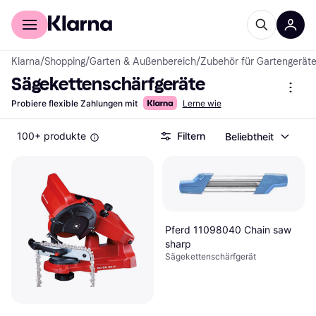
Für Shopper
Für Händler
Klarna
/
Shopping
/
Garten & Außenbereich
/
Zubehör für Gartengerät
Sägekettenschärfgeräte
Probiere flexible Zahlungen mit
Lerne wie
100+ produkte
Filtern
Beliebtheit
Pferd 11098040 Chain saw
sharp
Sägekettenschärfgerät