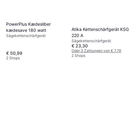
PowerPlus Kædesliber
Atika Kettenschärfgerät KSG
kædesave 180 watt
220 A
Sägekettenschärfgerät
Sägekettenschärfgerät
€ 23,30
Oder 3 Zahlungen von € 7,76
€ 50,99
2 Shops
2 Shops
Oregon Q90405 Schärfsatz
B1
Sägekettenschärfgerät
€ 14,99
2 Shops