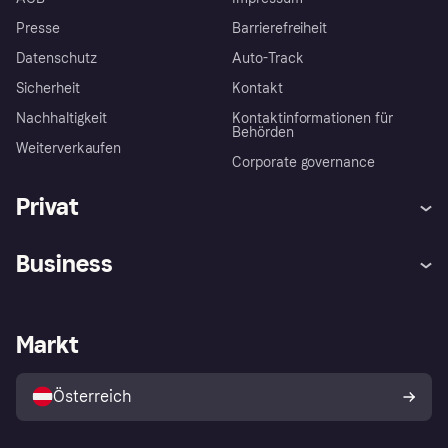
Presse
Barrierefreiheit
Datenschutz
Auto-Track
Sicherheit
Kontakt
Nachhaltigkeit
Kontaktinformationen für
Behörden
Weiterverkaufen
Corporate governance
Privat
Hilfe
Käuferschutzrichtlinien
Business
Einloggen
Beschwerden
Händlersupport
Entwicklerseite
Klarna App
Datenschutzeinstellungen
Händlerportal
Betriebsstatus
Markt
Shops entdecken
Dein Widerrufsrecht
Mit Klarna verkaufen
Plattformen und Partner
Österreich