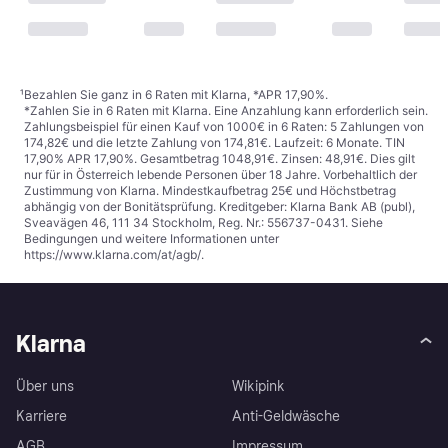
¹
Bezahlen Sie ganz in 6 Raten mit Klarna, *APR 17,90%.
*Zahlen Sie in 6 Raten mit Klarna. Eine Anzahlung kann erforderlich sein.
Zahlungsbeispiel für einen Kauf von 1000€ in 6 Raten: 5 Zahlungen von
174,82€ und die letzte Zahlung von 174,81€. Laufzeit: 6 Monate. TIN
17,90% APR 17,90%. Gesamtbetrag 1048,91€. Zinsen: 48,91€. Dies gilt
nur für in Österreich lebende Personen über 18 Jahre. Vorbehaltlich der
Zustimmung von Klarna. Mindestkaufbetrag 25€ und Höchstbetrag
abhängig von der Bonitätsprüfung. Kreditgeber: Klarna Bank AB (publ),
Sveavägen 46, 111 34 Stockholm, Reg. Nr.: 556737-0431. Siehe
Bedingungen und weitere Informationen unter
https://www.klarna.com/at/agb/
.
Klarna
Über uns
Wikipink
Karriere
Anti-Geldwäsche
AGB
Impressum