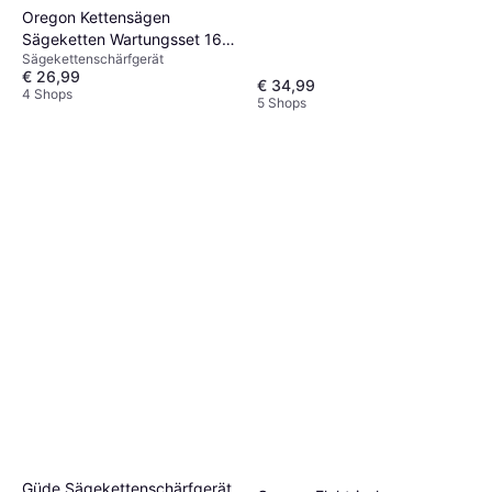
Oregon Kettensägen
Sägeketten Wartungsset 16-
Sägekettenschärfgerät
teilig
€ 26,99
€ 34,99
4 Shops
5 Shops
Güde Sägekettenschärfgerät