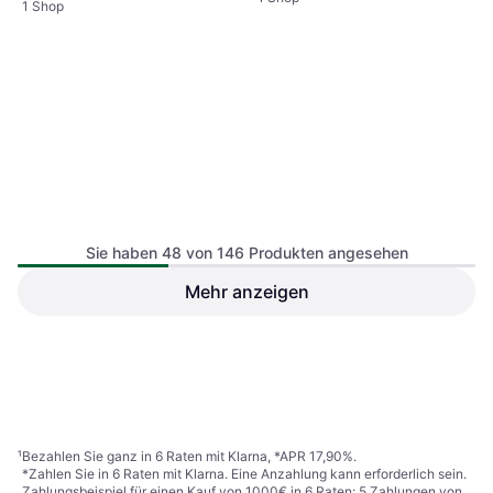
1 Shop
Sie haben 48 von 146 Produkten angesehen
Istovo 2er-Pack Kettensägen
Mehr anzeigen
Abrichtwerkzeug
Exogio Tragbares Manuelles
Sägekettenschärfgerät
Kettensägen Schärfwerkzeug
Sägekettenschärfgerät
€ 14,66
€ 15,33
1 Shop
1 Shop
1
2
3
4
¹
Bezahlen Sie ganz in 6 Raten mit Klarna, *APR 17,90%.
*Zahlen Sie in 6 Raten mit Klarna. Eine Anzahlung kann erforderlich sein.
Zahlungsbeispiel für einen Kauf von 1000€ in 6 Raten: 5 Zahlungen von