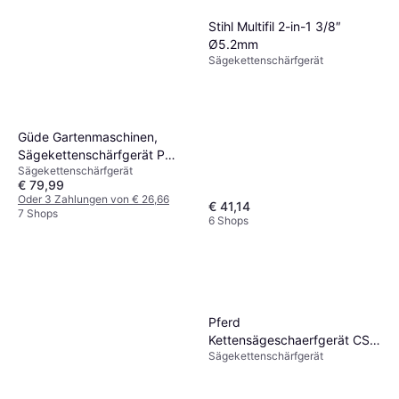
Stihl Multifil 2-in-1 3/8″
Ø5.2mm
Sägekettenschärfgerät
Güde Gartenmaschinen,
Sägekettenschärfgerät P
Sägekettenschärfgerät
2300 A Messer, Kettensäge
€ 79,99
Oder 3 Zahlungen von € 26,66
€ 41,14
7 Shops
6 Shops
Pferd
Kettensägeschaerfgerät CS-
Sägekettenschärfgerät
SL-5.5