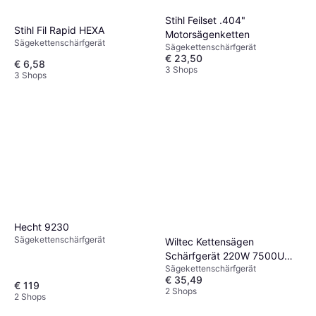
Stihl Feilset .404"
Stihl Fil Rapid HEXA
Motorsägenketten
Sägekettenschärfgerät
Sägekettenschärfgerät
€ 23,50
€ 6,58
3 Shops
3 Shops
Hecht 9230
Sägekettenschärfgerät
Wiltec Kettensägen
Schärfgerät 220W 7500U
Sägekettenschärfgerät
min
€ 35,49
€ 119
2 Shops
2 Shops