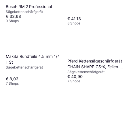
Bosch RM 2 Professional
Sägekettenschärfgerät
€ 33,68
€ 41,13
9 Shops
8 Shops
Makita Rundfeile 4.5 mm 1/4
Pferd Kettensägeschärfgerät
1 St
CHAIN SHARP CS-X, Feilen-ø
Sägekettenschärfgerät
Sägekettenschärfgerät
3,2
€ 40,90
€ 8,03
7 Shops
7 Shops