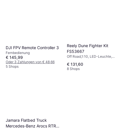
Reely Dune Fighter Kit
DJI FPV Remote Controller 3
FS53667
Fernbedienung
Off Road,1:10, LED-Leuchte,
€ 145,99
Ölstoßdämpfer, Bausatz,
Oder 3 Zahlungen von € 48,66
€ 131,60
Allradantrieb (4WD)
5 Shops
8 Shops
Jamara Flatbed Truck
Mercedes-Benz Arocs RTR