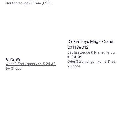
Baufahrzeuge & Kräne,1:20,
405107
4km/h, LED-Leuchte, Funksender,
Fertig montiert, Zweiradantrieb
(2WD)
Dickie Toys Mega Crane
201139012
Baufahrzeuge & Kräne, Fertig
€ 34,99
montiert
€ 72,99
Oder 3 Zahlungen von € 11,66
Oder 3 Zahlungen von € 24,33
9 Shops
9+ Shops