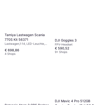
Tamiya Lastwagen Scania
770S Kit 56371
DJI Goggles 3
Lastwagen,1:14, LED-Leuchte,
FPV-Headset
Bausatz, Allradantrieb (4WD)
€ 590,52
€ 698,86
9+ Shops
4 Shops
DJI Mavic 4 Pro 512GB