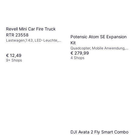
Revell Mini Car Fire Truck
RTR 23558
Potensic Atom SE Expansion
Lastwagen,1:43, LED-Leuchte,
Kit
Fertig montiert
Quadcopter, Mobile Anwendung,
€ 279,99
Kamera, GPS, WLAN
€ 12,49
4 Shops
9+ Shops
DJI Avata 2 Fly Smart Combo