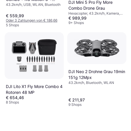
DJI Mini 5 Pro Fly More
43.2km/h, USB, WLAN, Bluetooth
Goggles N3
Combo Drone Grau
Hexacopter, 43.2km/h, Kamera,
€ 559,99
€ 989,99
Stütze für Gimbal,
Oder 3 Zahlungen von € 186,66
Kamerabefestigung, WLAN, GPS,
9+ Shops
5 Shops
Bluetooth
DJI Neo 2 Drohne Grau 19min
151g 12Mpx
43.2km/h, Bluetooth, WLAN
DJI Lito X1 Fly More Combo 4
Rotoren 48 MP
€ 654,46
€ 211,97
8 Shops
9 Shops