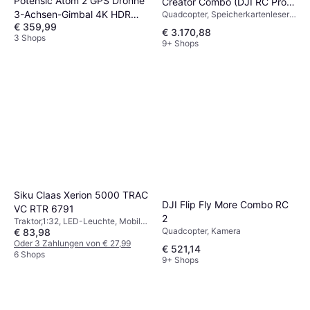
Potensic Atom 2 GPS Drohne
Creator Combo (DJI RC Pro
3-Achsen-Gimbal 4K HDR
Quadcopter, Speicherkartenleser,
2)
Kamera, USB, GPS
€ 359,99
Kamera
€ 3.170,88
3 Shops
9+ Shops
Siku Claas Xerion 5000 TRAC
DJI Flip Fly More Combo RC
VC RTR 6791
2
Traktor,1:32, LED-Leuchte, Mobile
Quadcopter, Kamera
€ 83,98
Anwendung, Bluetooth, Fertig
montiert, Allradantrieb (4WD)
Oder 3 Zahlungen von € 27,99
€ 521,14
6 Shops
9+ Shops