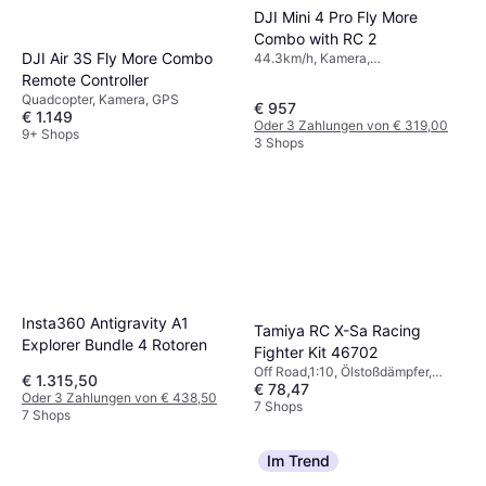
DJI Mini 4 Pro Fly More
Combo with RC 2
DJI Air 3S Fly More Combo
44.3km/h, Kamera,
Speicherkartenleser,
Remote Controller
Propellerschutz, Stütze für Gimbal,
Quadcopter, Kamera, GPS
€ 957
LED-Leuchte, USB, Mobile
€ 1.149
Oder 3 Zahlungen von € 319,00
Anwendung, Bluetooth, WLAN,
9+ Shops
3 Shops
GPS
Insta360 Antigravity A1
Tamiya RC X-Sa Racing
Explorer Bundle 4 Rotoren
Fighter Kit 46702
Off Road,1:10, Ölstoßdämpfer,
€ 1.315,50
€ 78,47
Fertig montiert, Zweiradantrieb
Oder 3 Zahlungen von € 438,50
(2WD)
7 Shops
7 Shops
Im Trend