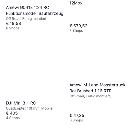
12Mpx
Amewi G041E 1:24 RC
Funktionsmodell Baufahrzeug
Off Road, Fertig montiert
€ 19,58
€ 579,52
6 Shops
7 Shops
Amewi M-Land Monstertruck
Rot Brushed 1:16 RTR
Off Road, Fertig montiert,
Allradantrieb (4WD)
DJI Mini 3 + RC
Quadcopter, 10km/h, Mobile
€ 405
Anwendung, Kamera, USB, Stütze
€ 47,35
für Gimbal, WLAN, GPS
4 Shops
6 Shops