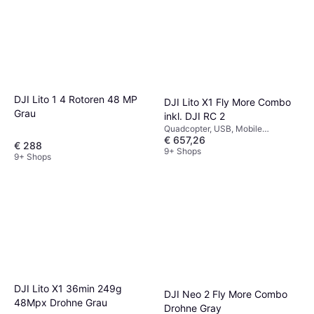
DJI Lito 1 4 Rotoren 48 MP
DJI Lito X1 Fly More Combo
Grau
inkl. DJI RC 2
Quadcopter, USB, Mobile
€ 657,26
Anwendung, Kamera
€ 288
9+ Shops
9+ Shops
DJI Lito X1 36min 249g
DJI Neo 2 Fly More Combo
48Mpx Drohne Grau
Drohne Gray