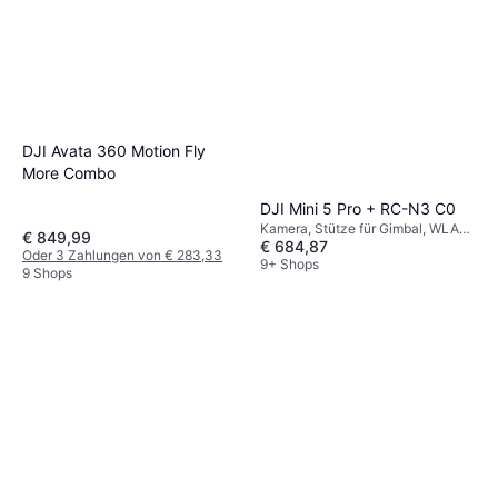
DJI Avata 360 Motion Fly
More Combo
DJI Mini 5 Pro + RC-N3 C0
Kamera, Stütze für Gimbal, WLAN,
€ 849,99
€ 684,87
GPS, Bluetooth
Oder 3 Zahlungen von € 283,33
9+ Shops
9 Shops