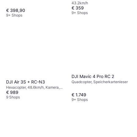
43.2km/h
€ 359
€ 398,90
9+ Shops
9+ Shops
DJI Mavic 4 Pro RC 2
DJI Air 3S + RC-N3
Quadcopter, Speicherkartenleser
Hexacopter, 48.6km/h, Kamera,
€ 989
USB, WLAN, GPS, Bluetooth
€ 1.749
9 Shops
9+ Shops