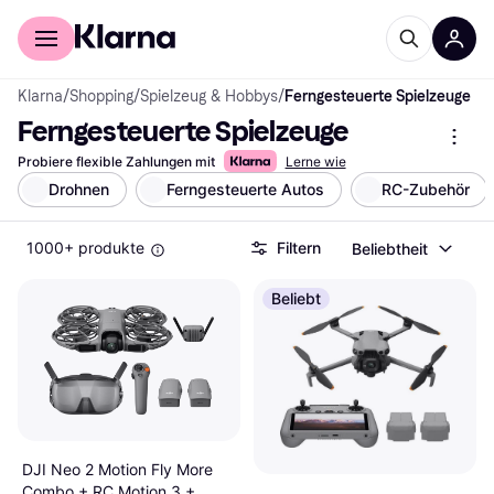
Für Shopper
Für Händler
Klarna
/
Shopping
/
Spielzeug & Hobbys
/
Ferngesteuerte Spielzeuge
Ferngesteuerte Spielzeuge
Probiere flexible Zahlungen mit
Lerne wie
Drohnen
Ferngesteuerte Autos
RC-Zubehör
1000+ produkte
Filtern
Beliebtheit
Beliebt
DJI Neo 2 Motion Fly More
Combo + RC Motion 3 +