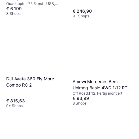
Quadcopter, 75.6km/h, USB,
€ 6.199
Kamera, GLONASS, WLAN, GPS
€ 246,90
3 Shops
9+ Shops
DJI Avata 360 Fly More
Amewi Mercedes Benz
Combo RC 2
Unimog Basic 4WD 1:12 RTR
Off Road,1:12, Fertig montiert
grün
€ 93,99
€ 815,63
8 Shops
9+ Shops