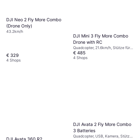
DJI Neo 2 Fly More Combo
(Drone Only)
43.2km/h
DJI Mini 3 Fly More Combo
Drone with RC
Quadcopter, 21.6km/h, Stütze für
€ 485
Gimbal, Kamera, USB,
€ 329
Speicherkartenleser, WLAN,
4 Shops
4 Shops
Bluetooth
DJI Avata 2 Fly More Combo
3 Batteries
Quadcopter, USB, Kamera, Stütze
DJI Avata 360 R2