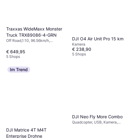
Traxxas WideMaxx Monster
Truck TRX89086-4-GRN
DJI O4 Air Unit Pro 15 km
Off Road,1:10, 96.56km/h,
Kamera
Bürstenloser Motor, Fertig
€ 238,90
montiert, Allradantrieb (4WD)
€ 649,95
5 Shops
5 Shops
Im Trend
DJI Neo Fly More Combo
Quadcopter, USB, Kamera,
Propellerschutz, WLAN, Bluetooth
DJI Matrice 4T M4T
Enterprise Drohne