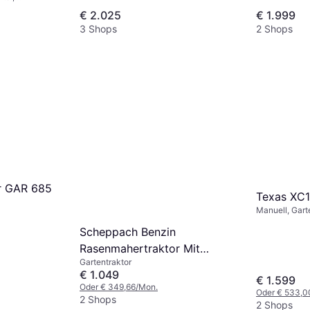
ät
€ 2.025
€ 1.999
3 Shops
2 Shops
r GAR 685
Texas XC
Manuell, Gart
Mulchgerät
Scheppach Benzin
Rasenmahertraktor Mit
Gartentraktor
Elektrostarter MR230-61
€ 1.049
€ 1.599
Oder € 349,66/Mon.
Oder € 533,0
2 Shops
2 Shops