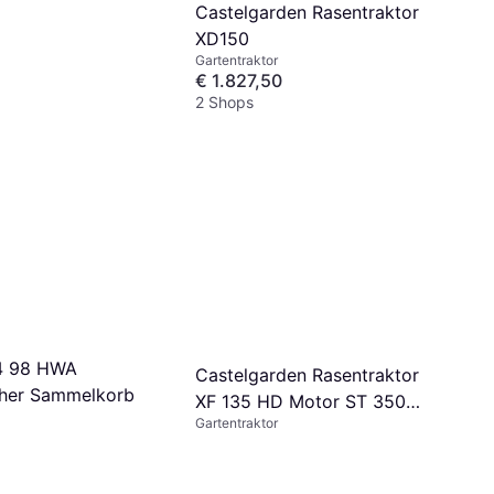
isches Getriebe
Castelgarden Rasentraktor
XD150
Gartentraktor
€ 1.827,50
1
2 Shops
T4 98 HWA
Castelgarden Rasentraktor
äher Sammelkorb
XF 135 HD Motor ST 350
Gartentraktor
352ccm