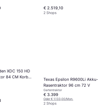
0
€ 2.519,10
2 Shops
rden XDC 150 HD
tor 84 CM Korb
Texas Epsilon R9600Li Akku-
 L
Rasentraktor 96 cm 72 V
Gartentraktor
€ 3.399
Oder € 1.133,00/Mon.
3
2 Shops