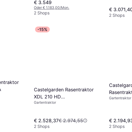
€ 3.549
Oder € 1.183,00/Mon.
€ 3.071,4
2 Shops
2 Shops
-15%
ntraktor
Castelga
A
Castelgarden Rasentraktor
Rasentrak
XDL 210 HD
Gartentraktor
Bund 200
Gartentraktor
Hydrostatgetriebe
€ 2.528,37
€ 2.974,55
€ 2.194,9
2 Shops
2 Shops