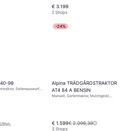
€ 3.199
2 Shops
-24%
140-98
Alpina TRÄDGÅRDSTRAKTOR
entraktor, Seitenauswurf,
AT4 84 A BENSIN
Manuell, Gartentraktor, Mulchgerät,
Fangkorb, Heckauswurf
€ 1.599
€ 2.096,39
0/Mon.
3 Shops