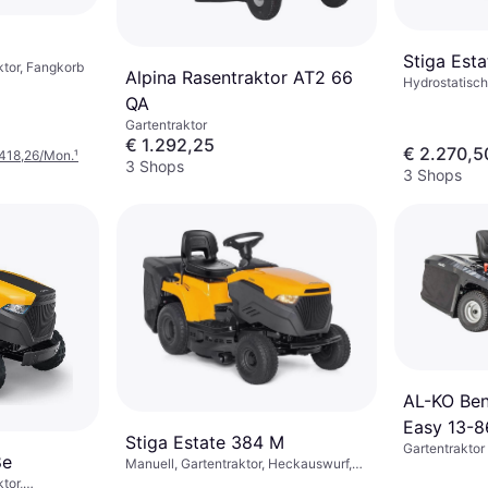
Stiga Est
ktor, Fangkorb
Alpina Rasentraktor AT2 66
Hydrostatisch,
Heckauswurf,
QA
Gartentraktor
€ 1.292,25
€ 2.270,5
 418,26/Mon.
¹
3 Shops
3 Shops
AL-KO Ben
Easy 13-8
Stiga Estate 384 M
Gartentraktor
8e
Manuell, Gartentraktor, Heckauswurf,
Fangkorb
tor,