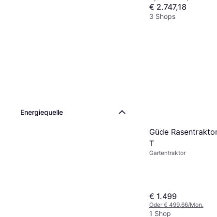
Seitenauswurf, Mulchger
€ 2.747,18
3 Shops
Energiequelle
Güde Rasentrakto
T
Gartentraktor
€ 1.499
Oder € 499,66/Mon.
1 Shop