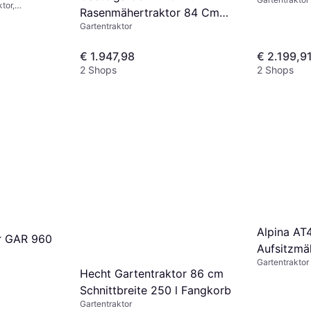
Hydrostat
tor,
Rasenmähertraktor 84 Cm
ät
Gartentraktor
Mechanisch
€ 1.947,98
€ 2.199,9
2 Shops
2 Shops
Alpina A
r GAR 960
Aufsitzm
Gartentraktor
Hecht Gartentraktor 86 cm
Schnittbreite 250 l Fangkorb
Gartentraktor