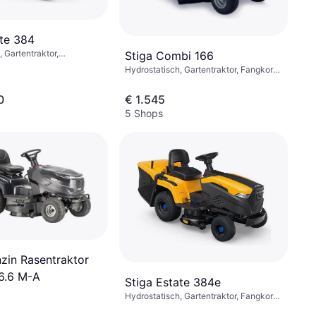
ate 384
 Gartentraktor,
Stiga Combi 166
 Mulchgerät, Fangkorb
Hydrostatisch, Gartentraktor, Fangkorb,
Seitenauswurf
0
€ 1.545
5 Shops
zin Rasentraktor
6.6 M-A
Stiga Estate 384e
Hydrostatisch, Gartentraktor, Fangkorb,
Seitenauswurf, Mulchgerät