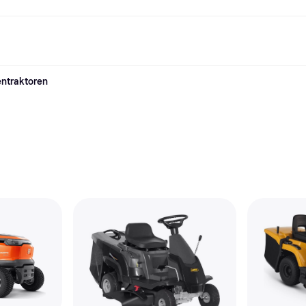
entraktoren
Shopping und Cashback
Shoppe und vergleiche Preise
Banking
Sparprodukte
Mobil
Foto & Video
Büroau
arkt
Cashback
Sale
Klarna Card
Gaming & Unterhaltung
Sparkonto
Reise-eSI
Shops entdecken
Schönheit & Gesundheit
Klarna Guthaben
Mobilgeräte & Wearables
Flexkonto
Mitgliedschaft
Bekleidung & Accessoires
Kinder & Familie
Festgeldkonto
d.at
Spielzeug & Hobbys
Fahrzeuge & Zubehör
ng
Möbel & Haushalt
Garten & Außenbereich
TV & Audio
Küchengeräte
Sport & Freizeit
Haushaltsgeräte
Computer
Bücher, Filme & Musik
Renovierung & Bau
Alle Ka