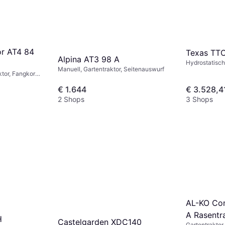
or AT4 84
Texas TT
Alpina AT3 98 A
Hydrostatisch
Manuell, Gartentraktor, Seitenauswurf
ktor, Fangkorb,
€ 1.644
€ 3.528,4
2 Shops
3 Shops
AL-KO Com
A Rasentr
H
Castelgarden XDC140
Gartentraktor