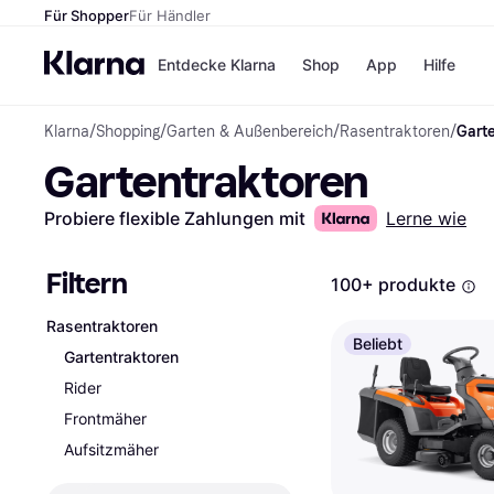
Für Shopper
Für Händler
Entdecke Klarna
Shop
App
Hilfe
Klarna
/
Shopping
/
Garten & Außenbereich
/
Rasentraktoren
/
Gart
Zahlungsmethoden
Shops
Gartentraktoren
Zahlungsmethoden
MediaM
Sofort bezahlen
H&M
Bezahle in 3
Temu
Probiere flexible Zahlungen mit
Lerne wie
Teilzahlungen
Kauflan
Bezahle in bis zu 30
Samsu
Tagen
Filtern
100+ produkte
Ratenzahlung
Rasentraktoren
Alle Shops
Beliebt
Gartentraktoren
Rider
Frontmäher
Aufsitzmäher