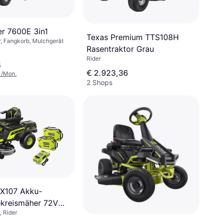
er 7600E 3in1
Texas Premium TTS108H
r, Fangkorb, Mulchgerät
Rasentraktor Grau
Rider
5
€ 2.923,36
1/Mon.
2 Shops
X107 Akku-
kreismäher 72V
, Rider
m 2in1