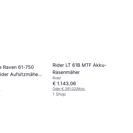
Rider LT 61B MTF Akku-
e Raven 61-750
Rasenmäher
ider Aufsitzmäher
Rider
4ccm
€ 1.143,06
Oder € 381,02/Mon.
0
1 Shop