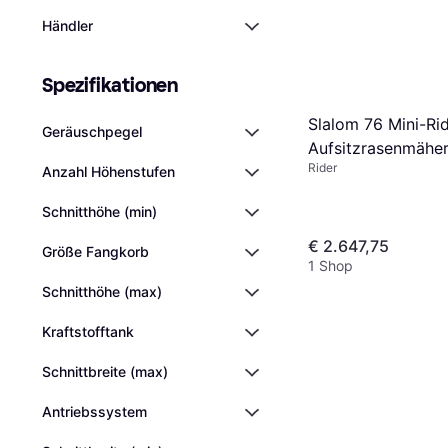
Händler
Spezifikationen
Slalom 76 Mini-Ri
Geräuschpegel
Aufsitzrasenmähe
Rider
Hydrostatgetriebe
Anzahl Höhenstufen
Schnitthöhe (min)
€ 2.647,75
Größe Fangkorb
1 Shop
Schnitthöhe (max)
Kraftstofftank
Schnittbreite (max)
Antriebssystem