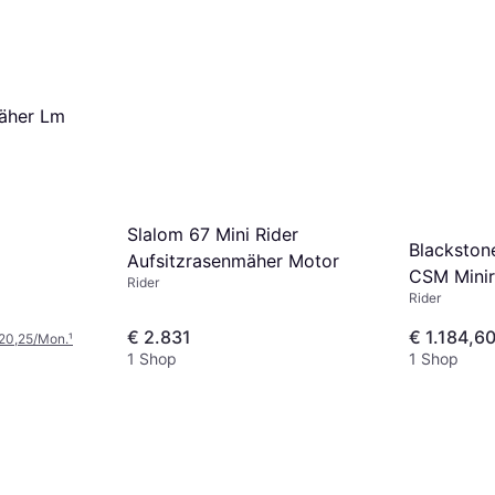
äher Lm
Slalom 67 Mini Rider
Blackston
Aufsitzrasenmäher Motor
CSM Minir
Rider
Rider
Motor 22
€ 2.831
€ 1.184,6
 20,25/Mon.
¹
1 Shop
1 Shop