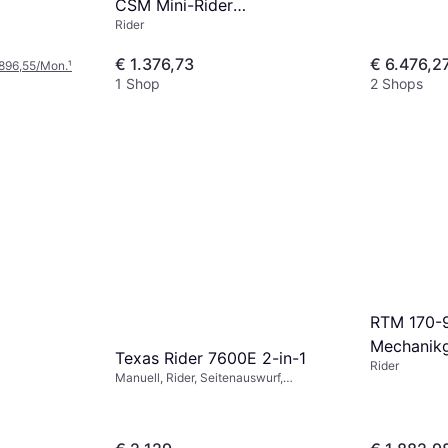
CSM Mini-Rider
Rider
Aufsitzrasenmäher
€ 1.376,73
€ 6.476,2
 896,55/Mon.
¹
1 Shop
2 Shops
RTM 170-9
Mechanikg
Texas Rider 7600E 2-in-1
Rider
Manuell, Rider, Seitenauswurf,
Mulchgerät