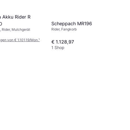
 Akku Rider R
Scheppach MR196
D
Rider, Fangkorb
, Rider, Mulchgerät
gen von € 1.101,19/Mon.
¹
€ 1.128,97
1 Shop