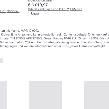
Rider, Mulchgerät
€ 6.019,97
Oder 6 Zahlungen von € 1.052,41/Mon.
¹
1.216,35/Mon.
¹
1 Shop
ten mit Klarna, *APR 17,90%.
t Klarna. Eine Anzahlung kann erforderlich sein. Zahlungsbeispiel für einen Kau
Monate. TIN 17,90% APR 17,90%. Gesamtbetrag 1048,91€. Zinsen: 48,91€. Dies gilt
indestkaufbetrag 25€ und Höchstbetrag abhängig von der Bonitätsprüfung. Kred
Bedingungen und weitere Informationen unter
https://www.klarna.com/at/agb/
.