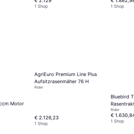
€ 2.129
€ 1.882,9
1 Shop
1 Shop
AgriEuro Premium Line Plus
Aufsitzrasenmäher 76 H
Rider
Bluebird 
 ccm Motor
Rasentrak
Rider
€ 1.630,8
€ 2.126,23
1 Shop
1 Shop