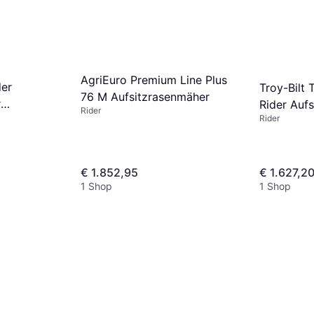
AgriEuro Premium Line Plus
der
Troy-Bilt 
76 M Aufsitzrasenmäher
r
Rider Auf
Rider
Rider
ccm
€ 1.852,95
€ 1.627,2
1 Shop
1 Shop