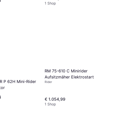
8
1 Shop
RM 75-610 C Minirider
Aufsitzmäher Elektrostart
TR P 62H Mini-Rider
Rider
tor
4
€ 1.054,99
1 Shop