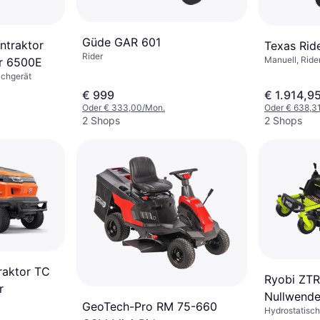
Güde GAR 601
ntraktor
Texas Rid
Rider
Manuell, Ride
er 6500E
lchgerät
€ 999
€ 1.914,9
Oder € 333,00/Mon.
Oder € 638,3
2 Shops
2 Shops
raktor TC
Ryobi ZTR
r
Nullwende
GeoTech-Pro RM 75-660
Hydrostatisch
20Ah 107c