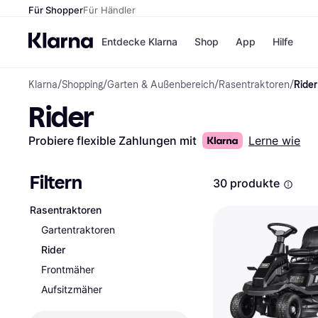
Für Shopper
Für Händler
Entdecke Klarna
Shop
App
Hilfe
Klarna
/
Shopping
/
Garten & Außenbereich
/
Rasentraktoren
/
Rider
Zahlungsmethoden
Shops
Rider
Zahlungsmethoden
MediaM
Sofort bezahlen
H&M
Bezahle in 3
Temu
Probiere flexible Zahlungen mit
Lerne wie
Teilzahlungen
Kauflan
Bezahle in bis zu 30
Samsu
Tagen
Filtern
30 produkte
Ratenzahlung
Rasentraktoren
Alle Shops
Gartentraktoren
Rider
Frontmäher
Aufsitzmäher