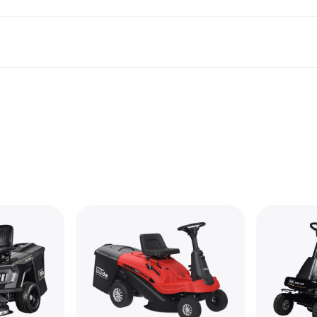
Shopping und Cashback
Shoppe und vergleiche Preise
Banking
Sparprodukte
Mobil
Foto & Video
Büroau
arkt
Cashback
Sale
Klarna Card
Gaming & Unterhaltung
Sparkonto
Reise-eSI
Shops entdecken
Schönheit & Gesundheit
Klarna Guthaben
Mobilgeräte & Wearables
Flexkonto
Mitgliedschaft
Bekleidung & Accessoires
Kinder & Familie
Festgeldkonto
d.at
Spielzeug & Hobbys
Fahrzeuge & Zubehör
ng
Möbel & Haushalt
Garten & Außenbereich
TV & Audio
Küchengeräte
Sport & Freizeit
Haushaltsgeräte
Computer
Bücher, Filme & Musik
Renovierung & Bau
Alle Ka