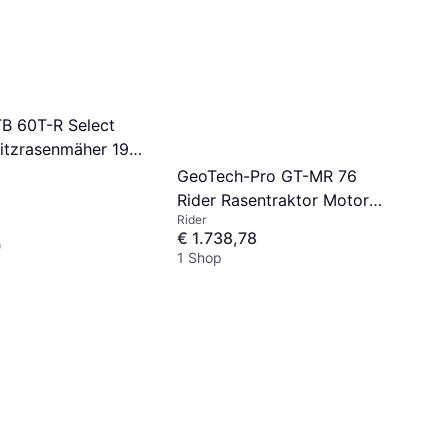
TB 60T-R Select
sitzrasenmäher 196
GeoTech-Pro GT-MR 76
Rider Rasentraktor Motor
Rider
432 cm3
€ 1.738,78
0
1 Shop