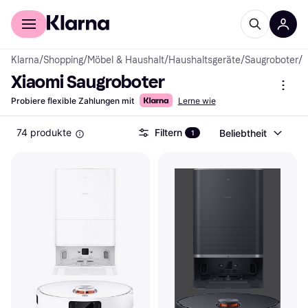
Für Shopper
Für Händler
Klarna
/
Shopping
/
Möbel & Haushalt
/
Haushaltsgeräte
/
Saugroboter
/
X
Xiaomi Saugroboter
Probiere flexible Zahlungen mit
Lerne wie
74 produkte
Filtern
Beliebtheit
1