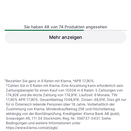
Sie haben 48 von 74 Produkten angesehen
Xiaomi Mi Robot Vacuum E5
Mehr anzeigen
2-in-1 Reinigungsroboter
Xiaomi H40 2-in-1
Reinigungsroboter 10000 Pa
€ 252,50
€ 324,21
Oder 3 Zahlungen von € 84,16
Oder 3 Zahlungen von € 108,07
1 Shop
1 Shop
1
2
¹
Bezahlen Sie ganz in 6 Raten mit Klarna, *APR 17,90%.
*Zahlen Sie in 6 Raten mit Klarna. Eine Anzahlung kann erforderlich sein.
Zahlungsbeispiel für einen Kauf von 1000€ in 6 Raten: 5 Zahlungen von
174,82€ und die letzte Zahlung von 174,81€. Laufzeit: 6 Monate. TIN
17,90% APR 17,90%. Gesamtbetrag 1048,91€. Zinsen: 48,91€. Dies gilt nur
für in Österreich lebende Personen über 18 Jahre. Vorbehaltlich der
Zustimmung von Klarna. Mindestkaufbetrag 25€ und Höchstbetrag
abhängig von der Bonitätsprüfung. Kreditgeber: Klarna Bank AB (publ),
Sveavägen 46, 111 34 Stockholm, Reg. Nr.: 556737-0431. Siehe
Bedingungen und weitere Informationen unter
https://www.klarna.com/at/agb/
.