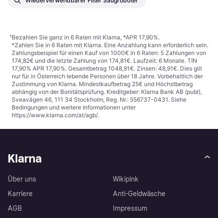
Wiederverwendbarer Filter Saugroboter
¹
Bezahlen Sie ganz in 6 Raten mit Klarna, *APR 17,90%.
*Zahlen Sie in 6 Raten mit Klarna. Eine Anzahlung kann erforderlich sein.
Zahlungsbeispiel für einen Kauf von 1000€ in 6 Raten: 5 Zahlungen von
174,82€ und die letzte Zahlung von 174,81€. Laufzeit: 6 Monate. TIN
17,90% APR 17,90%. Gesamtbetrag 1048,91€. Zinsen: 48,91€. Dies gilt
nur für in Österreich lebende Personen über 18 Jahre. Vorbehaltlich der
Zustimmung von Klarna. Mindestkaufbetrag 25€ und Höchstbetrag
abhängig von der Bonitätsprüfung. Kreditgeber: Klarna Bank AB (publ),
Sveavägen 46, 111 34 Stockholm, Reg. Nr.: 556737-0431. Siehe
Bedingungen und weitere Informationen unter
https://www.klarna.com/at/agb/
.
Klarna
Über uns
Wikipink
Karriere
Anti-Geldwäsche
AGB
Impressum