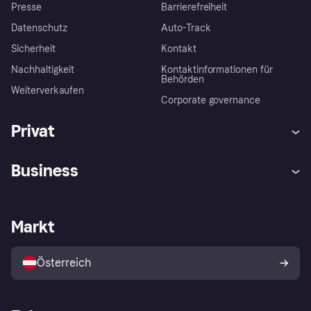
Presse
Barrierefreiheit
Datenschutz
Auto-Track
Sicherheit
Kontakt
Nachhaltigkeit
Kontaktinformationen für
Behörden
Weiterverkaufen
Corporate governance
Privat
Hilfe
Käuferschutzrichtlinien
Business
Einloggen
Beschwerden
Händlersupport
Entwicklerseite
Klarna App
Datenschutzeinstellungen
Händlerportal
Betriebsstatus
Markt
Shops entdecken
Dein Widerrufsrecht
Mit Klarna verkaufen
Plattformen und Partner
Österreich