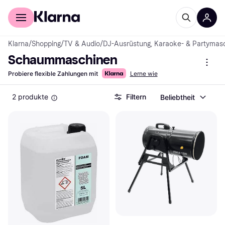
Für Shopper
Für Händler
Klarna
/
Shopping
/
TV & Audio
/
DJ-Ausrüstung, Karaoke- & Partymas
Schaummaschinen
Probiere flexible Zahlungen mit
Lerne wie
2 produkte
Filtern
Beliebtheit