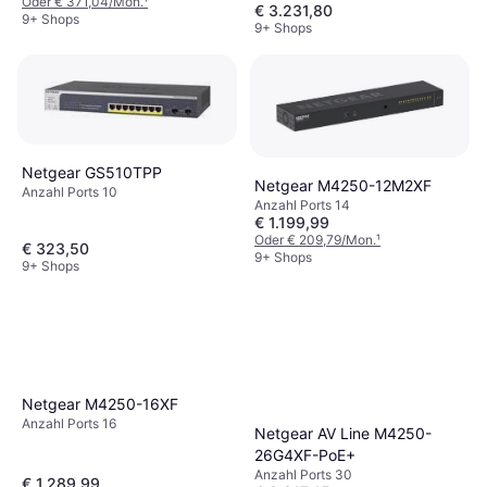
Oder € 371,04/Mon.
¹
€ 3.231,80
9+ Shops
9+ Shops
Netgear GS510TPP
Netgear M4250-12M2XF
Anzahl Ports 10
Anzahl Ports 14
€ 1.199,99
Oder € 209,79/Mon.
¹
€ 323,50
9+ Shops
9+ Shops
Netgear M4250-16XF
Anzahl Ports 16
Netgear AV Line M4250-
26G4XF-PoE+
Anzahl Ports 30
€ 1.289,99