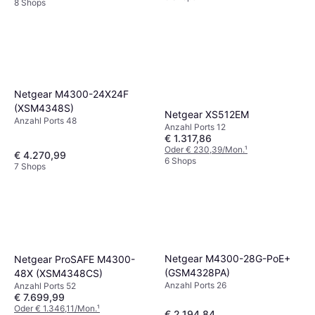
8 Shops
Netgear M4300-24X24F
(XSM4348S)
Netgear XS512EM
Anzahl Ports 48
Anzahl Ports 12
€ 1.317,86
Oder € 230,39/Mon.
¹
€ 4.270,99
6 Shops
7 Shops
Netgear M4300-28G-PoE+
Netgear ProSAFE M4300-
(GSM4328PA)
48X (XSM4348CS)
Anzahl Ports 26
Anzahl Ports 52
€ 7.699,99
Oder € 1.346,11/Mon.
¹
€ 2.194,84