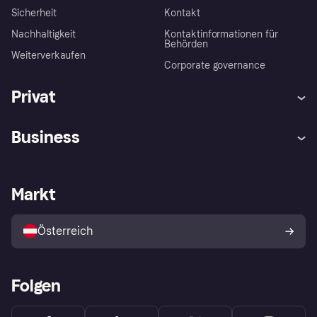
Sicherheit
Kontakt
Nachhaltigkeit
Kontaktinformationen für
Behörden
Weiterverkaufen
Corporate governance
Privat
Hilfe
Käuferschutzrichtlinien
Business
Einloggen
Beschwerden
Händlersupport
Entwicklerseite
Klarna App
Datenschutzeinstellungen
Händlerportal
Betriebsstatus
Markt
Shops entdecken
Dein Widerrufsrecht
Mit Klarna verkaufen
Plattformen und Partner
Österreich
Folgen