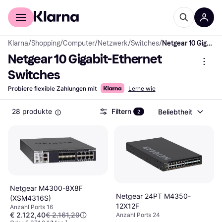
Für Shopper
Für Händler
Klarna
/
Shopping
/
Computer
/
Netzwerk
/
Switches
/
Netgear 10 Gigabit-Ethernet Switches
Netgear 10 Gigabit-Ethernet 
Switches
Probiere flexible Zahlungen mit
Lerne wie
28 produkte
Filtern
Beliebtheit
2
Netgear M4300-8X8F
Netgear 24PT M4350-
(XSM4316S)
12X12F
Anzahl Ports 16
€ 2.122,40
€ 2.161,29
Anzahl Ports 24