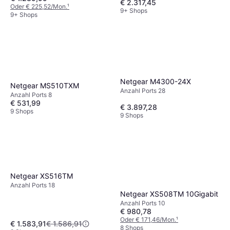
€ 2.317,45
Oder € 225,52/Mon.
¹
9+ Shops
9+ Shops
Netgear M4300-24X
Netgear MS510TXM
Anzahl Ports 28
Anzahl Ports 8
€ 531,99
€ 3.897,28
9 Shops
9 Shops
Netgear XS516TM
Anzahl Ports 18
Netgear XS508TM 10Gigabit
Anzahl Ports 10
€ 980,78
Oder € 171,46/Mon.
¹
€ 1.583,91
€ 1.586,91
8 Shops