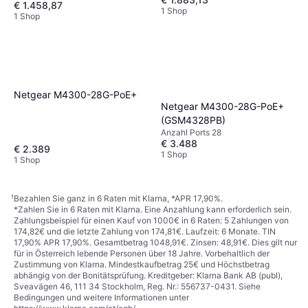
€ 1.458,87
1 Shop
1 Shop
Netgear M4300-28G-PoE+
Netgear M4300-28G-PoE+
(GSM4328PB)
Anzahl Ports 28
€ 3.488
€ 2.389
1 Shop
1 Shop
¹
Bezahlen Sie ganz in 6 Raten mit Klarna, *APR 17,90%.
*Zahlen Sie in 6 Raten mit Klarna. Eine Anzahlung kann erforderlich sein.
Zahlungsbeispiel für einen Kauf von 1000€ in 6 Raten: 5 Zahlungen von
174,82€ und die letzte Zahlung von 174,81€. Laufzeit: 6 Monate. TIN
17,90% APR 17,90%. Gesamtbetrag 1048,91€. Zinsen: 48,91€. Dies gilt nur
für in Österreich lebende Personen über 18 Jahre. Vorbehaltlich der
Zustimmung von Klarna. Mindestkaufbetrag 25€ und Höchstbetrag
abhängig von der Bonitätsprüfung. Kreditgeber: Klarna Bank AB (publ),
Sveavägen 46, 111 34 Stockholm, Reg. Nr.: 556737-0431. Siehe
Bedingungen und weitere Informationen unter