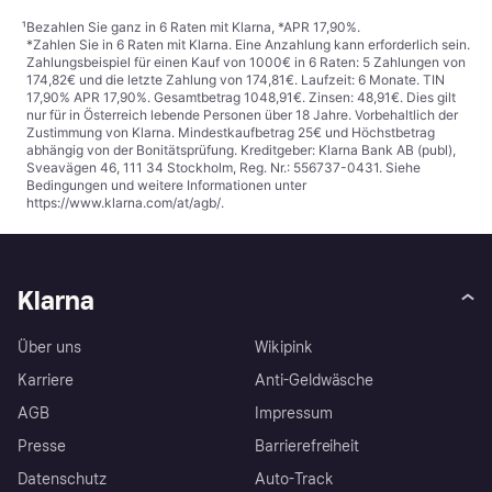
¹
Bezahlen Sie ganz in 6 Raten mit Klarna, *APR 17,90%.
*Zahlen Sie in 6 Raten mit Klarna. Eine Anzahlung kann erforderlich sein.
Zahlungsbeispiel für einen Kauf von 1000€ in 6 Raten: 5 Zahlungen von
174,82€ und die letzte Zahlung von 174,81€. Laufzeit: 6 Monate. TIN
17,90% APR 17,90%. Gesamtbetrag 1048,91€. Zinsen: 48,91€. Dies gilt
nur für in Österreich lebende Personen über 18 Jahre. Vorbehaltlich der
Zustimmung von Klarna. Mindestkaufbetrag 25€ und Höchstbetrag
abhängig von der Bonitätsprüfung. Kreditgeber: Klarna Bank AB (publ),
Sveavägen 46, 111 34 Stockholm, Reg. Nr.: 556737-0431. Siehe
Bedingungen und weitere Informationen unter
https://www.klarna.com/at/agb/
.
Klarna
Über uns
Wikipink
Karriere
Anti-Geldwäsche
AGB
Impressum
Presse
Barrierefreiheit
Datenschutz
Auto-Track