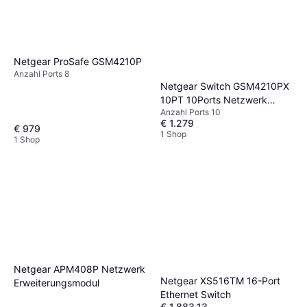
Netgear ProSafe GSM4210P
Anzahl Ports 8
Netgear Switch GSM4210PX
10PT 10Ports Netzwerk
Anzahl Ports 10
Switch
€ 1.279
€ 979
1 Shop
1 Shop
Netgear APM408P Netzwerk
Netgear XS516TM 16-Port
Erweiterungsmodul
Ethernet Switch
€ 1.883,13