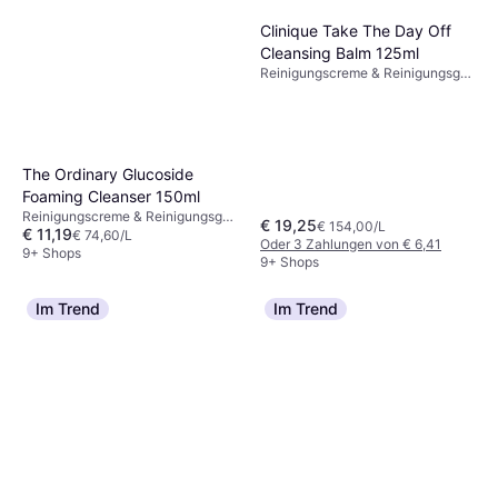
Clinique Take The Day Off
Cleansing Balm 125ml
Reinigungscreme & Reinigungsgel,
Parabenfrei, Glutenfrei, Nicht
komedogen, Wasserfest,
Antioxidantien
The Ordinary Glucoside
Foaming Cleanser 150ml
Reinigungscreme & Reinigungsgel,
€ 19,25
€ 154,00/L
€ 11,19
Dermatologisch getestet,
€ 74,60/L
Oder 3 Zahlungen von € 6,41
Parabenfrei, Antioxidantien,
9+ Shops
9+ Shops
Vitamine
Im Trend
Im Trend