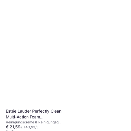
Dermatologisch getestet, Frei von
Oder 3 Zahlungen von € 7,32
Mineralöl, Antioxidantien,
9+ Shops
Hyaluronsäure, Koffein
Estée Lauder Perfectly Clean
Multi-Action Foam
Reinigungscreme & Reinigungsgel,
Cleanser/Purifying Mask
€ 21,59
Dermatologisch getestet,
€ 143,93/L
150ml