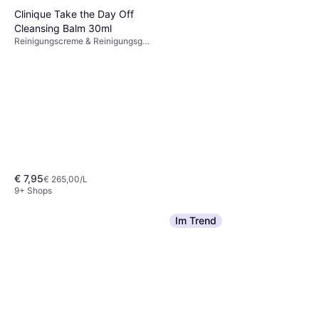
Clinique Take the Day Off
Cleansing Balm 30ml
Reinigungscreme & Reinigungsgel,
Nicht komedogen, Dermatologisch
getestet, Alkoholfrei, Parabenfrei,
Glutenfrei, Vitamin E
€ 7,95
€ 265,00/L
9+ Shops
Im Trend