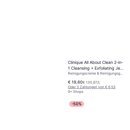
Kiehl's Since 1851 Calendula
Deep Cleansing Foaming
Reinigungscreme & Reinigungsgel,
Face Wash 230ml
€ 22,87
Parabenfrei, Alkoholfrei
€ 99,43/L
Oder 3 Zahlungen von € 7,62
9+ Shops
Clinique All About Clean 2-in-
1 Cleansing + Exfoliating Jelly
Reinigungscreme & Reinigungsgel,
150ml
Parfümfrei, Parabenfrei,
€ 19,60
€ 130,67/L
Salicylsäure, Antioxidantien
Oder 3 Zahlungen von € 6,53
9+ Shops
-50%