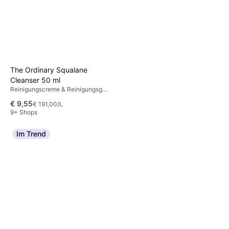
The Ordinary Squalane
Cleanser 50 ml
Reinigungscreme & Reinigungsgel,
Squalan
€ 9,55
€ 191,00/L
9+ Shops
Im Trend
Bioderma Sensibio Gel
Moussant 500ml
Reinigungscreme & Reinigungsgel,
€ 14,59
Nicht komedogen, Parabenfrei,
€ 29,18/L
Glutenfrei, Dermatologisch
9+ Shops
getestet