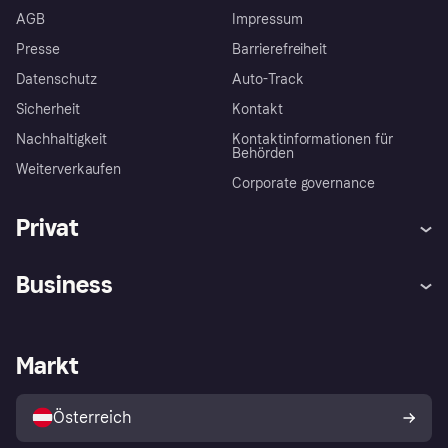
AGB
Impressum
Presse
Barrierefreiheit
Datenschutz
Auto-Track
Sicherheit
Kontakt
Nachhaltigkeit
Kontaktinformationen für
Behörden
Weiterverkaufen
Corporate governance
Privat
Hilfe
Käuferschutzrichtlinien
Business
Einloggen
Beschwerden
Händlersupport
Entwicklerseite
Klarna App
Datenschutzeinstellungen
Händlerportal
Betriebsstatus
Markt
Shops entdecken
Dein Widerrufsrecht
Mit Klarna verkaufen
Plattformen und Partner
Österreich