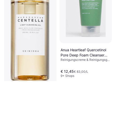
Parabenfrei, Frei von Mineralöl,
Antioxidantien
Antioxidantien, Ceramide,
Niacinamid
Anua Heartleaf Quercetinol
Pore Deep Foam Cleanser
Reinigungscreme & Reinigungsgel,
150 ml 150ml
Hyaluronsäure
€ 12,45
€ 83,00/L
9+ Shops
SKIN1004 Centella Light
Cleansing Oil 200ml
Reinigungscreme & Reinigungsgel,
€ 11,12
Parabenfrei
€ 55,60/L