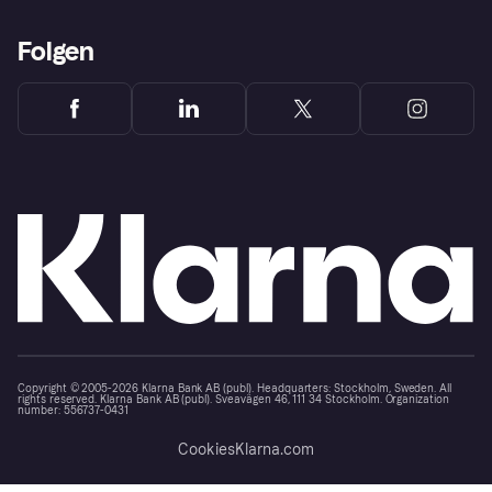
Folgen
Copyright © 2005-2026 Klarna Bank AB (publ). Headquarters: Stockholm, Sweden. All
rights reserved. Klarna Bank AB (publ). Sveavägen 46, 111 34 Stockholm. Organization
number: 556737-0431
Cookies
Klarna.com