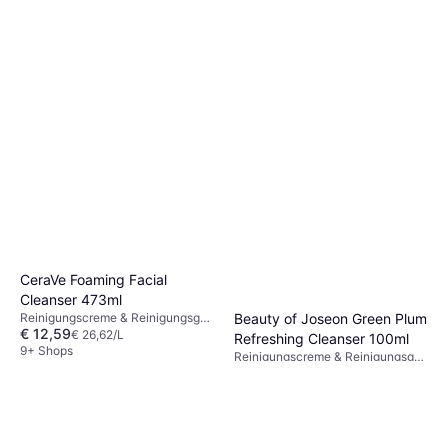
9+ Shops
CeraVe Foaming Facial
Cleanser 473ml
Reinigungscreme & Reinigungsgel,
Beauty of Joseon Green Plum
€ 12,59
Dermatologisch getestet, Nicht
€ 26,62/L
Refreshing Cleanser 100ml
komedogen, Parfümfrei,
9+ Shops
Reinigungscreme & Reinigungsgel,
Niacinamid, Hyaluronsäure
€ 8,83
Nicht komedogen, Vitamine
€ 88,30/L
Oder 3 Zahlungen von € 2,94
9+ Shops