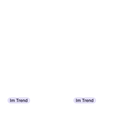
Im Trend
Im Trend
La Roche-Posay Toleriane
Paula's Choice Clear Pore
Caring Wash 400ml
Normalizing Cleanser 177ml
Reinigungscreme & Reinigungsgel,
Reinigungscreme & Reinigungsgel,