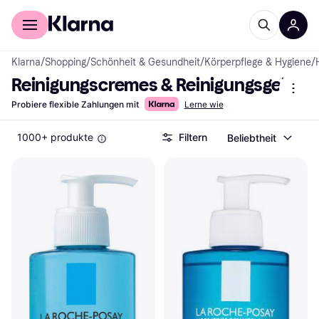
Für Shopper
Für Händler
Klarna
/
Shopping
/
Schönheit & Gesundheit
/
Körperpflege & Hygiene
/
Reinigungscremes & Reinigungsgele
Probiere flexible Zahlungen mit
Lerne wie
1000+ produkte
Filtern
Beliebtheit