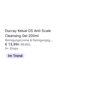
Ducray Kelual DS Anti-Scale
Cleansing Gel 200ml
Reinigungscreme & Reinigungsgel,
€ 13,99
Parabenfrei, Dermatologisch
€ 69,95/L
getestet
9+ Shops
Im Trend
Lancaster Skin Essentials
Refreshing Express Cleanser
Reinigungscreme & Reinigungsgel,
400ml
€ 15,98
Salicylsäure
€ 39,95/L
Oder 3 Zahlungen von € 5,32
9+ Shops