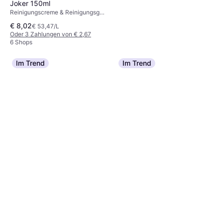
Joker 150ml
Reinigungscreme & Reinigungsgel,
Glutenfrei
€ 8,02
€ 53,47/L
Oder 3 Zahlungen von € 2,67
6 Shops
Im Trend
Im Trend
Niche Beauty Lab
Transparent Lab Oil-Based
Reinigungscreme & Reinigungsgel,
Cleanser Reinigungsöl 200ml
€ 13,68
Wasserfest, Nicht komedogen,
€ 68,40/L
Dermatologisch getestet, Squalan
Oder 3 Zahlungen von € 4,56
4 Shops