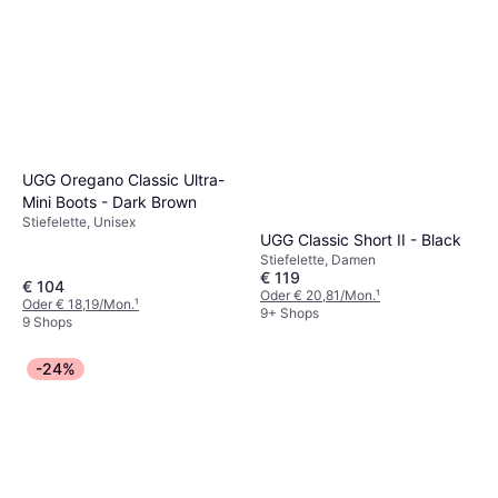
UGG Oregano Classic Ultra-
Mini Boots - Dark Brown
Stiefelette, Unisex
UGG Classic Short II - Black
Stiefelette, Damen
€ 119
€ 104
Oder € 20,81/Mon.
¹
Oder € 18,19/Mon.
¹
9+ Shops
9 Shops
-24%