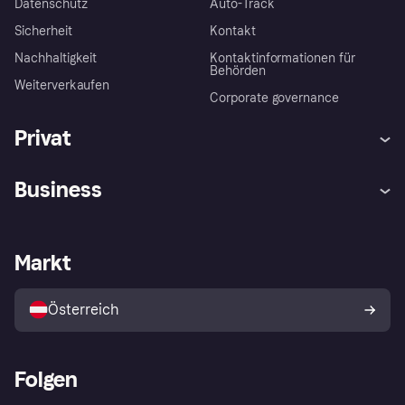
Datenschutz
Auto-Track
Sicherheit
Kontakt
Nachhaltigkeit
Kontaktinformationen für
Behörden
Weiterverkaufen
Corporate governance
Privat
Hilfe
Käuferschutzrichtlinien
Business
Einloggen
Beschwerden
Händlersupport
Entwicklerseite
Klarna App
Datenschutzeinstellungen
Händlerportal
Betriebsstatus
Markt
Shops entdecken
Dein Widerrufsrecht
Mit Klarna verkaufen
Plattformen und Partner
Österreich
Folgen