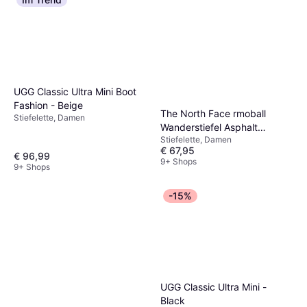
UGG Classic Ultra Mini Boot
Fashion - Beige
The North Face rmoball
Stiefelette, Damen
Wanderstiefel Asphalt
Stiefelette, Damen
Grey/Tnf Black
€ 67,95
€ 96,99
9+ Shops
9+ Shops
-15%
UGG Classic Ultra Mini -
Black