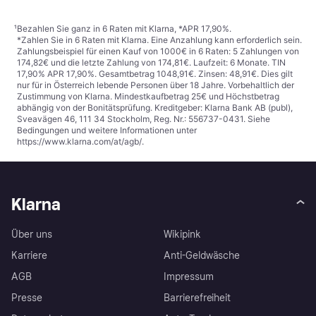
¹
Bezahlen Sie ganz in 6 Raten mit Klarna, *APR 17,90%.
*Zahlen Sie in 6 Raten mit Klarna. Eine Anzahlung kann erforderlich sein.
Zahlungsbeispiel für einen Kauf von 1000€ in 6 Raten: 5 Zahlungen von
174,82€ und die letzte Zahlung von 174,81€. Laufzeit: 6 Monate. TIN
17,90% APR 17,90%. Gesamtbetrag 1048,91€. Zinsen: 48,91€. Dies gilt
nur für in Österreich lebende Personen über 18 Jahre. Vorbehaltlich der
Zustimmung von Klarna. Mindestkaufbetrag 25€ und Höchstbetrag
abhängig von der Bonitätsprüfung. Kreditgeber: Klarna Bank AB (publ),
Sveavägen 46, 111 34 Stockholm, Reg. Nr.: 556737-0431. Siehe
Bedingungen und weitere Informationen unter
https://www.klarna.com/at/agb/
.
Klarna
Über uns
Wikipink
Karriere
Anti-Geldwäsche
AGB
Impressum
Presse
Barrierefreiheit