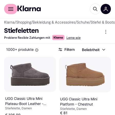
Für Shopper
Für Händler
Klarna
/
Shopping
/
Bekleidung & Accessoires
/
Schuhe
/
Stiefel & Boots
Stiefeletten
Probiere flexible Zahlungen mit
Lerne wie
1000+ produkte
Filtern
Beliebtheit
UGG Classic Ultra Mini
UGG Classic Ultra Mini
Plateau-Boot Leather -
Platform - Chestnut
Stiefelette, Damen
Charcoal
Stiefelette, Damen
€ 81
€ 106,99