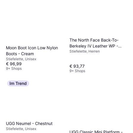
The North Face Back-To-
Berkeley IV Leather WP -
Moon Boot Icon Low Nylon
Stiefelette, Herren
Braun
Boots - Cream
Stiefelette, Unisex
€ 96,99
€ 93,77
9+ Shops
9+ Shops
Im Trend
UGG Neumel - Chestnut
Stiefelette, Unisex
UGG Classic Mini Platform -