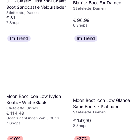
UGG Classic Ultra Mini Chalet
Biarritz Boot For Damen -
Boot Sandcastle Veloursleder
Stiefelette, Damen
Brown
Stiefelette, Damen
€ 81
€ 96,99
7 Shops
6 Shops
Im Trend
Im Trend
Moon Boot Icon Low Nylon
Moon Boot Icon Low Glance
Boots - White/Black
Satin Boots - Platinum
Stiefelette, Unisex
Stiefelette, Damen
€ 114,49
Oder 3 Zahlungen von € 38,16
€ 147,99
7 Shops
8 Shops
-10%
-27%