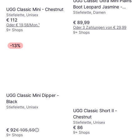
UGG Classic Ultra Mini Plains
Boot Leopard Jasmine -
UGG Classic Mini - Chestnut
Stiefelette, Damen
Camel/Hellbeige/Umbra
Stiefelette, Unisex
€ 112
€ 89,99
Oder € 19,58/Mon.
¹
Oder 3 Zahlungen von € 29,99
9+ Shops
9+ Shops
-13%
UGG Classic Mini Dipper -
Black
Stiefelette, Unisex
UGG Classic Short Il -
Chestnut
Stiefelette, Unisex
€ 86
€ 92
€ 105,59
9+ Shops
9+ Shops