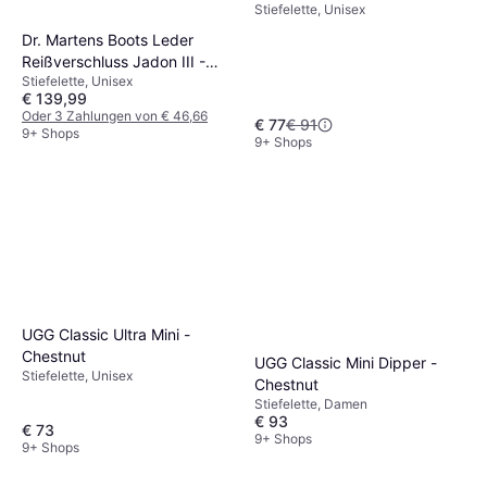
Stiefelette, Unisex
Dr. Martens Boots Leder
Reißverschluss Jadon III -
Stiefelette, Unisex
Black
€ 139,99
Oder 3 Zahlungen von € 46,66
€ 77
€ 91
9+ Shops
9+ Shops
UGG Classic Ultra Mini -
Chestnut
UGG Classic Mini Dipper -
Stiefelette, Unisex
Chestnut
Stiefelette, Damen
€ 93
€ 73
9+ Shops
9+ Shops