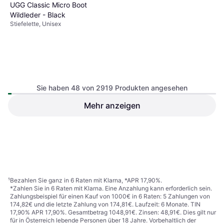
UGG Classic Micro Boot
Wildleder - Black
Stiefelette, Unisex
Sie haben 48 von 2919 Produkten angesehen
Mehr anzeigen
Skechers Corado
Winterstiefel Herren -
Stiefelette, Herren
Schwarz
€ 79,99
€ 61,90
Oder 3 Zahlungen von € 26,66
9 Shops
9 Shops
1
2
3
...
32
...
61
¹
Bezahlen Sie ganz in 6 Raten mit Klarna, *APR 17,90%.
*Zahlen Sie in 6 Raten mit Klarna. Eine Anzahlung kann erforderlich sein.
Zahlungsbeispiel für einen Kauf von 1000€ in 6 Raten: 5 Zahlungen von
174,82€ und die letzte Zahlung von 174,81€. Laufzeit: 6 Monate. TIN
17,90% APR 17,90%. Gesamtbetrag 1048,91€. Zinsen: 48,91€. Dies gilt nur
für in Österreich lebende Personen über 18 Jahre. Vorbehaltlich der