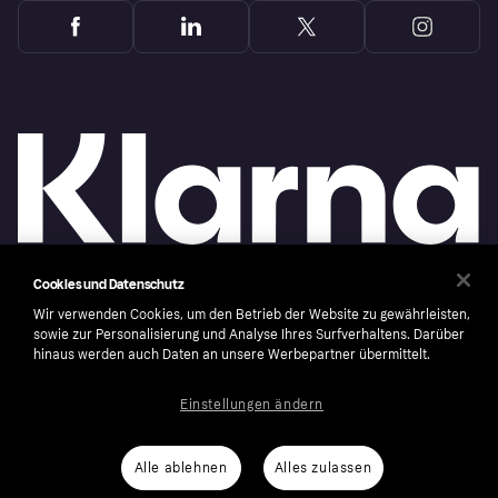
Cookies und Datenschutz
Copyright © 2005-2026 Klarna Bank AB (publ). Headquarters: Stockholm, Sweden. All
Wir verwenden Cookies, um den Betrieb der Website zu gewährleisten,
rights reserved. Klarna Bank AB (publ). Sveavägen 46, 111 34 Stockholm. Organization
number: 556737-0431
sowie zur Personalisierung und Analyse Ihres Surfverhaltens. Darüber
hinaus werden auch Daten an unsere Werbepartner übermittelt.
Cookies
Klarna.com
Einstellungen ändern
Alle ablehnen
Alles zulassen