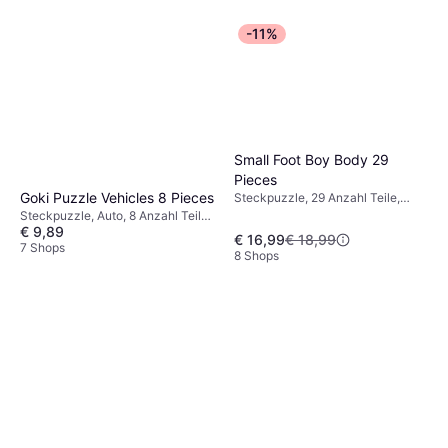
-11%
Small Foot Boy Body 29
Pieces
Goki Puzzle Vehicles 8 Pieces
Steckpuzzle, 29 Anzahl Teile,
16x29cm
Steckpuzzle, Auto, 8 Anzahl Teile,
€ 9,89
30x21cm
€ 16,99
€ 18,99
7 Shops
8 Shops