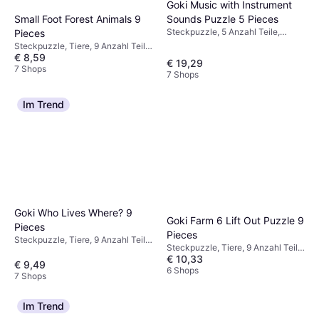
Goki Music with Instrument
Small Foot Forest Animals 9
Sounds Puzzle 5 Pieces
Steckpuzzle, 5 Anzahl Teile,
Pieces
29x20cm
Steckpuzzle, Tiere, 9 Anzahl Teile,
€ 8,59
30x22cm
€ 19,29
7 Shops
7 Shops
Im Trend
Goki Who Lives Where? 9
Goki Farm 6 Lift Out Puzzle 9
Pieces
Pieces
Steckpuzzle, Tiere, 9 Anzahl Teile,
Steckpuzzle, Tiere, 9 Anzahl Teile,
18x18cm
€ 10,33
30x21cm
€ 9,49
6 Shops
7 Shops
Im Trend