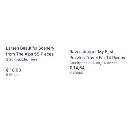
Larsen Beautiful Scenery
Ravensburger My First
from The Alps 55 Pieces
Puzzles Travel Far 14 Pieces
Steckpuzzle, Tiere
Steckpuzzle, Auto, 14 Anzahl
€ 14,64
Teile, 17x12cm
€ 10,03
6 Shops
6 Shops