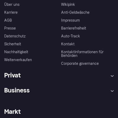
Über uns
Wikipink
Karriere
Anti-Geldwäsche
AGB
Impressum
Presse
Barrierefreiheit
Datenschutz
Auto-Track
Sicherheit
Kontakt
Nachhaltigkeit
Kontaktinformationen für
Behörden
Weiterverkaufen
Corporate governance
Privat
Hilfe
Käuferschutzrichtlinien
Business
Einloggen
Beschwerden
Händlersupport
Entwicklerseite
Klarna App
Datenschutzeinstellungen
Händlerportal
Betriebsstatus
Markt
Shops entdecken
Dein Widerrufsrecht
Mit Klarna verkaufen
Plattformen und Partner