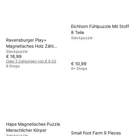
Eichhorn Fühlpuzzle Mit Stoff
8 Teile
Steckpuzzle
Ravensburger Play+
Magnetisches Holz Zähl
Steckpuzzle
Puzzle 12 Monate
€ 18,99
Oder 3 Zahlungen von € 6,33
€ 10,99
8 Shops
9+ Shops
Hape Magnetisches Puzzle
Menschlicher Körper
Small Foot Farm 9 Pieces
Steckpuzzle