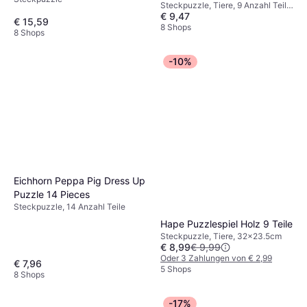
Steckpuzzle, Tiere, 9 Anzahl Teile,
€ 9,47
30x22cm
€ 15,59
8 Shops
8 Shops
-10%
Eichhorn Peppa Pig Dress Up
Puzzle 14 Pieces
Steckpuzzle, 14 Anzahl Teile
Hape Puzzlespiel Holz 9 Teile
Steckpuzzle, Tiere, 32x23.5cm
€ 8,99
€ 9,99
Oder 3 Zahlungen von € 2,99
€ 7,96
5 Shops
8 Shops
-17%