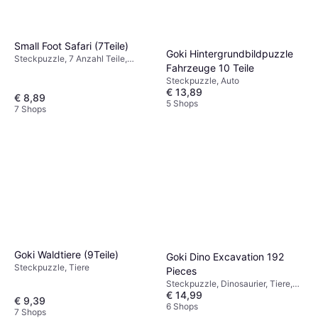
Small Foot Safari (7Teile)
Goki Hintergrundbildpuzzle
Steckpuzzle, 7 Anzahl Teile,
Fahrzeuge 10 Teile
30x22cm
Steckpuzzle, Auto
€ 13,89
€ 8,89
5 Shops
7 Shops
Goki Waldtiere (9Teile)
Goki Dino Excavation 192
Steckpuzzle, Tiere
Pieces
Steckpuzzle, Dinosaurier, Tiere,
€ 14,99
192 Anzahl Teile, 46.5x33cm
€ 9,39
6 Shops
7 Shops