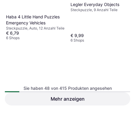
Legler Everyday Objects
Steckpuzzle, 9 Anzahl Teile
Haba 4 Little Hand Puzzles
Emergency Vehicles
Steckpuzzle, Auto, 12 Anzahl Teile
€ 6,79
€ 9,99
6 Shops
6 Shops
Sie haben 48 von 415 Produkten angesehen
Mehr anzeigen
Hape Chunky Alphabet
Small Foot Country Life 9
Puzzle 27 Pieces
Pieces
Steckpuzzle, 27 Anzahl Teile,
Steckpuzzle, 9 Anzahl Teile
27x2cm
€ 9,67
€ 14,99
6 Shops
7 Shops
1
2
3
...
6
...
9