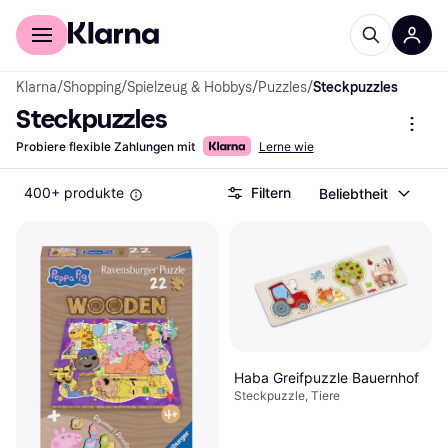
Für Shopper
Für Händler
Klarna
/
Shopping
/
Spielzeug & Hobbys
/
Puzzles
/
Steckpuzzles
Steckpuzzles
Probiere flexible Zahlungen mit
Lerne wie
400+ produkte
Filtern
Beliebtheit
Haba Greifpuzzle Bauernhof
Steckpuzzle, Tiere