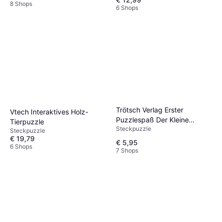
8 Shops
6 Shops
Trötsch Verlag Erster
Vtech Interaktives Holz-
Puzzlespaß Der Kleine
Tierpuzzle
Steckpuzzle
Maulwurf
Steckpuzzle
€ 19,79
€ 5,95
6 Shops
7 Shops