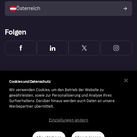
Österreich
Folgen
Cookies und Datenschutz
Wir verwenden Cookies, um den Betrieb der Website zu
gewährleisten, sowie zur Personalisierung und Analyse Ihres
Surfverhaltens. Darüber hinaus werden auch Daten an unsere
Werbepartner übermittelt.
Einstellungen ändern
Copyright © 2005-2026 Klarna Bank AB (publ). Headquarters: Stockholm, Sweden. All
rights reserved. Klarna Bank AB (publ). Sveavägen 46, 111 34 Stockholm. Organization
number: 556737-0431