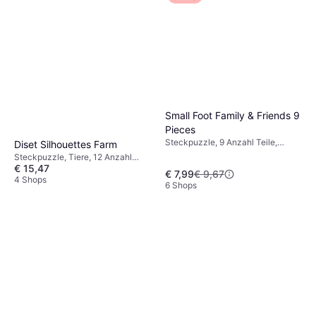
Small Foot Family & Friends 9
Pieces
Steckpuzzle, 9 Anzahl Teile,
Diset Silhouettes Farm
30x22cm
Steckpuzzle, Tiere, 12 Anzahl
€ 15,47
Teile
€ 7,99
€ 9,67
4 Shops
6 Shops