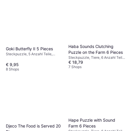
Haba Sounds Clutching
Goki Butterfly II 5 Pieces
Puzzle on the Farm 6 Pieces
Steckpuzzle, 5 Anzahl Teile,
Steckpuzzle, Tiere, 6 Anzahl Teile,
17x13cm
€ 18,79
35x24cm
€ 9,95
7 Shops
8 Shops
Hape Puzzle with Sound
Farm 6 Pieces
Djeco The Food is Served 20