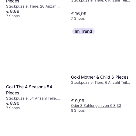
Steckpuzzle, Tiere, 6 Anzahl Teile,
Pieces
22x21cm
Steckpuzzle, Tiere, 20 Anzahl
€ 8,89
Teile
€ 16,99
7 Shops
7 Shops
Im Trend
Goki Mother & Child 6 Pieces
Steckpuzzle, Tiere, 6 Anzahl Teile,
Goki The 4 Seasons 54
30x21cm
Pieces
Steckpuzzle, 54 Anzahl Teile,
€ 9,99
€ 8,90
20x20cm
Oder 3 Zahlungen von € 3,33
7 Shops
8 Shops