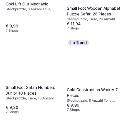
Goki Lift Out Mechanic
Small Foot Wooden Alphabet
Steckpuzzle, 8 Anzahl Teile,
Puzzle Safari 26 Pieces
30x21cm
Steckpuzzle, Tiere, 26 Anzahl
€ 11,94
Teile, 29x22cm
€ 9,99
7 Shops
7 Shops
Im Trend
Small Foot Safari Numbers
Goki Construction Worker 7
Junior 10 Pieces
Pieces
Steckpuzzle, Tiere, 10 Anzahl
Steckpuzzle, 8 Anzahl Teile,
Teile, 29x22cm
€ 9,99
30x21cm
€ 9,30
7 Shops
7 Shops