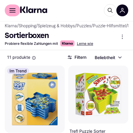
Für Shopper
Für Händler
Klarna
/
Shopping
/
Spielzeug & Hobbys
/
Puzzles
/
Puzzle-Hilfsmittel
/
Sortierbox
Sortierboxen
Probiere flexible Zahlungen mit
Lerne wie
11 produkte
Filtern
Beliebtheit
Im Trend
Trefl Puzzle Sorter