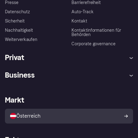
Presse
Barrierefreiheit
Datenschutz
Auto-Track
Sicherheit
Kontakt
Nachhaltigkeit
Kontaktinformationen für
Behörden
Weiterverkaufen
Corporate governance
Privat
Hilfe
Käuferschutzrichtlinien
Business
Einloggen
Beschwerden
Händlersupport
Entwicklerseite
Klarna App
Datenschutzeinstellungen
Händlerportal
Betriebsstatus
Markt
Shops entdecken
Dein Widerrufsrecht
Mit Klarna verkaufen
Plattformen und Partner
Österreich