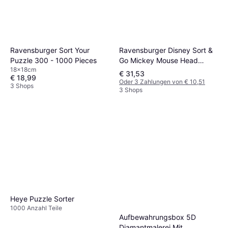
Ravensburger Disney Sort &
Ravensburger Sort Your
Go Mickey Mouse Head
Puzzle 300 - 1000 Pieces
18x18cm
Shaped Sorting Trays
€ 31,53
€ 18,99
Oder 3 Zahlungen von € 10,51
3 Shops
3 Shops
Heye Puzzle Sorter
1000 Anzahl Teile
Aufbewahrungsbox 5D
Diamantmalerei Mit