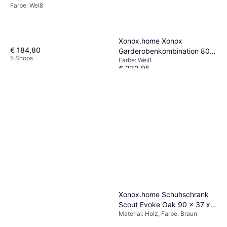
Farbe: Weiß
Schuhregal
Xonox.home Xonox
€ 184,80
Garderobenkombination 80
5 Shops
Farbe: Weiß
cm Schuhregal
€ 222,95
4 Shops
Xonox.home Schuhschrank
Scout Evoke Oak 90 x 37 x
Material: Holz, Farbe: Braun
96 cm Schuhregal