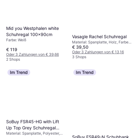
Mid you Westphalen white
Schuhregal 100x90cm
Vasagle Rachel Schuhregal
Farbe: Weiß
Material: Spanplatte, Holz, Farbe:
€ 39,50
Schwarz, Braun
€ 119
Oder 3 Zahlungen von € 13,16
Oder 3 Zahlungen von € 39,66
3 Shops
2 Shops
Im Trend
Im Trend
SoBuy FSR45-HG with Lift
Up Top Grey Schuhregal
Material: Spanplatte, Polyester,
80x46cm
SoBuy FSR49-N Schuhbank