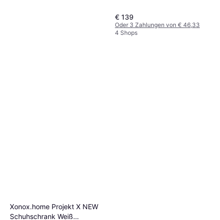
€ 139
Oder 3 Zahlungen von € 46,33
4 Shops
Mid you Weiß Schuhregal
Farbe: Weiß
€ 148
5 Shops
Xonox.home Projekt X NEW
Schuhschrank Weiß