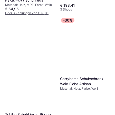
FSR87-K-W Schuhregal
Material: Holz, MDF, Farbe: Weiß
€ 198,41
€ 54,95
3 Shops
Oder 3 Zahlungen von € 18,31
3 Shops
-30%
Carryhome Schuhschrank
Weiß Eiche Artisan
Material: Holz, Farbe: Weiß
Schuhregal
Tchibo Schuhkipper Piazza