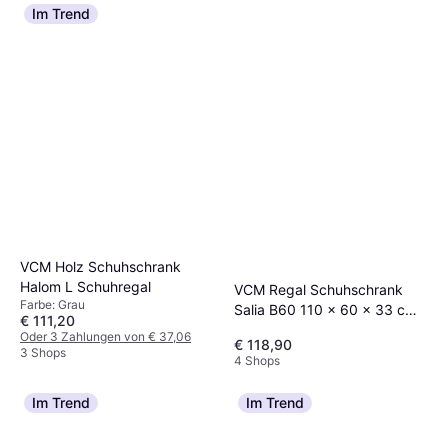
Im Trend
Xora XXL Schuh
Mehrzweckschrank LIV
€ 149
€ 165,90
Schuhregal
Oder 3 Zahlungen von € 49,66
3 Shops
VCM Holz Schuhschrank
Halom L Schuhregal
VCM Regal Schuhschrank
Farbe: Grau
Salia B60 110 x 60 x 33 cm
€ 111,20
Schuhregal
Oder 3 Zahlungen von € 37,06
€ 118,90
3 Shops
4 Shops
Im Trend
Im Trend