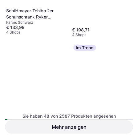
Schildmeyer Tchibo 2er
Schuhschrank Ryker
Farbe: Schwarz
Schwarz Schuhregal
€ 133,99
€ 198,71
4 Shops
4 Shops
Im Trend
SoBuy Schuhschrank Natur
Sie haben 48 von 2587 Produkten angesehen
Schmal Schuhkipper Fsr202-
n Schuhregal
Mehr anzeigen
Mid you 2er Schuhschrank
Ryker Schwarz Metall