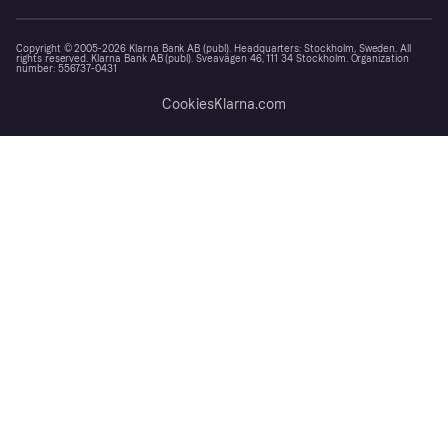
Copyright © 2005-2026 Klarna Bank AB (publ). Headquarters: Stockholm, Sweden. All
rights reserved. Klarna Bank AB (publ). Sveavägen 46, 111 34 Stockholm. Organization
number: 556737-0431
Cookies
Klarna.com