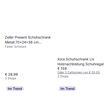
Zeller Present Schuhschrank
Metall 70x24x36 cm
Farbe: Schwarz
Schuhregal 61x36cm
Xora Schuhschrank Liv
Holznachbildung Schuhregal
€ 159
Oder 3 Zahlungen von € 53,00
€ 28,99
2 Shops
3 Shops
Im Trend
Im Trend