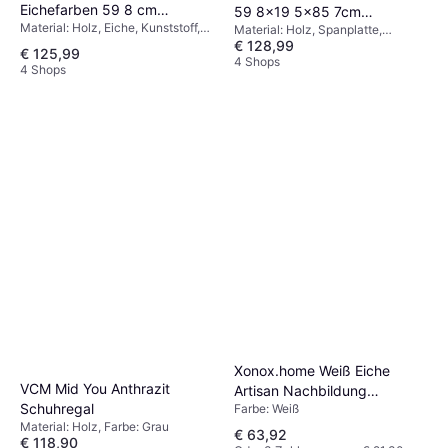
Eichefarben 59 8 cm
59 8x19 5x85 7cm
Material: Holz, Eiche, Kunststoff,
Schuhregal
Material: Holz, Spanplatte,
Schuhregal
Spanplatte, Farbe: Schwarz,
€ 128,99
Kunststoff, Farbe: Schwarz,
€ 125,99
Beige, Natur
Violett, Braun
4 Shops
4 Shops
Xonox.home Weiß Eiche
VCM Mid You Anthrazit
Artisan Nachbildung
Schuhregal
Farbe: Weiß
Schuhregal
Material: Holz, Farbe: Grau
€ 63,92
€ 118,90