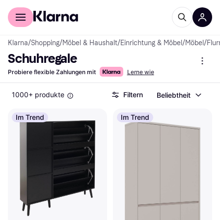
Für Shopper
Für Händler
Klarna
/
Shopping
/
Möbel & Haushalt
/
Einrichtung & Möbel
/
Möbel
/
Flu
Schuhregale
Probiere flexible Zahlungen mit
Lerne wie
1000+ produkte
Filtern
Beliebtheit
Im Trend
Im Trend