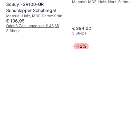
Material: MDF, Holz, Harz, Farbe:
SoBuy FSR100-GR
Beige, Grau, Weiß, Schwarz
Schuhkipper Schuhregal
Material: Holz, MDF, Farbe: Grün,
€ 136,95
Grau
Oder 3 Zahlungen von € 45,65
€ 294,02
3 Shops
3 Shops
-12%