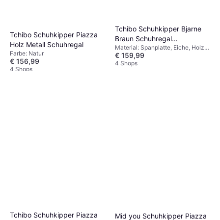
Tchibo Schuhkipper Bjarne
Tchibo Schuhkipper Piazza
Braun Schuhregal
Holz Metall Schuhregal
Material: Spanplatte, Eiche, Holz,
59.8x131cm
Farbe: Natur
€ 159,99
Farbe: Braun, Mehrfarbig, Violett
€ 156,99
4 Shops
4 Shops
Tchibo Schuhkipper Piazza
Mid you Schuhkipper Piazza