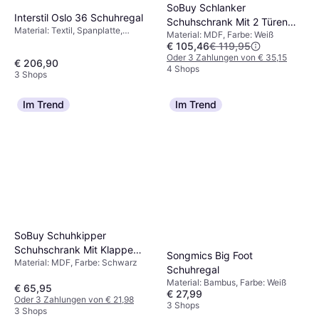
SoBuy Schlanker
Interstil Oslo 36 Schuhregal
Schuhschrank Mit 2 Türen
Material: Textil, Spanplatte,
Material: MDF, Farbe: Weiß
Und Schublade Weiß
Polyester, Polypropylen, Stahl,
€ 105,46
€ 119,95
Schuhregal
Kunststoff, Farbe: Schwarz,
Oder 3 Zahlungen von € 35,15
€ 206,90
Eigenschaften: Verstellbarer Sitz
4 Shops
3 Shops
Im Trend
Im Trend
SoBuy Schuhkipper
Schuhschrank Mit Klappe
Songmics Big Foot
Material: MDF, Farbe: Schwarz
FSR98-L-SCH Schwarz
Schuhregal
Schuhregal
Material: Bambus, Farbe: Weiß
€ 65,95
€ 27,99
Oder 3 Zahlungen von € 21,98
3 Shops
3 Shops