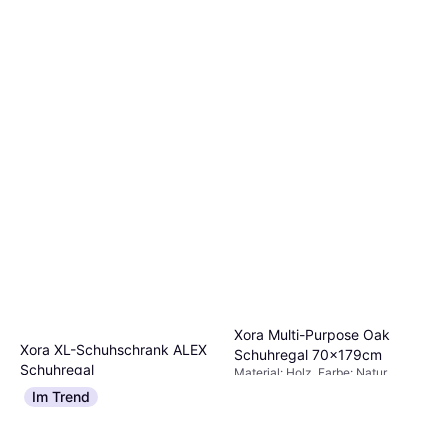
Xora Multi-Purpose Oak
Xora XL-Schuhschrank ALEX
Schuhregal 70x179cm
Schuhregal
Material: Holz, Farbe: Natur
Farbe: Weiß
€ 79
Im Trend
€ 79
Oder 3 Zahlungen von € 26,33
Oder 3 Zahlungen von € 26,33
2 Shops
2 Shops