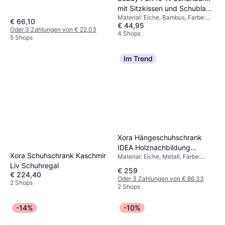
MDF, Farbe: Grau
mit Sitzkissen und Schublade
Material: Eiche, Bambus, Farbe:
55 x 46 x 30 cm Schuhregal
€ 66,10
€ 44,95
Natur, Braun, Grau
Oder 3 Zahlungen von € 22,03
4 Shops
5 Shops
Im Trend
Xora Hängeschuhschrank
IDEA Holznachbildung
Xora Schuhschrank Kaschmir
Material: Eiche, Metall, Farbe:
Schuhregal 140x82cm
Weiß
Liv Schuhregal
€ 259
€ 224,40
Oder 3 Zahlungen von € 86,33
2 Shops
2 Shops
-14%
-10%