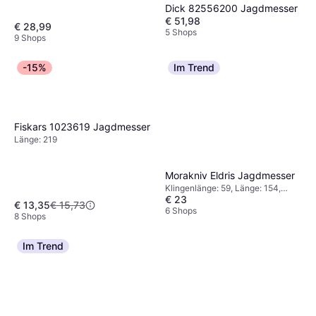
Dick 82556200 Jagdmesser
€ 51,98
€ 28,99
5 Shops
9 Shops
-15%
Im Trend
Fiskars 1023619 Jagdmesser
Länge: 219
Morakniv Eldris Jagdmesser
Klingenlänge: 59, Länge: 154,
€ 23
Gewicht: 119
€ 13,35
€ 15,73
6 Shops
8 Shops
Im Trend