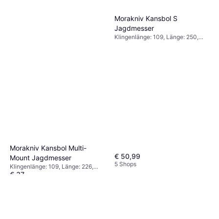
Morakniv Kansbol S
Jagdmesser
Klingenlänge: 109, Länge: 250,
Gewicht: 177.1
Morakniv Kansbol Multi-
€ 50,99
Mount Jagdmesser
5 Shops
Klingenlänge: 109, Länge: 226,
€ 37
Gewicht: 134
5 Shops