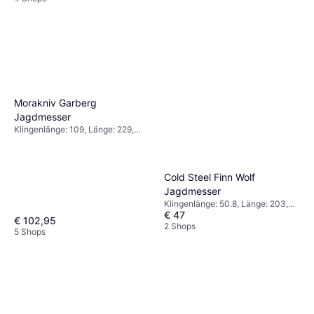
Morakniv ‎Garberg
Jagdmesser
Klingenlänge: 109, Länge: 229,
Gewicht: 272
Cold Steel Finn Wolf
Jagdmesser
Klingenlänge: 50.8, Länge: 203,
€ 47
Gewicht: 96.39
€ 102,95
2 Shops
5 Shops