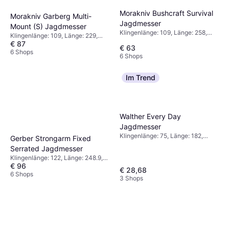
Morakniv Bushcraft Survival
Morakniv Garberg Multi-
Jagdmesser
Mount (S) Jagdmesser
Klingenlänge: 109, Länge: 258,
Klingenlänge: 109, Länge: 229,
Gewicht: 229
€ 87
Gewicht: 240
€ 63
6 Shops
6 Shops
Im Trend
Walther Every Day
Jagdmesser
Klingenlänge: 75, Länge: 182,
Gerber Strongarm Fixed
Gewicht: 91.5
Serrated Jagdmesser
Klingenlänge: 122, Länge: 248.9,
€ 96
Gewicht: 204
€ 28,68
6 Shops
3 Shops