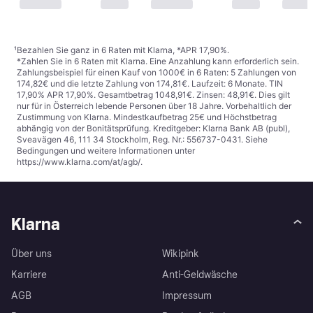
¹
Bezahlen Sie ganz in 6 Raten mit Klarna, *APR 17,90%.
*Zahlen Sie in 6 Raten mit Klarna. Eine Anzahlung kann erforderlich sein.
Zahlungsbeispiel für einen Kauf von 1000€ in 6 Raten: 5 Zahlungen von
174,82€ und die letzte Zahlung von 174,81€. Laufzeit: 6 Monate. TIN
17,90% APR 17,90%. Gesamtbetrag 1048,91€. Zinsen: 48,91€. Dies gilt
nur für in Österreich lebende Personen über 18 Jahre. Vorbehaltlich der
Zustimmung von Klarna. Mindestkaufbetrag 25€ und Höchstbetrag
abhängig von der Bonitätsprüfung. Kreditgeber: Klarna Bank AB (publ),
Sveavägen 46, 111 34 Stockholm, Reg. Nr.: 556737-0431. Siehe
Bedingungen und weitere Informationen unter
https://www.klarna.com/at/agb/
.
Klarna
Über uns
Wikipink
Karriere
Anti-Geldwäsche
AGB
Impressum