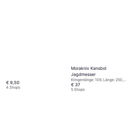
Morakniv Kansbol
Jagdmesser
Klingenlänge: 109, Länge: 250,
€ 9,50
€ 37
Gewicht: 134
4 Shops
5 Shops