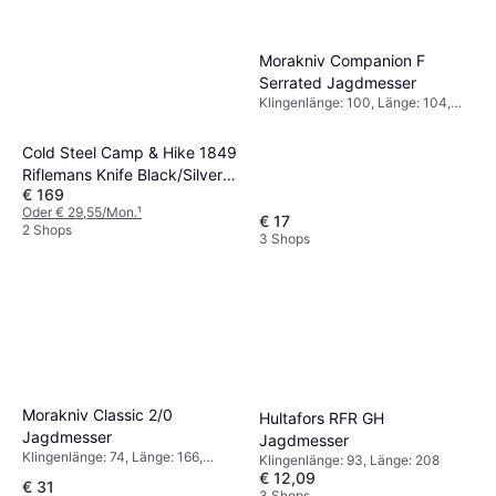
Morakniv Companion F
Serrated Jagdmesser
Klingenlänge: 100, Länge: 104,
Gewicht: 130.3
Cold Steel Camp & Hike 1849
Riflemans Knife Black/Silver
€ 169
Jagdmesser
Oder € 29,55/Mon.
¹
€ 17
2 Shops
3 Shops
Morakniv Classic 2/0
Hultafors RFR GH
Jagdmesser
Jagdmesser
Klingenlänge: 74, Länge: 166,
Klingenlänge: 93, Länge: 208
Gewicht: 53.5
€ 12,09
€ 31
3 Shops