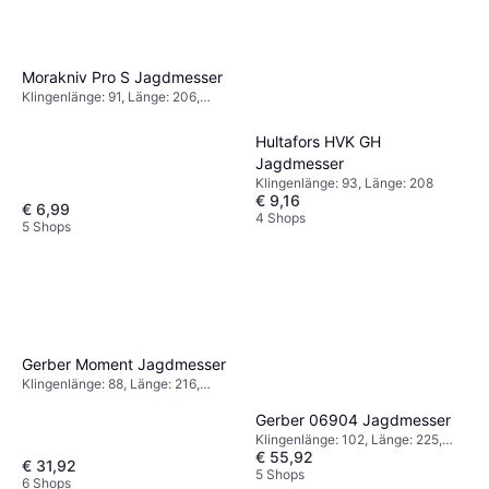
Morakniv Pro S Jagdmesser
Klingenlänge: 91, Länge: 206,
Gewicht: 127
Hultafors HVK GH
Jagdmesser
Klingenlänge: 93, Länge: 208
€ 9,16
€ 6,99
4 Shops
5 Shops
Gerber Moment Jagdmesser
Klingenlänge: 88, Länge: 216,
Gewicht: 155
Gerber 06904 Jagdmesser
Klingenlänge: 102, Länge: 225,
€ 55,92
Gewicht: 108
€ 31,92
5 Shops
6 Shops