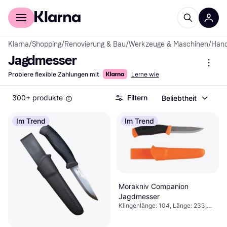
Für Shopper
Für Händler
Klarna
/
Shopping
/
Renovierung & Bau
/
Werkzeuge & Maschinen
/
Han
Jagdmesser
Probiere flexible Zahlungen mit
Lerne wie
300+ produkte
Filtern
Beliebtheit
Im Trend
Im Trend
Morakniv Companion
Jagdmesser
Klingenlänge: 104, Länge: 233,
Gewicht: 110