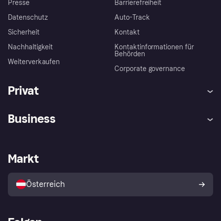
Presse
Barrierefreiheit
Datenschutz
Auto-Track
Sicherheit
Kontakt
Nachhaltigkeit
Kontaktinformationen für
Behörden
Weiterverkaufen
Corporate governance
Privat
Hilfe
Käuferschutzrichtlinien
Business
Einloggen
Beschwerden
Händlersupport
Entwicklerseite
Klarna App
Datenschutzeinstellungen
Händlerportal
Betriebsstatus
Markt
Shops entdecken
Dein Widerrufsrecht
Mit Klarna verkaufen
Plattformen und Partner
Österreich