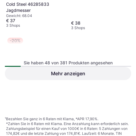
Cold Steel 46285833
Jagdmesser
Gewicht: 68.04
€ 37
€ 38
3 Shops
3 Shops
-20%
Sie haben 48 von 381 Produkten angesehen
Gerber 31-000588
Jagdmesser
Mehr anzeigen
Klingenlänge: 102, Länge: 213,
Gewicht: 125
Morakniv Bugåbner
Jagdmesser
€ 23
€ 23,92
€ 29,90
3 Shops
4 Shops
1
2
3
...
6
...
8
¹
Bezahlen Sie ganz in 6 Raten mit Klarna, *APR 17,90%.
*Zahlen Sie in 6 Raten mit Klarna. Eine Anzahlung kann erforderlich sein.
Zahlungsbeispiel für einen Kauf von 1000€ in 6 Raten: 5 Zahlungen von
174,82€ und die letzte Zahlung von 174,81€. Laufzeit: 6 Monate. TIN