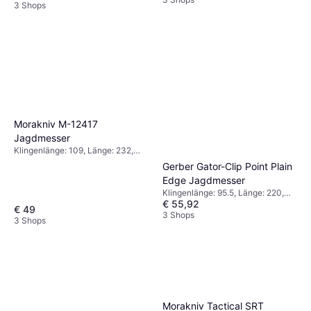
3 Shops
Morakniv M-12417
Jagdmesser
Klingenlänge: 109, Länge: 232,
Gewicht: 255
Gerber Gator-Clip Point Plain
Edge Jagdmesser
Klingenlänge: 95.5, Länge: 220,
€ 55,92
Gewicht: 153
€ 49
3 Shops
3 Shops
Morakniv Tactical SRT