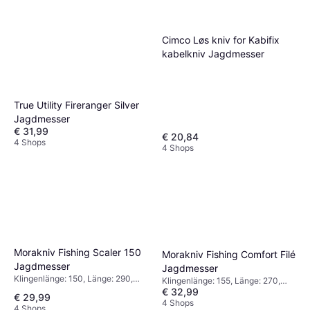
Cimco Løs kniv for Kabifix
kabelkniv Jagdmesser
True Utility Fireranger Silver
Jagdmesser
€ 31,99
€ 20,84
4 Shops
4 Shops
Morakniv Fishing Scaler 150
Morakniv Fishing Comfort Filé
Jagdmesser
Jagdmesser
Klingenlänge: 150, Länge: 290,
Klingenlänge: 155, Länge: 270,
Gewicht: 125.5
€ 32,99
Gewicht: 95.7
€ 29,99
4 Shops
4 Shops