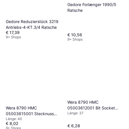
Gedore Forlænger 1990/5
Ratsche
Gedore Reduzierstück 3219
Antriebs-4-KT.3/4 Ratsche
€ 17,39
€ 10,56
9+ Shops
9+ Shops
Wera 8790 HMC
Wera 8790 HMC
05003612001 Bit Socket
Länge: 37
05003615001 Stecknuss
Ratsche
Länge: 40
Ratsche
€ 8,02
€ 6,28
9+ Shops