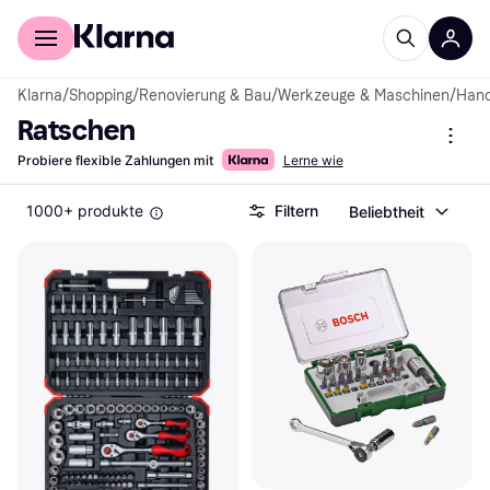
Für Shopper
Für Händler
Klarna
/
Shopping
/
Renovierung & Bau
/
Werkzeuge & Maschinen
/
Han
Ratschen
Probiere flexible Zahlungen mit
Lerne wie
1000+ produkte
Filtern
Beliebtheit