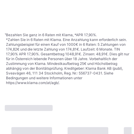
Steckschlüssel-Einsatz
€ 16,89
900LG-19 s: Vierkant hohl
€ 4,09
9+ Shops
1/2" Ratsche
9+ Shops
1
2
3
...
27
...
50
¹
Bezahlen Sie ganz in 6 Raten mit Klarna, *APR 17,90%.
*Zahlen Sie in 6 Raten mit Klarna. Eine Anzahlung kann erforderlich sein.
Zahlungsbeispiel für einen Kauf von 1000€ in 6 Raten: 5 Zahlungen von
174,82€ und die letzte Zahlung von 174,81€. Laufzeit: 6 Monate. TIN
17,90% APR 17,90%. Gesamtbetrag 1048,91€. Zinsen: 48,91€. Dies gilt nur
für in Österreich lebende Personen über 18 Jahre. Vorbehaltlich der
Zustimmung von Klarna. Mindestkaufbetrag 25€ und Höchstbetrag
abhängig von der Bonitätsprüfung. Kreditgeber: Klarna Bank AB (publ),
Sveavägen 46, 111 34 Stockholm, Reg. Nr.: 556737-0431. Siehe
Bedingungen und weitere Informationen unter
https://www.klarna.com/at/agb/
.