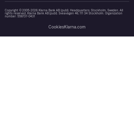
Copyright © 2005-2026 Klarna Bank AB (publ). Headquarters: Stockholm, Sweden. All
rights reserved. Klarna Bank AB (publ). Sveavägen 46, 111 34 Stockholm. Organization
number: 556737-0431
Cookies
Klarna.com