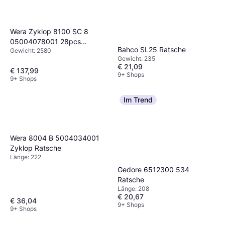
Wera Zyklop 8100 SC 8
05004078001 28pcs
Bahco SL25 Ratsche
Gewicht: 2580
Ratsche
Gewicht: 235
€ 21,09
€ 137,99
9+ Shops
9+ Shops
Im Trend
Wera 8004 B 5004034001
Zyklop Ratsche
Länge: 222
Gedore 6512300 534
Ratsche
Länge: 208
€ 20,67
€ 36,04
9+ Shops
9+ Shops