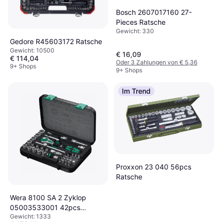
Bosch 2607017160 27-
Pieces Ratsche
Gewicht: 330
Gedore R45603172 Ratsche
Gewicht: 10500
€ 16,09
€ 114,04
Oder 3 Zahlungen von € 5,36
9+ Shops
9+ Shops
Im Trend
Proxxon 23 040 56pcs
Ratsche
Wera 8100 SA 2 Zyklop
05003533001 42pcs
Gewicht: 1333
Ratsche