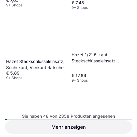
€ 7,65
Ratsche
€ 7,48
9+ Shops
9+ Shops
Hazet 1/2" 6-kant
Steckschlüsseleinsatz
Hazet Steckschlüsseleinsatz,
Ratsche
Sechskant, Vierkant Ratsche
€ 5,89
€ 17,89
9+ Shops
9+ Shops
Sie haben 48 von 2358 Produkten angesehen
Hazet 1/4" 6-kant 10,0
Mehr anzeigen
Ratsche
Hazet 6-Kant-