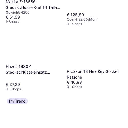
Makita E-16586
Steckschlüssel-Set 14 Teile
Gewicht: 4200
Ratsche
€ 125,80
€ 51,99
Oder € 22,00/Mon.
¹
9 Shops
9+ Shops
Hazet 4680-1
Proxxon 18 Hex Key Socket
Steckschlüsseleinsatz
Ratsche
Ratsche
€ 46,98
€ 37,29
9+ Shops
9+ Shops
Im Trend