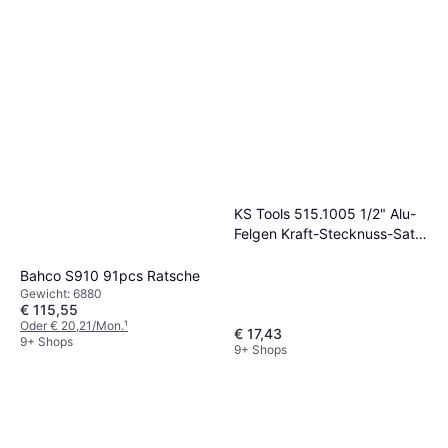
KS Tools 515.1005 1/2" Alu-
Felgen Kraft-Stecknuss-Satz,
3-tlg Ratsche
Bahco S910 91pcs Ratsche
Gewicht: 6880
€ 115,55
Oder € 20,21/Mon.
¹
€ 17,43
9+ Shops
9+ Shops