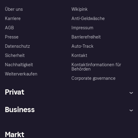
Über uns
Wikipink
Karriere
Anti-Geldwäsche
AGB
Impressum
Presse
Barrierefreiheit
Datenschutz
Auto-Track
Sicherheit
Kontakt
Nachhaltigkeit
Kontaktinformationen für
Behörden
Weiterverkaufen
Corporate governance
Privat
Hilfe
Käuferschutzrichtlinien
Business
Einloggen
Beschwerden
Händlersupport
Entwicklerseite
Klarna App
Datenschutzeinstellungen
Händlerportal
Betriebsstatus
Markt
Shops entdecken
Dein Widerrufsrecht