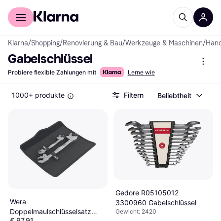
Für Shopper
Für Händler
Klarna
/
Shopping
/
Renovierung & Bau
/
Werkzeuge & Maschinen
/
Han
Gabelschlüssel
Probiere flexible Zahlungen mit
Lerne wie
1000+ produkte
Filtern
Beliebtheit
Gedore R05105012
Wera
3300960 Gabelschlüssel
Doppelmaulschlüsselsatz
Gewicht: 2420
€ 97,91