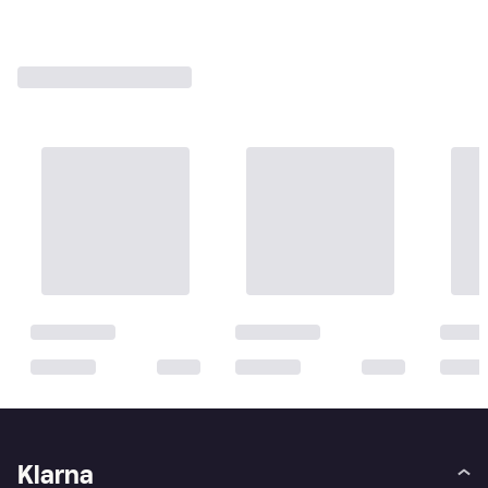
1
2
3
...
25
...
46
Klarna