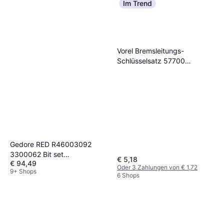
Im Trend
Vorel Bremsleitungs-
Schlüsselsatz 57700
Gabelschlüssel
Gedore RED R46003092
3300062 Bit set
€ 5,18
€ 94,49
Gabelschlüssel
Oder 3 Zahlungen von € 1,72
9+ Shops
6 Shops