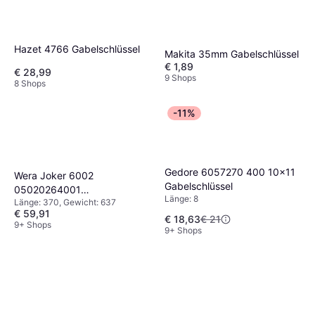
Hazet 4766 Gabelschlüssel
Makita 35mm Gabelschlüssel
€ 1,89
€ 28,99
9 Shops
8 Shops
-11%
Gedore 6057270 400 10x11
Wera Joker 6002
Gabelschlüssel
05020264001
Länge: 8
Länge: 370, Gewicht: 637
Gabelschlüssel
€ 59,91
€ 18,63
€ 21
9+ Shops
9+ Shops