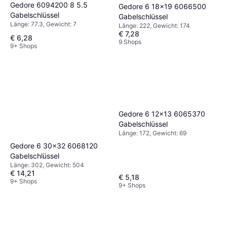
Gedore 6094200 8 5.5
Gedore 6 18x19 6066500
Gabelschlüssel
Gabelschlüssel
Länge: 77.3, Gewicht: 7
Länge: 222, Gewicht: 174
€ 7,28
€ 6,28
9 Shops
9+ Shops
KS Tools 1/2" CHROMEplus
Gelenk-Steckgriff, 600mm
Gedore 6 12x13 6065370
€ 19,98
Gabelschlüssel
Gabelschlüssel
Oder 3 Zahlungen von € 6,66
9+ Shops
Länge: 172, Gewicht: 69
Gedore 6 30x32 6068120
Gabelschlüssel
Länge: 302, Gewicht: 504
€ 14,21
€ 5,18
9+ Shops
9+ Shops