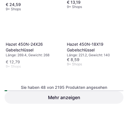
€ 13,19
€ 24,59
9+ Shops
9+ Shops
Hazet 450N-24X26
Hazet 450N-18X19
Gabelschlüssel
Gabelschlüssel
Länge: 269.4, Gewicht: 268
Länge: 221.2, Gewicht: 140
€ 8,59
€ 12,79
9+ Shops
9+ Shops
Sie haben 48 von 2195 Produkten angesehen
Mehr anzeigen
Hazet 450N-21X23
Hazet 450N-10X11
Gabelschlüssel
Gabelschlüssel
Länge: 246, Gewicht: 204
Länge: 155.7, Gewicht: 43
€ 6,39
€ 11,69
9+ Shops
9 Shops