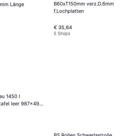
B60xT150mm verz.D.6mm
6mm Länge
f.Lochplatten
€ 35,64
5 Shops
au 1450 l
afel leer 987x493
BS Rollen Schwerlastrolle