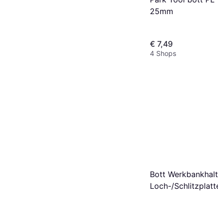
25mm
€ 7,49
4 Shops
Bott Werkbankhalt
Loch-/Schlitzplatte
B.1500/2000mm W