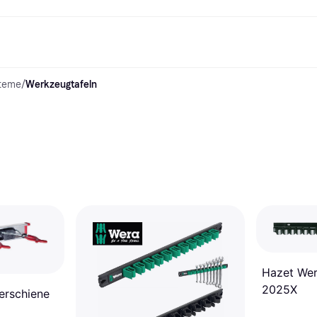
teme
/
Werkzeugtafeln
Shopping und Cashback
Shoppe und vergleiche Preise
Banking
Sparprodukte
Mobil
Foto & Video
Büroau
arkt
Cashback
Sale
Klarna Card
Gaming & Unterhaltung
Sparkonto
Reise-eSI
Shops entdecken
Schönheit & Gesundheit
Klarna Guthaben
Mobilgeräte & Wearables
Flexkonto
Mitgliedschaft
Bekleidung & Accessoires
Kinder & Familie
Festgeldkonto
d.at
Spielzeug & Hobbys
Fahrzeuge & Zubehör
ng
Möbel & Haushalt
Garten & Außenbereich
TV & Audio
Küchengeräte
Sport & Freizeit
Haushaltsgeräte
Computer
Bücher, Filme & Musik
Renovierung & Bau
Alle Ka
Hazet Wer
2025X
erschiene