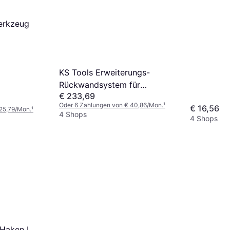
erkzeug
KS Tools Erweiterungs-
Rückwandsystem für
€ 233,69
Werkbänke
Oder 6 Zahlungen von € 40,86/Mon.
¹
€ 16,56
 25,79/Mon.
¹
4 Shops
4 Shops
-Haken L