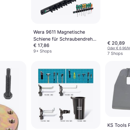
Wera 9611 Magnetische
Schiene für Schraubendreher
€ 20,89
€ 17,86
400 mm x 30 mm
Oder € 6,96/
9+ Shops
7 Shops
KS Tools P