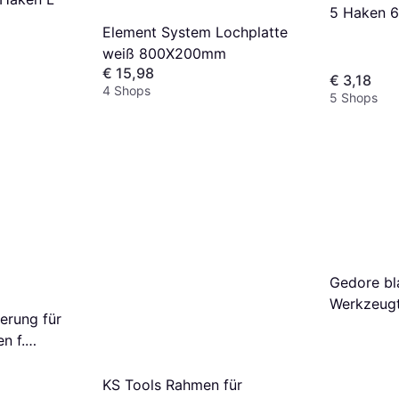
5 Haken 
Element System Lochplatte
weiß 800X200mm
€ 15,98
€ 3,18
4 Shops
5 Shops
Gedore bl
Werkzeugt
erung für
mm
n f.
erkbänke
KS Tools Rahmen für