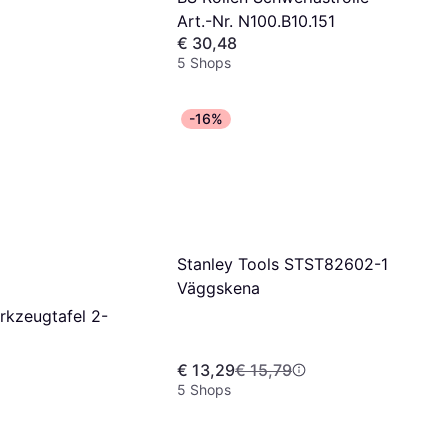
Art.-Nr. N100.B10.151
€ 30,48
5 Shops
-16%
Stanley Tools STST82602-1
Väggskena
kzeugtafel 2-
€ 13,29
€ 15,79
5 Shops