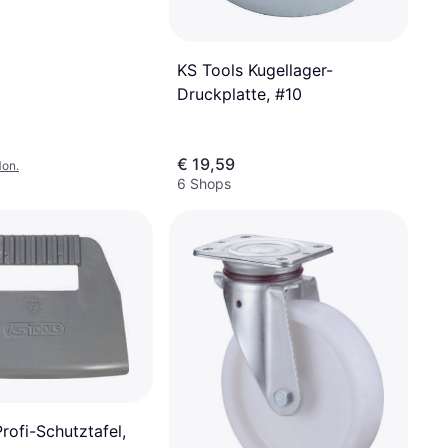
KS Tools Kugellager-
Druckplatte, #10
€ 19,59
Mon.
6 Shops
rofi-Schutztafel,