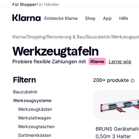
Für Shopper
Für Händler
Entdecke Klarna
Shop
App
Hilfe
Klarna
/
Shopping
/
Renovierung & Bau
/
Bauzubehör
/
Werkzeugsys
Zahlungsmethoden
Shops
Werkzeugtafeln
Zahlungsmethoden
MediaM
Sofort bezahlen
H&M
Bezahle in 3
Temu
Probiere flexible Zahlungen mit
Lerne wie
Teilzahlungen
Kauflan
Bezahle in bis zu 30
Samsu
Tagen
Filtern
200+ produkte
Ratenzahlung
Bauzubehör
Alle Shops
Werkzeugsysteme
Werkzeugkästen
Werkstattwagen
Werkzeugtaschen
BRUNS Gerätehalt
Sortimentkästen
0,50m 3 Halter