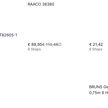
RAACO 38380
ST82605-1
€ 89,95
€ 110,48
€ 21,42
6 Shops
8 Shops
BRUNS Ger
0,75m 6 H