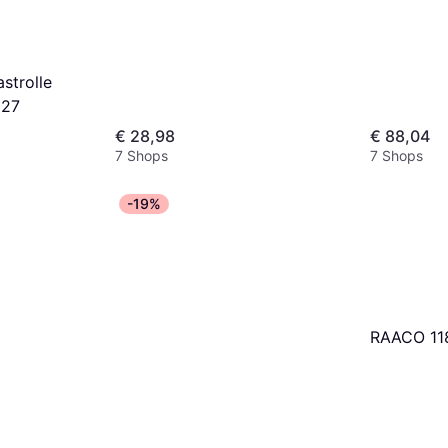
strolle
127
€ 28,98
€ 88,04
7 Shops
7 Shops
-19%
RAACO 11