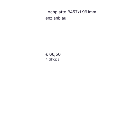
Lochplatte B457xL991mm
enzianblau
€ 66,50
4 Shops