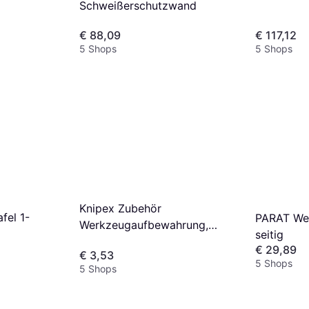
Schweißerschutzwand
€ 88,09
€ 117,12
5 Shops
5 Shops
Knipex Zubehör
fel 1-
PARAT Wer
Werkzeugaufbewahrung,
seitig
Ersatz-Tafelclip
€ 29,89
€ 3,53
Werkzeugkarte
5 Shops
5 Shops