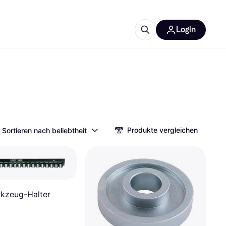
Login
Weitere Informationen
sstattung
M
Was ist Klarna?
Produkte vergleichen
Sortieren nach beliebtheit
tegorien
kzeug-Halter