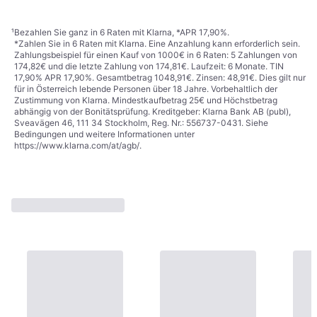
1
2
3
...
11
...
18
¹
Bezahlen Sie ganz in 6 Raten mit Klarna, *APR 17,90%.
*Zahlen Sie in 6 Raten mit Klarna. Eine Anzahlung kann erforderlich sein.
Zahlungsbeispiel für einen Kauf von 1000€ in 6 Raten: 5 Zahlungen von
174,82€ und die letzte Zahlung von 174,81€. Laufzeit: 6 Monate. TIN
17,90% APR 17,90%. Gesamtbetrag 1048,91€. Zinsen: 48,91€. Dies gilt nur
für in Österreich lebende Personen über 18 Jahre. Vorbehaltlich der
Zustimmung von Klarna. Mindestkaufbetrag 25€ und Höchstbetrag
abhängig von der Bonitätsprüfung. Kreditgeber: Klarna Bank AB (publ),
Sveavägen 46, 111 34 Stockholm, Reg. Nr.: 556737-0431. Siehe
Bedingungen und weitere Informationen unter
https://www.klarna.com/at/agb/
.