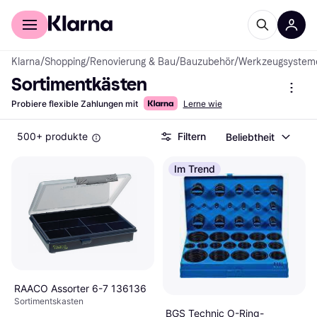
Für Shopper
Für Händler
Klarna
/
Shopping
/
Renovierung & Bau
/
Bauzubehör
/
Werkzeugsystem
Sortimentkästen
Probiere flexible Zahlungen mit
Lerne wie
500+ produkte
Filtern
Beliebtheit
Im Trend
RAACO Assorter 6-7 136136
Sortimentskasten
BGS Technic O-Ring-