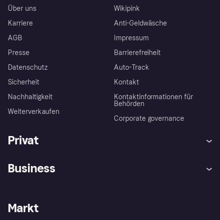
Über uns
Wikipink
Karriere
Anti-Geldwäsche
AGB
Impressum
Presse
Barrierefreiheit
Datenschutz
Auto-Track
Sicherheit
Kontakt
Nachhaltigkeit
Kontaktinformationen für
Behörden
Weiterverkaufen
Corporate governance
Privat
Hilfe
Käuferschutzrichtlinien
Business
Einloggen
Beschwerden
Händlersupport
Entwicklerseite
Klarna App
Datenschutzeinstellungen
Händlerportal
Betriebsstatus
Markt
Shops entdecken
Dein Widerrufsrecht
Mit Klarna verkaufen
Plattformen und Partner