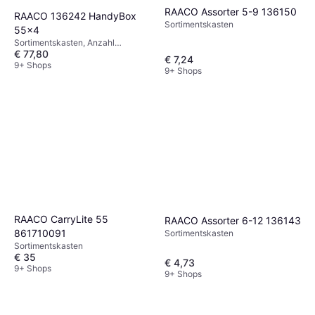
RAACO Assorter 5-9 136150
RAACO 136242 HandyBox
Sortimentskasten
55x4
Sortimentskasten, Anzahl
€ 77,80
Schubladen: 4
€ 7,24
9+ Shops
9+ Shops
RAACO CarryLite 55
RAACO Assorter 6-12 136143
861710091
Sortimentskasten
Sortimentskasten
€ 35
€ 4,73
9+ Shops
9+ Shops