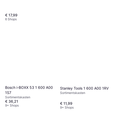
€ 17,99
6 Shops
RAACO 137447
Sortimentskasten
€ 219,99
Oder € 38,46/Mon.
¹
9 Shops
Bosch i-BOXX 53 1 600 A00
Stanley Tools 1 600 A00 1RV
1S7
Sortimentskasten
Sortimentskasten
€ 36,21
€ 11,99
9+ Shops
9+ Shops