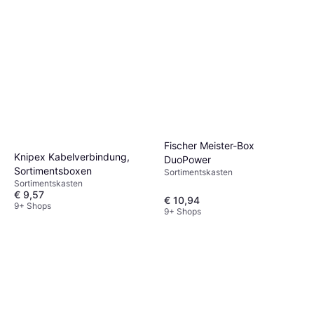
Festool Klemme KL-KS
Sortimentskasten
€ 58,99
9 Shops
Fischer Meister-Box
Knipex Kabelverbindung,
DuoPower
Sortimentsboxen
Sortimentskasten
Sortimentskasten
€ 9,57
€ 10,94
9+ Shops
9+ Shops