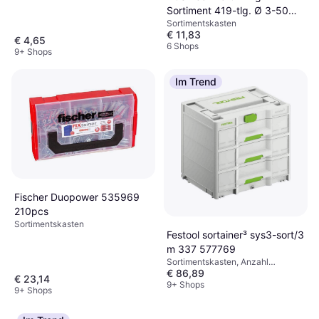
Sortiment 419-tlg. Ø 3-50
Sortimentskasten
mm
€ 11,83
€ 4,65
6 Shops
9+ Shops
Im Trend
Fischer Duopower 535969
210pcs
Sortimentskasten
Festool sortainer³ sys3-sort/3
m 337 577769
Sortimentskasten, Anzahl
€ 86,89
Schubladen: 3
€ 23,14
9+ Shops
9+ Shops