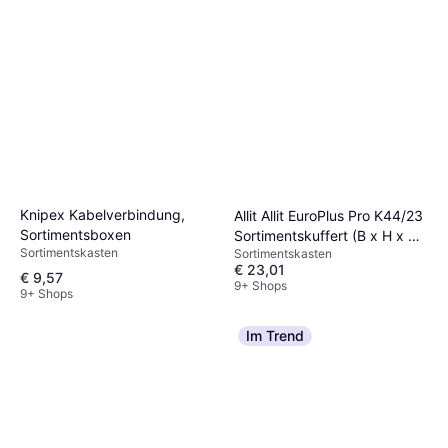
Knipex Kabelverbindung,
Allit Allit EuroPlus Pro K44/23
Sortimentsboxen
Sortimentskuffert (B x H x T)
Sortimentskasten
Sortimentskasten
440 x 76 x 355 mm Antal
€ 23,01
fag: 23 1 stk
€ 9,57
9+ Shops
9+ Shops
Im Trend