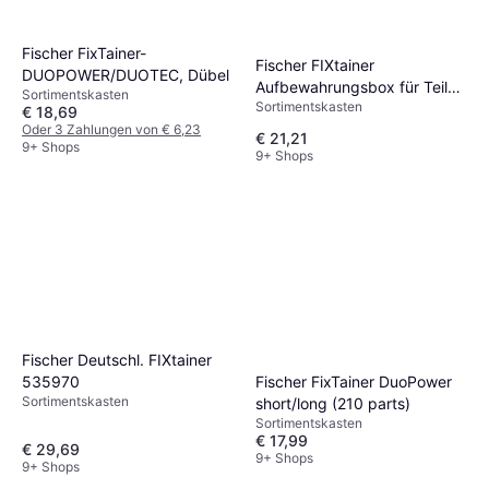
Fischer FixTainer-
Fischer FIXtainer
DUOPOWER/DUOTEC, Dübel
Aufbewahrungsbox für Teile
Sortimentskasten
Sortimentskasten
(240 Stück)
€ 18,69
Oder 3 Zahlungen von € 6,23
€ 21,21
9+ Shops
9+ Shops
Fischer Deutschl. FIXtainer
535970
Fischer FixTainer DuoPower
Sortimentskasten
short/long (210 parts)
Sortimentskasten
€ 17,99
€ 29,69
9+ Shops
9+ Shops