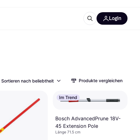
Login
Weitere Informationen
sstattung
M
Was ist Klarna?
Produkte vergleichen
Sortieren nach beliebtheit
tegorien
Im Trend
Bosch AdvancedPrune 18V-
45 Extension Pole
Länge 71.5 cm