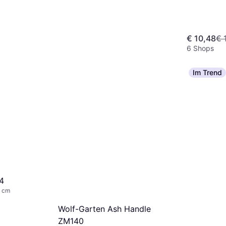
€ 10,48
€ 
6 Shops
Im Trend
V4
0 cm
Gardena Combisystem
Wolf-Garten Ash Handle
Ergoline Handle 3734-20
ZM140