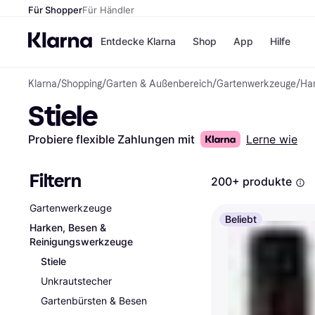
Für Shopper
Für Händler
Entdecke Klarna
Shop
App
Hilfe
Klarna
/
Shopping
/
Garten & Außenbereich
/
Gartenwerkzeuge
/
Ha
Zahlungsmethoden
Shops
Stiele
Zahlungsmethoden
MediaM
Sofort bezahlen
H&M
Bezahle in 3
Temu
Probiere flexible Zahlungen mit
Lerne wie
Teilzahlungen
Kauflan
Bezahle in bis zu 30
Samsu
Tagen
Filtern
200+ produkte
Ratenzahlung
Gartenwerkzeuge
Alle Shops
Beliebt
Harken, Besen &
Reinigungswerkzeuge
Stiele
Unkrautstecher
Gartenbürsten & Besen