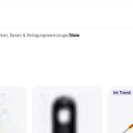
rken, Besen & Reinigungswerkzeuge
/
Stiele
Shopping und Cashback
Shoppe und vergleiche Preise
Banking
Sparprodukte
Mobil
Foto & Video
Büroau
arkt
Cashback
Sale
Klarna Card
Gaming & Unterhaltung
Sparkonto
Reise-eSI
Shops entdecken
Schönheit & Gesundheit
Klarna Guthaben
Mobilgeräte & Wearables
Flexkonto
Mitgliedschaft
Bekleidung & Accessoires
Kinder & Familie
Festgeldkonto
d.at
Spielzeug & Hobbys
Fahrzeuge & Zubehör
ng
Möbel & Haushalt
Garten & Außenbereich
TV & Audio
Küchengeräte
Sport & Freizeit
Haushaltsgeräte
Computer
Bücher, Filme & Musik
Renovierung & Bau
Alle Ka
Im Trend