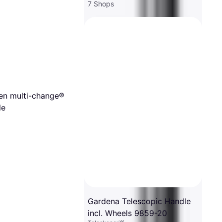
7 Shops
en multi-change®
le
Gardena Telescopic Handle
incl. Wheels 9859-20