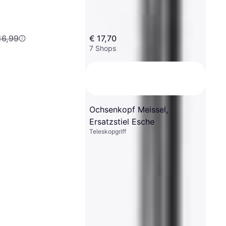
16,99
€ 17,70
7 Shops
Ochsenkopf Meissel,
Ersatzstiel Esche
Teleskopgriff