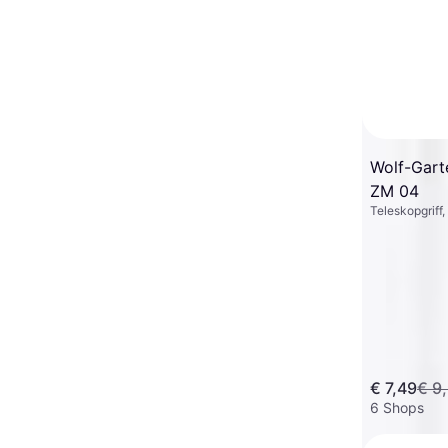
Wolf-Gart
ZM 04
Teleskopgriff
Gardena Combisystem
Telescopic Handle 90-145cm
Teleskopgriff, Länge 145 cm
03719-20
€ 22,04
9+ Shops
€ 7,49
€ 9
6 Shops