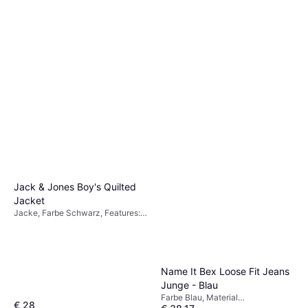
adidas Essentials Kids
Leggings - Black/White
Leggings, Farbe Schwarz, Material
€ 18,90
Elastan/Lycra/Spandex,
Baumwolle
9+ Shops
Jack & Jones Boy's Quilted
Jacket
Jacke, Farbe Schwarz, Features:
Warm gefüttert, Elastische
Bündchen, Winddicht, Tasche,
Winterjacke, Material Synthetik,
Polyester, Einfarbig
Name It Bex Loose Fit Jeans
Junge - Blau
Farbe Blau, Material
€ 28