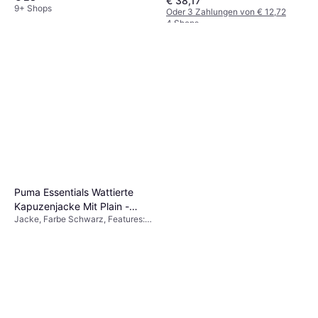
€ 38,17
Denim/Jeansstoff, Baumwolle,
9+ Shops
Einfarbig
Oder 3 Zahlungen von € 12,72
4 Shops
Puma Essentials Wattierte
Kapuzenjacke Mit Plain -
Jacke, Farbe Schwarz, Features:
Black
Tasche, Elastische Bündchen,
Daunenjacke, Material Polyester,
Einfarbig