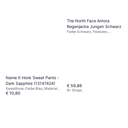
The North Face Antora
Regenjacke Jungen Schwarz
Farbe Schwarz, Features:
Winddicht, Atmungsaktiv,
Wasserdicht, Regenjacke,
Einfarbig
Name It Honk Sweat Pants -
Dark Sapphire (13147424)
€ 59,86
Sweathose, Farbe Blau, Material
9+ Shops
€ 10,80
Baumwolle,
Elastan/Lycra/Spandex, Einfarbig
8 Shops