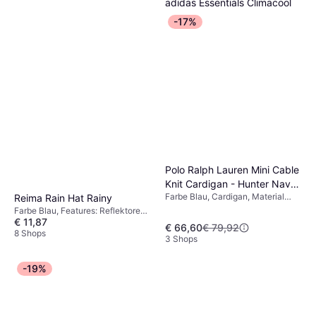
adidas Essentials Climacool
Trainingsanzug - Schwarz
-17%
Tracksuit, Farbe Schwarz,
€ 28,99
Material Polyester
9 Shops
Polo Ralph Lauren Mini Cable
Knit Cardigan - Hunter Navy
Farbe Blau, Cardigan, Material
Reima Rain Hat Rainy
(313543047011)
Baumwolle, Einfarbig
Farbe Blau, Features: Reflektoren,
€ 11,87
Schmutzabweisendes Material,
€ 66,60
€ 79,92
PFC-freie wasserabweisende
8 Shops
3 Shops
Behandlung, Versiegelte Nähte,
Wasserdicht, Winddicht, Material
Polyester, Polyurethan, Einfarbig
-19%