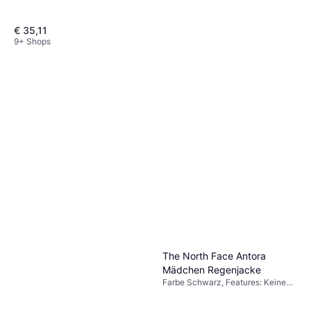
€ 35,11
9+ Shops
CMP KID Salopette - Nero
Farbe Schwarz, Features:
€ 28
Wasserdicht, Winddicht,
Atmungsaktiv
9+ Shops
The North Face Antora
Mädchen Regenjacke
Farbe Schwarz, Features: Keine
Fluorkohlenstoffe, Winddicht,
Elastische Bündchen, Versiegelte