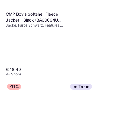
CMP Boy's Softshell Fleece
Jacket - Black (3A00094U-
Jacke, Farbe Schwarz, Features:
901)
Schnelltrocknendes Material,
Fleecefutter, Reflektoren,
Winddicht, Wasserdicht, Tasche,
Atmungsaktiv, Isolationsfunktion,
Softshelljacke, Material Polyester,
Elastan/Lycra/Spandex, Einfarbig
€ 18,49
9+ Shops
-11%
Im Trend
CMP Stretch Zip Off Hose -
Antracite/Grau
Farbe Grau, Features:
€ 25,75
Atmungsaktiv,
Schnelltrocknendes Material,
9+ Shops
Tasche, Stretchgewebe, Material
Elastan/Lycra/Spandex, Polyamid,