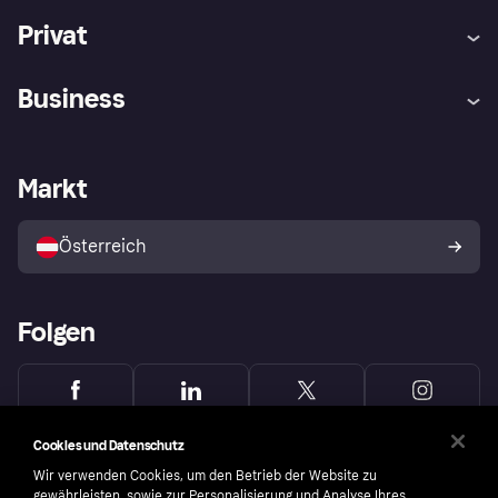
Privat
Hilfe
Käuferschutzrichtlinien
Business
Einloggen
Beschwerden
Händlersupport
Entwicklerseite
Klarna App
Datenschutzeinstellungen
Händlerportal
Betriebsstatus
Markt
Shops entdecken
Dein Widerrufsrecht
Mit Klarna verkaufen
Plattformen und Partner
Österreich
Folgen
Cookies und Datenschutz
Wir verwenden Cookies, um den Betrieb der Website zu
gewährleisten, sowie zur Personalisierung und Analyse Ihres