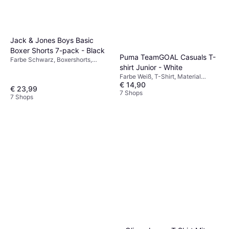
Jack & Jones Boys Basic
Boxer Shorts 7-pack - Black
Puma TeamGOAL Casuals T-
Farbe Schwarz, Boxershorts,
shirt Junior - White
Material Jersey,
Elastan/Lycra/Spandex,
Farbe Weiß, T-Shirt, Material
€ 14,90
Baumwolle
Baumwolle, Einfarbig
€ 23,99
7 Shops
7 Shops