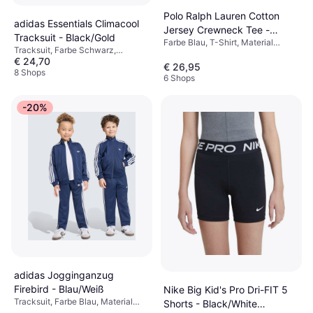
Polo Ralph Lauren Cotton
adidas Essentials Climacool
Jersey Crewneck Tee -
Tracksuit - Black/Gold
Farbe Blau, T-Shirt, Material
Cruise Navy
Tracksuit, Farbe Schwarz,
Baumwolle, Einfarbig
€ 24,70
Material Polyester
€ 26,95
8 Shops
6 Shops
-20%
adidas Jogginganzug
Firebird - Blau/Weiß
Nike Big Kid's Pro Dri-FIT 5
Tracksuit, Farbe Blau, Material
Shorts - Black/White
Gore-Tex, Polyester, Synthetik,