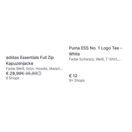
Puma ESS No. 1 Logo Tee -
White
adidas Essentials Full Zip
Farbe Schwarz, Weiß, T-Shirt,
Kapuzenjacke
Material Baumwolle, Synthetik,
Farbe Weiß, Grün, Hoodie, Material
Jersey, Einfarbig
€ 28,99
€ 35,99
Fleece, Baumwolle
€ 12
6 Shops
9+ Shops