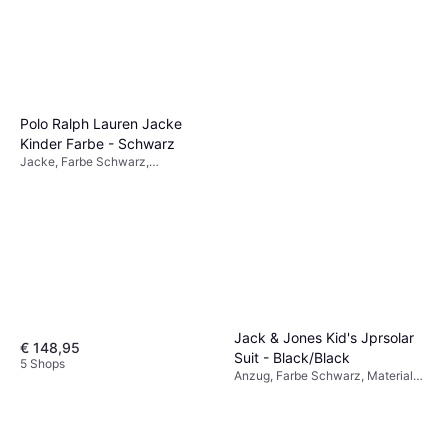
Polo Ralph Lauren Jacke
Kinder Farbe - Schwarz
Jacke, Farbe Schwarz,
Daunenjacke
Jack & Jones Kid's Jprsolar
€ 148,95
Suit - Black/Black
5 Shops
Anzug, Farbe Schwarz, Material
€ 52,30
Elastan/Lycra/Spandex, Polyester,
Viskose, Einfarbig
8 Shops