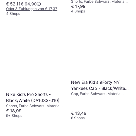
Shorts, Farbe Schwarz, Material
(FB1081-010)
€ 52,11
€ 64,90
Einfarbig, Streifen
€ 17,99
Elastan/Lycra/Spandex, Polyester
Oder 3 Zahlungen von € 17,37
4 Shops
4 Shops
New Era Kid's 9Forty NY
Yankees Cap - Black/White
Cap, Farbe Schwarz, Material
Nike Kid's Pro Shorts -
(88123198)
Polyester
Black/White (DA1033-010)
Shorts, Farbe Schwarz, Material
€ 18,99
Elastan/Lycra/Spandex, Polyester,
€ 13,49
Einfarbig
9+ Shops
6 Shops