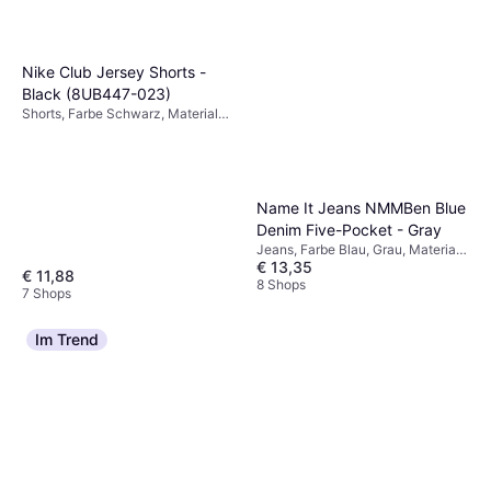
Nike Club Jersey Shorts -
Black (8UB447-023)
Shorts, Farbe Schwarz, Material
Baumwolle, Polyester, Einfarbig
Name It Jeans NMMBen Blue
Denim Five-Pocket - Gray
Jeans, Farbe Blau, Grau, Material
€ 13,35
Baumwolle,
€ 11,88
Elastan/Lycra/Spandex, Jersey,
8 Shops
7 Shops
Einfarbig
Im Trend