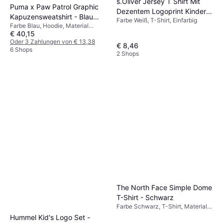
s.Oliver Jersey T Shirt Mit
Puma x Paw Patrol Graphic
Dezentem Logoprint Kinder -
Kapuzensweatshirt - Blau
Farbe Weiß, T-Shirt, Einfarbig
Weiß
Farbe Blau, Hoodie, Material
Jewel
€ 40,15
Baumwolle, Einfarbig
Oder 3 Zahlungen von € 13,38
€ 8,46
6 Shops
2 Shops
The North Face Simple Dome
T-Shirt - Schwarz
Farbe Schwarz, T-Shirt, Material
Baumwolle
Hummel Kid's Logo Set -