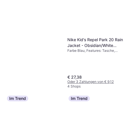
Einfarbig
Nike Kid's Repel Park 20 Rain
Jacket - Obsidian/White
Farbe Blau, Features: Tasche,
(BV6904-451)
Regenjacke, Material Polyester,
Einfarbig
€ 27,38
Oder 3 Zahlungen von € 9,12
4 Shops
Im Trend
Im Trend
Nike Older Kid's Pro Dri-FIT
Leggings - Black/White
Leggings, Farbe Schwarz, Material
(DA1028-010)