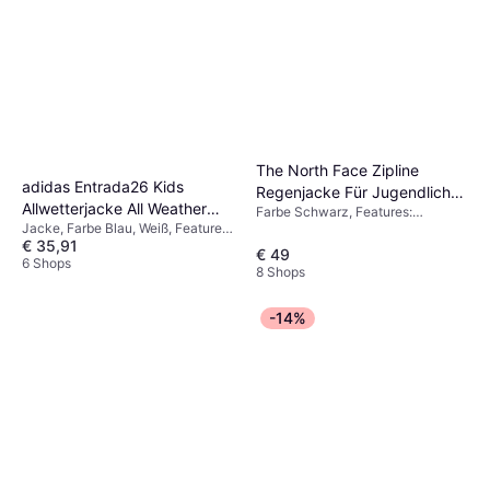
€ 24,79
€ 27,99
Elastan/Lycra/Spandex, Polyester
9+ Shops
The North Face Zipline
adidas Entrada26 Kids
Regenjacke Für Jugendliche
Allwetterjacke All Weather
Farbe Schwarz, Features:
Tnf - Black
Jacke, Farbe Blau, Weiß, Features:
Jacket - Team Navy Blue
Reflektoren, Versiegelte Nähte,
€ 35,91
Winddicht, Wasserdicht,
Atmungsaktiv, Elastische
€ 49
Allwetterjacke, Dünnere Jacke,
6 Shops
Bündchen, Tasche, PFC-freie
8 Shops
Einfarbig
wasserabweisende Behandlung,
Keine Fluorkohlenstoffe,
-14%
Schnelltrocknendes Material,
Winddicht, Wasserdicht,
Regenjacke, Material Polyester,
Einfarbig