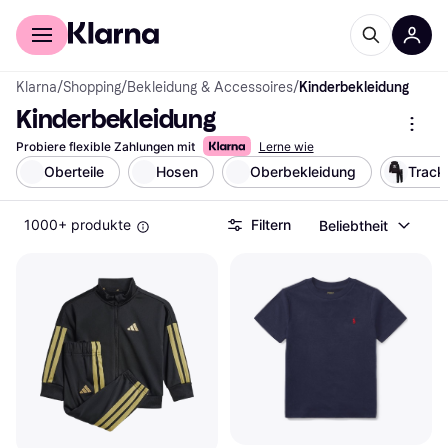
Für Shopper
Für Händler
Klarna
/
Shopping
/
Bekleidung & Accessoires
/
Kinderbekleidung
Kinderbekleidung
Probiere flexible Zahlungen mit
Lerne wie
Oberteile
Hosen
Oberbekleidung
Track
1000+ produkte
Filtern
Beliebtheit