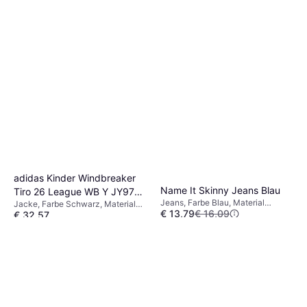
adidas Kinder Windbreaker
Name It Skinny Jeans Blau
Tiro 26 League WB Y JY9726
Jeans, Farbe Blau, Material
Jacke, Farbe Schwarz, Material
- Black/White
€ 13,79
€ 16,09
Viskose, Polyester,
€ 32,57
Polyester, Einfarbig
Elastan/Lycra/Spandex,
6 Shops
6 Shops
Baumwolle, Einfarbig