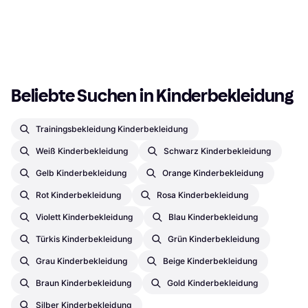
Farbe Schwarz, Features:
Wasserdicht, Warm gefüttert,
€ 57,80
Wasserdicht, Versiegelte Nähte,
€ 56,99
€ 84,99
Winddicht, Tasche,
Atmungsaktiv, Reflektoren,
8 Shops
Isolationsfunktion, Parka,
9 Shops
Regenjacke, Einfarbig
1
2
3
...
737
...
1470
Daunenjacke, Winterjacke,
Material Polyester, Einfarbig
Beliebte Suchen in Kinderbekleidung
Trainingsbekleidung Kinderbekleidung
Weiß Kinderbekleidung
Schwarz Kinderbekleidung
Gelb Kinderbekleidung
Orange Kinderbekleidung
Rot Kinderbekleidung
Rosa Kinderbekleidung
Violett Kinderbekleidung
Blau Kinderbekleidung
Türkis Kinderbekleidung
Grün Kinderbekleidung
Grau Kinderbekleidung
Beige Kinderbekleidung
Braun Kinderbekleidung
Gold Kinderbekleidung
Silber Kinderbekleidung