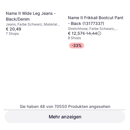
Name It Wide Leg Jeans -
Name It Frikkali Bootcut Pant
Black/Denim
- Black (13177337)
Jeans, Farbe Schwarz, Material
€ 20,49
Stretchhose, Farbe Schwarz,
Baumwolle,
€ 12,57
€ 14,44
Material Polyester,
Elastan/Lycra/Spandex,
7 Shops
Elastan/Lycra/Spandex,
8 Shops
Denim/Jeansstoff, Einfarbig
Baumwolle, Viskose, Jersey,
-33%
Einfarbig
Sie haben 48 von 70550 Produkten angesehen
Mehr anzeigen
Nike Girls Padded Jacket
The North Face Antora Rain
Junior - Rosa
Jacket - Black/TNF Black
Jacke, Farbe Schwarz, Features: