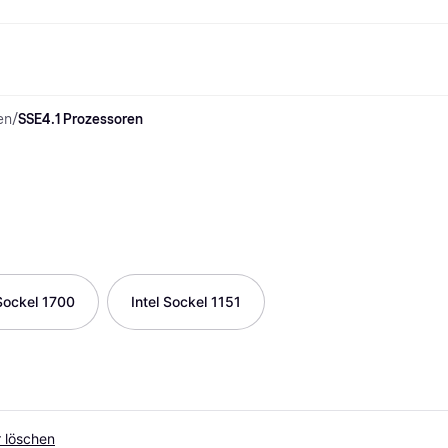
en
/
SSE4.1 Prozessoren
Shopping und Cashback
Shoppe und vergleiche Preise
Banking
Sparprodukte
Mobil
Foto & Video
Büroau
arkt
Cashback
Sale
Klarna Card
Gaming & Unterhaltung
Sparkonto
Reise-eSI
Shops entdecken
Schönheit & Gesundheit
Klarna Guthaben
Mobilgeräte & Wearables
Flexkonto
Mitgliedschaft
Bekleidung & Accessoires
Kinder & Familie
Festgeldkonto
d.at
Spielzeug & Hobbys
Fahrzeuge & Zubehör
ng
Möbel & Haushalt
Garten & Außenbereich
TV & Audio
Küchengeräte
Sport & Freizeit
Haushaltsgeräte
Computer
Bücher, Filme & Musik
 Sockel 1700
Intel Sockel 1151
Renovierung & Bau
Alle Ka
er löschen