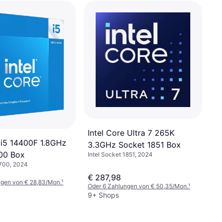
Intel Core Ultra 7 265K
e i5 14400F 1.8GHz
3.3GHz Socket 1851 Box
00 Box
Intel Socket 1851, 2024
1700, 2024
€ 287,98
ngen von € 28,83/Mon.
¹
Oder 6 Zahlungen von € 50,35/Mon.
¹
9+ Shops