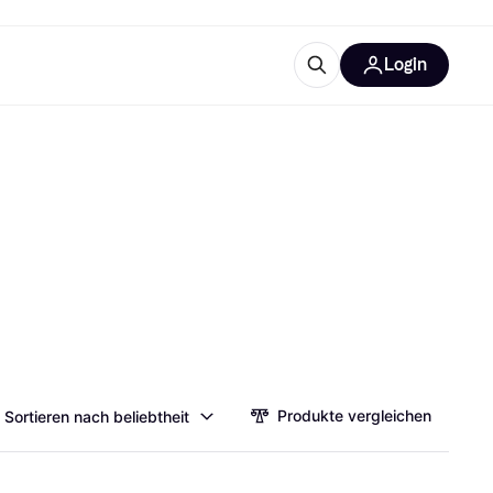
Login
Weitere Informationen
sstattung
M
Was ist Klarna?
tegorien
Produkte vergleichen
Sortieren nach beliebtheit