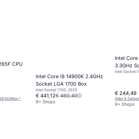
Intel Core
7 265F CPU
3.3GHz So
Intel Socket 
Intel Core i9 14900K 2.4GHz
Socket LGA 1700 Box
Intel Sockel 1700, 2023
€ 244,49
€ 441,12
€ 460,40
 59,50/Mon.
¹
Oder 6 Zahlu
9+ Shops
9+ Shops