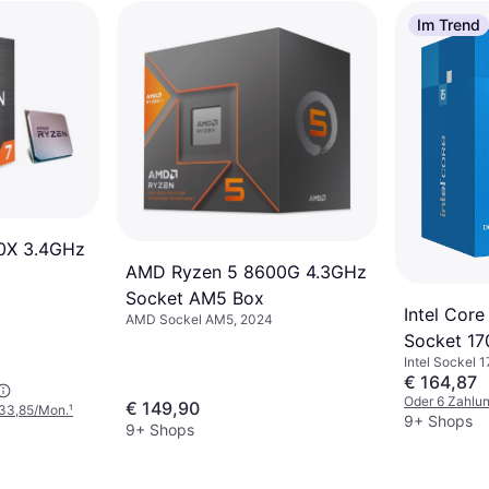
Im Trend
0X 3.4GHz
AMD Ryzen 5 8600G 4.3GHz
Socket AM5 Box
Intel Cor
AMD Sockel AM5, 2024
Socket 17
Intel Sockel 
€ 164,87
Oder 6 Zahlu
€ 149,90
 33,85/Mon.
¹
9+ Shops
9+ Shops