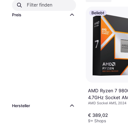
Beliebt
Preis
AMD Ryzen 7 98
4.7GHz Socket A
AMD Sockel AM5, 2024
without Cooler
Hersteller
€ 389,02
9+ Shops