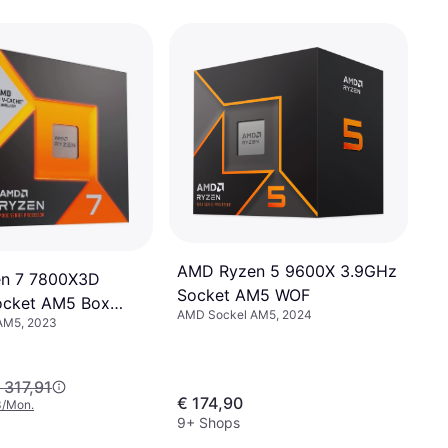
AMD Ryzen 5 9600X 3.9GHz
n 7 7800X3D
Socket AM5 WOF
ocket AM5 Box
AMD Sockel AM5, 2024
AM5, 2023
ooler
 317,91
€ 174,90
3/Mon.
9+ Shops