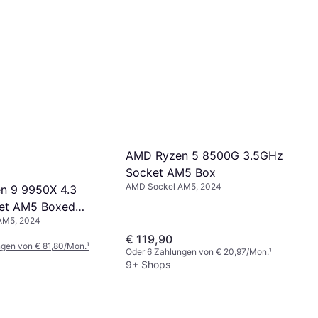
AMD Ryzen 5 8500G 3.5GHz
Socket AM5 Box
AMD Sockel AM5, 2024
n 9 9950X 4.3
et AM5 Boxed
AM5, 2024
ooler
€ 119,90
ngen von € 81,80/Mon.
¹
Oder 6 Zahlungen von € 20,97/Mon.
¹
9+ Shops