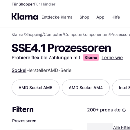
Für Shopper
Für Händler
Entdecke Klarna
Shop
App
Hilfe
Klarna
/
Shopping
/
Computer
/
Computerkomponenten
/
Prozessor
Zahlungsmethoden
Shops
SSE4.1 Prozessoren
Zahlungsmethoden
MediaM
Sofort bezahlen
H&M
Bezahle in 3
Temu
Probiere flexible Zahlungen mit
Lerne wie
Teilzahlungen
Kauflan
Bezahle in bis zu 30
Samsu
Sockel
Hersteller
AMD-Serie
Tagen
Ratenzahlung
AMD Sockel AM5
AMD Sockel AM4
Intel
Alle Shops
Filtern
200+ produkte
Prozessoren
Alle Filt