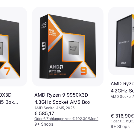
AMD Ryze
4.2GHz S
00X3D
AMD Ryzen 9 9950X3D
AMD Sockel 
without C
M5 Box
4.3GHz Socket AM5 Box
AMD Sockel AM5, 2025
€ 585,17
€ 316,90
€
Oder 6 Zahlungen von € 102,30/Mon.
¹
Oder € 105,6
9+ Shops
9+ Shops