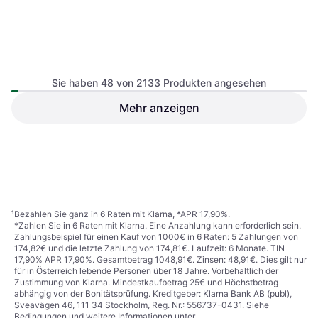
Sie haben 48 von 2133 Produkten angesehen
Hünersdorff 673200 Storage
Mehr anzeigen
bin (W x H x D) 240 x 145 x
125 mm Yellow Staukasten
Allit Sichtlagerkasten
ProfiPlus 9,8 l gelb
€ 5,79
Staukasten
€ 2,25
7 Shops
6 Shops
1
2
3
...
24
...
45
¹
Bezahlen Sie ganz in 6 Raten mit Klarna, *APR 17,90%.
*Zahlen Sie in 6 Raten mit Klarna. Eine Anzahlung kann erforderlich sein.
Zahlungsbeispiel für einen Kauf von 1000€ in 6 Raten: 5 Zahlungen von
174,82€ und die letzte Zahlung von 174,81€. Laufzeit: 6 Monate. TIN
17,90% APR 17,90%. Gesamtbetrag 1048,91€. Zinsen: 48,91€. Dies gilt nur
für in Österreich lebende Personen über 18 Jahre. Vorbehaltlich der
Zustimmung von Klarna. Mindestkaufbetrag 25€ und Höchstbetrag
abhängig von der Bonitätsprüfung. Kreditgeber: Klarna Bank AB (publ),
Sveavägen 46, 111 34 Stockholm, Reg. Nr.: 556737-0431. Siehe
Bedingungen und weitere Informationen unter