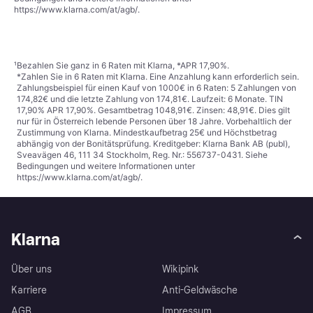
https://www.klarna.com/at/agb/
.
¹
Bezahlen Sie ganz in 6 Raten mit Klarna, *APR 17,90%.
*Zahlen Sie in 6 Raten mit Klarna. Eine Anzahlung kann erforderlich sein.
Zahlungsbeispiel für einen Kauf von 1000€ in 6 Raten: 5 Zahlungen von
174,82€ und die letzte Zahlung von 174,81€. Laufzeit: 6 Monate. TIN
17,90% APR 17,90%. Gesamtbetrag 1048,91€. Zinsen: 48,91€. Dies gilt
nur für in Österreich lebende Personen über 18 Jahre. Vorbehaltlich der
Zustimmung von Klarna. Mindestkaufbetrag 25€ und Höchstbetrag
abhängig von der Bonitätsprüfung. Kreditgeber: Klarna Bank AB (publ),
Sveavägen 46, 111 34 Stockholm, Reg. Nr.: 556737-0431. Siehe
Bedingungen und weitere Informationen unter
https://www.klarna.com/at/agb/
.
Klarna
Über uns
Wikipink
Karriere
Anti-Geldwäsche
AGB
Impressum