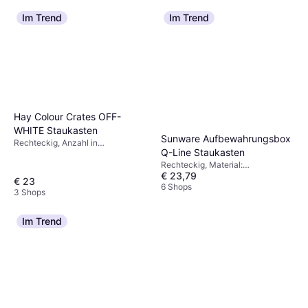
Im Trend
Im Trend
Hay Colour Crates OFF-
WHITE Staukasten
Sunware Aufbewahrungsbox
Rechteckig, Anzahl in
Q-Line Staukasten
Verpackung: 1, Material: Kunststoff
Rechteckig, Material:
€ 23,79
Polypropylen, Kunststoff
€ 23
6 Shops
3 Shops
Im Trend