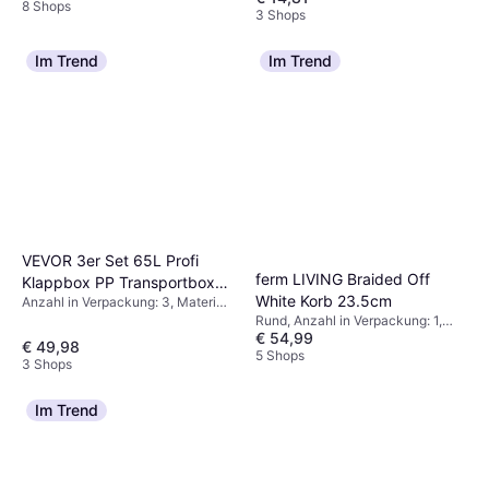
8 Shops
3 Shops
Im Trend
Im Trend
VEVOR 3er Set 65L Profi
ferm LIVING Braided Off
Klappbox PP Transportbox
White Korb 23.5cm
Anzahl in Verpackung: 3, Material:
Staukasten 3Stk.
Polypropylen, Kunststoff
Rund, Anzahl in Verpackung: 1,
€ 54,99
Material: Keramik
€ 49,98
5 Shops
3 Shops
Im Trend