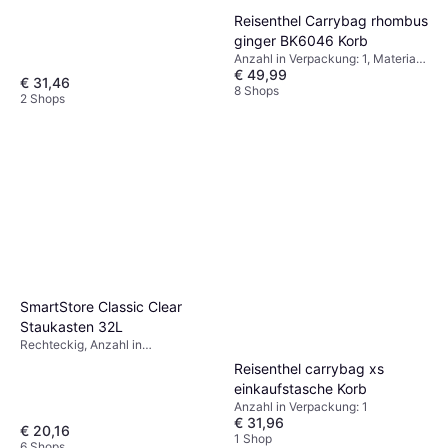
Reisenthel Carrybag rhombus
ginger BK6046 Korb
Anzahl in Verpackung: 1, Material:
€ 49,99
Polyester
€ 31,46
8 Shops
2 Shops
SmartStore Classic Clear
Staukasten 32L
Rechteckig, Anzahl in
Verpackung: 1, Material:
Reisenthel carrybag xs
Kunststoff, 32 Liter
einkaufstasche Korb
Anzahl in Verpackung: 1
€ 31,96
€ 20,16
1 Shop
6 Shops