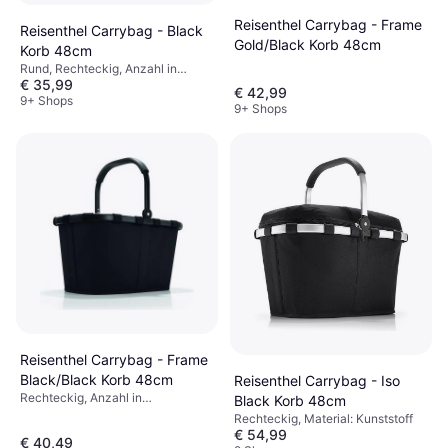
Reisenthel Carrybag - Frame
Reisenthel Carrybag - Black
Gold/Black Korb 48cm
Korb 48cm
Rund, Rechteckig, Anzahl in
€ 35,99
Verpackung: 1, Material: Polyester,
€ 42,99
Metall, Kunststoff, Kunstleder,
9+ Shops
9+ Shops
Aluminium, Stoff
Reisenthel Carrybag - Frame
Black/Black Korb 48cm
Reisenthel Carrybag - Iso
Rechteckig, Anzahl in
Black Korb 48cm
Verpackung: 1, Material:
Rechteckig, Material: Kunststoff
Aluminium, Polyester, Stoff
€ 54,99
€ 40,49