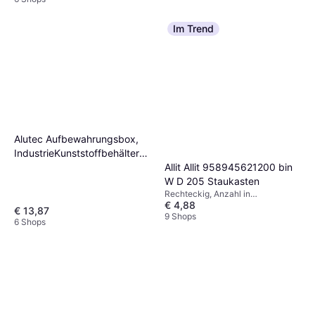
Im Trend
Alutec Aufbewahrungsbox,
IndustrieKunststoffbehälter
53 l Staukasten
Allit Allit 958945621200 bin
W D 205 Staukasten
Rechteckig, Anzahl in
€ 4,88
Verpackung: 1, Material:
€ 13,87
Polypropylen
9 Shops
6 Shops