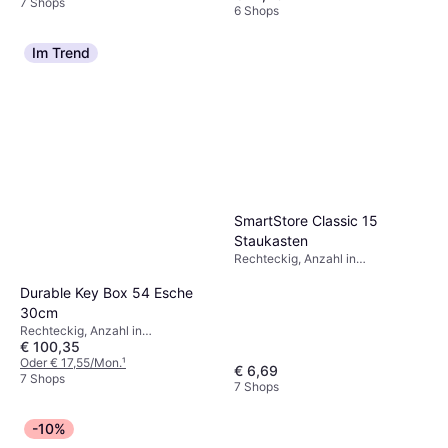
7 Shops
6 Shops
Im Trend
SmartStore Classic 15
Staukasten
Rechteckig, Anzahl in
Verpackung: 1, Material: Kunststoff
Durable Key Box 54 Esche
30cm
Rechteckig, Anzahl in
€ 100,35
Verpackung: 1, Material: Metall,
Aluminium
Oder € 17,55/Mon.
¹
€ 6,69
7 Shops
7 Shops
-10%