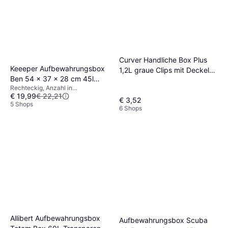
Curver Handliche Box Plus
Keeeper Aufbewahrungsbox
1,2L graue Clips mit Deckel
Ben 54 x 37 x 28 cm 45l
Staukasten
Rechteckig, Anzahl in
Staukasten
€ 19,99
€ 22,21
Verpackung: 1, Material: Kunststoff
€ 3,52
5 Shops
6 Shops
Allibert Aufbewahrungsbox
Aufbewahrungsbox Scuba