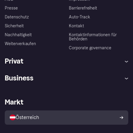
Presse
Barrierefreiheit
Datenschutz
Auto-Track
Sicherheit
Kontakt
Nachhaltigkeit
Kontaktinformationen für
Behörden
Weiterverkaufen
Corporate governance
Privat
Hilfe
Käuferschutzrichtlinien
Business
Einloggen
Beschwerden
Händlersupport
Entwicklerseite
Klarna App
Datenschutzeinstellungen
Händlerportal
Betriebsstatus
Markt
Shops entdecken
Dein Widerrufsrecht
Mit Klarna verkaufen
Plattformen und Partner
Österreich