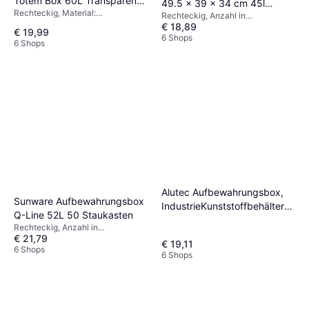
Totem Box 60L Transparent
49.5 x 39 x 34 cm 45l
Rechteckig, Material:
Blau Staukasten
Rechteckig, Anzahl in
Staukasten
Polypropylen
€ 18,89
Verpackung: 1, Material: Kunststoff
€ 19,99
6 Shops
6 Shops
Alutec Aufbewahrungsbox,
Sunware Aufbewahrungsbox
IndustrieKunststoffbehälter
Q-Line 52L 50 Staukasten
77 l Staukasten
Rechteckig, Anzahl in
€ 21,79
Verpackung: 1, Material: Kunststoff
€ 19,11
6 Shops
6 Shops