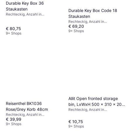
Durable Key Box 36
Staukasten
Durable Key Box Code 18
Rechteckig, Anzahl in
Staukasten
Verpackung: 1, Material:
Rechteckig, Anzahl in
Aluminium, Metall
€ 69,20
Verpackung: 1, Material: Metall,
€ 80,75
Kunststoff, Aluminium
9+ Shops
9+ Shops
Allit Open fronted storage
Reisenthel BK1036
bin, LxWxH 500 x 310 x 200
Rose/Grey Korb 48cm
Rechteckig, Anzahl in
mm, pack of 6, blue
Verpackung: 1, Material:
Rechteckig, Anzahl in
Staukasten
€ 39,99
Polypropylen
Verpackung: 1, Material: Polyester,
€ 10,75
Aluminium
9+ Shops
9+ Shops