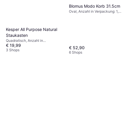
Blomus Modo Korb 31.5cm
Oval, Anzahl in Verpackung: 1,
Material: Stahl
Kesper All Purpose Natural
Staukasten
Quadratisch, Anzahl in
€ 19,99
Verpackung: 1, Material: Holz
€ 52,90
3 Shops
6 Shops