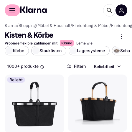
Für Shopper
Für Händler
Klarna
/
Shopping
/
Möbel & Haushalt
/
Einrichtung & Möbel
/
Einrichtung
Kisten & Körbe
Probiere flexible Zahlungen mit
Lerne wie
Körbe
Staukästen
Lagersysteme
Schac
1000+ produkte
Filtern
Beliebtheit
Beliebt