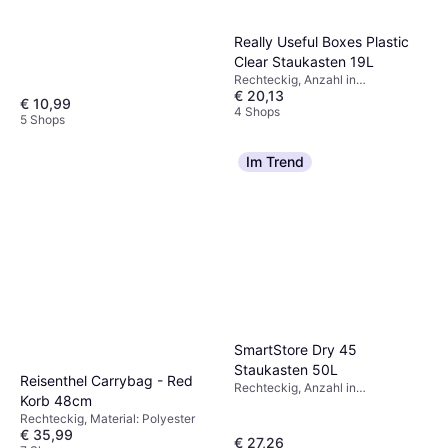
Really Useful Boxes Plastic
Clear Staukasten 19L
Rechteckig, Anzahl in
€ 20,13
Verpackung: 1, Material:
€ 10,99
Polypropylen, Kunststoff, 19 Liter
4 Shops
5 Shops
Im Trend
SmartStore Dry 45
Staukasten 50L
Reisenthel Carrybag - Red
Rechteckig, Anzahl in
Korb 48cm
Verpackung: 1, Material:
Rechteckig, Material: Polyester
Kunststoff, 50 Liter
€ 35,99
€ 27,26