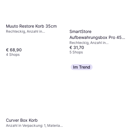
Muuto Restore Korb 35cm
SmartStore
Rechteckig, Anzahl in
Verpackung: 1, Material: Filz
Aufbewahrungsbox Pro 45
Rechteckig, Anzahl in
50 Liter Schwarz Staukasten
€ 31,70
Verpackung: 1, Material:
50L
€ 68,90
Polypropylen, 50 Liter
5 Shops
4 Shops
Im Trend
Curver Box Korb
Anzahl in Verpackung: 1, Material:
Kunststoff