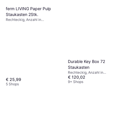
ferm LIVING Paper Pulp
Staukasten 2Stk.
Rechteckig, Anzahl in
Verpackung: 2, Material: Papier
Durable Key Box 72
Staukasten
Rechteckig, Anzahl in
€ 120,02
Verpackung: 1, Material:
€ 25,99
Aluminium, Metall
9+ Shops
5 Shops