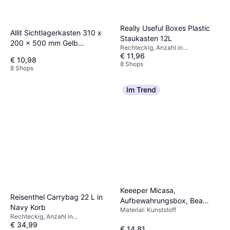
Really Useful Boxes Plastic
Allit Sichtlagerkasten 310 x
Staukasten 12L
200 x 500 mm Gelb
Rechteckig, Anzahl in
Staukasten
€ 11,96
Verpackung: 1, Material:
€ 10,98
Kunststoff, 12 Liter
8 Shops
8 Shops
Im Trend
Keeeper Micasa,
Reisenthel Carrybag 22 L in
Aufbewahrungsbox, Bea
Navy Korb
Material: Kunststoff
5.60 l Staukasten
Rechteckig, Anzahl in
€ 34,99
Verpackung: 1, Material: Polyester
€ 14,81