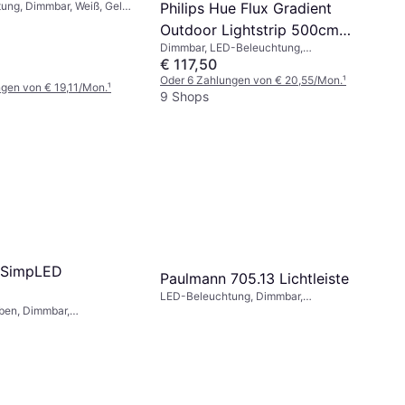
ung, Dimmbar, Weiß, Gelb,
Philips Hue Flux Gradient
nststoff, IP-Schutzart:
Outdoor Lightstrip 500cm
Dimmbar, LED-Beleuchtung,
Lichtleiste
Transparent, Mehrfarbig, Weiß,
€ 117,50
Kunststoff, IP-Schutzart: IP67
Oder 6 Zahlungen von € 20,55/Mon.
¹
gen von € 19,11/Mon.
¹
9 Shops
 SimpLED
Paulmann 705.13 Lichtleiste
LED-Beleuchtung, Dimmbar,
eben, Dimmbar,
Fernbedienung, Batteriebetrieben, Weiß,
g, LED-Beleuchtung,
Kunststoff
Kunststoff, IP-Schutzart: