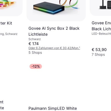
Govee Env
ter Kit
Govee AI Sync Box 2 Black
Black Lich
LED-Beleucht
Lichtleiste
ung, Schwarz
Schwarz
€ 174
Oder 6 Zahlungen von € 30,42/Mon.
¹
€ 53,90
5 Shops
7 Shops
-12%
nt
ste
Paulmann SimpLED White