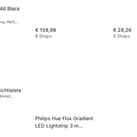
Schwarz, Kunststoff, IP-Schutzart: IP20
46 Black
ng, Weiß,
€ 159,99
€ 28,26
8 Shops
9 Shops
chtleiste
Metall,
 IP20
Philips Hue Flux Gradient
LED Lightstrip 3 m
Lichtleiste