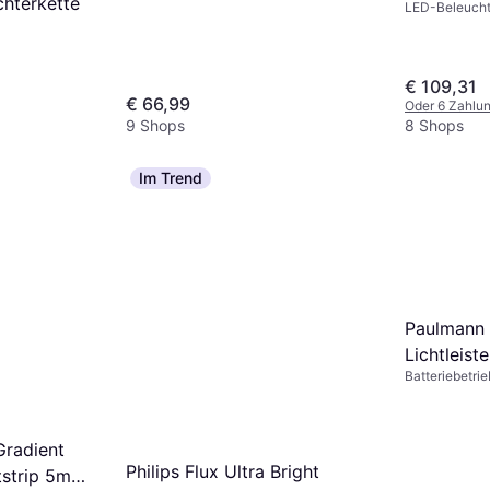
hterkette
LED-Beleucht
Lichtleiste
Mehrfarbig, Ku
IP20
€ 109,31
€ 66,99
Oder 6 Zahlun
9 Shops
8 Shops
Im Trend
Paulmann
Lichtleiste
Batteriebetri
Fernbedienun
Weiß, Metall, 
IP20
Gradient
Philips Flux Ultra Bright
strip 5m