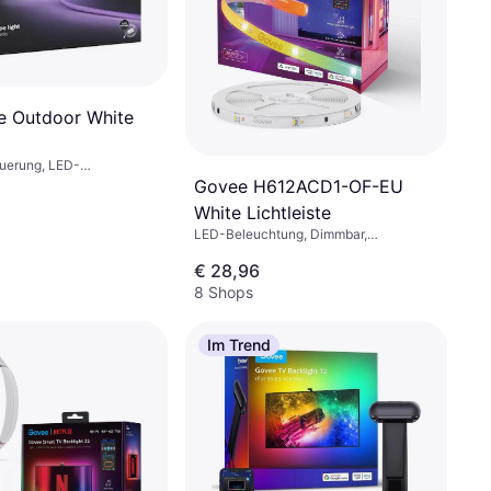
ue Outdoor White
euerung, LED-
Dimmbar, Weiß,
Govee H612ACD1-OF-EU
-Schutzart: IP67
White Lichtleiste
LED-Beleuchtung, Dimmbar,
Fernbedienung, Weiß, Kunststoff
€ 28,96
8 Shops
Im Trend