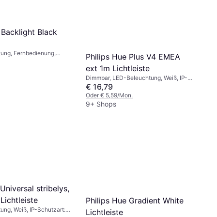
Backlight Black
ung, Fernbedienung,
Philips Hue Plus V4 EMEA
ext 1m Lichtleiste
Dimmbar, LED-Beleuchtung, Weiß, IP-
Schutzart: IP20
€ 16,79
Oder € 5,59/Mon.
9+ Shops
niversal stribelys,
ichtleiste
Philips Hue Gradient White
ng, Weiß, IP-Schutzart:
Lichtleiste