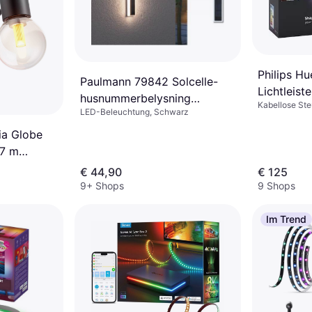
Philips H
Paulmann 79842 Solcelle-
Lichtleiste
husnummerbelysning
Kabellose St
LED-Beleuchtung, Schwarz
Lichtleiste
Beleuchtung, 
Kunststoff, IP
ia Globe
 7 m
€ 44,90
€ 125
9+ Shops
9 Shops
Im Trend