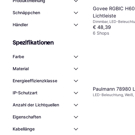
Produktmeinung
Govee RGBIC H60
Schnäppchen
Lichtleiste
Dimmbar, LED-Beleuchtu
Händler
Schwarz
€ 48,39
6 Shops
Spezifikationen
Farbe
Material
Energieeffizienzklasse
Paulmann 78980 Li
IP-Schutzart
LED-Beleuchtung, Weiß, 
Kunststoff, IP-Schutzart:
Anzahl der Lichtquellen
Eigenschaften
Kabellänge