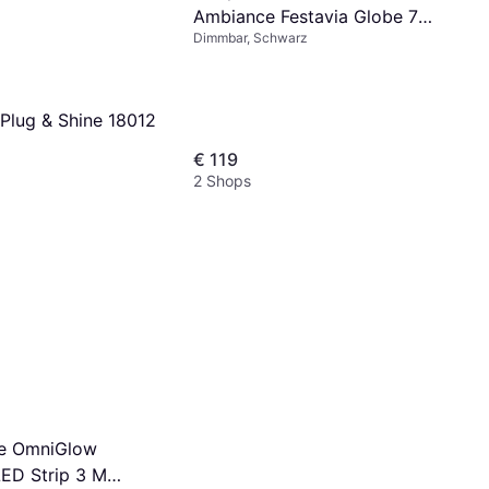
Ambiance Festavia Globe 7m
Dimmbar, Schwarz
Lichterkette
Plug & Shine 18012
€ 119
2 Shops
ue OmniGlow
LED Strip 3 M