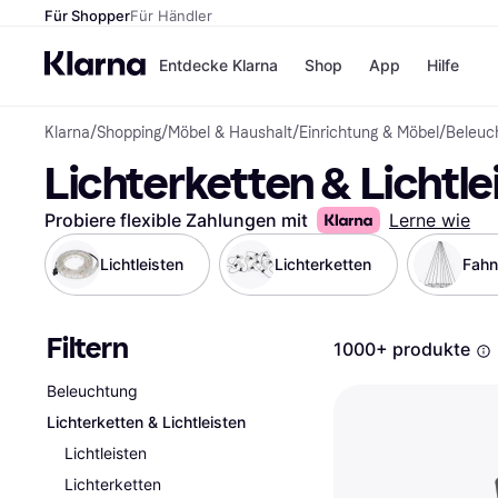
Für Shopper
Für Händler
Entdecke Klarna
Shop
App
Hilfe
Klarna
/
Shopping
/
Möbel & Haushalt
/
Einrichtung & Möbel
/
Beleuc
Zahlungsmethoden
Shops
Lichterketten & Lichtle
Zahlungsmethoden
MediaM
Sofort bezahlen
H&M
Bezahle in 3
Temu
Probiere flexible Zahlungen mit
Lerne wie
Teilzahlungen
Kauflan
Bezahle in bis zu 30
Samsu
Lichtleisten
Lichterketten
Fahn
Tagen
Ratenzahlung
Filtern
Alle Shops
1000+ produkte
Beleuchtung
Lichterketten & Lichtleisten
Lichtleisten
Lichterketten