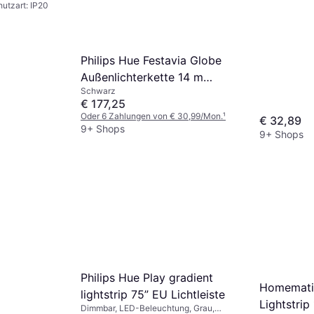
IP20
utzart: IP20
Philips Hue Festavia Globe
Außenlichterkette 14 m
Schwarz
Schwarz Lichterkette
€ 177,25
Oder 6 Zahlungen von € 30,99/Mon.
¹
€ 32,89
9+ Shops
9+ Shops
Philips Hue Play gradient
Homemati
lightstrip 75” EU Lichtleiste
Lightstrip
Dimmbar, LED-Beleuchtung, Grau,