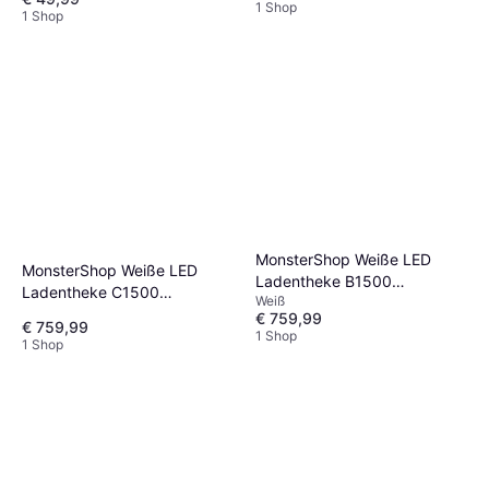
1 Shop
1 Shop
MonsterShop Weiße LED
MonsterShop Weiße LED
Ladentheke B1500
Ladentheke C1500
Weiß
Tischbeleuchtung
Tischbeleuchtung
€ 759,99
€ 759,99
1 Shop
1 Shop