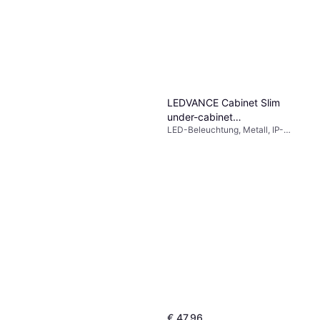
LEDVANCE Cabinet Slim
under-cabinet
LED-Beleuchtung, Metall, IP-
Tischbeleuchtung
Schutzart: IP20
€ 47,96