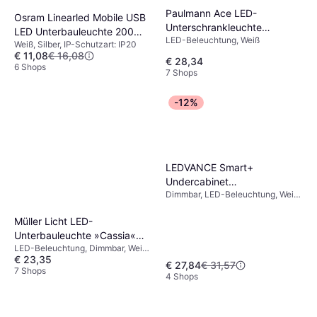
Paulmann Ace LED-
Osram Linearled Mobile USB
Unterschrankleuchte
LED Unterbauleuchte 200
LED-Beleuchtung, Weiß
Tischbeleuchtung
Weiß, Silber, IP-Schutzart: IP20
Silber Tischbeleuchtung
€ 11,08
€ 16,08
€ 28,34
6 Shops
7 Shops
-12%
LEDVANCE Smart+
Undercabinet
Dimmbar, LED-Beleuchtung, Weiß,
Tischbeleuchtung
Aluminium, Kunststoff, IP-
Schutzart: IP20
Müller Licht LED-
Unterbauleuchte »Cassia«
LED-Beleuchtung, Dimmbar, Weiß,
Tischbeleuchtung
€ 23,35
IP-Schutzart: IP20
€ 27,84
€ 31,57
7 Shops
4 Shops