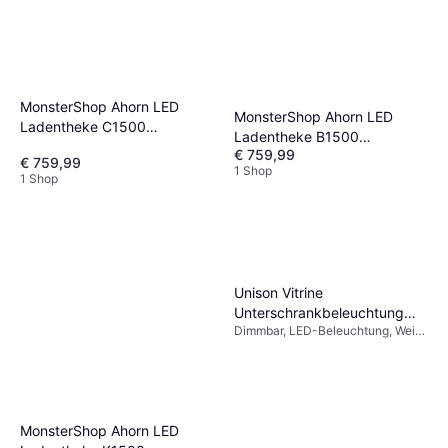
MonsterShop Ahorn LED
MonsterShop Ahorn LED
Ladentheke C1500
Ladentheke B1500
Tischbeleuchtung
€ 759,99
Tischbeleuchtung
€ 759,99
1 Shop
1 Shop
Unison Vitrine
Unterschrankbeleuchtung
Dimmbar, LED-Beleuchtung, Weiß,
Weiß 40x4x1 5 cm
IP-Schutzart: IP20
Tischbeleuchtung
MonsterShop Ahorn LED