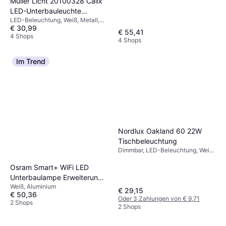
Müller Licht 20100328 Calix
LED-Unterbauleuchte
LED-Beleuchtung, Weiß, Metall,
Tischbeleuchtung
€ 30,99
IP-Schutzart: IP20
€ 55,41
4 Shops
4 Shops
Im Trend
Nordlux Oakland 60 22W
Tischbeleuchtung
Dimmbar, LED-Beleuchtung, Weiß,
Holz, Kunststoff, IP-Schutzart:
IP20, IP65
Osram Smart+ WiFi LED
Unterbaulampe Erweiterung
Weiß, Aluminium
Weiß Tischbeleuchtung
€ 29,15
€ 50,36
Oder 3 Zahlungen von € 9,71
2 Shops
2 Shops