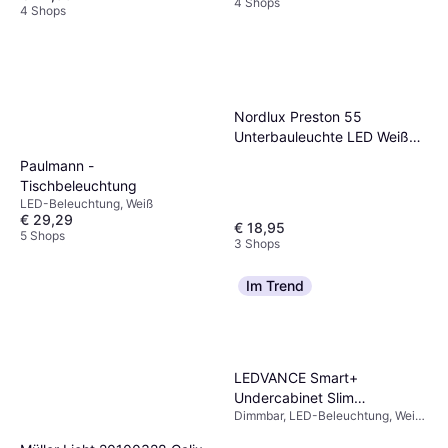
4 Shops
4 Shops
Nordlux Preston 55
Unterbauleuchte LED Weiß
Tischbeleuchtung
Paulmann -
Tischbeleuchtung
LED-Beleuchtung, Weiß
€ 29,29
€ 18,95
5 Shops
3 Shops
Im Trend
LEDVANCE Smart+
Undercabinet Slim
Dimmbar, LED-Beleuchtung, Weiß,
Tischbeleuchtung
Aluminium, Kunststoff, IP-
Schutzart: IP20