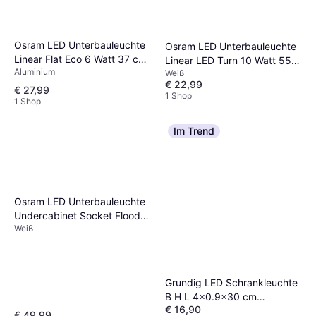
Osram LED Unterbauleuchte
Osram LED Unterbauleuchte
Linear Flat Eco 6 Watt 37 cm
Linear LED Turn 10 Watt 55.7
Aluminium
Weiß Tischbeleuchtung
Weiß
cm Tischbeleuchtung
€ 22,99
€ 27,99
1 Shop
1 Shop
Im Trend
Osram LED Unterbauleuchte
Undercabinet Socket Flood
Weiß
10 Watt Tischbeleuchtung
Grundig LED Schrankleuchte
B H L 4x0.9x30 cm
€ 16,90
Tischbeleuchtung
€ 49,99