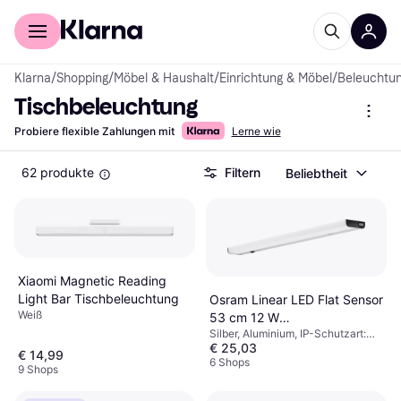
Für Shopper
Für Händler
Klarna
/
Shopping
/
Möbel & Haushalt
/
Einrichtung & Möbel
/
Beleuchtu
Tischbeleuchtung
Probiere flexible Zahlungen mit
Lerne wie
62 produkte
Filtern
Beliebtheit
Xiaomi Magnetic Reading
Light Bar Tischbeleuchtung
Osram Linear LED Flat Sensor
Weiß
53 cm 12 W
Silber, Aluminium, IP-Schutzart:
Tischbeleuchtung
€ 25,03
IP20
€ 14,99
6 Shops
9 Shops