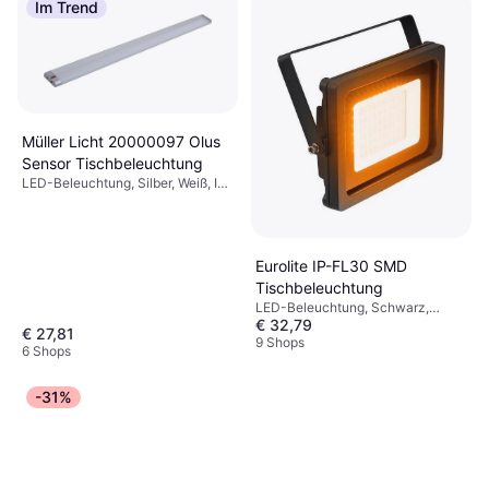
Im Trend
Müller Licht 20000097 Olus
Sensor Tischbeleuchtung
LED-Beleuchtung, Silber, Weiß, IP-
Schutzart: IP20
Eurolite IP-FL30 SMD
Tischbeleuchtung
LED-Beleuchtung, Schwarz,
€ 32,79
Violett, Türkis, Orange
€ 27,81
9 Shops
6 Shops
-31%