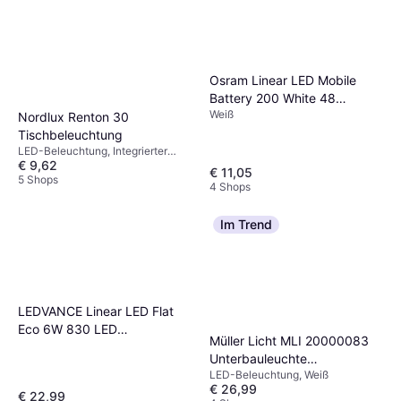
Osram Linear LED Mobile
Battery 200 White 48
Weiß
Tischbeleuchtung
Nordlux Renton 30
Tischbeleuchtung
LED-Beleuchtung, Integrierter
€ 9,62
Ein-/Ausschalter, Weiß, Kunststoff,
€ 11,05
IP-Schutzart: IP20
5 Shops
4 Shops
Im Trend
LEDVANCE Linear LED Flat
Eco 6W 830 LED
Müller Licht MLI 20000083
Unterbauleuchte
Unterbauleuchte
Tischbeleuchtung
LED-Beleuchtung, Weiß
Tischbeleuchtung
€ 26,99
€ 22,99