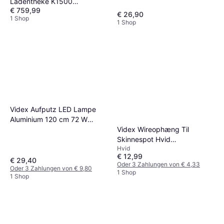
Ladentheke K1500
€ 759,99
Tischbeleuchtung
€ 26,90
1 Shop
1 Shop
Videx Aufputz LED Lampe
Aluminium 120 cm 72 W
Videx Wireophæng Til
8000 lm 5000 K
Skinnespot Hvid
Tischbeleuchtung
Hvid
Underskabsbelysning
€ 12,99
€ 29,40
Oder 3 Zahlungen von € 4,33
Oder 3 Zahlungen von € 9,80
1 Shop
1 Shop