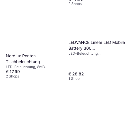
2 Shops
LEDVANCE Linear LED Mobile
Battery 300
LED-Beleuchtung,
Tischbeleuchtung
Nordlux Renton
Bewegungsmelder,
Tischbeleuchtung
Batteriebetrieben, Integrierter
LED-Beleuchtung, Weiß,
Ein-/Ausschalter, Weiß, Aluminium,
€ 17,99
Kunststoff, IP-Schutzart: IP20
Metall, IP-Schutzart: IP20
€ 28,82
2 Shops
1 Shop