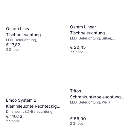
Osram Linear
Osram Linea
Tischbeleuchtung
Tischbeleuchtung
LED-Beleuchtung, Silber,
LED-Beleuchtung,
Aluminium, Metall, IP-Schutzart:
€ 17,82
Bewegungsmelder,
€ 20,45
IP20
Batteriebetrieben, Silber,
2 Shops
2 Shops
Aluminium, IP-Schutzart: IP20
Triton
Schrankunterbeleuchtung
Emco System 2
LED-Beleuchtung, Weiß
LED Tischbeleuchtung
Klemmleuchte Rechteckig
Dimmbar, LED-Beleuchtung
359500102 Accessoires
€ 110,13
Chrom Tischbeleuchtung
€ 56,90
2 Shops
2 Shops