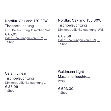
LEDVANCE Cabinet Corner
Tischbeleuchtung
LED-Beleuchtung, Grau, Silber, IP-
Nordlux Oakland 150 30W
Nordlux Oakland 120 22W
€ 31,96
Schutzart: IP20
Tischbeleuchtung
Tischbeleuchtung
2 Shops
Dimmbar, LED-Beleuchtung, Weiß,
LED-Beleuchtung, Dimmbar, Natur,
Holz, Kunststoff, IP-Schutzart:
€ 67,95
Weiß, Holz, Kunststoff, IP-
€ 89,58
IP65
Schutzart: IP65
Oder 3 Zahlungen von € 22,65
Oder 3 Zahlungen von € 29,86
1 Shop
1 Shop
Waldmann Light
Osram Linear
Maschinenleuchte
Tischbeleuchtung
Weiß
113125000-00612844
Dimmbar, LED-Beleuchtung,
Tischbeleuchtung
€ 36,99
Aluminium, Grau, Weiß, Silber,
€ 503,30
Aluminium, Metall, IP-Schutzart:
1 Shop
1 Shop
IP20