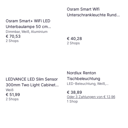
Osram Smart Wifi
Unterschrankleuchte Rund
Weiß 6.5w 375lm 83mm
Osram Smart+ WiFi LED
Tischbeleuchtung
Unterbaulampe 50 cm
Dimmbar, Weiß, Aluminium
Tischbeleuchtung
€ 70,53
€ 40,28
2 Shops
2 Shops
Nordlux Renton
Tischbeleuchtung
LEDVANCE LED Slim Sensor
LED-Beleuchtung, Weiß,
300mm Two Light Cabinet
Kunststoff, IP-Schutzart: IP20
Weiß
Tischbeleuchtung
€ 38,89
€ 51,99
Oder 3 Zahlungen von € 12,96
2 Shops
1 Shop