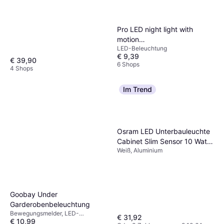
Pro LED night light with
motion
LED-Beleuchtung
Garderobenbeleuchtung
€ 9,39
€ 39,90
6 Shops
4 Shops
Im Trend
Osram LED Unterbauleuchte
Cabinet Slim Sensor 10 Watt
Weiß, Aluminium
50 cm
Garderobenbeleuchtung
Goobay Under
Garderobenbeleuchtung
Bewegungsmelder, LED-
€ 31,92
€ 10,99
Beleuchtung, Weiß, Silber,