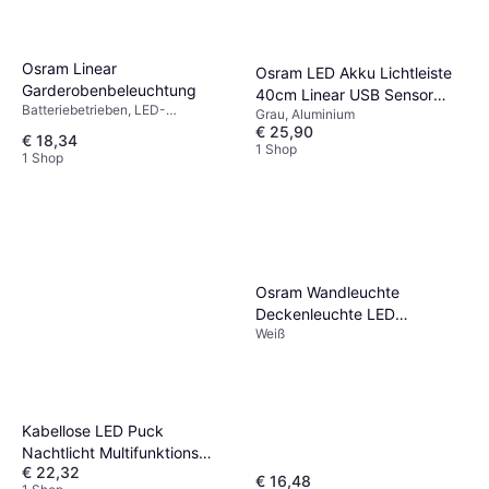
Osram Linear
Osram LED Akku Lichtleiste
Garderobenbeleuchtung
40cm Linear USB Sensor
Batteriebetrieben, LED-
Grau, Aluminium
Garderobenbeleuchtung
Beleuchtung, Silber, Metall,
€ 25,90
€ 18,34
Aluminium, IP-Schutzart: IP20
1 Shop
1 Shop
Osram Wandleuchte
Deckenleuchte LED
Weiß
Unterbauleuchte
Garderobenbeleuchtung
Kabellose LED Puck
Nachtlicht Multifunktions
€ 22,32
Fernbedienung
€ 16,48