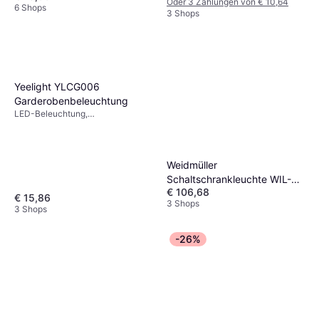
Oder 3 Zahlungen von € 10,64
Aluminium, IP-Schutzart: IP20
6 Shops
3 Shops
Yeelight YLCG006
Garderobenbeleuchtung
LED-Beleuchtung,
Bewegungsmelder, Silber, Weiß,
Schwarz, Metall, IP-Schutzart:
IP20
Weidmüller
Schaltschrankleuchte WIL-
€ 106,68
STANDARD-3.0-SCREW-SW-
€ 15,86
3 Shops
WHI Weiß 8.5 W 711 lm 40 24
3 Shops
V/DC
Garderobenbeleuchtung
-26%