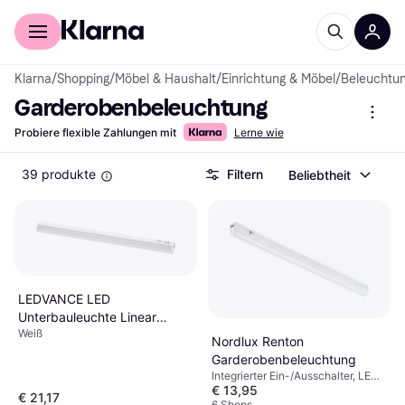
Für Shopper
Für Händler
Klarna
/
Shopping
/
Möbel & Haushalt
/
Einrichtung & Möbel
/
Beleuchtu
Garderobenbeleuchtung
Probiere flexible Zahlungen mit
Lerne wie
39 produkte
Filtern
Beliebtheit
LEDVANCE LED
Unterbauleuchte Linear
Weiß
Mobile Backlight Sensor 45
Nordlux Renton
cm Garderobenbeleuchtung
Garderobenbeleuchtung
Integrierter Ein-/Ausschalter, LED-
€ 13,95
Beleuchtung, Weiß, Kunststoff, IP-
€ 21,17
Schutzart: IP20, Lampensockel:
6 Shops