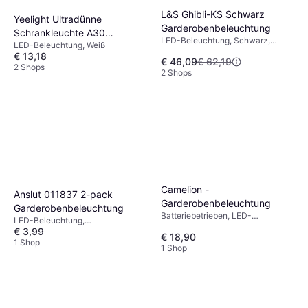
L&S Ghibli-KS Schwarz
Yeelight Ultradünne
Garderobenbeleuchtung
Schrankleuchte A30
LED-Beleuchtung, Schwarz,
LED-Beleuchtung, Weiß
Garderobenbeleuchtung
Aluminium
€ 13,18
€ 46,09
€ 62,19
2 Shops
2 Shops
Camelion -
Anslut 011837 2-pack
Garderobenbeleuchtung
Garderobenbeleuchtung
Batteriebetrieben, LED-
LED-Beleuchtung,
Beleuchtung, Bewegungsmelder,
€ 3,99
Batteriebetrieben, Weiß
€ 18,90
Grau, Weiß, Kunststoff
1 Shop
1 Shop