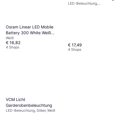
LED-Beleuchtung,
Bewegungsmelder,
Batteriebetrieben, Integrierter
Ein-/Ausschalter, Silber,
Aluminium, IP-Schutzart: IP20
Osram Linear LED Mobile
Battery 300 White Weiß
Weiß
Garderobenbeleuchtung
€ 16,82
€ 17,49
4 Shops
4 Shops
VCM Licht
Garderobenbeleuchtung
LED-Beleuchtung, Silber, Weiß