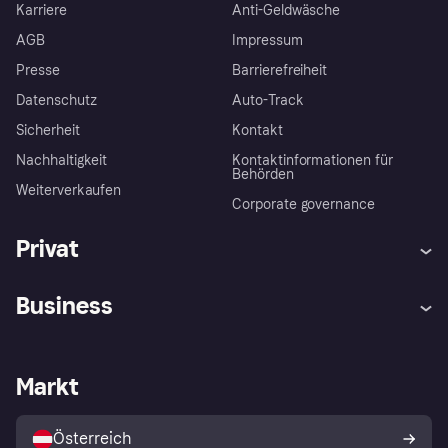
Karriere
Anti-Geldwäsche
AGB
Impressum
Presse
Barrierefreiheit
Datenschutz
Auto-Track
Sicherheit
Kontakt
Nachhaltigkeit
Kontaktinformationen für
Behörden
Weiterverkaufen
Corporate governance
Privat
Hilfe
Käuferschutzrichtlinien
Business
Einloggen
Beschwerden
Händlersupport
Entwicklerseite
Klarna App
Datenschutzeinstellungen
Händlerportal
Betriebsstatus
Markt
Shops entdecken
Dein Widerrufsrecht
Mit Klarna verkaufen
Plattformen und Partner
Österreich