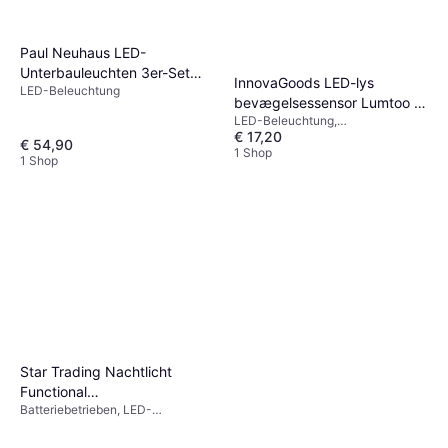
Paul Neuhaus LED-
Unterbauleuchten 3er-Set
InnovaGoods LED-lys
LED-Beleuchtung
Helena
bevægelsessensor Lumtoo 2
Garderobenbeleuchtung
LED-Beleuchtung,
Garderobenbeleuchtung
€ 17,20
Batteriebetrieben,
€ 54,90
Bewegungsmelder, IP-Schutzart:
1 Shop
1 Shop
IP44
Star Trading Nachtlicht
Functional
Batteriebetrieben, LED-
Garderobenbeleuchtung
Beleuchtung, Weiß, IP-Schutzart:
IP20