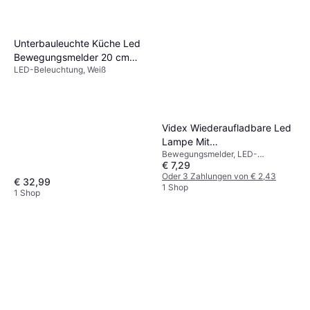
Unterbauleuchte Küche Led
Bewegungsmelder 20 cm
LED-Beleuchtung, Weiß
Weiß 3 Stück
Garderobenbeleuchtung
Videx Wiederaufladbare Led
Lampe Mit
Bewegungsmelder, LED-
Bewegungsmelder Schrank
€ 7,29
Beleuchtung
Treppen Nachtlicht 0,2 kg
Oder 3 Zahlungen von € 2,43
€ 32,99
Garderobenbeleuchtung
1 Shop
1 Shop