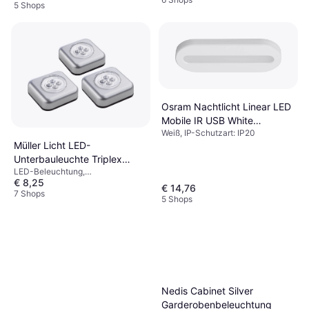
5 Shops
T5
Osram Nachtlicht Linear LED
Mobile IR USB White
Weiß, IP-Schutzart: IP20
Garderobenbeleuchtung
Müller Licht LED-
Unterbauleuchte Triplex
LED-Beleuchtung,
Garderobenbeleuchtung
€ 8,25
Batteriebetrieben, Silber, Metall
€ 14,76
7 Shops
5 Shops
Nedis Cabinet Silver
Garderobenbeleuchtung