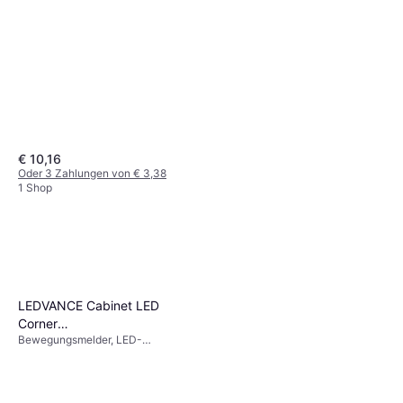
€ 10,16
Oder 3 Zahlungen von € 3,38
1 Shop
LEDVANCE Cabinet LED
Corner
Bewegungsmelder, LED-
Garderobenbeleuchtung
Beleuchtung, Weiß, Silber, Grau,
Aluminium, IP-Schutzart: IP20