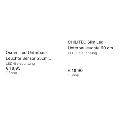
CHILITEC Slim Led
Unterbauleuchte 60 cm
Osram Led Unterbau-
LED-Beleuchtung
10w/230v Cct Kalt & Warm-
Leuchte Sensor 55cm
Weiß
LED-Beleuchtung
Dimmbar 7,5w Warmweiß
Garderobenbeleuchtung
€ 18,95
Garderobenbeleuchtung
€ 16,90
1 Shop
1 Shop