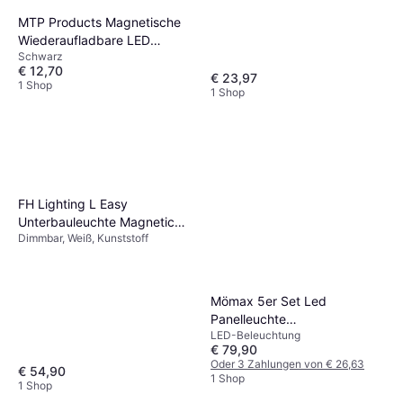
Garderobenbeleuchtung
MTP Products Magnetische
Wiederaufladbare LED
Schwarz
Schrankleuchte 20 cm
€ 12,70
Schwarz
€ 23,97
1 Shop
1 Shop
Garderobenbeleuchtung
FH Lighting L Easy
Unterbauleuchte Magnetic
Dimmbar, Weiß, Kunststoff
Kunststoff
Garderobenbeleuchtung
Mömax 5er Set Led
Panelleuchte
LED-Beleuchtung
Unterbauleuchte Küchen
€ 79,90
Licht Led Silber
Oder 3 Zahlungen von € 26,63
€ 54,90
Garderobenbeleuchtung
1 Shop
1 Shop