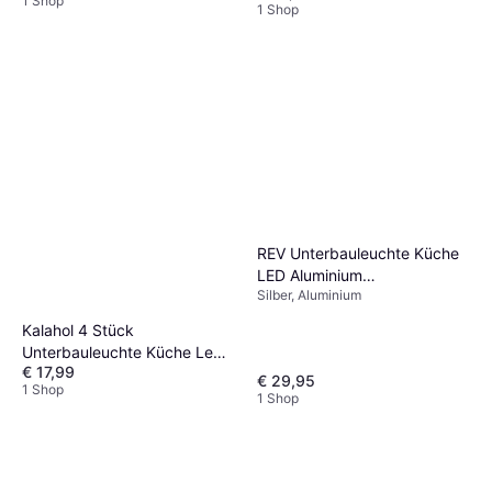
1 Shop
Garderobenbeleuchtung
1 Shop
REV Unterbauleuchte Küche
LED Aluminium
Silber, Aluminium
Schrankbeleuchtung 90cm
10W 850 Lumen
Kalahol 4 Stück
Garderobenbeleuchtung
Unterbauleuchte Küche Led
€ 17,99
Bewegungssensor
€ 29,95
1 Shop
Garderobenbeleuchtung
1 Shop