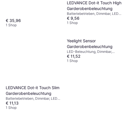
LEDVANCE Dot-it Touch High
Garderobenbeleuchtung
Batteriebetrieben, Dimmbar, LED-
€ 9,56
Beleuchtung, Weiß, Kunststoff, IP-
€ 35,96
Schutzart: IP20
1 Shop
1 Shop
Yeelight Sensor
Garderobenbeleuchtung
LED-Beleuchtung, Dimmbar,
€ 11,52
Schwarz, Metall, Kunststoff, IP-
Schutzart: IP20
1 Shop
LEDVANCE Dot-it Touch Slim
Garderobenbeleuchtung
Batteriebetrieben, Dimmbar, LED-
€ 11,13
Beleuchtung, Weiß, Kunststoff, IP-
Schutzart: IP20
1 Shop