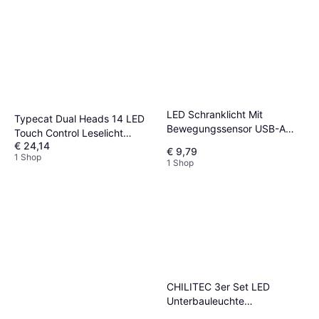
LED Schranklicht Mit
Typecat Dual Heads 14 LED
Bewegungssensor USB-A
Touch Control Leselicht
USB-C
€ 24,14
Garderobenbeleuchtung
€ 9,79
Garderobenbeleuchtung
1 Shop
1 Shop
CHILITEC 3er Set LED
Unterbauleuchte
Bewegungsmelder