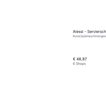
Alessi - Serviersc
Rund,Spülmaschinengeeig
Keramik, Metall, Edelstah
Steinzeug, Schwarz, Meh
€ 48,87
6 Shops