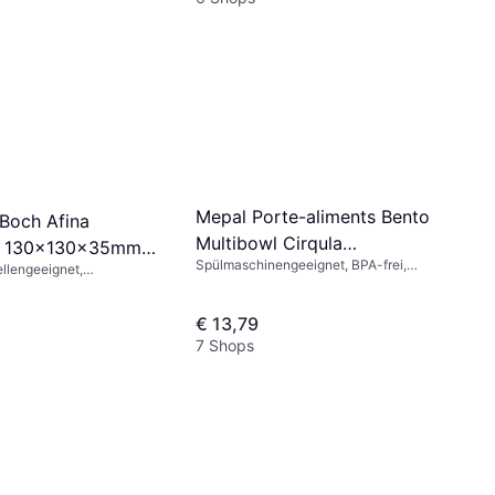
Mepal Porte-aliments Bento
 Boch Afina
Multibowl Cirqula
n 130x130x35mm
Spülmaschinengeeignet, BPA-frei,
Servierschale
llengeeignet,
ierschale 13cm
Kunststoff, Grün
geeignet, Porzellan,
€ 13,79
7 Shops