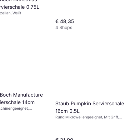
vierschale 0.75L
rzellan, Weiß
€ 48,35
4 Shops
& Boch Manufacture
ierschale 14cm
Staub Pumpkin Servierschale
chinengeeignet,
16cm 0.5L
eignet, Porzellan,
Rund,Mikrowellengeeignet, Mit Griff,
Ofensicher, Spülmaschinengeeignet,
Keramik, Emaille, Schwarz
€ 21,90