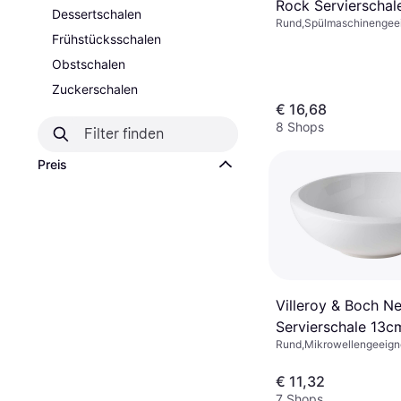
Rock Servierschal
Dessertschalen
Rund,Spülmaschinengeeig
23.5cm
Mikrowellengeeignet, Sta
Frühstücksschalen
Porzellan, Schwarz
Obstschalen
Zuckerschalen
€ 16,68
8 Shops
Preis
Villeroy & Boch 
Servierschale 13c
Rund,Mikrowellengeeign
Spülmaschinengeeignet, 
Weiß
€ 11,32
7 Shops