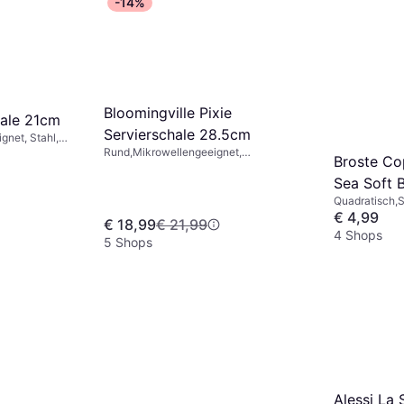
-14%
Bloomingville Pixie
hale 21cm
Servierschale 28.5cm
net, Stahl,
l, Porzellan,
Rund,Mikrowellengeeignet,
Broste Co
rfarbig, Rot
Spülmaschinengeeignet, Steingut,
Steinzeug, Keramik, Grün, Braun
Sea Soft B
Quadratisch,
Mikrowellenge
€ 4,99
€ 18,99
€ 21,99
4 Shops
5 Shops
Alessi La 