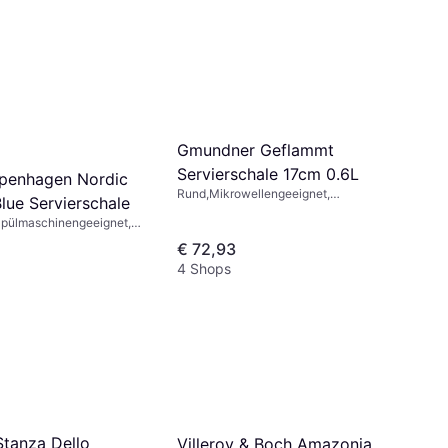
Gmundner Geflammt
Servierschale 17cm 0.6L
penhagen Nordic
Rund,Mikrowellengeeignet,
lue Servierschale
Spülmaschinengeeignet, Mit Griff,
Spülmaschinengeeignet,
Keramik, Grün, Grau, Blau, Gelb,
eignet, Steinzeug, Blau
Mehrfarbig
€ 72,93
4 Shops
Stanza Dello
Villeroy & Boch Amazonia