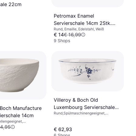
hale 22cm
Petromax Enamel
pülmaschinengeeignet,
eignet, Steinzeug,
Servierschale 14cm 2Stk.
mik, Porzellan, Glas,
Rund, Emaille, Edelstahl, Weiß
0.6L
ig, Blau, Türkis, Violett,
€ 14
€ 16,99
Natur
9 Shops
Villeroy & Boch Old
Luxembourg Servierschale
& Boch Manufacture
Rund,Spülmaschinengeeignet,
24cm 0.5L
ierschale 14cm
Mikrowellengeeignet, Stapelbar,
llengeeignet,
Porzellan, Weiß
geeignet, Porzellan,
14,95
€ 62,93
6 Shops