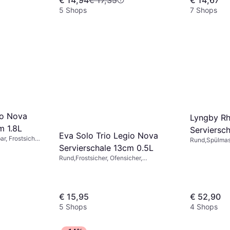
llan,
5 Shops
7 Shops
io Nova
Lyngby R
m 1.8L
Serviersc
Eva Solo Trio Legio Nova
r, Frostsicher,
Rund,Spülmas
Servierschale 13cm 0.5L
Porzellan, We
Porzellan,
Rund,Frostsicher, Ofensicher,
Spülmaschinengeeignet,
Mikrowellengeeignet, Porzellan, Weiß
€ 15,95
€ 52,90
5 Shops
4 Shops