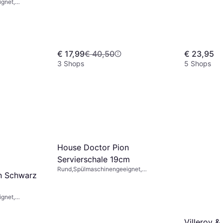
gnet,
Mikrowellengeeignet, Steinzeug, Blau,
zellan, Grün
Beige
€ 17,99
€ 40,50
€ 23,95
3 Shops
5 Shops
House Doctor Pion
Servierschale 19cm
Rund,Spülmaschinengeeignet,
n Schwarz
Mikrowellengeeignet, Steinzeug, Weiß,
Schwarz
gnet,
5cm
zellan, Weiß
Villeroy 