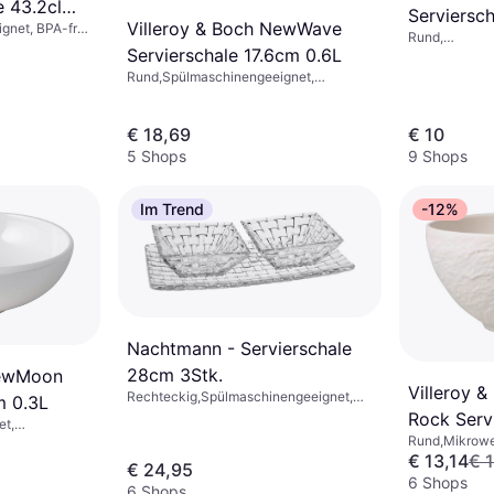
e 43.2cl
Serviersc
Villeroy & Boch NewWave
net, BPA-frei,
Rund,
pelbar,
Servierschale 17.6cm 0.6L
Rechteckig,S
Mikrowellenge
Rund,Spülmaschinengeeignet,
Steingut, Kera
Mikrowellengeeignet, Porzellan, Weiß
Weiß, Mehrfarb
Grau, Beige, 
€ 18,69
€ 10
5 Shops
9 Shops
Im Trend
-12%
Nachtmann - Servierschale
28cm 3Stk.
NewMoon
Villeroy 
Rechteckig,Spülmaschinengeeignet,
m 0.3L
Kristallglas, Porzellan, Glas,
Rock Serv
et,
Transparent
Rund,Mikrowe
Porzellan,
Spülmaschinen
€ 13,14
€ 
€ 24,95
Weiß
6 Shops
6 Shops