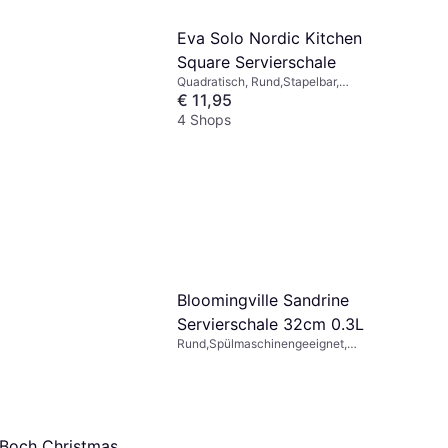
Eva Solo Nordic Kitchen
Square Servierschale
Quadratisch, Rund,Stapelbar,
Spülmaschinengeeignet, Ofensicher,
€ 11,95
Mit Griff, Frostsicher,
4 Shops
Mikrowellengeeignet, Steinzeug,
Keramik, Grau, Weiß, Schwarz
Bloomingville Sandrine
Servierschale 32cm 0.3L
Rund,Spülmaschinengeeignet,
Mikrowellengeeignet, Steinzeug,
Keramik, Steingut, Grau, Beige, Natur,
Blau
& Boch Christmas