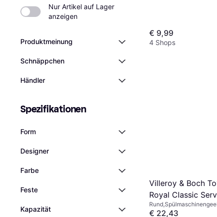
Nur Artikel auf Lager 
anzeigen
€ 9,99
Produktmeinung
4 Shops
Schnäppchen
Händler
Spezifikationen
Form
Designer
Farbe
Villeroy & Boch To
Feste
Royal Classic Serv
Rund,Spülmaschinengeei
24.5cm
Kapazität
Mikrowellengeeignet, Sta
€ 22,43