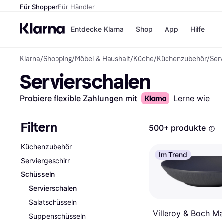
Für Shopper
Für Händler
Entdecke Klarna
Shop
App
Hilfe
Klarna
/
Shopping
/
Möbel & Haushalt
/
Küche
/
Küchenzubehör
/
Ser
Zahlungsmethoden
Shops
Servierschalen
Zahlungsmethoden
MediaM
Sofort bezahlen
H&M
Bezahle in 3
Temu
Probiere flexible Zahlungen mit
Lerne wie
Teilzahlungen
Kauflan
Bezahle in bis zu 30
Samsu
Tagen
Filtern
500+ produkte
Ratenzahlung
Küchenzubehör
Alle Shops
Im Trend
Serviergeschirr
Schüsseln
Servierschalen
Salatschüsseln
Villeroy & Boch M
Suppenschüsseln