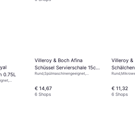
Villeroy &
Villeroy & Boch Afina
yal
Schälche
Schüssel Servierschale 15cm
Rund,Mikrowe
Rund,Spülmaschinengeeignet,
m 0.75L
0,21 Serv
0.55L
Spülmaschinen
Mikrowellengeeignet, Porzellan, Weiß
gnet,
Weiß
eignet,
€ 14,67
€ 11,32
llan, Weiß
6 Shops
6 Shops