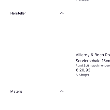
Hersteller
Villeroy & Boch Ro
Servierschale 15c
Rund,Spülmaschinengeei
Stapelbar, Mikrowellenge
€ 20,93
Porzellan, Knochenporze
6 Shops
Material