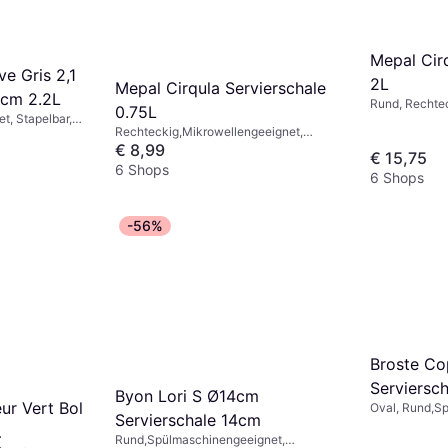
Mepal Cir
ve Gris 2,1
2L
Mepal Cirqula Servierschale
4cm 2.2L
Rund, Rechtec
0.75L
t, Stapelbar,
Stapelbar, Aus
Rechteckig,Mikrowellengeeignet,
 Steinzeug,
Spülmaschinen
Frostsicher, BPA-frei,
€ 8,99
Mikrowellenge
€ 15,75
Spülmaschinengeeignet, Auslaufsicher,
Melamin, Grau
6 Shops
6 Shops
Stapelbar, Kunststoff, Melamin, Rot,
Grün, Transpa
Rosa, Blau, Grün, Grau, Transparent,
Schwarz, Weiß
-56%
Broste Co
Serviersc
Byon Lori S Ø14cm
eur Vert Bol
Oval, Rund,S
Servierschale 14cm
Keramik, Porz
Rund,Spülmaschinengeeignet,
Mehrfarbig