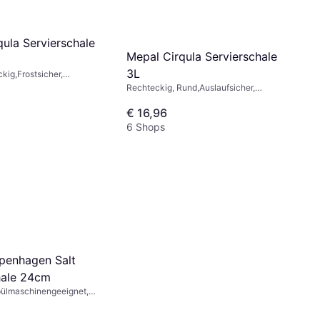
qula Servierschale
Mepal Cirqula Servierschale
3L
kig,Frostsicher,
laufsicher,
Rechteckig, Rund,Auslaufsicher,
geeignet, BPA-frei,
Frostsicher, Mikrowellengeeignet, BPA-
eignet, Kunststoff,
frei, Stapelbar, Spülmaschinengeeignet,
€ 16,96
, Schwarz, Weiß, Blau,
Kunststoff, Blau, Grün, Grau, Beige,
6 Shops
rent
Weiß, Schwarz, Transparent
penhagen Salt
hale 24cm
pülmaschinengeeignet,
ellan, Weiß, Schwarz,