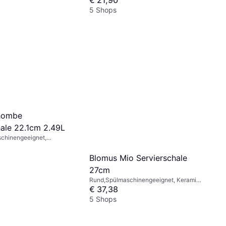
5 Shops
hombe
hale 22.1cm 2.49L
chinengeeignet,
iß
Blomus Mio Servierschale
27cm
Rund,Spülmaschinengeeignet, Keramik,
Grau
€ 37,38
5 Shops