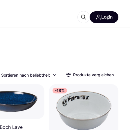
Login
Weitere Informationen
sstattung
M
Was ist Klarna?
Produkte vergleichen
Sortieren nach beliebtheit
tegorien
-18%
 Boch Lave