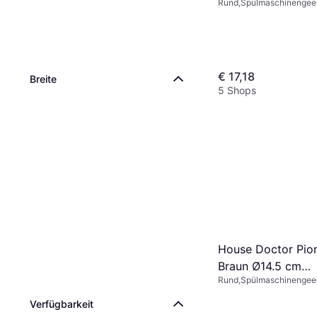
Rund,Spülmaschinengeei
Servierschale
Mikrowellengeeignet, Por
€ 17,18
Breite
5 Shops
House Doctor Pio
Braun Ø14.5 cm
Rund,Spülmaschinengeei
Servierschale 14.
Mikrowellengeeignet, Por
Verfügbarkeit