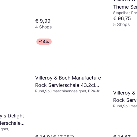
Theme Ser
Stapelbar, Po
€ 96,75
€ 9,99
5 Shops
4 Shops
-14%
Villeroy & Boch Manufacture
Rock Servierschale 43.2cl
Rund,Spülmaschinengeeignet, BPA-frei,
23.5cm
Villeroy 
Mikrowellengeeignet, Stapelbar,
Rock Serv
Porzellan, Weiß
Rund,Spülmas
Mikrowellenge
y's Delight
Schwarz
ierschale
gnet,
pelbar,
€ 14,94
€ 17,35
€ 14,67