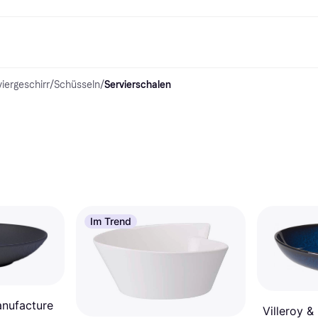
viergeschirr
/
Schüsseln
/
Servierschalen
Shopping und Cashback
Shoppe und vergleiche Preise
Banking
Sparprodukte
Mobil
Foto & Video
Büroau
arkt
Cashback
Sale
Klarna Card
Gaming & Unterhaltung
Sparkonto
Reise-eSI
Shops entdecken
Schönheit & Gesundheit
Klarna Guthaben
Mobilgeräte & Wearables
Flexkonto
Mitgliedschaft
Bekleidung & Accessoires
Kinder & Familie
Festgeldkonto
d.at
Spielzeug & Hobbys
Fahrzeuge & Zubehör
ng
Möbel & Haushalt
Garten & Außenbereich
TV & Audio
Küchengeräte
Sport & Freizeit
Haushaltsgeräte
Computer
Bücher, Filme & Musik
Renovierung & Bau
Alle Ka
Im Trend
anufacture
Villeroy &