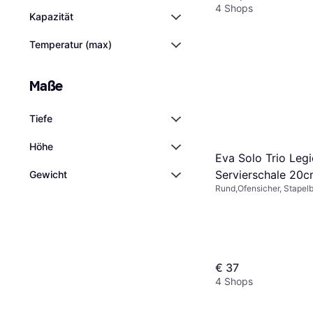
Porzellan, Knochenporze
4 Shops
Mehrfarbig, Weiß
Kapazität
Temperatur (max)
Maße
Tiefe
Höhe
Eva Solo Trio Leg
Servierschale 20c
Gewicht
Rund,Ofensicher, Stapelba
Mikrowellengeeignet,
Spülmaschinengeeignet, 
Weiß
€ 37
4 Shops