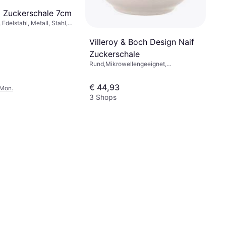
a Zuckerschale 7cm
 Edelstahl, Metall, Stahl,
Schwarz, Edelstahl
Villeroy & Boch Design Naif
Zuckerschale
Rund,Mikrowellengeeignet,
Spülmaschinengeeignet, Porzellan,
Knochenporzellan, Mehrfarbig, Weiß,
€ 44,93
Schwarz
/Mon.
3 Shops