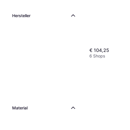
Mikrowellengeeignet, Met
Knochenporzellan, Beige,
Grün
Hersteller
€ 104,25
6 Shops
Material