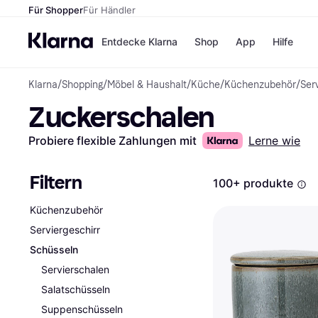
Für Shopper
Für Händler
Entdecke Klarna
Shop
App
Hilfe
Klarna
/
Shopping
/
Möbel & Haushalt
/
Küche
/
Küchenzubehör
/
Ser
Zahlungsmethoden
Shops
Zuckerschalen
Zahlungsmethoden
MediaM
Sofort bezahlen
H&M
Bezahle in 3
Temu
Probiere flexible Zahlungen mit
Lerne wie
Teilzahlungen
Kauflan
Bezahle in bis zu 30
Samsu
Tagen
Filtern
100+ produkte
Ratenzahlung
Küchenzubehör
Alle Shops
Serviergeschirr
Schüsseln
Servierschalen
Salatschüsseln
Suppenschüsseln