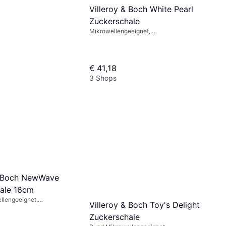
Villeroy & Boch White Pearl
Zuckerschale
Mikrowellengeeignet,
Spülmaschinengeeignet, Porzellan,
Weiß
€ 41,18
3 Shops
& Boch NewWave
ale 16cm
llengeeignet,
Villeroy & Boch Toy's Delight
geeignet, Kunststoff,
Zuckerschale
ochenporzellan, Beige,