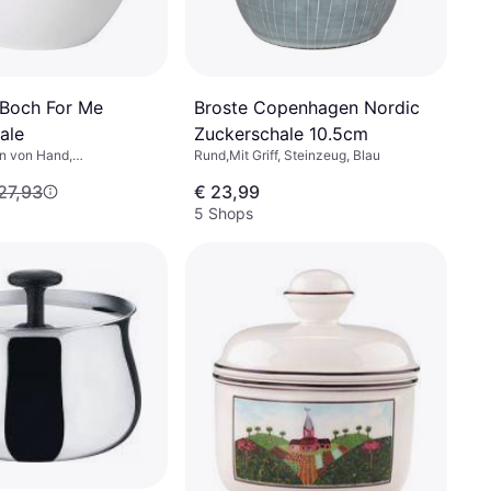
& Boch For Me
Broste Copenhagen Nordic
ale
Zuckerschale 10.5cm
n von Hand,
Rund,Mit Griff, Steinzeug, Blau
eeignet,
27,93
€ 23,99
ngeeignet, Keramik,
aun, Weiß
5 Shops