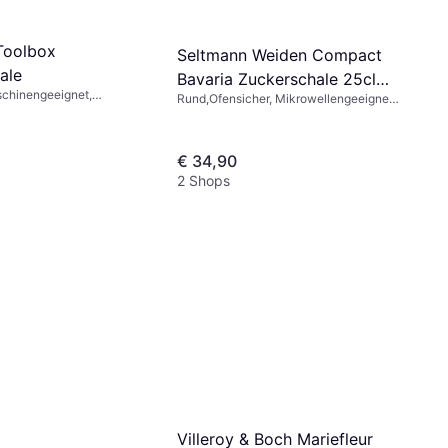
Toolbox
Seltmann Weiden Compact
ale
Bavaria Zuckerschale 25cl
chinengeeignet,
Rund,Ofensicher, Mikrowellengeeignet,
10cm
 von Hand, Mit Griff,
Spülmaschinengeeignet, Porzellan,
festes Teil, Keramik,
Weiß, Mehrfarbig, Blau, Braun
off, Weiß, Schwarz
€ 34,90
2 Shops
Villeroy & Boch Mariefleur