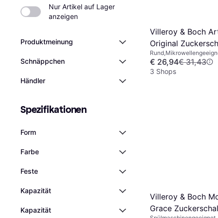
Nur Artikel auf Lager 
anzeigen
Villeroy & Boch A
Produktmeinung
Original Zuckersch
Rund,Mikrowellengeeign
Spülmaschinengeeignet, 
€ 26,94
€ 31,43
Schnäppchen
Porzellan, Weiß, Braun, N
3 Shops
Händler
Spezifikationen
Form
Farbe
Feste
Kapazität
Villeroy & Boch M
Grace Zuckerscha
Kapazität
Spülmaschinengeeignet, 