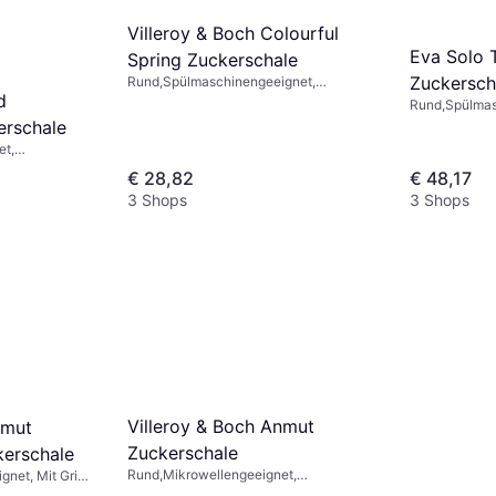
Villeroy & Boch Colourful
Eva Solo 
Spring Zuckerschale
Zuckersch
Rund,Spülmaschinengeeignet,
d
Mikrowellengeeignet, Porzellan, Weiß,
Rund,Spülmas
Mehrfarbig, Braun, Grün
Geschirrspülen
rschale
Spülmaschinen
et,
Holz, Kunstst
Porzellan,
€ 28,82
€ 48,17
3 Shops
3 Shops
Villeroy & Boch Anmut
nmut
Zuckerschale
kerschale
Rund,Mikrowellengeeignet,
et, Mit Griff,
Spülmaschinengeeignet, Porzellan,
enporzellan,