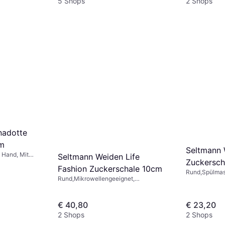
5 Shops
2 Shops
nadotte
cm
Seltmann
 Hand, Mit
Seltmann Weiden Life
Zuckersch
Fashion Zuckerschale 10cm
Rund,Spülmas
Rund,Mikrowellengeeignet,
Mikrowellenge
Spülmaschinengeeignet, Porzellan,
Rosa, Weiß, Grau, Grün, Schwarz, Blau
€ 40,80
€ 23,20
2 Shops
2 Shops