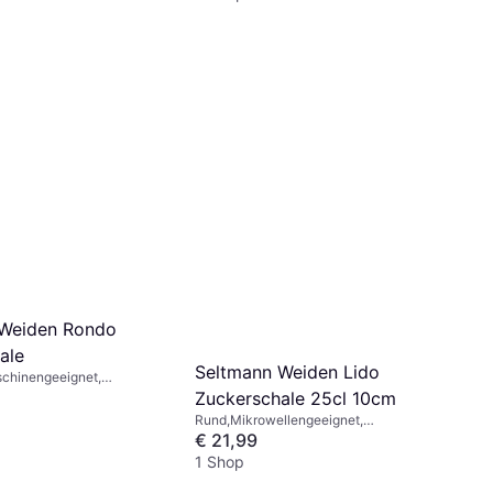
 Weiden Rondo
ale
Seltmann Weiden Lido
chinengeeignet,
eignet, Porzellan, Weiß
Zuckerschale 25cl 10cm
Rund,Mikrowellengeeignet,
Spülmaschinengeeignet, Ofensicher,
€ 21,99
Porzellan, Weiß, Schwarz
1 Shop