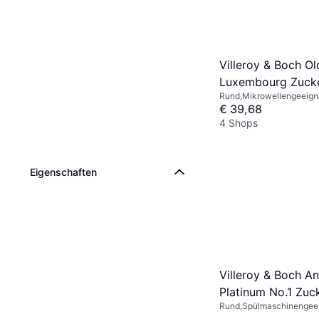
Villeroy & Boch Ol
Luxembourg Zucke
Rund,Mikrowellengeeign
Spülmaschinengeeignet, 
€ 39,68
Weiß, Blau, Mehrfarbig
4 Shops
Eigenschaften
Villeroy & Boch A
Platinum No.1 Zuc
Rund,Spülmaschinengeeign
Metall, Porzellan, Knoch