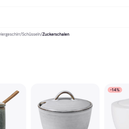
viergeschirr
/
Schüsseln
/
Zuckerschalen
Shopping und Cashback
Shoppe und vergleiche Preise
Banking
Sparprodukte
Mobil
Foto & Video
Büroau
arkt
Cashback
Sale
Klarna Card
Gaming & Unterhaltung
Sparkonto
Reise-eSI
Shops entdecken
Schönheit & Gesundheit
Klarna Guthaben
Mobilgeräte & Wearables
Flexkonto
Mitgliedschaft
Bekleidung & Accessoires
Kinder & Familie
Festgeldkonto
d.at
Spielzeug & Hobbys
Fahrzeuge & Zubehör
ng
Möbel & Haushalt
Garten & Außenbereich
TV & Audio
Küchengeräte
Sport & Freizeit
Haushaltsgeräte
Computer
Bücher, Filme & Musik
Renovierung & Bau
Alle Ka
-14%