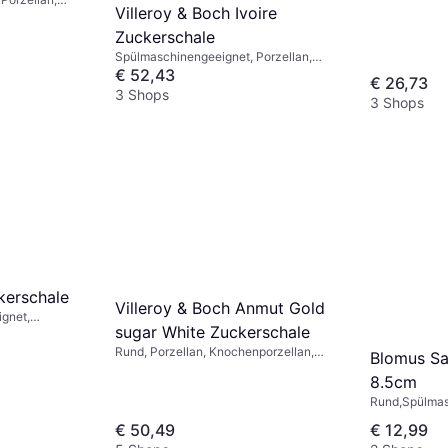
Villeroy & Boch Ivoire
parent, Weiß
Zuckerschale
Spülmaschinengeeignet, Porzellan,
Weiß, Gold, Beige
€ 52,43
€ 26,73
3 Shops
3 Shops
kerschale
Villeroy & Boch Anmut Gold
gnet,
sugar White Zuckerschale
zellan, Weiß
Rund, Porzellan, Knochenporzellan,
Blomus Sa
Gold, Weiß
8.5cm
Rund,Spülmas
Ofensicher, M
€ 50,49
€ 12,99
Keramik, Stei