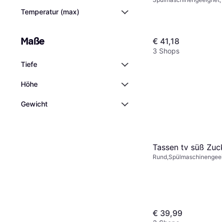
Knochenporzellan, Trans
Temperatur (max)
Maße
€ 41,18
3 Shops
Tiefe
Höhe
Gewicht
Tassen tv süß Zuc
Rund,Spülmaschinengeei
Mikrowellengeeignet, Por
€ 39,99