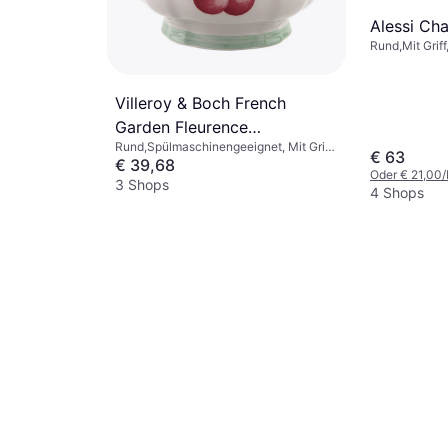
all, Porzellan,
 Gold, Weiß,
Alessi Ch
Rund,Mit Griff,
Silber, Weiß, 
Villeroy & Boch French
Garden Fleurence
Rund,Spülmaschinengeeignet, Mit Griff,
Zuckerschale 8.5cm
€ 63
Mikrowellengeeignet, Porzellan, Vitro-
€ 39,68
Oder € 21,00
Porzellan, Weiß
3 Shops
4 Shops