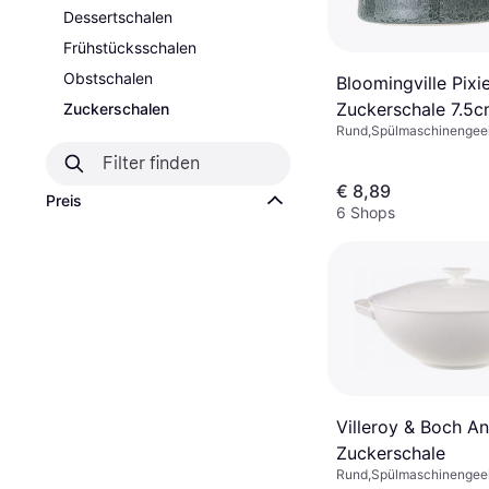
Dessertschalen
Frühstücksschalen
Obstschalen
Bloomingville Pixi
Zuckerschale 7.5
Zuckerschalen
Rund,Spülmaschinengeei
Mikrowellengeeignet, St
Grün
€ 8,89
Preis
6 Shops
Villeroy & Boch A
Zuckerschale
Rund,Spülmaschinengeei