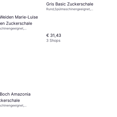
Gris Basic Zuckerschale
Rund,Spülmaschinengeeignet,
Mikrowellengeeignet, Keramik,
Weiden Marie-Luise
Porzellan, Knochenporzellan, Rot, Rosa,
Blau, Grün, Grau, Beige, Weiß, Orange,
en Zuckerschale
Mehrfarbig
chinengeeignet,
eignet, Glas, Porzellan,
€ 31,43
big, Beige
3 Shops
& Boch Amazonia
kerschale
chinengeeignet,
ochenporzellan,
eiß