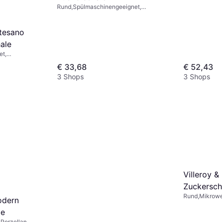
Rund,Spülmaschinengeeignet,
Mikrowellengeeignet, Kunststoff,
Porzellan, Knochenporzellan, Natur,
Weiß, Braun, Beige
rtesano
ale
et,
Holz,
€ 33,68
€ 52,43
atur
3 Shops
3 Shops
Villeroy 
Zuckersch
Rund,Mikrowe
odern
Spülmaschinen
le
Porzellan, Kn
Braun, Weiß
Porzellan,