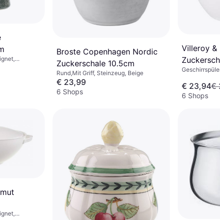
e
Villeroy 
cm
Broste Copenhagen Nordic
gnet,
Zuckersch
Zuckerschale 10.5cm
einzeug, Holz,
Geschirrspüle
Rund,Mit Griff, Steinzeug, Beige
Mikrowelleng
€ 23,99
€ 23,94
€ 
Spülmaschine
6 Shops
Porzellan, Br
6 Shops
nmut
gnet,