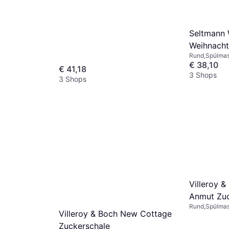
Glas, Knochenporzellan, Beige, Weiß,
Transparent
Seltmann 
Weihnacht
Rund,Spülmas
Mikrowellenge
€ 38,10
€ 41,18
Weiß, Mehrfar
3 Shops
3 Shops
Villeroy 
Anmut Zuc
Rund,Spülmas
Villeroy & Boch New Cottage
Porzellan, Kn
Mehrfarbig, W
Zuckerschale