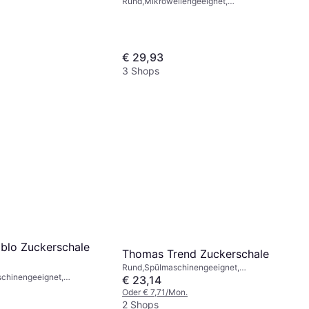
Rund,Mikrowellengeeignet,
Spülmaschinengeeignet, Porzellan,
Weiß, Rot
€ 29,93
3 Shops
blo Zuckerschale
Thomas Trend Zuckerschale
Rund,Spülmaschinengeeignet,
chinengeeignet,
Mikrowellengeeignet, Porzellan, Weiß
€ 23,14
ikrowellengeeignet,
Oder € 7,71/Mon.
nzeug, Blau, Grau, Weiß
2 Shops