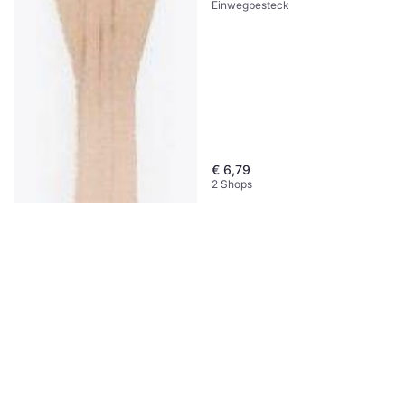
Einwegbesteck
1000 Stück
€ 6,79
2 Shops