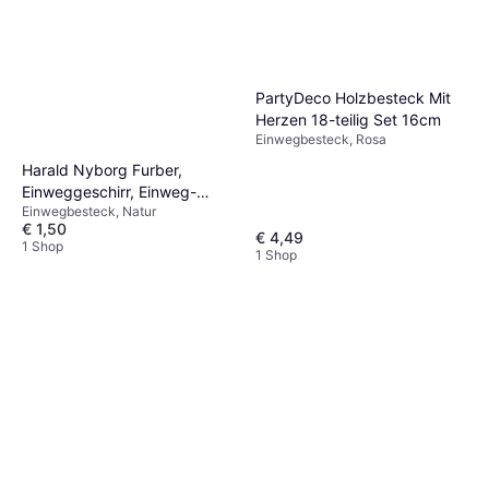
PartyDeco Holzbesteck Mit
Herzen 18-teilig Set 16cm
Einwegbesteck, Rosa
Harald Nyborg Furber,
Einweggeschirr, Einweg-
Einwegbesteck, Natur
Löffel 20 Stück Braun (20x)
€ 1,50
€ 4,49
1 Shop
1 Shop