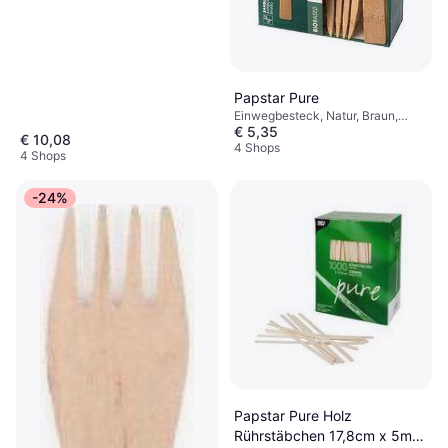
Papstar Pure
Einwegbesteck, Natur, Braun,
€ 5,35
Beige
€ 10,08
4 Shops
4 Shops
-24%
Papstar Pure Holz
Rührstäbchen 17,8cm x 5mm