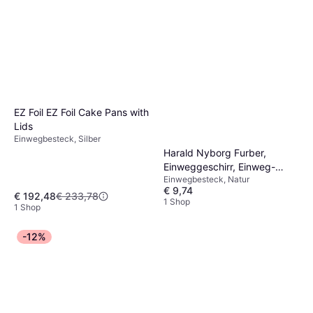
EDCO Einweg Teelöffel Holz
11cm, 50Stk
EZ Foil EZ Foil Cake Pans with
PartyDeco Disposable
Einwegbesteck, Braun
Lids
€ 9,57
Cutlery Wooden Spoon
Einwegbesteck, Silber
1 Shop
Einwegbesteck, Braun, 100Stk.
16.5cm 100-pack
Harald Nyborg Furber,
€ 11,38
Einweggeschirr, Einweg-
1 Shop
Einwegbesteck, Natur
Messer 20 Stück Braun (20x)
€ 9,74
€ 192,48
€ 233,78
1 Shop
1 Shop
-12%