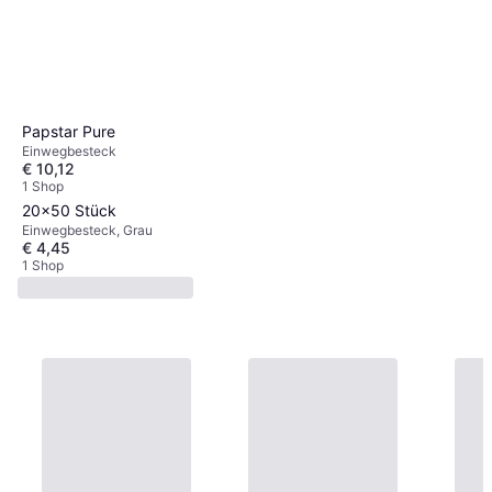
Papstar Pure
Einwegbesteck
€ 10,12
1 Shop
Abena Mehrweg Löffel 18 cm
20x50 Stück
Einwegbesteck, Grau
€ 4,45
1 Shop