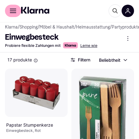
Für Shopper
Für Händler
Klarna
/
Shopping
/
Möbel & Haushalt
/
Heimausstattung
/
Partyprodukt
Einwegbesteck
Probiere flexible Zahlungen mit
Lerne wie
17 produkte
Filtern
Beliebtheit
Papstar Stumpenkerze
Einwegbesteck, Rot