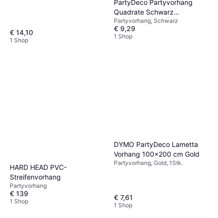
PartyDeco Partyvorhang
Quadrate Schwarz
Partyvorhang, Schwarz
100x200cm
€ 9,29
€ 14,10
1 Shop
1 Shop
DYMO PartyDeco Lametta
Vorhang 100x200 cm Gold
Partyvorhang, Gold, 1Stk.
HARD HEAD PVC-
Streifenvorhang
Partyvorhang
€ 139
€ 7,61
1 Shop
1 Shop