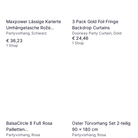
Maxpower Lässige Karierte
3 Pack Gold Foil Fringe
Umhängetasche Rožė
Backdrop Curtains
Partyvorhang, Schwarz
Doorway Party Curtain, Gold
Raudona Spalva
€ 24,46
€ 36,23
1 Shop
1 Shop
BalsaCircle 8 Fuß Rosa
Oster Türvorhang Set 2-teilig
Pailletten
90 x 180 cm
Partyvorhang, Rosa
Partyvorhang, Rosa
Hintergrundvorhang