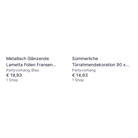
1 Shop
Metallisch Glänzende
Sommerliche
Lametta Folien Fransen
Türrahmendekoration 90 x
Partyvorhang, Blau
Partyvorhang
Vorhänge 1 m x 2 m
200 cm
€ 19,93
€ 14,63
1 Shop
1 Shop