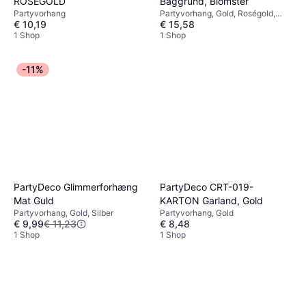
ROSEGOLD
Baggrund, Blomster
Partyvorhang
Partyvorhang, Gold, Roségold,
€ 10,19
€ 15,58
Rosa
1 Shop
1 Shop
-11%
PartyDeco Glimmerforhæng
PartyDeco CRT-019-
Mat Guld
KARTON Garland, Gold
Partyvorhang, Gold, Silber
Partyvorhang, Gold
€ 9,99
€ 11,23
€ 8,48
1 Shop
1 Shop