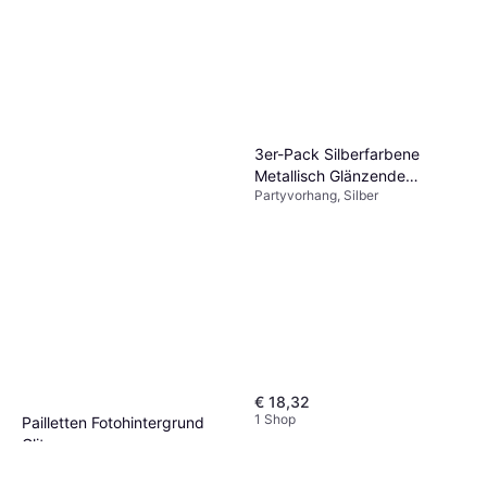
3er-Pack Silberfarbene
Metallisch Glänzende
Partyvorhang, Silber
Lametta Folien Fransen
Vorhänge
€ 18,32
1 Shop
Pailletten Fotohintergrund
Glitzer
Partyvorhang, Gold
Verdunkelungsvorhänge
€ 10,60