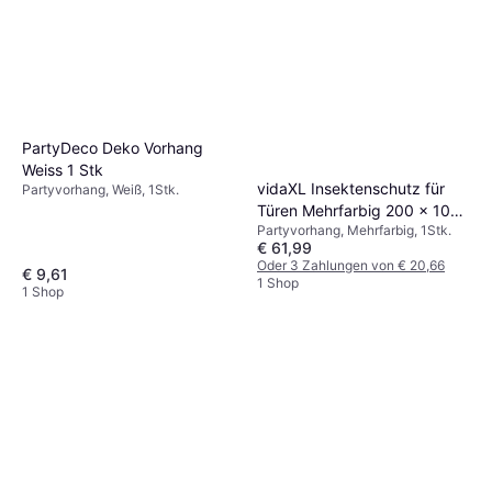
PartyDeco Deko Vorhang
Weiss 1 Stk
vidaXL Insektenschutz für
Partyvorhang, Weiß, 1Stk.
Türen Mehrfarbig 200 x 100
Partyvorhang, Mehrfarbig, 1Stk.
cm Bambus
€ 61,99
Oder 3 Zahlungen von € 20,66
€ 9,61
1 Shop
1 Shop