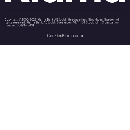
Copyright © 2005-2026 Klarna Bank AB (publ). Headquarters: Stockholm, Sweden. All
rights reserved. Klarna Bank AB (publ). Sveavägen 46, 111 34 Stockholm. Organization
number: 556737-0431
Cookies
Klarna.com