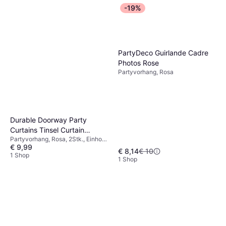
-19%
PartyDeco Guirlande Cadre
Photos Rose
Partyvorhang, Rosa
Durable Doorway Party
Curtains Tinsel Curtain
Partyvorhang, Rosa, 2Stk., Einhorn
Backdrop Glitter 2pcs
€ 9,99
& Regenbogen, Babyparty,
€ 8,14
€ 10
Junggesellinnenabschied
1 Shop
1 Shop