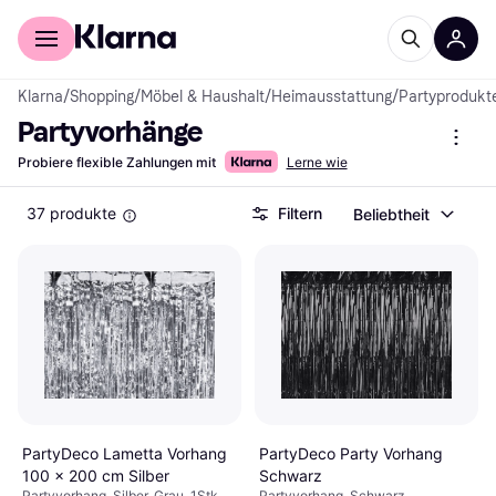
Für Shopper
Für Händler
Klarna
/
Shopping
/
Möbel & Haushalt
/
Heimausstattung
/
Partyprodukt
Partyvorhänge
Probiere flexible Zahlungen mit
Lerne wie
37 produkte
Filtern
Beliebtheit
PartyDeco Party Vorhang
PartyDeco Lametta Vorhang
Schwarz
100 x 200 cm Silber
Partyvorhang, Schwarz
Partyvorhang, Silber, Grau, 1Stk.