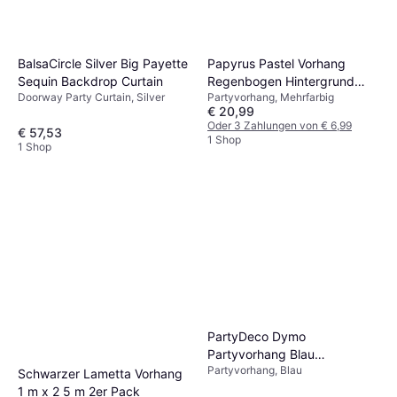
BalsaCircle Silver Big Payette
Papyrus Pastel Vorhang
Sequin Backdrop Curtain
Regenbogen Hintergrund
Doorway Party Curtain, Silver
Partyvorhang, Mehrfarbig
Fotowand 2x1m
€ 20,99
Oder 3 Zahlungen von € 6,99
€ 57,53
1 Shop
1 Shop
PartyDeco Dymo
Partyvorhang Blau
Partyvorhang, Blau
100x200cm
Schwarzer Lametta Vorhang
1 m x 2 5 m 2er Pack