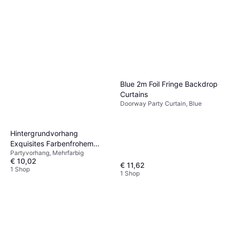
Blue 2m Foil Fringe Backdrop
Curtains
Doorway Party Curtain, Blue
Hintergrundvorhang
Exquisites Farbenfrohem
Partyvorhang, Mehrfarbig
Buchstabendruck
€ 10,02
€ 11,62
1 Shop
1 Shop