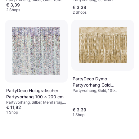
€ 3,39
€ 3,39
2 Shops
2 Shops
PartyDeco Dymo
Partyvorhang Gold
PartyDeco Holografischer
Partyvorhang, Gold, 1Stk.
100x200cm
Partyvorhang 100 x 200 cm
Partyvorhang, Silber, Mehrfarbig,
€ 11,82
1Stk.
€ 3,39
1 Shop
1 Shop