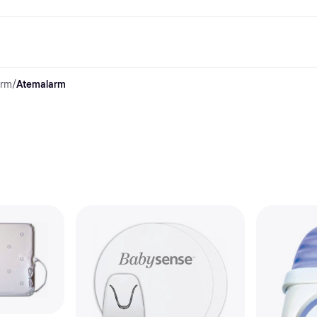
arm
/
Atemalarm
Shopping und Cashback
Shoppe und vergleiche Preise
Banking
Sparprodukte
Mobil
Foto & Video
Büroau
arkt
Cashback
Sale
Klarna Card
Gaming & Unterhaltung
Sparkonto
Reise-eSI
Shops entdecken
Schönheit & Gesundheit
Klarna Guthaben
Mobilgeräte & Wearables
Flexkonto
Mitgliedschaft
Bekleidung & Accessoires
Kinder & Familie
Festgeldkonto
d.at
Spielzeug & Hobbys
Fahrzeuge & Zubehör
ng
Möbel & Haushalt
Garten & Außenbereich
TV & Audio
Küchengeräte
Sport & Freizeit
Haushaltsgeräte
Computer
Bücher, Filme & Musik
Renovierung & Bau
Alle Ka