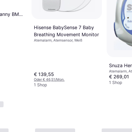
Nanny BM-
Hisense BabySense 7 Baby
Breathing Movement Monitor
Atemalarm, Atemsensor, Weiß
Snuza He
Atemalarm, At
€ 139,55
€ 269,01
Oder € 46,51/Mon.
1 Shop
1 Shop