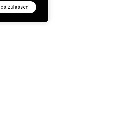
les zulassen
ess
Folgen