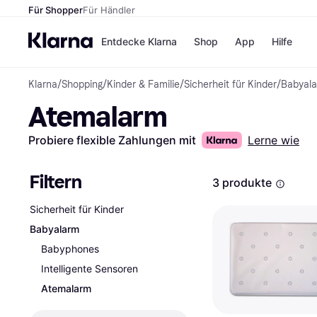
Für Shopper
Für Händler
Entdecke Klarna
Shop
App
Hilfe
Klarna
/
Shopping
/
Kinder & Familie
/
Sicherheit für Kinder
/
Babyal
Zahlungsmethoden
Shops
Atemalarm
Zahlungsmethoden
MediaM
Sofort bezahlen
H&M
Bezahle in 3
Temu
Probiere flexible Zahlungen mit
Lerne wie
Teilzahlungen
Kauflan
Bezahle in bis zu 30
Samsu
Tagen
Filtern
3 produkte
Ratenzahlung
Sicherheit für Kinder
Alle Shops
Babyalarm
Babyphones
Intelligente Sensoren
Atemalarm