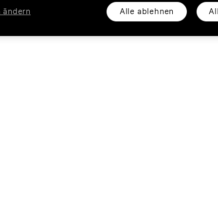
Alle ablehnen
Al
n ändern
Privat
Busin